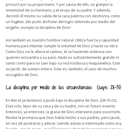
procuró por su propia mano. Y por causa de ello, se granjeó la
enemistad de su hermano, y el enojo de su padre. Y además,
decretó él mismo su salida de la casa paterna con deshonra, como
un fugitivo. ¡No pudo disfrutar del logro obtenido por medio del
engaño, excepto la disciplina de Dios!
Así también es nuestro hombre natural. Utiliza fuerza y capacidad
humana para intentar cumplir la voluntad de Dios y hacer su obra.
Como Dios no le allana el camino, él va haciendo violencia con
quienes encuentra a su paso. Nada es suficientemente grande ni
santo como para no caer bajo su red insidiosa y maquiavélica. Este
es Jacob, de cuerpo entero. Este es, también, el caso de muchos
escogidos de Dios.
La disciplina por medio de las circunstancias (caps. 28-31)
En Bet-el ya tenemos a Jacob bajo la disciplina de Dios. (28:10-22).
Está solo, lejos de su casa y de su madre, con un futuro incierto.
Entonces, ya entonces, la gracia de Dios interviene para socorrerlo.
Recibe la promesa que Dios había hecho a sus padres, pero Jacob,
en vez de postrarse y adorar, siendo astuto e interesado como era,