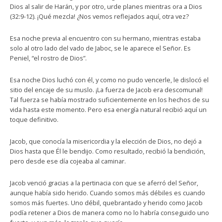
Dios al salir de Harán, y por otro, urde planes mientras ora a Dios
(32:9-12). ¡Qué mezcla! ¿Nos vemos reflejados aquí, otra vez?
Esa noche previa al encuentro con su hermano, mientras estaba
solo al otro lado del vado de Jaboc, se le aparece el Señor. Es
Peniel, “el rostro de Dios”.
Esa noche Dios luchó con él, y como no pudo vencerle, le dislocó el
sitio del encaje de su muslo. ¡La fuerza de Jacob era descomunal!
Tal fuerza se había mostrado suficientemente en los hechos de su
vida hasta este momento. Pero esa energía natural recibió aquí un
toque definitivo.
Jacob, que conocía la misericordia y la elección de Dios, no dejó a
Dios hasta que Él le bendijo. Como resultado, recibió la bendición,
pero desde ese día cojeaba al caminar.
Jacob venció gracias a la pertinacia con que se aferró del Señor,
aunque había sido herido. Cuando somos más débiles es cuando
somos más fuertes. Uno débil, quebrantado y herido como Jacob
podía retener a Dios de manera como no lo habría conseguido uno