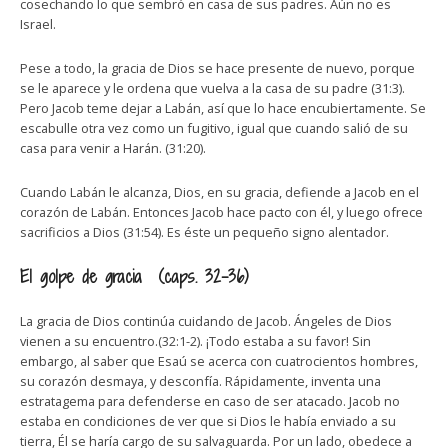
cosechando lo que sembró en casa de sus padres. Aún no es
Israel.
Pese a todo, la gracia de Dios se hace presente de nuevo, porque
se le aparece y le ordena que vuelva a la casa de su padre (31:3).
Pero Jacob teme dejar a Labán, así que lo hace encubiertamente. Se
escabulle otra vez como un fugitivo, igual que cuando salió de su
casa para venir a Harán. (31:20).
Cuando Labán le alcanza, Dios, en su gracia, defiende a Jacob en el
corazón de Labán. Entonces Jacob hace pacto con él, y luego ofrece
sacrificios a Dios (31:54). Es éste un pequeño signo alentador.
El golpe de gracia (caps. 32-36)
La gracia de Dios continúa cuidando de Jacob. Ángeles de Dios
vienen a su encuentro.(32:1-2). ¡Todo estaba a su favor! Sin
embargo, al saber que Esaú se acerca con cuatrocientos hombres,
su corazón desmaya, y desconfía. Rápidamente, inventa una
estratagema para defenderse en caso de ser atacado. Jacob no
estaba en condiciones de ver que si Dios le había enviado a su
tierra, Él se haría cargo de su salvaguarda. Por un lado, obedece a