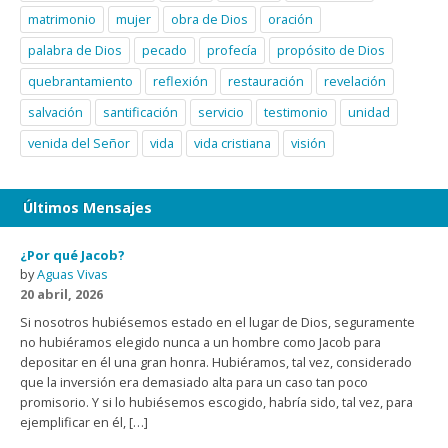
matrimonio
mujer
obra de Dios
oración
palabra de Dios
pecado
profecía
propósito de Dios
quebrantamiento
reflexión
restauración
revelación
salvación
santificación
servicio
testimonio
unidad
venida del Señor
vida
vida cristiana
visión
Últimos Mensajes
¿Por qué Jacob?
by
Aguas Vivas
20 abril, 2026
Si nosotros hubiésemos estado en el lugar de Dios, seguramente
no hubiéramos elegido nunca a un hombre como Jacob para
depositar en él una gran honra. Hubiéramos, tal vez, considerado
que la inversión era demasiado alta para un caso tan poco
promisorio. Y si lo hubiésemos escogido, habría sido, tal vez, para
ejemplificar en él, […]