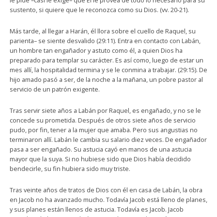
le pide –casi le exige– que Él le provea de todo lo necesario para su
sustento, si quiere que le reconozca como su Dios. (vv. 20-21).
Más tarde, al llegar a Harán, él llora sobre el cuello de Raquel, su
parienta– se siente desvalido (29:11). Entra en contacto con Labán,
un hombre tan engañador y astuto como él, a quien Dios ha
preparado para templar su carácter. Es así como, luego de estar un
mes allí, la hospitalidad termina y se le conmina a trabajar. (29:15). De
hijo amado pasó a ser, de la noche a la mañana, un pobre pastor al
servicio de un patrón exigente.
Tras servir siete años a Labán por Raquel, es engañado, y no se le
concede su prometida. Después de otros siete años de servicio
pudo, por fin, tener a la mujer que amaba. Pero sus angustias no
terminaron allí. Labán le cambia su salario diez veces. De engañador
pasa a ser engañado. Su astucia cayó en manos de una astucia
mayor que la suya. Si no hubiese sido que Dios había decidido
bendecirle, su fin hubiera sido muy triste.
Tras veinte años de tratos de Dios con él en casa de Labán, la obra
en Jacob no ha avanzado mucho. Todavía Jacob está lleno de planes,
y sus planes están llenos de astucia. Todavía es Jacob. Jacob