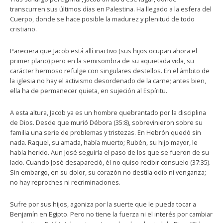
transcurren sus últimos días en Palestina. Ha llegado a la esfera del
Cuerpo, donde se hace posible la madurez y plenitud de todo
cristiano.
Pareciera que Jacob está allí inactivo (sus hijos ocupan ahora el
primer plano) pero en la semisombra de su aquietada vida, su
carácter hermoso refulge con singulares destellos. En el ámbito de
la iglesia no hay el activismo desordenado de la carne; antes bien,
ella ha de permanecer quieta, en sujeción al Espíritu.
A esta altura, Jacob ya es un hombre quebrantado por la disciplina
de Dios. Desde que murió Débora (35:8), sobrevinieron sobre su
familia una serie de problemas y tristezas. En Hebrón quedó sin
nada. Raquel, su amada, había muerto; Rubén, su hijo mayor, le
había herido. Aun José seguiría el paso de los que se fueron de su
lado. Cuando José desapareció, él no quiso recibir consuelo (37:35).
Sin embargo, en su dolor, su corazón no destila odio ni venganza;
no hay reproches ni recriminaciones.
Sufre por sus hijos, agoniza por la suerte que le pueda tocar a
Benjamín en Egipto. Pero no tiene la fuerza ni el interés por cambiar