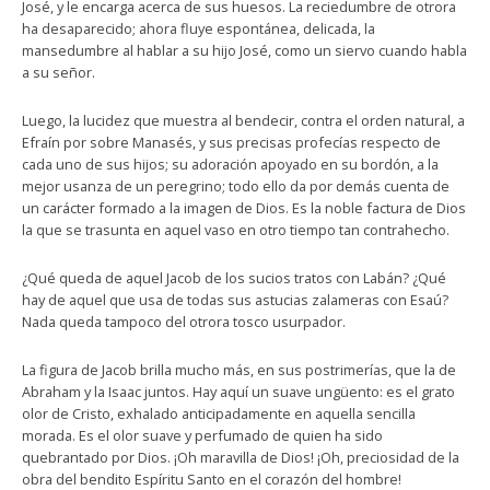
José, y le encarga acerca de sus huesos. La reciedumbre de otrora
ha desaparecido; ahora fluye espontánea, delicada, la
mansedumbre al hablar a su hijo José, como un siervo cuando habla
a su señor.
Luego, la lucidez que muestra al bendecir, contra el orden natural, a
Efraín por sobre Manasés, y sus precisas profecías respecto de
cada uno de sus hijos; su adoración apoyado en su bordón, a la
mejor usanza de un peregrino; todo ello da por demás cuenta de
un carácter formado a la imagen de Dios. Es la noble factura de Dios
la que se trasunta en aquel vaso en otro tiempo tan contrahecho.
¿Qué queda de aquel Jacob de los sucios tratos con Labán? ¿Qué
hay de aquel que usa de todas sus astucias zalameras con Esaú?
Nada queda tampoco del otrora tosco usurpador.
La figura de Jacob brilla mucho más, en sus postrimerías, que la de
Abraham y la Isaac juntos. Hay aquí un suave ungüento: es el grato
olor de Cristo, exhalado anticipadamente en aquella sencilla
morada. Es el olor suave y perfumado de quien ha sido
quebrantado por Dios. ¡Oh maravilla de Dios! ¡Oh, preciosidad de la
obra del bendito Espíritu Santo en el corazón del hombre!