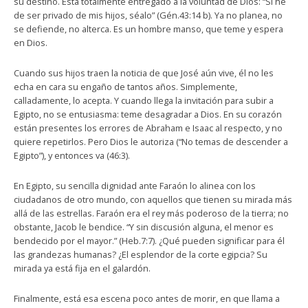
su destino. Está totalmente entregado a la voluntad de Dios: “Si he
de ser privado de mis hijos, séalo” (Gén.43:14 b). Ya no planea, no
se defiende, no alterca. Es un hombre manso, que teme y espera
en Dios.
Cuando sus hijos traen la noticia de que José aún vive, él no les
echa en cara su engaño de tantos años. Simplemente,
calladamente, lo acepta. Y cuando llega la invitación para subir a
Egipto, no se entusiasma: teme desagradar a Dios. En su corazón
están presentes los errores de Abraham e Isaac al respecto, y no
quiere repetirlos. Pero Dios le autoriza (“No temas de descender a
Egipto”), y entonces va (46:3).
En Egipto, su sencilla dignidad ante Faraón lo alinea con los
ciudadanos de otro mundo, con aquellos que tienen su mirada más
allá de las estrellas. Faraón era el rey más poderoso de la tierra; no
obstante, Jacob le bendice. “Y sin discusión alguna, el menor es
bendecido por el mayor.” (Heb.7:7). ¿Qué pueden significar para él
las grandezas humanas? ¿El esplendor de la corte egipcia? Su
mirada ya está fija en el galardón.
Finalmente, está esa escena poco antes de morir, en que llama a