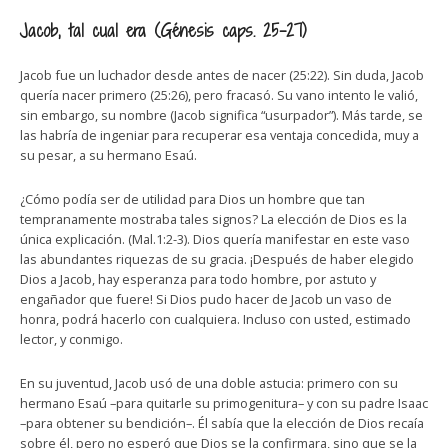
Jacob, tal cual era (Génesis caps. 25-27)
Jacob fue un luchador desde antes de nacer (25:22). Sin duda, Jacob
quería nacer primero (25:26), pero fracasó. Su vano intento le valió,
sin embargo, su nombre (Jacob significa “usurpador”). Más tarde, se
las habría de ingeniar para recuperar esa ventaja concedida, muy a
su pesar, a su hermano Esaú.
¿Cómo podía ser de utilidad para Dios un hombre que tan
tempranamente mostraba tales signos? La elección de Dios es la
única explicación. (Mal.1:2-3). Dios quería manifestar en este vaso
las abundantes riquezas de su gracia. ¡Después de haber elegido
Dios a Jacob, hay esperanza para todo hombre, por astuto y
engañador que fuere! Si Dios pudo hacer de Jacob un vaso de
honra, podrá hacerlo con cualquiera. Incluso con usted, estimado
lector, y conmigo.
En su juventud, Jacob usó de una doble astucia: primero con su
hermano Esaú –para quitarle su primogenitura– y con su padre Isaac
–para obtener su bendición–. Él sabía que la elección de Dios recaía
sobre él, pero no esperó que Dios se la confirmara, sino que se la