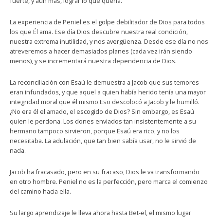
fuerte, y aun más, lograr lo que quería.
La experiencia de Peniel es el golpe debilitador de Dios para todos
los que Él ama. Ese día Dios descubre nuestra real condición,
nuestra extrema inutilidad, y nos avergüenza. Desde ese día no nos
atreveremos a hacer demasiados planes (cada vez irán siendo
menos), y se incrementará nuestra dependencia de Dios.
La reconciliación con Esaú le demuestra a Jacob que sus temores
eran infundados, y que aquel a quien había herido tenía una mayor
integridad moral que él mismo.Eso descolocó a Jacob y le humilló.
¿No era él el amado, el escogido de Dios? Sin embargo, es Esaú
quien le perdona. Los dones enviados tan insistentemente a su
hermano tampoco sirvieron, porque Esaú era rico, y no los
necesitaba. La adulación, que tan bien sabía usar, no le sirvió de
nada.
Jacob ha fracasado, pero en su fracaso, Dios le va transformando
en otro hombre. Peniel no es la perfección, pero marca el comienzo
del camino hacia ella.
Su largo aprendizaje le lleva ahora hasta Bet-el, el mismo lugar