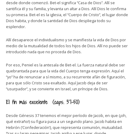
desde donde comenzó. Bet-el significa “Casa de Dios”. Allí se
santifica él y su familia, y levanta un altar a Dios. Allí Dios le confirma
su promesa. Bet-el es la iglesia, el “Cuerpo de Cristo”, el lugar donde
Dios habita, y donde la santidad de Dios despliega todo su
esplendor.
Allí desaparece el individualismo y se manifiesta la vida de Dios por
medio de la mutualidad de todos los hijos de Dios. Allí no puede ser
introducido nada que no proceda de Dios.
Por eso, Peniel es la antesala de Bet-el. La fuerza natural debe ser
quebrantada para que la vida del Cuerpo tenga expresión. Aquí el
“yo” ha de renunciar a sí mismo, a su recurrente afán de figuración,
para que sólo Cristo sea exaltado. Aquí Jacob deja de ser
“usurpador”, y se convierte en Israel, un príncipe de Dios.
El fin más excelente (caps. 37-50)
Desde Génesis 37 tenemos el mejor período de Jacob, en que (¡oh,
qué extraño!) su figura pasa a un segundo plano. Jacob habita en
Hebrón (‘Confederación’), que representa comunión, mutualidad.
Tras su largo peregrinar, Jacob arriba a ese lugar, donde