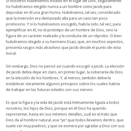
Si nosotros hubiésemos estado en el lugar de Dios, seguramente
no hubiéramos elegido nunca a un hombre como Jacob para
depositar en él una gran honra. Hubiéramos, tal vez, considerado
que la inversión era demasiado alta para un caso tan poco
promisorio. Y si lo hubiésemos escogido, habría sido, tal vez, para
ejemplificar en él, no el prototipo de un hombre de Dios, sino la
figura de un carácter maleado y la conducta de un réprobo. O bien
hubiéramos elegido a su hermano Esaú, que, en muchos aspectos,
presenta rasgos más atractivos que Jacob desde el punto de vista
moral.
Sin embargo, Dios no pensó así cuando escogió a Jacob. La elección
de Jacob debía dejar en claro, en primer lugar, la soberanía de Dios
en la elección de los hombres. Y, al menos, también debería
establecer claramente algunos principios sobre los cuales habría
de trabajar en las futuras edades con sus siervos.
Es que la figura y la vida de Jacob está íntimamente ligada a todos
nosotros, los hijos de Dios, porque en él Dios ha querido
representar, hasta en sus mínimos detalles, cuál es el trato que
Dios da al hombre natural, ese “yo” que todos llevamos dentro, que
suele ser muy piadoso, y que se esmera por agradar a Dios con sus