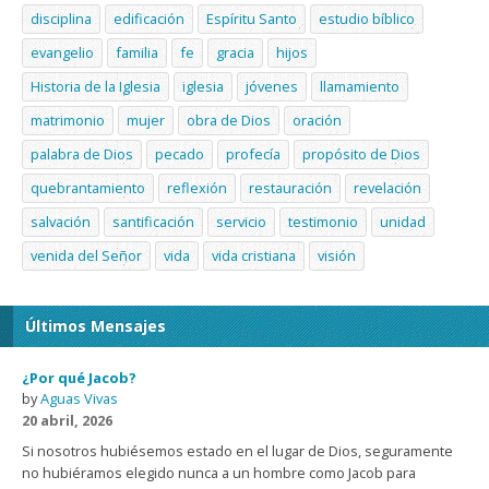
disciplina
edificación
Espíritu Santo
estudio bíblico
evangelio
familia
fe
gracia
hijos
Historia de la Iglesia
iglesia
jóvenes
llamamiento
matrimonio
mujer
obra de Dios
oración
palabra de Dios
pecado
profecía
propósito de Dios
quebrantamiento
reflexión
restauración
revelación
salvación
santificación
servicio
testimonio
unidad
venida del Señor
vida
vida cristiana
visión
Últimos Mensajes
¿Por qué Jacob?
by
Aguas Vivas
20 abril, 2026
Si nosotros hubiésemos estado en el lugar de Dios, seguramente
no hubiéramos elegido nunca a un hombre como Jacob para