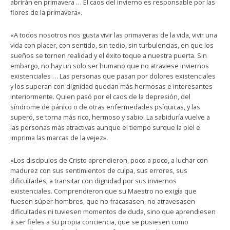
abrirán en primavera … El caos del invierno es responsable por las
flores de la primavera».
«A todos nosotros nos gusta vivir las primaveras de la vida, vivir una
vida con placer, con sentido, sin tedio, sin turbulencias, en que los
sueños se tornen realidad y el éxito toque a nuestra puerta. Sin
embargo, no hay un solo ser humano que no atraviese inviernos
existenciales … Las personas que pasan por dolores existenciales
y los superan con dignidad quedan más hermosas e interesantes
interiormente. Quien pasó por el caos de la depresión, del
síndrome de pánico o de otras enfermedades psíquicas, y las
superó, se torna más rico, hermoso y sabio. La sabiduría vuelve a
las personas más atractivas aunque el tiempo surque la piel e
imprima las marcas de la vejez».
«Los discípulos de Cristo aprendieron, poco a poco, a luchar con
madurez con sus sentimientos de culpa, sus errores, sus
dificultades; a transitar con dignidad por sus inviernos
existenciales. Comprendieron que su Maestro no exigía que
fuesen súper-hombres, que no fracasasen, no atravesasen
dificultades ni tuviesen momentos de duda, sino que aprendiesen
a ser fieles a su propia conciencia, que se pusiesen como