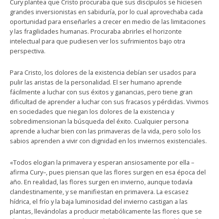
Cury plantea que Cristo procuraba que sus discípulos se hiciesen
grandes inversionistas en sabiduría, por lo cual aprovechaba cada
oportunidad para enseñarles a crecer en medio de las limitaciones
y las fragilidades humanas. Procuraba abrirles el horizonte
intelectual para que pudiesen ver los sufrimientos bajo otra
perspectiva.
Para Cristo, los dolores de la existencia debían ser usados para
pulir las aristas de la personalidad. El ser humano aprende
fácilmente a luchar con sus éxitos y ganancias, pero tiene gran
dificultad de aprender a luchar con sus fracasos y pérdidas. Vivimos
en sociedades que niegan los dolores de la existencia y
sobredimensionan la búsqueda del éxito. Cualquier persona
aprende a luchar bien con las primaveras de la vida, pero solo los
sabios aprenden a vivir con dignidad en los inviernos existenciales.
«Todos elogian la primavera y esperan ansiosamente por ella –
afirma Cury–, pues piensan que las flores surgen en esa época del
año. En realidad, las flores surgen en invierno, aunque todavía
clandestinamente, y se manifiestan en primavera. La escasez
hídrica, el frío y la baja luminosidad del invierno castigan a las
plantas, llevándolas a producir metabólicamente las flores que se