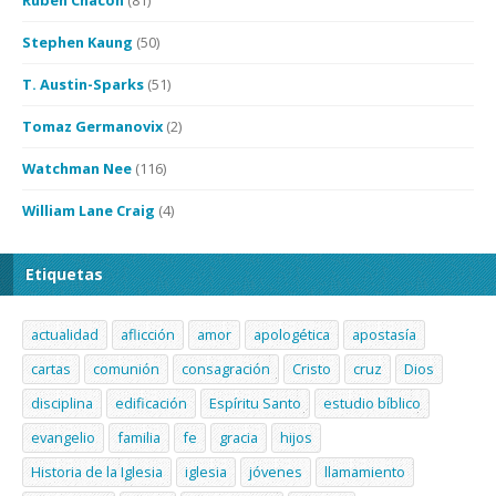
Rubén Chacón
(81)
Stephen Kaung
(50)
T. Austin-Sparks
(51)
Tomaz Germanovix
(2)
Watchman Nee
(116)
William Lane Craig
(4)
Etiquetas
actualidad
aflicción
amor
apologética
apostasía
cartas
comunión
consagración
Cristo
cruz
Dios
disciplina
edificación
Espíritu Santo
estudio bíblico
evangelio
familia
fe
gracia
hijos
Historia de la Iglesia
iglesia
jóvenes
llamamiento