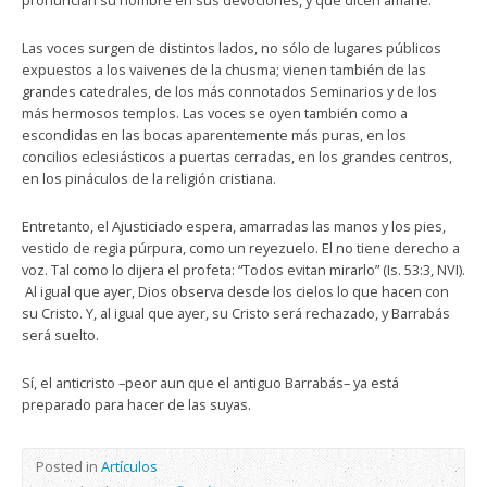
pronuncian su nombre en sus devociones, y que dicen amarle.
Las voces surgen de distintos lados, no sólo de lugares públicos
expuestos a los vaivenes de la chusma; vienen también de las
grandes catedrales, de los más connotados Seminarios y de los
más hermosos templos. Las voces se oyen también como a
escondidas en las bocas aparentemente más puras, en los
concilios eclesiásticos a puertas cerradas, en los grandes centros,
en los pináculos de la religión cristiana.
Entretanto, el Ajusticiado espera, amarradas las manos y los pies,
vestido de regia púrpura, como un reyezuelo. El no tiene derecho a
voz. Tal como lo dijera el profeta: “Todos evitan mirarlo” (Is. 53:3, NVI).
Al igual que ayer, Dios observa desde los cielos lo que hacen con
su Cristo. Y, al igual que ayer, su Cristo será rechazado, y Barrabás
será suelto.
Sí, el anticristo –peor aun que el antiguo Barrabás– ya está
preparado para hacer de las suyas.
Posted in
Artículos