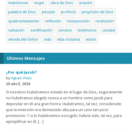
matrimonio
mujer
obra de Dios
oración
palabra de Dios
pecado
profecía
propósito de Dios
quebrantamiento
reflexión
restauración
revelación
salvación
santificación
servicio
testimonio
unidad
venida del Señor
vida
vida cristiana
visión
Últimos Mensajes
¿Por qué Jacob?
by
Aguas Vivas
20 abril, 2026
Si nosotros hubiésemos estado en el lugar de Dios, seguramente
no hubiéramos elegido nunca a un hombre como Jacob para
depositar en él una gran honra. Hubiéramos, tal vez, considerado
que la inversión era demasiado alta para un caso tan poco
promisorio. Y si lo hubiésemos escogido, habría sido, tal vez, para
ejemplificar en él, […]