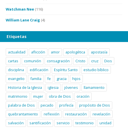
Watchman Nee
(116)
William Lane Craig
(4)
Etiquetas
actualidad
aflicción
amor
apologética
apostasía
cartas
comunión
consagración
Cristo
cruz
Dios
disciplina
edificación
Espíritu Santo
estudio bíblico
evangelio
familia
fe
gracia
hijos
Historia de la Iglesia
iglesia
jóvenes
llamamiento
matrimonio
mujer
obra de Dios
oración
palabra de Dios
pecado
profecía
propósito de Dios
quebrantamiento
reflexión
restauración
revelación
salvación
santificación
servicio
testimonio
unidad