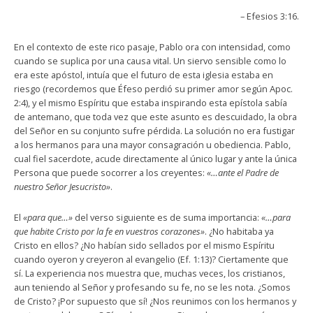
– Efesios 3:16.
En el contexto de este rico pasaje, Pablo ora con intensidad, como
cuando se suplica por una causa vital. Un siervo sensible como lo
era este apóstol, intuía que el futuro de esta iglesia estaba en
riesgo (recordemos que Éfeso perdió su primer amor según Apoc.
2:4), y el mismo Espíritu que estaba inspirando esta epístola sabía
de antemano, que toda vez que este asunto es descuidado, la obra
del Señor en su conjunto sufre pérdida. La solución no era fustigar
a los hermanos para una mayor consagración u obediencia. Pablo,
cual fiel sacerdote, acude directamente al único lugar y ante la única
Persona que puede socorrer a los creyentes:
«…ante el Padre de
nuestro Señor Jesucristo»
.
El
«para que…»
del verso siguiente es de suma importancia:
«…para
que habite Cristo por la fe en vuestros corazones»
. ¿No habitaba ya
Cristo en ellos? ¿No habían sido sellados por el mismo Espíritu
cuando oyeron y creyeron al evangelio (Ef. 1:13)? Ciertamente que
sí. La experiencia nos muestra que, muchas veces, los cristianos,
aun teniendo al Señor y profesando su fe, no se les nota. ¿Somos
de Cristo? ¡Por supuesto que sí! ¿Nos reunimos con los hermanos y