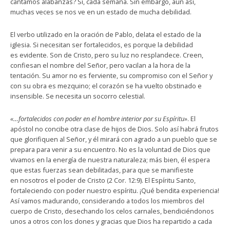
cantamos alabanzas? Sí, cada semana. Sin embargo, aun así,
muchas veces se nos ve en un estado de mucha debilidad.
El verbo utilizado en la oración de Pablo, delata el estado de la
iglesia. Si necesitan ser fortalecidos, es porque la debilidad
es evidente. Son de Cristo, pero su luz no resplandece. Creen,
confiesan el nombre del Señor, pero vacilan a la hora de la
tentación. Su amor no es ferviente, su compromiso con el Señor y
con su obra es mezquino; el corazón se ha vuelto obstinado e
insensible. Se necesita un socorro celestial.
«…fortalecidos con poder en el hombre interior por su Espíritu»
. El
apóstol no concibe otra clase de hijos de Dios. Solo así habrá frutos
que glorifiquen al Señor, y él mirará con agrado a un pueblo que se
prepara para venir a su encuentro. No es la voluntad de Dios que
vivamos en la energía de nuestra naturaleza; más bien, él espera
que estas fuerzas sean debilitadas, para que se manifieste
en nosotros el poder de Cristo (2 Cor. 12:9). El Espíritu Santo,
fortaleciendo con poder nuestro espíritu. ¡Qué bendita experiencia!
Así vamos madurando, considerando a todos los miembros del
cuerpo de Cristo, desechando los celos carnales, bendiciéndonos
unos a otros con los dones y gracias que Dios ha repartido a cada