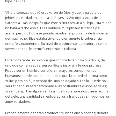
hijos de Dios.
“Ahora conozco que tú eres varón de Dios, y que la palabra de
Jehová es verdad en tu boca” (1 Reyes 17:24), dijo la viuda de
Sarepta a Elías, después que éste hiciera revivir a su hijo. Esta mujer
no habría dicho eso si Elías hubiese multiplicado la harina y el
aceite, pero no hubiese podido resolver el problema de la muerte
del muchacho. Elías estaba viviendo plenamente la coherencia
entre fe y experiencia. Su nivel de crecimiento, de madurez como
siervo de Dios, le permitía encarnar la Palabra.
Es tan diferente un hombre que conoce la teología o la Biblia, de
uno que come, respira, personifica e inspira la fe que profesa.
Puede ser un hombre sencillo, sin mayores conocimientos
humanos; puede no poseer aquello que la sociedad estima como
‘culto’, pero en él, la verdad de Dios ha dejado su sello. Puede no
ser refinado, ni estar amoldado a las costumbres o usos sociales;
sin embargo, hay algo en él, casi indefinible, que nos trae el aroma
del cielo, una santidad sin esfuerzo, una franqueza sin adornos, un
amor verdadero.
Probablemente deberán acontecer muchos días y noches; deberá