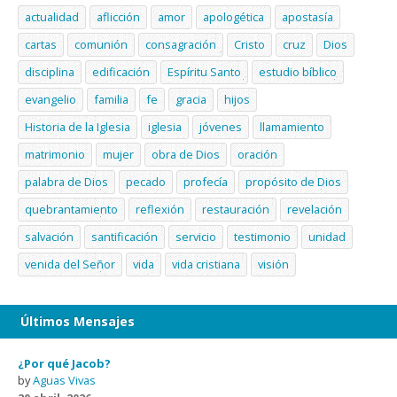
actualidad
aflicción
amor
apologética
apostasía
cartas
comunión
consagración
Cristo
cruz
Dios
disciplina
edificación
Espíritu Santo
estudio bíblico
evangelio
familia
fe
gracia
hijos
Historia de la Iglesia
iglesia
jóvenes
llamamiento
matrimonio
mujer
obra de Dios
oración
palabra de Dios
pecado
profecía
propósito de Dios
quebrantamiento
reflexión
restauración
revelación
salvación
santificación
servicio
testimonio
unidad
venida del Señor
vida
vida cristiana
visión
Últimos Mensajes
¿Por qué Jacob?
by
Aguas Vivas