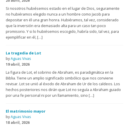
20 abril, 2026
Si nosotros hubiésemos estado en el lugar de Dios, seguramente
no hubiéramos elegido nunca a un hombre como Jacob para
depositar en él una gran honra. Hubiéramos, tal vez, considerado
que la inversión era demasiado alta para un caso tan poco
promisorio. Y si lo hubiésemos escogido, habría sido, tal vez, para
ejemplificar en él, […]
La tragedia de Lot
by
Aguas Vivas
19 abril, 2026
La figura de Lot, el sobrino de Abraham, es paradigmática en la
Biblia. Tiene un amplio significado simbólico que nos conviene
revisar. Lot se unió al éxodo de Abraham de Ur de los caldeos. Los
hechos posteriores nos dirán que Lot no seguía a Abraham guiado
por una fe personal ni por un llamamiento, sino […]
El matrimonio mayor
by
Aguas Vivas
18 abril, 2026