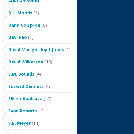
Cristian Romo
(1)
D.L. Moody
(2)
Dana Congdon
(6)
Davi Fêo
(1)
David Martyn Lloyd-Jones
(1)
David Wilkerson
(13)
E.M. Bounds
(4)
Edward Dennett
(2)
Eliseo Apablaza
(40)
Evan Roberts
(1)
F.B. Meyer
(14)