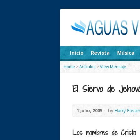
Inicio
Revista
Música
Home
>
Artículos
>
View Mensaje
El Siervo de Jehov
1 julio, 2005
by
Harry Foste
Los nombres de Cristo