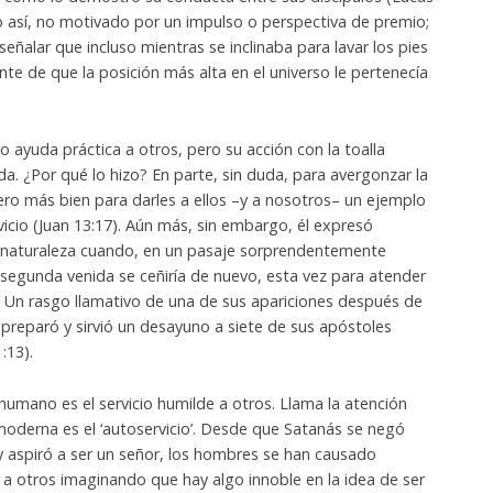
iso así, no motivado por un impulso o perspectiva de premio;
eñalar que incluso mientras se inclinaba para lavar los pies
nte de que la posición más alta en el universo le pertenecía
ayuda práctica a otros, pero su acción con la toalla
a. ¿Por qué lo hizo? En parte, sin duda, para avergonzar la
 pero más bien para darles a ellos –y a nosotros– un ejemplo
vicio (Juan 13:17). Aún más, sin embargo, él expresó
naturaleza cuando, en un pasaje sorprendentemente
segunda venida se ceñiría de nuevo, esta vez para atender
7). Un rasgo llamativo de una de sus apariciones después de
 preparó y sirvió un desayuno a siete de sus apóstoles
:13).
humano es el servicio humilde a otros. Llama la atención
moderna es el ‘autoservicio’. Desde que Satanás se negó
y aspiró a ser un señor, los hombres se han causado
 a otros imaginando que hay algo innoble en la idea de ser