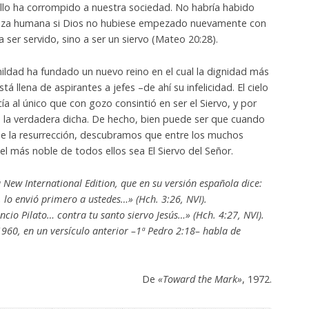
ullo ha corrompido a nuestra sociedad. No habría habido
raza humana si Dios no hubiese empezado nuevamente con
 ser servido, sino a ser un siervo (Mateo 20:28).
ildad ha fundado un nuevo reino en el cual la dignidad más
stá llena de aspirantes a jefes –de ahí su infelicidad. El cielo
a al único que con gozo consintió en ser el Siervo, y por
e la verdadera dicha. De hecho, bien puede ser que cuando
e la resurrección, descubramos que entre los muchos
 el más noble de todos ellos sea El Siervo del Señor.
la New International Edition, que en su versión española dice:
, lo envió primero a ustedes…» (Hch. 3:26, NVI).
ncio Pilato… contra tu santo siervo Jesús…» (Hch. 4:27, NVI).
960, en un versículo anterior –1ª Pedro 2:18– habla de
De
«Toward the Mark»
, 1972.