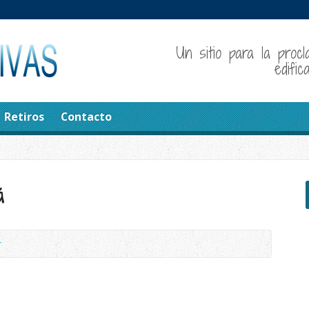
Un sitio para la procl
edifi
Retiros
Contacto
á
r