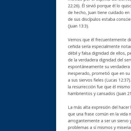
22:26). Él sirvió porque él lo qu
de hecho, Juan tiene cuidado en s
de sus discípulos estaba conscie
(Juan 13:3).
Vemos que él frecuentemente dio 
ceñida sería especialmente notad
débil y falsa dignidad de ellos,
de la verdadera dignidad del ser
espontáneamente su verdadera 
inesperado, prometió que en su 
a sus siervos fieles (Lucas 12:3
la resurrección fue que él mismo
hambrientos y cansados (Juan 21
La más alta expresión del hacer 
que una frase común en la vida 
arrogantemente a ser un siervo 
problemas a sí mismos y miseria