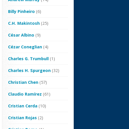
Billy Pinheiro
(6)
C.H. Makintosh
(25)
César Albino
(9)
Cézar Coneglian
(4)
Charles G. Trumbull
(1)
Charles H. Spurgeon
(32)
Christian Chen
(57)
Claudio Ramírez
(61)
Cristian Cerda
(10)
Cristian Rojas
(2)