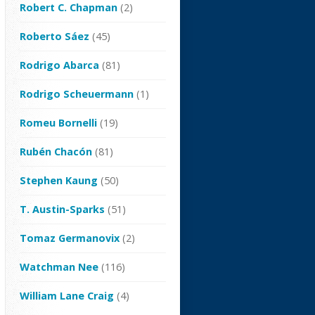
Robert C. Chapman
(2)
Roberto Sáez
(45)
Rodrigo Abarca
(81)
Rodrigo Scheuermann
(1)
Romeu Bornelli
(19)
Rubén Chacón
(81)
Stephen Kaung
(50)
T. Austin-Sparks
(51)
Tomaz Germanovix
(2)
Watchman Nee
(116)
William Lane Craig
(4)