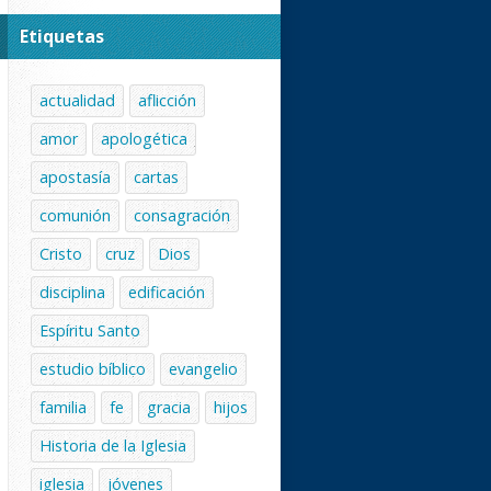
Etiquetas
actualidad
aflicción
amor
apologética
apostasía
cartas
comunión
consagración
Cristo
cruz
Dios
disciplina
edificación
Espíritu Santo
estudio bíblico
evangelio
familia
fe
gracia
hijos
Historia de la Iglesia
iglesia
jóvenes