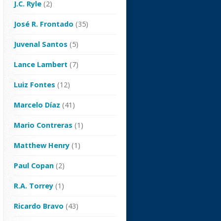
J.C. Ryle
(2)
José R. Frontado
(35)
Juvenal Santos
(5)
Lance Lambert
(7)
Luiz Fontes
(12)
Marcelo Díaz
(41)
Mario Contreras
(1)
Matthew Henry
(1)
Paul Copan
(2)
R.A. Torrey
(1)
Ricardo Bravo
(43)