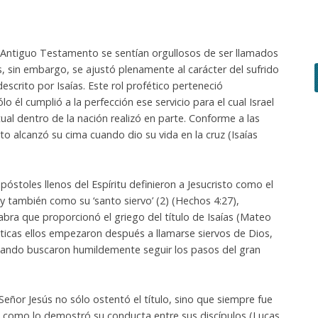
Antiguo Testamento se sentían orgullosos de ser llamados
s, sin embargo, se ajustó plenamente al carácter del sufrido
scrito por Isaías. Este rol profético perteneció
o él cumplió a la perfección ese servicio para el cual Israel
itual dentro de la nación realizó en parte. Conforme a las
isto alcanzó su cima cuando dio su vida en la cruz (Isaías
póstoles llenos del Espíritu definieron a Jesucristo como el
 y también como su ‘santo siervo’ (2) (Hechos 4:27),
bra que proporcionó el griego del título de Isaías (Mateo
icas ellos empezaron después a llamarse siervos de Dios,
cuando buscaron humildemente seguir los pasos del gran
Señor Jesús no sólo ostentó el título, sino que siempre fue
o, como lo demostró su conducta entre sus discípulos (Lucas