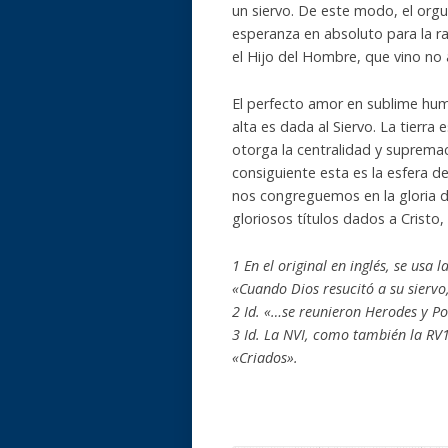
un siervo. De este modo, el org
esperanza en absoluto para la 
el Hijo del Hombre, que vino no a
El perfecto amor en sublime hum
alta es dada al Siervo. La tierra e
otorga la centralidad y supremací
consiguiente esta es la esfera d
nos congreguemos en la gloria d
gloriosos títulos dados a Cristo,
1 En el original en inglés, se usa 
«Cuando Dios resucitó a su siervo
2 Id. «…se reunieron Herodes y Po
3 Id. La NVI, como también la RV1
«Criados».