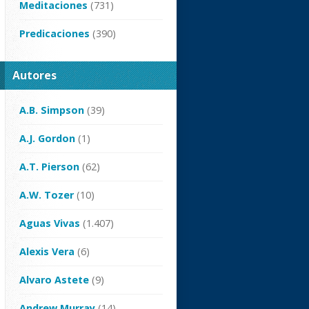
Meditaciones
(731)
Predicaciones
(390)
Autores
A.B. Simpson
(39)
A.J. Gordon
(1)
A.T. Pierson
(62)
A.W. Tozer
(10)
Aguas Vivas
(1.407)
Alexis Vera
(6)
Alvaro Astete
(9)
Andrew Murray
(14)