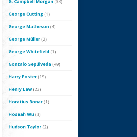
G. Campbell Morgan
(33)
George Cutting
(1)
George Matheson
(4)
George Müller
(3)
George Whitefield
(1)
Gonzalo Sepúlveda
(49)
Harry Foster
(19)
Henry Law
(23)
Horatius Bonar
(1)
Hoseah Wu
(3)
Hudson Taylor
(2)