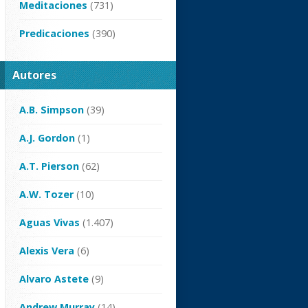
Meditaciones
(731)
Predicaciones
(390)
Autores
A.B. Simpson
(39)
A.J. Gordon
(1)
A.T. Pierson
(62)
A.W. Tozer
(10)
Aguas Vivas
(1.407)
Alexis Vera
(6)
Alvaro Astete
(9)
Andrew Murray
(14)