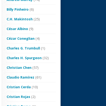
Billy Pinheiro
(6)
C.H. Makintosh
(25)
César Albino
(9)
Cézar Coneglian
(4)
Charles G. Trumbull
(1)
Charles H. Spurgeon
(32)
Christian Chen
(57)
Claudio Ramírez
(61)
Cristian Cerda
(10)
Cristian Rojas
(2)