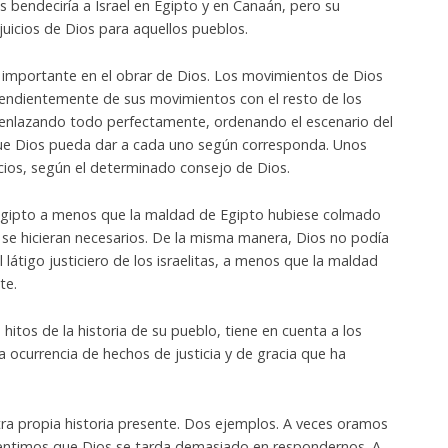
s bendeciría a Israel en Egipto y en Canaán, pero su
juicios de Dios para aquellos pueblos.
y importante en el obrar de Dios. Los movimientos de Dios
endientemente de sus movimientos con el resto de los
 enlazando todo perfectamente, ordenando el escenario del
 Dios pueda dar a cada uno según corresponda. Unos
uicios, según el determinado consejo de Dios.
 Egipto a menos que la maldad de Egipto hubiese colmado
os se hicieran necesarios. De la misma manera, Dios no podía
 látigo justiciero de los israelitas, a menos que la maldad
te.
itos de la historia de su pueblo, tiene en cuenta a los
 ocurrencia de hechos de justicia y de gracia que ha
tra propia historia presente. Dos ejemplos. A veces oramos
sentimos que Dios se tarda demasiado en respondernos. A