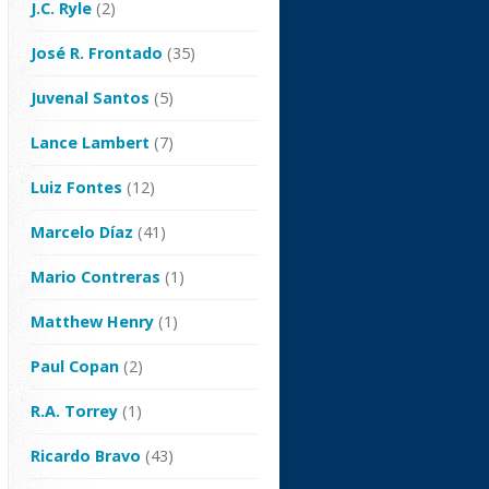
J.C. Ryle
(2)
José R. Frontado
(35)
Juvenal Santos
(5)
Lance Lambert
(7)
Luiz Fontes
(12)
Marcelo Díaz
(41)
Mario Contreras
(1)
Matthew Henry
(1)
Paul Copan
(2)
R.A. Torrey
(1)
Ricardo Bravo
(43)