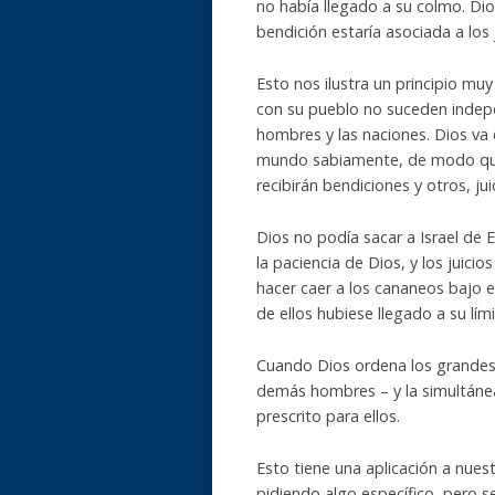
no había llegado a su colmo. Dio
bendición estaría asociada a los 
Esto nos ilustra un principio mu
con su pueblo no suceden indep
hombres y las naciones. Dios va
mundo sabiamente, de modo que
recibirán bendiciones y otros, j
Dios no podía sacar a Israel de
la paciencia de Dios, y los juici
hacer caer a los cananeos bajo el
de ellos hubiese llegado a su lími
Cuando Dios ordena los grandes h
demás hombres – y la simultánea
prescrito para ellos.
Esto tiene una aplicación a nues
pidiendo algo específico, pero 