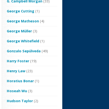
G. Campbell Morgan
(33)
George Cutting
(1)
George Matheson
(4)
George Müller
(3)
George Whitefield
(1)
Gonzalo Sepúlveda
(49)
Harry Foster
(19)
Henry Law
(23)
Horatius Bonar
(1)
Hoseah Wu
(3)
Hudson Taylor
(2)