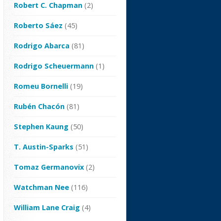
Robert C. Chapman
(2)
Roberto Sáez
(45)
Rodrigo Abarca
(81)
Rodrigo Scheuermann
(1)
Romeu Bornelli
(19)
Rubén Chacón
(81)
Stephen Kaung
(50)
T. Austin-Sparks
(51)
Tomaz Germanovix
(2)
Watchman Nee
(116)
William Lane Craig
(4)