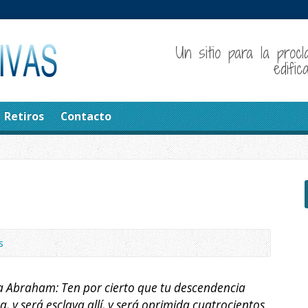
Un sitio para la procl
edifi
Retiros
Contacto
s
 a Abraham: Ten por cierto que tu descendencia
, y será esclava allí, y será oprimida cuatrocientos