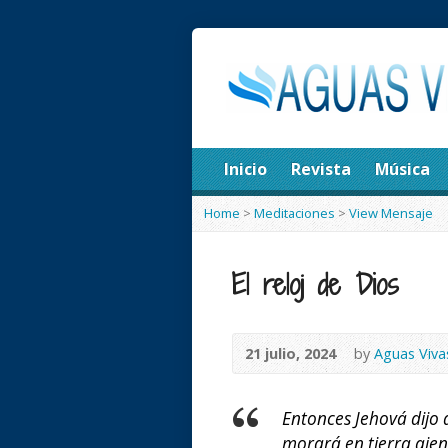
Inicio
Revista
Música
Home
>
Meditaciones
>
View Mensaje
El reloj de Dios
21 julio, 2024
by
Aguas Viva
Entonces Jehová dijo
morará en tierra ajena