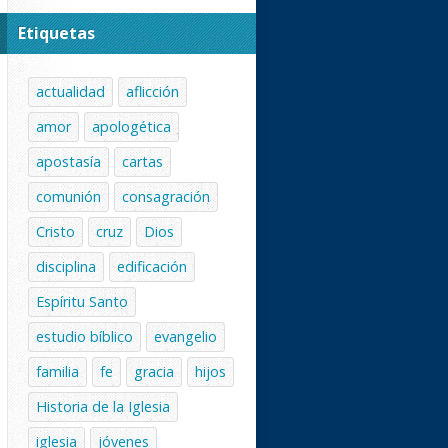
Etiquetas
actualidad
aflicción
amor
apologética
apostasía
cartas
comunión
consagración
Cristo
cruz
Dios
disciplina
edificación
Espíritu Santo
estudio bíblico
evangelio
familia
fe
gracia
hijos
Historia de la Iglesia
iglesia
jóvenes