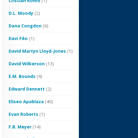
Cristian Romo
(1)
D.L. Moody
(2)
Dana Congdon
(6)
Davi Fêo
(1)
David Martyn Lloyd-Jones
(1)
David Wilkerson
(13)
E.M. Bounds
(4)
Edward Dennett
(2)
Eliseo Apablaza
(40)
Evan Roberts
(1)
F.B. Meyer
(14)