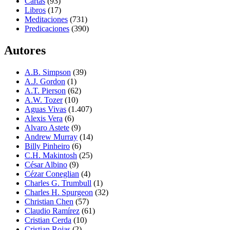
Cartas
(93)
Libros
(17)
Meditaciones
(731)
Predicaciones
(390)
Autores
A.B. Simpson
(39)
A.J. Gordon
(1)
A.T. Pierson
(62)
A.W. Tozer
(10)
Aguas Vivas
(1.407)
Alexis Vera
(6)
Alvaro Astete
(9)
Andrew Murray
(14)
Billy Pinheiro
(6)
C.H. Makintosh
(25)
César Albino
(9)
Cézar Coneglian
(4)
Charles G. Trumbull
(1)
Charles H. Spurgeon
(32)
Christian Chen
(57)
Claudio Ramírez
(61)
Cristian Cerda
(10)
Cristian Rojas
(2)