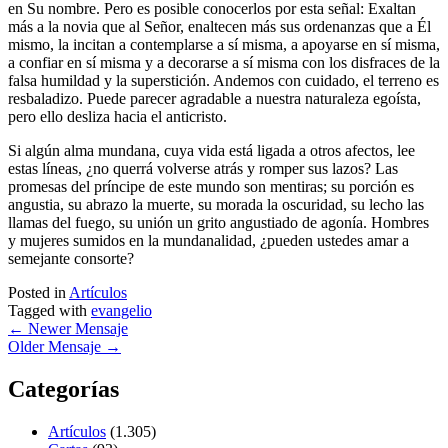
en Su nombre. Pero es posible conocerlos por esta señal: Exaltan
más a la novia que al Señor, enaltecen más sus ordenanzas que a Él
mismo, la incitan a contemplarse a sí misma, a apoyarse en sí misma,
a confiar en sí misma y a decorarse a sí misma con los disfraces de la
falsa humildad y la superstición. Andemos con cuidado, el terreno es
resbaladizo. Puede parecer agradable a nuestra naturaleza egoísta,
pero ello desliza hacia el anticristo.
Si algún alma mundana, cuya vida está ligada a otros afectos, lee
estas líneas, ¿no querrá volverse atrás y romper sus lazos? Las
promesas del príncipe de este mundo son mentiras; su porción es
angustia, su abrazo la muerte, su morada la oscuridad, su lecho las
llamas del fuego, su unión un grito angustiado de agonía. Hombres
y mujeres sumidos en la mundanalidad, ¿pueden ustedes amar a
semejante consorte?
Posted in
Artículos
Tagged with
evangelio
←
Newer Mensaje
Older Mensaje
→
Categorías
Artículos
(1.305)