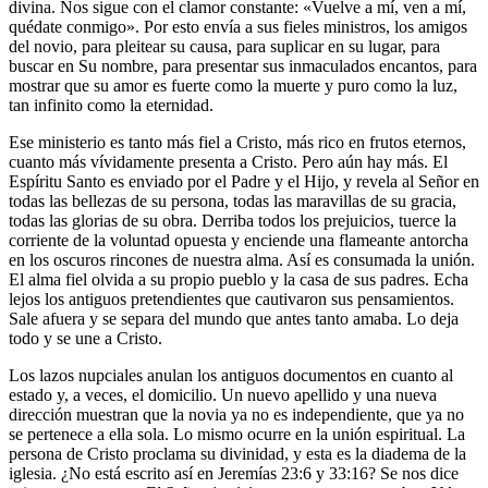
divina. Nos sigue con el clamor constante: «Vuelve a mí, ven a mí,
quédate conmigo». Por esto envía a sus fieles ministros, los amigos
del novio, para pleitear su causa, para suplicar en su lugar, para
buscar en Su nombre, para presentar sus inmaculados encantos, para
mostrar que su amor es fuerte como la muerte y puro como la luz,
tan infinito como la eternidad.
Ese ministerio es tanto más fiel a Cristo, más rico en frutos eternos,
cuanto más vívidamente presenta a Cristo. Pero aún hay más. El
Espíritu Santo es enviado por el Padre y el Hijo, y revela al Señor en
todas las bellezas de su persona, todas las maravillas de su gracia,
todas las glorias de su obra. Derriba todos los prejuicios, tuerce la
corriente de la voluntad opuesta y enciende una flameante antorcha
en los oscuros rincones de nuestra alma. Así es consumada la unión.
El alma fiel olvida a su propio pueblo y la casa de sus padres. Echa
lejos los antiguos pretendientes que cautivaron sus pensamientos.
Sale afuera y se separa del mundo que antes tanto amaba. Lo deja
todo y se une a Cristo.
Los lazos nupciales anulan los antiguos documentos en cuanto al
estado y, a veces, el domicilio. Un nuevo apellido y una nueva
dirección muestran que la novia ya no es independiente, que ya no
se pertenece a ella sola. Lo mismo ocurre en la unión espiritual. La
persona de Cristo proclama su divinidad, y esta es la diadema de la
iglesia. ¿No está escrito así en Jeremías 23:6 y 33:16? Se nos dice