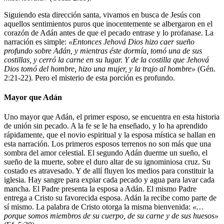
Siguiendo esta dirección santa, vivamos en busca de Jesús con
aquellos sentimientos puros que inocentemente se albergaron en el
corazón de Adán antes de que el pecado entrase y lo profanase. La
narración es simple:
«Entonces Jehová Dios hizo caer sueño
profundo sobre Adán, y mientras éste dormía, tomó una de sus
costillas, y cerró la carne en su lugar. Y de la costilla que Jehová
Dios tomó del hombre, hizo una mujer, y la trajo al hombre»
(Gén.
2:21-22). Pero el misterio de esta porción es profundo.
Mayor que Adán
Uno mayor que Adán, el primer esposo, se encuentra en esta historia
de unión sin pecado. A la fe se le ha enseñado, y lo ha aprendido
rápidamente, que el novio espiritual y la esposa mística se hallan en
esta narración. Los primeros esposos terrenos no son más que una
sombra del amor celestial. El segundo Adán duerme un sueño, el
sueño de la muerte, sobre el duro altar de su ignominiosa cruz. Su
costado es atravesado. Y de allí fluyen los medios para constituir la
iglesia. Hay sangre para expiar cada pecado y agua para lavar cada
mancha. El Padre presenta la esposa a Adán. El mismo Padre
entrega a Cristo su favorecida esposa. Adán la recibe como parte de
sí mismo. La palabra de Cristo otorga la misma bienvenida:
«…
porque somos miembros de su cuerpo, de su carne y de sus huesos»