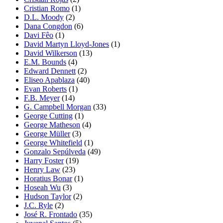
Cristian Romo
(1)
D.L. Moody
(2)
Dana Congdon
(6)
Davi Fêo
(1)
David Martyn Lloyd-Jones
(1)
David Wilkerson
(13)
E.M. Bounds
(4)
Edward Dennett
(2)
Eliseo Apablaza
(40)
Evan Roberts
(1)
F.B. Meyer
(14)
G. Campbell Morgan
(33)
George Cutting
(1)
George Matheson
(4)
George Müller
(3)
George Whitefield
(1)
Gonzalo Sepúlveda
(49)
Harry Foster
(19)
Henry Law
(23)
Horatius Bonar
(1)
Hoseah Wu
(3)
Hudson Taylor
(2)
J.C. Ryle
(2)
José R. Frontado
(35)