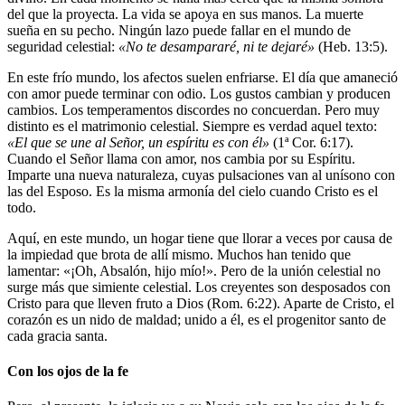
del que la proyecta. La vida se apoya en sus manos. La muerte
sueña en su pecho. Ningún lazo puede fallar en el mundo de
seguridad celestial:
«No te desampararé, ni te dejaré»
(Heb. 13:5).
En este frío mundo, los afectos suelen enfriarse. El día que amaneció
con amor puede terminar con odio. Los gustos cambian y producen
cambios. Los temperamentos discordes no concuerdan. Pero muy
distinto es el matrimonio celestial. Siempre es verdad aquel texto:
«El que se une al Señor, un espíritu es con él»
(1ª Cor. 6:17).
Cuando el Señor llama con amor, nos cambia por su Espíritu.
Imparte una nueva naturaleza, cuyas pulsaciones van al unísono con
las del Esposo. Es la misma armonía del cielo cuando Cristo es el
todo.
Aquí, en este mundo, un hogar tiene que llorar a veces por causa de
la impiedad que brota de allí mismo. Muchos han tenido que
lamentar: «¡Oh, Absalón, hijo mío!». Pero de la unión celestial no
surge más que simiente celestial. Los creyentes son desposados con
Cristo para que lleven fruto a Dios (Rom. 6:22). Aparte de Cristo, el
corazón es un nido de maldad; unido a él, es el progenitor santo de
cada gracia santa.
Con los ojos de la fe