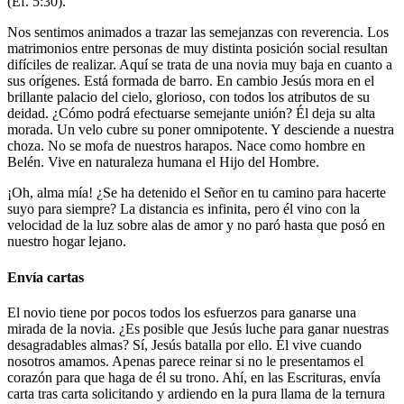
(Ef. 5:30).
Nos sentimos animados a trazar las semejanzas con reverencia. Los
matrimonios entre personas de muy distinta posición social resultan
difíciles de realizar. Aquí se trata de una novia muy baja en cuanto a
sus orígenes. Está formada de barro. En cambio Jesús mora en el
brillante palacio del cielo, glorioso, con todos los atributos de su
deidad. ¿Cómo podrá efectuarse semejante unión? Él deja su alta
morada. Un velo cubre su poner omnipotente. Y desciende a nuestra
choza. No se mofa de nuestros harapos. Nace como hombre en
Belén. Vive en naturaleza humana el Hijo del Hombre.
¡Oh, alma mía! ¿Se ha detenido el Señor en tu camino para hacerte
suyo para siempre? La distancia es infinita, pero él vino con la
velocidad de la luz sobre alas de amor y no paró hasta que posó en
nuestro hogar lejano.
Envía cartas
El novio tiene por pocos todos los esfuerzos para ganarse una
mirada de la novia. ¿Es posible que Jesús luche para ganar nuestras
desagradables almas? Sí, Jesús batalla por ello. Él vive cuando
nosotros amamos. Apenas parece reinar si no le presentamos el
corazón para que haga de él su trono. Ahí, en las Escrituras, envía
carta tras carta solicitando y ardiendo en la pura llama de la ternura