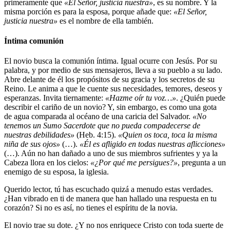
primeramente que
«El Señor, justicia nuestra»
, es su nombre. Y la
misma porción es para la esposa, porque añade que:
«El Señor,
justicia nuestra»
es el nombre de ella también.
Íntima comunión
El novio busca la comunión íntima. Igual ocurre con Jesús. Por su
palabra, y por medio de sus mensajeros, lleva a su pueblo a su lado.
Abre delante de él los propósitos de su gracia y los secretos de su
Reino. Le anima a que le cuente sus necesidades, temores, deseos y
esperanzas. Invita tiernamente:
«Hazme oír tu voz…»
. ¿Quién puede
describir el cariño de un novio? Y, sin embargo, es como una gota
de agua comparada al océano de una caricia del Salvador.
«No
tenemos un Sumo Sacerdote que no pueda compadecerse de
nuestras debilidades»
(Heb. 4:15).
«Quien os toca, toca la misma
niña de sus ojos»
(…).
«Él es afligido en todas nuestras aflicciones»
(…). Aún no han dañado a uno de sus miembros sufrientes y ya la
Cabeza llora en los cielos:
«¿Por qué me persigues?»
, pregunta a un
enemigo de su esposa, la iglesia.
Querido lector, tú has escuchado quizá a menudo estas verdades.
¿Han vibrado en ti de manera que han hallado una respuesta en tu
corazón? Si no es así, no tienes el espíritu de la novia.
El novio trae su dote. ¿Y no nos enriquece Cristo con toda suerte de