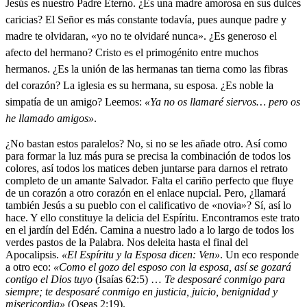
Jesús es nuestro Padre Eterno. ¿Es una madre amorosa en sus dulces
caricias? El Señor es más constante todavía, pues aunque padre y
madre te olvidaran, «yo no te olvidaré nunca». ¿Es generoso el
afecto del hermano? Cristo es el primogénito entre muchos
hermanos. ¿Es la unión de las hermanas tan tierna como las fibras
del corazón? La iglesia es su hermana, su esposa. ¿Es noble la
simpatía de un amigo? Leemos:
«Ya no os llamaré siervos… pero os
he llamado amigos»
.
¿No bastan estos paralelos? No, si no se les añade otro. Así como
para formar la luz más pura se precisa la combinación de todos los
colores, así todos los matices deben juntarse para darnos el retrato
completo de un amante Salvador. Falta el cariño perfecto que fluye
de un corazón a otro corazón en el enlace nupcial. Pero, ¿llamará
también Jesús a su pueblo con el calificativo de «novia»? Sí, así lo
hace. Y ello constituye la delicia del Espíritu. Encontramos este trato
en el jardín del Edén. Camina a nuestro lado a lo largo de todos los
verdes pastos de la Palabra. Nos deleita hasta el final del
Apocalipsis.
«El Espíritu y la Esposa dicen: Ven»
. Un eco responde
a otro eco:
«Como el gozo del esposo con la esposa, así se gozará
contigo el Dios tuyo
(Isaías 62:5) …
Te desposaré conmigo para
siempre; te desposaré conmigo en justicia, juicio, benignidad y
misericordia»
(Oseas 2:19).