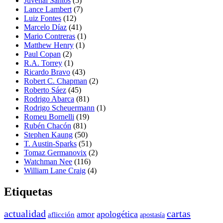
Juvenal Santos
(5)
Lance Lambert
(7)
Luiz Fontes
(12)
Marcelo Díaz
(41)
Mario Contreras
(1)
Matthew Henry
(1)
Paul Copan
(2)
R.A. Torrey
(1)
Ricardo Bravo
(43)
Robert C. Chapman
(2)
Roberto Sáez
(45)
Rodrigo Abarca
(81)
Rodrigo Scheuermann
(1)
Romeu Bornelli
(19)
Rubén Chacón
(81)
Stephen Kaung
(50)
T. Austin-Sparks
(51)
Tomaz Germanovix
(2)
Watchman Nee
(116)
William Lane Craig
(4)
Etiquetas
actualidad
cartas
apologética
amor
aflicción
apostasía