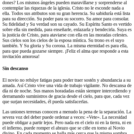
dones? Los mismos ángeles pueden maravillarse y sorprenderse al
contemplar las riquezas de la iglesia. Cristo no le esconde nada a
ella. Todos sus atributos son su gran herencia. Su sabiduría está lista
para su dirección. Su poder para su socorro. Su amor para consolar.
Su fidelidad y Su verdad son su cayado. Su Espíritu Santo es vertido
sobre ella sin medida, para enseñarle, enlazarla y bendecirla. Suya es
la justicia de Cristo, para ataviarse con ella en las moradas celestes.
Sus cielos son los cielos de la esposa mística. Su trono es el suyo
también. Y Su gloria y Su corona. La misma eternidad es para ella,
para que pueda gozarse siempre. ¡Feliz el alma que responde a esta
invitación amorosa!
Sin descanso
El novio no rehúye fatigas para poder traer sostén y abundancia a su
amada. Así Cristo vive una vida de trabajo vigilante. No descansa de
día ni de noche. Sus manos horadadas están siempre intercediendo y
derramando suministros de gracia desde el cielo, para que, cada vez
que surjan necesidades, él pueda satisfacerlas.
Las uniones terrenas conocen a menudo la pena de la separación. La
severa voz del deber puede ordenar a veces: «Vete». La necesidad
puede obligar a partir lejos. Pero nada en el cielo ni en la tierra, ni en
el infierno, puede romper el abrazo que se ciñe en torno al Novio
divino. En cada momento se halla más cerca que la misma sombra