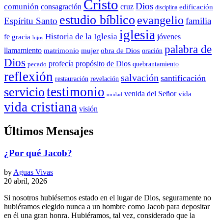
Cristo
Dios
comunión
consagración
cruz
edificación
disciplina
estudio bíblico
evangelio
Espíritu Santo
familia
iglesia
Historia de la Iglesia
fe
jóvenes
gracia
hijos
palabra de
llamamiento
matrimonio
mujer
obra de Dios
oración
Dios
propósito de Dios
profecía
quebrantamiento
pecado
reflexión
salvación
santificación
restauración
revelación
testimonio
servicio
venida del Señor
vida
unidad
vida cristiana
visión
Últimos Mensajes
¿Por qué Jacob?
by
Aguas Vivas
20 abril, 2026
Si nosotros hubiésemos estado en el lugar de Dios, seguramente no
hubiéramos elegido nunca a un hombre como Jacob para depositar
en él una gran honra. Hubiéramos, tal vez, considerado que la