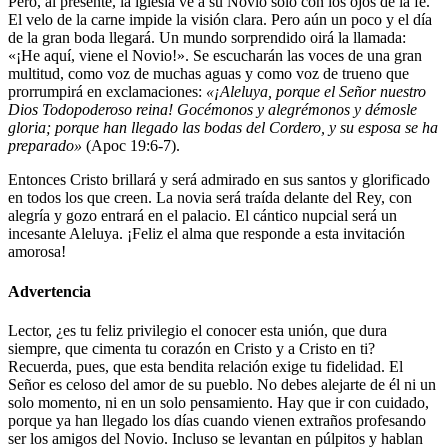
Pero, al presente, la iglesia ve a su Novio solo con los ojos de la fe.
El velo de la carne impide la visión clara. Pero aún un poco y el día
de la gran boda llegará. Un mundo sorprendido oirá la llamada:
«¡He aquí, viene el Novio!». Se escucharán las voces de una gran
multitud, como voz de muchas aguas y como voz de trueno que
prorrumpirá en exclamaciones:
«¡Aleluya, porque el Señor nuestro
Dios Todopoderoso reina! Gocémonos y alegrémonos y démosle
gloria; porque han llegado las bodas del Cordero, y su esposa se ha
preparado»
(Apoc 19:6-7).
Entonces Cristo brillará y será admirado en sus santos y glorificado
en todos los que creen. La novia será traída delante del Rey, con
alegría y gozo entrará en el palacio. El cántico nupcial será un
incesante Aleluya. ¡Feliz el alma que responde a esta invitación
amorosa!
Advertencia
Lector, ¿es tu feliz privilegio el conocer esta unión, que dura
siempre, que cimenta tu corazón en Cristo y a Cristo en ti?
Recuerda, pues, que esta bendita relación exige tu fidelidad. El
Señor es celoso del amor de su pueblo. No debes alejarte de él ni un
solo momento, ni en un solo pensamiento. Hay que ir con cuidado,
porque ya han llegado los días cuando vienen extraños profesando
ser los amigos del Novio. Incluso se levantan en púlpitos y hablan