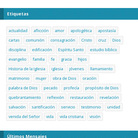
Etiquetas
actualidad
aflicción
amor
apologética
apostasía
cartas
comunión
consagración
Cristo
cruz
Dios
disciplina
edificación
Espíritu Santo
estudio bíblico
evangelio
familia
fe
gracia
hijos
Historia de la Iglesia
iglesia
jóvenes
llamamiento
matrimonio
mujer
obra de Dios
oración
palabra de Dios
pecado
profecía
propósito de Dios
quebrantamiento
reflexión
restauración
revelación
salvación
santificación
servicio
testimonio
unidad
venida del Señor
vida
vida cristiana
visión
Últimos Mensajes