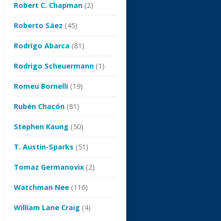
Robert C. Chapman
(2)
Roberto Sáez
(45)
Rodrigo Abarca
(81)
Rodrigo Scheuermann
(1)
Romeu Bornelli
(19)
Rubén Chacón
(81)
Stephen Kaung
(50)
T. Austin-Sparks
(51)
Tomaz Germanovix
(2)
Watchman Nee
(116)
William Lane Craig
(4)