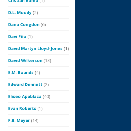
Cristian Romo
(1)
D.L. Moody
(2)
Dana Congdon
(6)
Davi Fêo
(1)
David Martyn Lloyd-Jones
(1)
David Wilkerson
(13)
E.M. Bounds
(4)
Edward Dennett
(2)
Eliseo Apablaza
(40)
Evan Roberts
(1)
F.B. Meyer
(14)