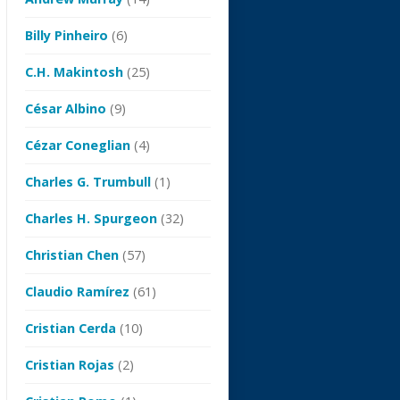
Billy Pinheiro
(6)
C.H. Makintosh
(25)
César Albino
(9)
Cézar Coneglian
(4)
Charles G. Trumbull
(1)
Charles H. Spurgeon
(32)
Christian Chen
(57)
Claudio Ramírez
(61)
Cristian Cerda
(10)
Cristian Rojas
(2)