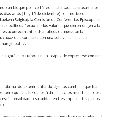
do un bloque político férreo es alentada calurosamente
cos días atrás (14 y 15 de diciembre) con motivo de
 Laeken (Bélgica), la Comisión de Conferencias Episcopales
eres políticos “recuperar los valores que dieron origen a la
entes acontecimientos dramáticos demuestran la
, capaz de expresarse con una sola voz en la escena
omún global …”. 1
que jugará esta Europa unida, “capaz de expresarse con una
undial ha ido experimentando algunos cambios, que han
, pero que a la luz de los últimos hechos mundiales cobra
 está consolidando su unidad en tres importantes planos:
co.
ltimos años ha experimentado algunos bruscos cambios. El