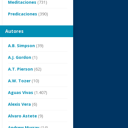
Meditaciones
(731)
Predicaciones
(390)
Autores
A.B. Simpson
(39)
A.J. Gordon
(1)
A.T. Pierson
(62)
A.W. Tozer
(10)
Aguas Vivas
(1.407)
Alexis Vera
(6)
Alvaro Astete
(9)
Andrew Murray
(14)