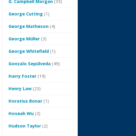
G. Campbell Morgan
(33)
George Cutting
(1)
George Matheson
(4)
George Müller
(3)
George Whitefield
(1)
Gonzalo Sepúlveda
(49)
Harry Foster
(19)
Henry Law
(23)
Horatius Bonar
(1)
Hoseah Wu
(3)
Hudson Taylor
(2)