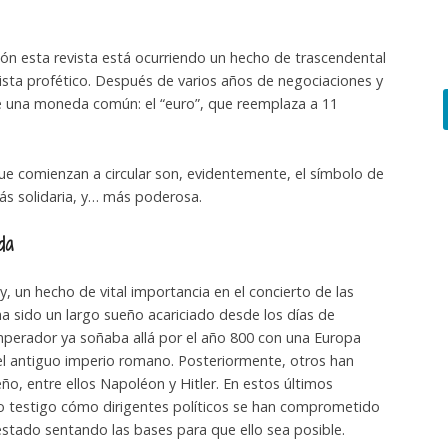
ción esta revista está ocurriendo un hecho de trascendental
ista profético. Después de varios años de negociaciones y
e una moneda común: el “euro”, que reemplaza a 11
ue comienzan a circular son, evidentemente, el símbolo de
s solidaria, y… más poderosa.
da
, un hecho de vital importancia en el concierto de las
a sido un largo sueño acariciado desde los días de
perador ya soñaba allá por el año 800 con una Europa
a del antiguo imperio romano. Posteriormente, otros han
ño, entre ellos Napoléon y Hitler. En estos últimos
o testigo cómo dirigentes políticos se han comprometido
stado sentando las bases para que ello sea posible.