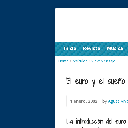
Inicio
Revista
Música
Home
>
Artículos
>
View Mensaje
El euro y el sueño
1 enero, 2002
by
Aguas Viv
La introducción del eur