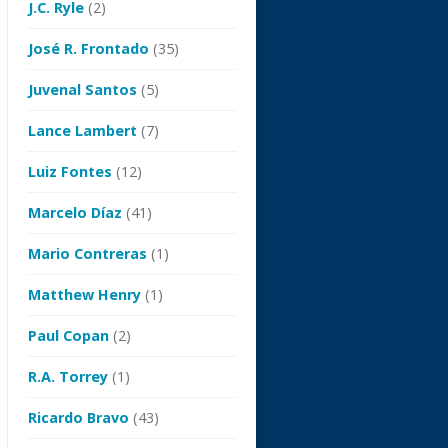
J.C. Ryle
(2)
José R. Frontado
(35)
Juvenal Santos
(5)
Lance Lambert
(7)
Luiz Fontes
(12)
Marcelo Díaz
(41)
Mario Contreras
(1)
Matthew Henry
(1)
Paul Copan
(2)
R.A. Torrey
(1)
Ricardo Bravo
(43)