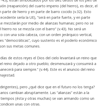
-45), están simbolizados por los diez dedos de los pies de
ión (reaparición) del cuarto imperio (del hierro), es decir, el
parte de hierro y en parte de barro cocido (v.32). Esto
tecedente sería la UE), “será en parte fuerte, y en parte
 “se mezclarán por medio de alianzas humanas; pero no se
l hierro no se mezcla con el barro” (v.43). No será un
co con una sola cabeza, con un orden jerárquico vertical,
es “democráticas”, cuyo sustento es el poderío económico
za son sus metas comunes.
 días de estos reyes el Dios del cielo levantará un reino que
á el reino dejado a otro pueblo; desmenuzará y consumirá a
necerá para siempre.” (v.44). Este es el anuncio del reino
 majestad.
 dirigentes), pero ¿qué dice que en el futuro no los tenga?
arios cambian abruptamente. Las “alianzas” están a la
os tiempos (ésta y otras muchas) se van armando como un
condicen unas con otras.