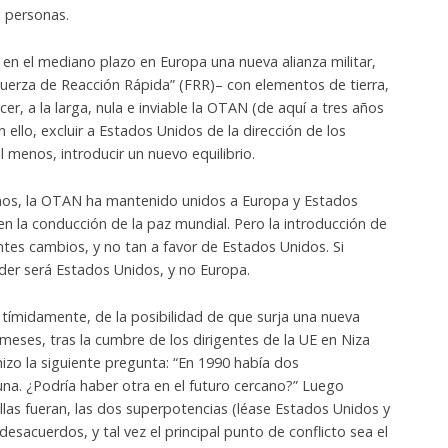
 personas.
rá en el mediano plazo en Europa una nueva alianza militar,
uerza de Reacción Rápida” (FRR)– con elementos de tierra,
cer, a la larga, nula e inviable la OTAN (de aquí a tres años
 ello, excluir a Estados Unidos de la dirección de los
l menos, introducir un nuevo equilibrio.
os, la OTAN ha mantenido unidos a Europa y Estados
 en la conducción de la paz mundial. Pero la introducción de
ntes cambios, y no tan a favor de Estados Unidos. Si
oder será Estados Unidos, y no Europa.
tímidamente, de la posibilidad de que surja una nueva
eses, tras la cumbre de los dirigentes de la UE en Niza
hizo la siguiente pregunta: “En 1990 había dos
na. ¿Podría haber otra en el futuro cercano?” Luego
las fueran, las dos superpotencias (léase Estados Unidos y
desacuerdos, y tal vez el principal punto de conflicto sea el