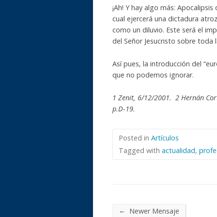
¡Ah! Y hay algo más: Apocalipsis d
cual ejercerá una dictadura atroz
como un diluvio. Este será el imp
del Señor Jesucristo sobre toda la
Así pues, la introducción del “e
que no podemos ignorar.
1 Zenit, 6/12/2001. 2 Hernán Cort
p.D-19.
Posted in
Artículos
Tagged with
actualidad
,
profe
←
Newer Mensaje