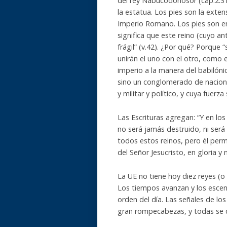
del rey Nabucodonosor (cap.2:31
la estatua. Los pies son la extens
Imperio Romano. Los pies son en 
significa que este reino (cuyo an
frágil” (v.42). ¿Por qué? Porque
unirán el uno con el otro, como e
imperio a la manera del babilóni
sino un conglomerado de nacion
y militar y político, y cuya fuer
Las Escrituras agregan: “Y en los
no será jamás destruido, ni ser
todos estos reinos, pero él perma
del Señor Jesucristo, en gloria y
La UE no tiene hoy diez reyes (o
Los tiempos avanzan y los escen
orden del día. Las señales de l
gran rompecabezas, y todas se 