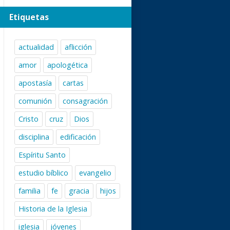
Etiquetas
actualidad
aflicción
amor
apologética
apostasía
cartas
comunión
consagración
Cristo
cruz
Dios
disciplina
edificación
Espíritu Santo
estudio bíblico
evangelio
familia
fe
gracia
hijos
Historia de la Iglesia
iglesia
jóvenes