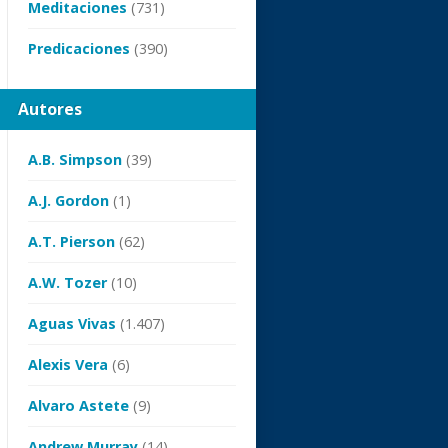
Meditaciones
(731)
Predicaciones
(390)
Autores
A.B. Simpson
(39)
A.J. Gordon
(1)
A.T. Pierson
(62)
A.W. Tozer
(10)
Aguas Vivas
(1.407)
Alexis Vera
(6)
Alvaro Astete
(9)
Andrew Murray
(14)