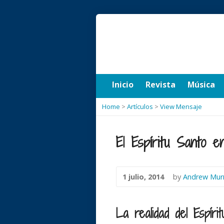
Inicio
Revista
Música
Home
>
Artículos
>
View Mensaje
El Espíritu Santo en
1 julio, 2014
by
Andrew Mur
La realidad del Espír