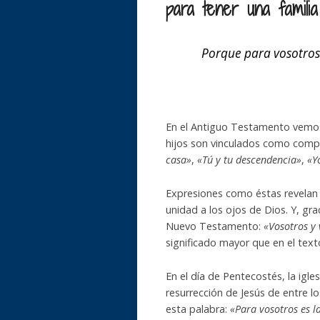
para tener una familia
Porque para vosotros 
En el Antiguo Testamento vemos 
hijos son vinculados como compa
casa»
,
«Tú y tu descendencia»
,
«Y
Expresiones como éstas revelan e
unidad a los ojos de Dios. Y, gr
Nuevo Testamento:
«Vosotros y 
significado mayor que en el texto
En el día de Pentecostés, la igl
resurrección de Jesús de entre lo
esta palabra:
«Para vosotros es l