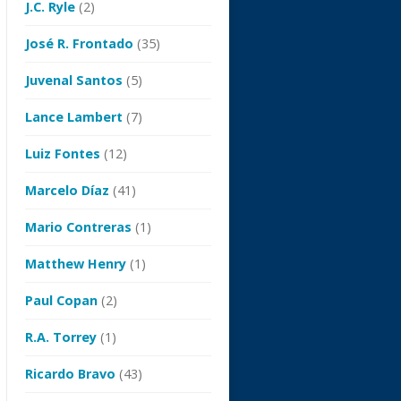
J.C. Ryle
(2)
José R. Frontado
(35)
Juvenal Santos
(5)
Lance Lambert
(7)
Luiz Fontes
(12)
Marcelo Díaz
(41)
Mario Contreras
(1)
Matthew Henry
(1)
Paul Copan
(2)
R.A. Torrey
(1)
Ricardo Bravo
(43)