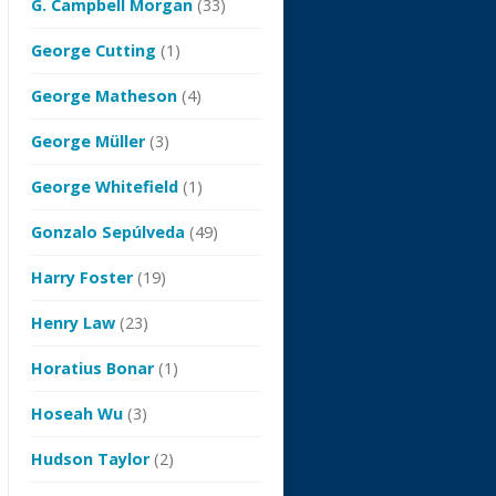
G. Campbell Morgan
(33)
George Cutting
(1)
George Matheson
(4)
George Müller
(3)
George Whitefield
(1)
Gonzalo Sepúlveda
(49)
Harry Foster
(19)
Henry Law
(23)
Horatius Bonar
(1)
Hoseah Wu
(3)
Hudson Taylor
(2)