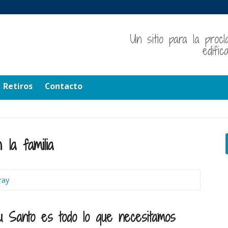
Un sitio para la procl
edifi
Retiros
Contacto
 la familia
ray
itu Santo es todo lo que necesitamos