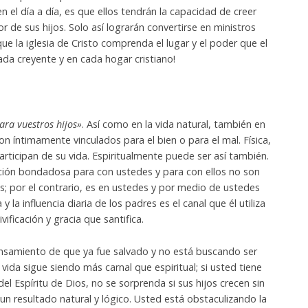
en el día a día, es que ellos tendrán la capacidad de creer
 de sus hijos. Solo así lograrán convertirse en ministros
 que la iglesia de Cristo comprenda el lugar y el poder que el
ada creyente y en cada hogar cristiano!
ara vuestros hijos»
. Así como en la vida natural, también en
ron íntimamente vinculados para el bien o para el mal. Física,
articipan de su vida. Espiritualmente puede ser así también.
ación bondadosa para con ustedes y para con ellos no son
; por el contrario, es en ustedes y por medio de ustedes
y la influencia diaria de los padres es el canal que él utiliza
vificación y gracia que santifica.
pensamiento de que ya fue salvado y no está buscando ser
u vida sigue siendo más carnal que espiritual; si usted tiene
l Espíritu de Dios, no se sorprenda si sus hijos crecen sin
 un resultado natural y lógico. Usted está obstaculizando la