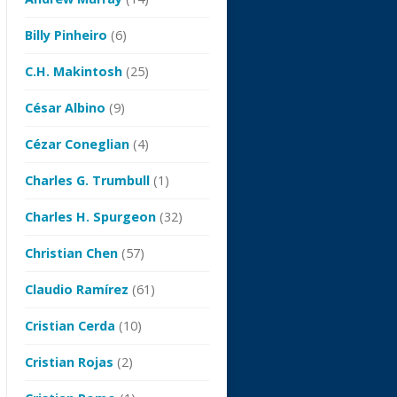
Billy Pinheiro
(6)
C.H. Makintosh
(25)
César Albino
(9)
Cézar Coneglian
(4)
Charles G. Trumbull
(1)
Charles H. Spurgeon
(32)
Christian Chen
(57)
Claudio Ramírez
(61)
Cristian Cerda
(10)
Cristian Rojas
(2)