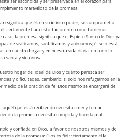
esita ser escondida y ser preservada en el corazón para
cumplimiento maravilloso de la promesa.
o significa que él, en su infinito poder, se comprometió
que él ciertamente hará esto tan pronto como tomemos
te caso, la promesa significa que el Espíritu Santo de Dios ya
paz de vivificarnos, santificarnos y animarnos; él solo está
se, en nuestro hogar y en nuestra vida diaria, en todo lo
ia santa y victoriosa.
uestro hogar del ideal de Dios y cuánto parezca ser
ncias y dificultades, cambiarlo; si solo nos refugiamos en la
r medio de la oración de fe, Dios mismo se encargará de
 aquél que está recibiendo necesita creer y tomar
ciendo la promesa necesita cumplirla y hacerla real.
imple y confiada en Dios, a favor de nosotros mismos y de
erteza de la promesa: Dios es fiel y ciertamente él la