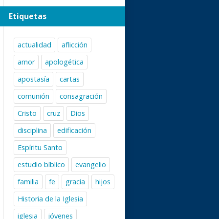
Etiquetas
actualidad
aflicción
amor
apologética
apostasía
cartas
comunión
consagración
Cristo
cruz
Dios
disciplina
edificación
Espíritu Santo
estudio bíblico
evangelio
familia
fe
gracia
hijos
Historia de la Iglesia
iglesia
jóvenes