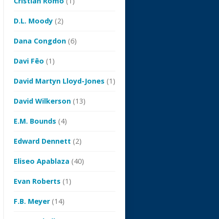
Cristian Romo
(1)
D.L. Moody
(2)
Dana Congdon
(6)
Davi Fêo
(1)
David Martyn Lloyd-Jones
(1)
David Wilkerson
(13)
E.M. Bounds
(4)
Edward Dennett
(2)
Eliseo Apablaza
(40)
Evan Roberts
(1)
F.B. Meyer
(14)