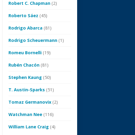
Robert C. Chapman
(2)
Roberto Sáez
(45)
Rodrigo Abarca
(81)
Rodrigo Scheuermann
(1)
Romeu Bornelli
(19)
Rubén Chacón
(81)
Stephen Kaung
(50)
T. Austin-Sparks
(51)
Tomaz Germanovix
(2)
Watchman Nee
(116)
William Lane Craig
(4)