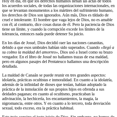
Hoy en día, en que los derechos humanos llenan las actas de todos
los acuerdos sociales, de todas las organizaciones internacionales, en
que se levantan monumentos a los mártires del sufrimiento humano,
los derechos de Dios son ignorados. Aún más, Dios es tildado de
cruel e intolerante. El hombre que vaga lejos de Dios, no es amable
con él; al contrario, dice cosas duras de él. Pero la paciencia de Dios
tiene un límite, y cuando la corrupción excede los límites de la
tolerancia, entonces nada puede detener Su juicio.
En los días de Josué, Dios decidió raer las naciones cananitas,
debido a que esos umbrales habían sido superados. Cuando
«llegó a
su colmo la maldad del amorreo»
, Dios usó a Israel como su brazo
vengador. En el libro de Josué no hallamos trazas de esa maldad,
pero en algunos pasajes del Pentateuco hallamos una descripción
detallada.
La maldad de Canaán se puede reunir en tres grandes aspectos:
idolatría, prácticas ocultistas e inmoralidad. En cuanto a la idolatría,
además de la infinidad de dioses que tenían, habían adoptado la
práctica de la inmolación de sus propios hijos en ofrenda a sus
deidades paganas; en cuanto al ocultismo, practicaban la
adivinación, la hechicería, los encantamientos, la magia, la
nigromancia, entre otros. Y en cuanto a lo tercero, toda desviación
sexual, todo exceso, era la práctica habitual.
Esto trajo consigo el justo juicio de Dios. Sin embargo, no hemos de