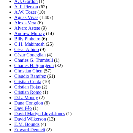
A.J. Gordon
(1)
A.T. Pierson
(62)
A.W. Tozer
(10)
Aguas Vivas
(1.407)
Alexis Vera
(6)
Alvaro Astete
(9)
Andrew Murray
(14)
Billy Pinheiro
(6)
C.H. Makintosh
(25)
César Albino
(9)
Cézar Coneglian
(4)
Charles G. Trumbull
(1)
Charles H. Spurgeon
(32)
Christian Chen
(57)
Claudio Ramírez
(61)
Cristian Cerda
(10)
Cristian Rojas
(2)
Cristian Romo
(1)
D.L. Moody
(2)
Dana Congdon
(6)
Davi Fêo
(1)
David Martyn Lloyd-Jones
(1)
David Wilkerson
(13)
E.M. Bounds
(4)
Edward Dennett
(2)