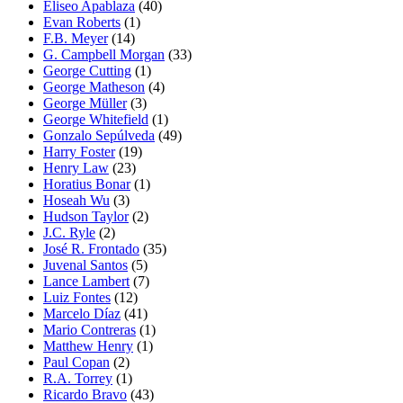
Eliseo Apablaza
(40)
Evan Roberts
(1)
F.B. Meyer
(14)
G. Campbell Morgan
(33)
George Cutting
(1)
George Matheson
(4)
George Müller
(3)
George Whitefield
(1)
Gonzalo Sepúlveda
(49)
Harry Foster
(19)
Henry Law
(23)
Horatius Bonar
(1)
Hoseah Wu
(3)
Hudson Taylor
(2)
J.C. Ryle
(2)
José R. Frontado
(35)
Juvenal Santos
(5)
Lance Lambert
(7)
Luiz Fontes
(12)
Marcelo Díaz
(41)
Mario Contreras
(1)
Matthew Henry
(1)
Paul Copan
(2)
R.A. Torrey
(1)
Ricardo Bravo
(43)