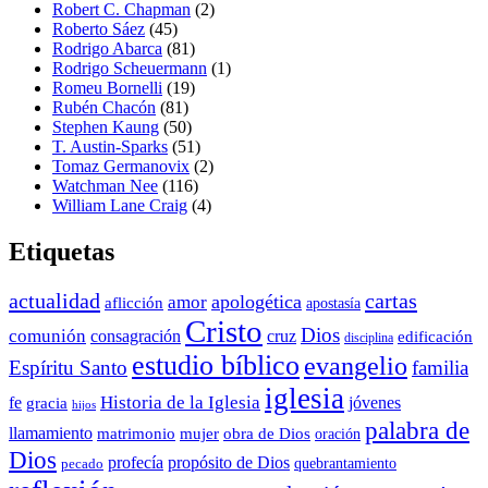
Robert C. Chapman
(2)
Roberto Sáez
(45)
Rodrigo Abarca
(81)
Rodrigo Scheuermann
(1)
Romeu Bornelli
(19)
Rubén Chacón
(81)
Stephen Kaung
(50)
T. Austin-Sparks
(51)
Tomaz Germanovix
(2)
Watchman Nee
(116)
William Lane Craig
(4)
Etiquetas
actualidad
cartas
apologética
amor
aflicción
apostasía
Cristo
Dios
comunión
consagración
cruz
edificación
disciplina
estudio bíblico
evangelio
Espíritu Santo
familia
iglesia
Historia de la Iglesia
fe
jóvenes
gracia
hijos
palabra de
llamamiento
matrimonio
mujer
obra de Dios
oración
Dios
propósito de Dios
profecía
quebrantamiento
pecado