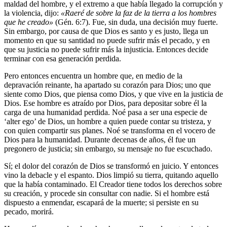
maldad del hombre, y el extremo a que había llegado la corrupción y
la violencia, dijo:
«Raeré de sobre la faz de la tierra a los hombres
que he creado»
(Gén. 6:7). Fue, sin duda, una decisión muy fuerte.
Sin embargo, por causa de que Dios es santo y es justo, llega un
momento en que su santidad no puede sufrir más el pecado, y en
que su justicia no puede sufrir más la injusticia. Entonces decide
terminar con esa generación perdida.
Pero entonces encuentra un hombre que, en medio de la
depravación reinante, ha apartado su corazón para Dios; uno que
siente como Dios, que piensa como Dios, y que vive en la justicia de
Dios. Ese hombre es atraído por Dios, para depositar sobre él la
carga de una humanidad perdida. Noé pasa a ser una especie de
‘alter ego’ de Dios, un hombre a quien puede contar su tristeza, y
con quien compartir sus planes. Noé se transforma en el vocero de
Dios para la humanidad. Durante decenas de años, él fue un
pregonero de justicia; sin embargo, su mensaje no fue escuchado.
Sí; el dolor del corazón de Dios se transformó en juicio. Y entonces
vino la debacle y el espanto. Dios limpió su tierra, quitando aquello
que la había contaminado. El Creador tiene todos los derechos sobre
su creación, y procede sin consultar con nadie. Si el hombre está
dispuesto a enmendar, escapará de la muerte; si persiste en su
pecado, morirá.