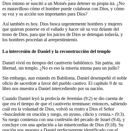
Dios mismo se suscitó a un Moisés para detener su propia ira. ¿No
es maravilloso cómo el hombre puede colaborar con Dios, y cómo
su voz y su acción son importantes para Dios?
Así también es hoy. Dios busca urgentemente hombres y mujeres
que quieran ponerse en el vallado y hacer oír su voz delante del
trono de Dios, para que los juicios de Dios se detengan todavía, y
los hombres procedan al arrepentimiento.
La intercesión de Daniel y la reconstrucción del templo
Daniel vivió en tiempos del cautiverio babilónico. Sin patria, sin
libertad, sin templo. ¿No es eso la miseria misma para un judío?
Sin embargo, aun estando en Babilonia, Daniel desempeñó el noble
oficio de sacerdote a favor del pueblo cautivo. El capítulo 9 de su
libro nos muestra a Daniel intercediendo por su nación.
Cuando Daniel leyó la profecía de Jeremías (9:2) se dio cuenta de
que era el tiempo de que el cautiverio terminase; entonces, sabiendo
cuál era la voluntad de Dios, volvió su rostro a Dios el Señor
«buscándole en oración y ruego, en ayuno, cilicio y ceniza.» (9:3).
Su ruego comienza con una confesión del pecado de Israel (9:4), y
concluye con una apelación a las misericordias de Dios (9:18). Su
oración nos muestra a Daniel perfectamente identificado con el