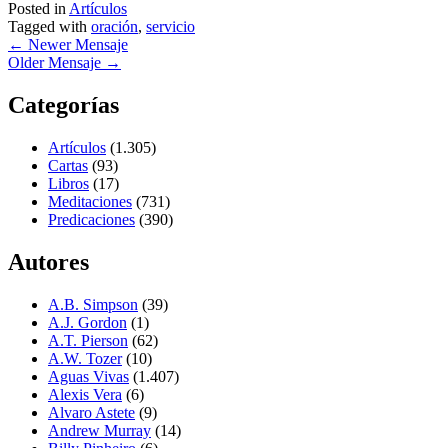
Posted in
Artículos
Tagged with
oración
,
servicio
←
Newer Mensaje
Older Mensaje
→
Categorías
Artículos
(1.305)
Cartas
(93)
Libros
(17)
Meditaciones
(731)
Predicaciones
(390)
Autores
A.B. Simpson
(39)
A.J. Gordon
(1)
A.T. Pierson
(62)
A.W. Tozer
(10)
Aguas Vivas
(1.407)
Alexis Vera
(6)
Alvaro Astete
(9)
Andrew Murray
(14)