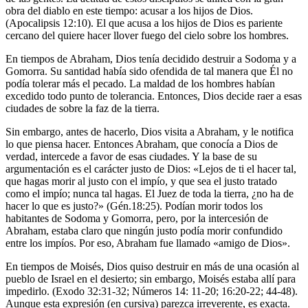
obra del diablo en este tiempo: acusar a los hijos de Dios.
(Apocalipsis 12:10). El que acusa a los hijos de Dios es pariente
cercano del quiere hacer llover fuego del cielo sobre los hombres.
En tiempos de Abraham, Dios tenía decidido destruir a Sodoma y a
Gomorra. Su santidad había sido ofendida de tal manera que Él no
podía tolerar más el pecado. La maldad de los hombres habían
excedido todo punto de tolerancia. Entonces, Dios decide raer a esas
ciudades de sobre la faz de la tierra.
Sin embargo, antes de hacerlo, Dios visita a Abraham, y le notifica
lo que piensa hacer. Entonces Abraham, que conocía a Dios de
verdad, intercede a favor de esas ciudades. Y la base de su
argumentación es el carácter justo de Dios: «Lejos de ti el hacer tal,
que hagas morir al justo con el impío, y que sea el justo tratado
como el impío; nunca tal hagas. El Juez de toda la tierra, ¿no ha de
hacer lo que es justo?» (Gén.18:25). Podían morir todos los
habitantes de Sodoma y Gomorra, pero, por la intercesión de
Abraham, estaba claro que ningún justo podía morir confundido
entre los impíos. Por eso, Abraham fue llamado «amigo de Dios».
En tiempos de Moisés, Dios quiso destruir en más de una ocasión al
pueblo de Israel en el desierto; sin embargo, Moisés estaba allí para
impedirlo. (Exodo 32:31-32; Números 14: 11-20; 16:20-22; 44-48).
Aunque esta expresión (en cursiva) parezca irreverente, es exacta.