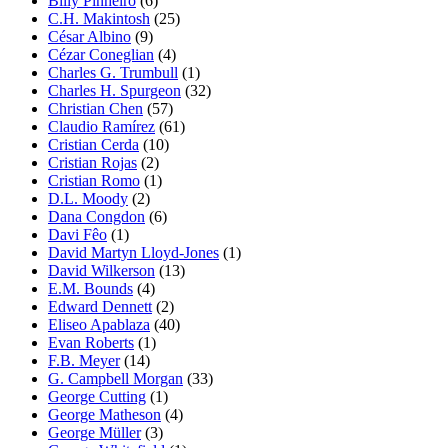
Billy Pinheiro
(6)
C.H. Makintosh
(25)
César Albino
(9)
Cézar Coneglian
(4)
Charles G. Trumbull
(1)
Charles H. Spurgeon
(32)
Christian Chen
(57)
Claudio Ramírez
(61)
Cristian Cerda
(10)
Cristian Rojas
(2)
Cristian Romo
(1)
D.L. Moody
(2)
Dana Congdon
(6)
Davi Fêo
(1)
David Martyn Lloyd-Jones
(1)
David Wilkerson
(13)
E.M. Bounds
(4)
Edward Dennett
(2)
Eliseo Apablaza
(40)
Evan Roberts
(1)
F.B. Meyer
(14)
G. Campbell Morgan
(33)
George Cutting
(1)
George Matheson
(4)
George Müller
(3)