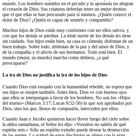
mundo. Los hombres sumidos en el pecado y la apostasía no alegran
el corazón de Dios. Sus criaturas deberían tener un mejor destino
que el que ellas se han procurado para sí mismos. ¿Quién conoce el
dolor de Dios? ¿Quién es capaz de sentirlo y compartirlo?
Muchos hijos de Dios están muy conformes con ser ellos salvos, y
con que los demás se pierdan. La triste suerte de los demás les tiene
sin cuidado. Sus hijos están bien, su casa es cómoda; disfrutan de un
buen trabajo. Sobre todo, disfrutan de la paz y del amor de Dios, y
de la compañía y el afecto de sus hermanos. Todo está bien. El
mundo (mejor, su mundo) marcha como debiera, ¿a qué
preocuparse?
La ira de Dios no justifica la ira de los hijos de Dios
Cuando Dios está enojado con la humanidad rebelde, no espera que
sus hijos se enojen también. Antes bien, Dios ve con buenos ojos
que ellos se interpongan a favor de los hombres. No son los «Hijos
del trueno» (Marcos 3:17; Lucas 9:52-56) lo que son aprobados por
Dios, sino los que, llenos de compasión, interceden por ellos.
Cuando Juan y Jacobo quisieron hacer llover fuego del cielo sobre
la aldea samaritana, el Señor les dijo: «Vosotros no sabéis de qué
espíritu sois.» Sólo un espíritu extraño puede desear la destrucción
de las gentes. La actitud de estos discípulos se alinea con la gran