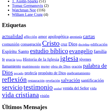
T. Austin-Sparks
(51)
Tomaz Germanovix
(2)
Watchman Nee
(116)
William Lane Craig
(4)
Etiquetas
actualidad
cartas
apologética
amor
aflicción
apostasía
Cristo
Dios
comunión
consagración
cruz
edificación
disciplina
estudio bíblico
evangelio
Espíritu Santo
familia
iglesia
Historia de la Iglesia
fe
jóvenes
gracia
hijos
palabra de
llamamiento
matrimonio
mujer
obra de Dios
oración
Dios
propósito de Dios
profecía
quebrantamiento
pecado
reflexión
salvación
santificación
restauración
revelación
testimonio
servicio
venida del Señor
vida
unidad
vida cristiana
visión
Últimos Mensajes