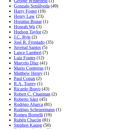
George Whitefield
(1)
Gonzalo Sepúlveda
(49)
Harry Foster
(19)
Henry Law
(23)
Horatius Bonar
(1)
Hoseah Wu
(3)
Hudson Taylor
(2)
J.C. Ryle
(2)
José R. Frontado
(35)
Juvenal Santos
(5)
Lance Lambert
(7)
Luiz Fontes
(12)
Marcelo Díaz
(41)
Mario Contreras
(1)
Matthew Henry
(1)
Paul Copan
(2)
R.A. Torrey
(1)
Ricardo Bravo
(43)
Robert C. Chapman
(2)
Roberto Sáez
(45)
Rodrigo Abarca
(81)
Rodrigo Scheuermann
(1)
Romeu Bornelli
(19)
Rubén Chacón
(81)
Stephen Kaung
(50)