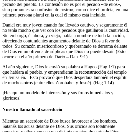
pecado del pueblo. La confesión no es por el pecado «de ellos»,
sino por «nuestra confusión de rostro», como dice el profeta, en una
primera persona plural en la cual él mismo está incluido.
Daniel era muy joven cuando fue llevado cautivo, y seguramente él
no tenía mucho que ver con los pecados que gatillaron la cautividad.
Sin embargo, él ahora, ya viejo, habla a nombre de toda la nación,
ofreciendo contundentes argumentos delante de Dios a favor de
todos. Su corazón misericordioso y quebrantado se derrama delante
de Dios en un ofrenda de súplicas que Dios no puede desoír. (Esto
ocurre en el año primero de Darío – Dan. 9:1)
Al año siguiente, Dios le envió su palabra a Hageo (Hag.1:1) para
que hablara al pueblo, y emprendieran la reconstrucción del templo
en Jerusalén. Esto provocó que Dios despertara también el espíritu
de muchos otros (entre ellos Zorobabel y Josué). (Hag.1:14).
¡He aquí un modelo de intercesión y sus frutos inmediatos y
gloriosos!
Nuestro llamado al sacerdocio
Mientras un sacerdote de Dios busca favorecer a los hombres,
Satanás los acusa delante de Dios. Sus oficios son totalmente
opuestos, y ellos merecen una distinta sanción de parte de Dios.