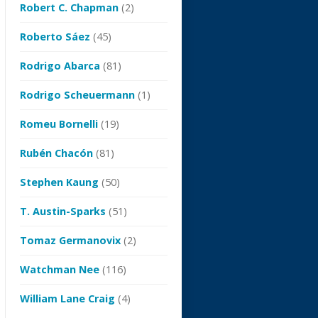
Robert C. Chapman
(2)
Roberto Sáez
(45)
Rodrigo Abarca
(81)
Rodrigo Scheuermann
(1)
Romeu Bornelli
(19)
Rubén Chacón
(81)
Stephen Kaung
(50)
T. Austin-Sparks
(51)
Tomaz Germanovix
(2)
Watchman Nee
(116)
William Lane Craig
(4)