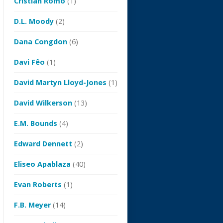
Cristian Romo
(1)
D.L. Moody
(2)
Dana Congdon
(6)
Davi Fêo
(1)
David Martyn Lloyd-Jones
(1)
David Wilkerson
(13)
E.M. Bounds
(4)
Edward Dennett
(2)
Eliseo Apablaza
(40)
Evan Roberts
(1)
F.B. Meyer
(14)