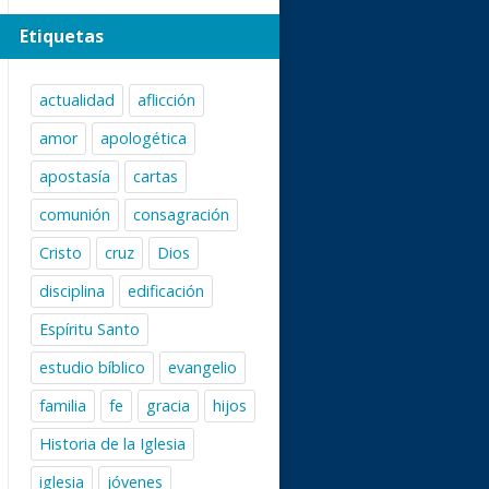
Etiquetas
actualidad
aflicción
amor
apologética
apostasía
cartas
comunión
consagración
Cristo
cruz
Dios
disciplina
edificación
Espíritu Santo
estudio bíblico
evangelio
familia
fe
gracia
hijos
Historia de la Iglesia
iglesia
jóvenes