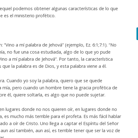
 Ezequiel podemos obtener algunas características de lo que
e es el ministerio profético.
 “Vino a mí palabra de Jehová” (ejemplo, Ez. 6:1;7:1). “No
mía, no fue una cosa estudiada, algo de lo que yo pude
Vino a mí palabra de Jehová”. Por tanto, la característica
que la palabra es de Dios, y esta palabra viene a él.
bra. Cuando yo soy la palabra, quiero que se quede
a mía, pero cuando un hombre tiene la gracia profética de
re él, quiere soltarla, es algo que no puede sujetar.
 en lugares donde no nos quieren oír, en lugares donde no
, es mucho más terrible para el profeta. Es más fácil hablar
o a oír de Cristo. Uno llega a captar el Espíritu del Señor
aun así también, aun así, es terrible tener que ser la voz de
as.