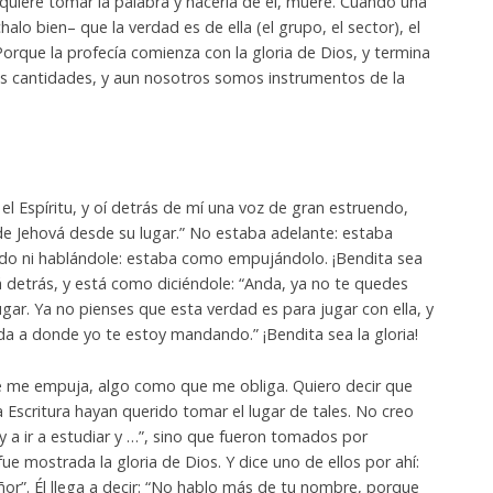
quiere tomar la palabra y hacerla de él, muere. Cuando una
halo bien– que la verdad es de ella (el grupo, el sector), el
rque la profecía comienza con la gloria de Dios, y termina
 las cantidades, y aun nosotros somos instrumentos de la
 el Espíritu, y oí detrás de mí una voz de gran estruendo,
 de Jehová desde su lugar.” No estaba adelante: estaba
ndo ni hablándole: estaba como empujándolo. ¡Bendita sea
tá detrás, y está como diciéndole: “Anda, ya no te quedes
ugar. Ya no pienses que esta verdad es para jugar con ella, y
da a donde yo te estoy mandando.” ¡Bendita sea la gloria!
 me empuja, algo como que me obliga. Quiero decir que
a Escritura hayan querido tomar el lugar de tales. No creo
y a ir a estudiar y …”, sino que fueron tomados por
ue mostrada la gloria de Dios. Y dice uno de ellos por ahí:
ñor”. Él llega a decir: “No hablo más de tu nombre, porque