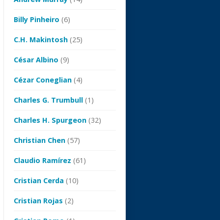
Billy Pinheiro
(6)
C.H. Makintosh
(25)
César Albino
(9)
Cézar Coneglian
(4)
Charles G. Trumbull
(1)
Charles H. Spurgeon
(32)
Christian Chen
(57)
Claudio Ramírez
(61)
Cristian Cerda
(10)
Cristian Rojas
(2)