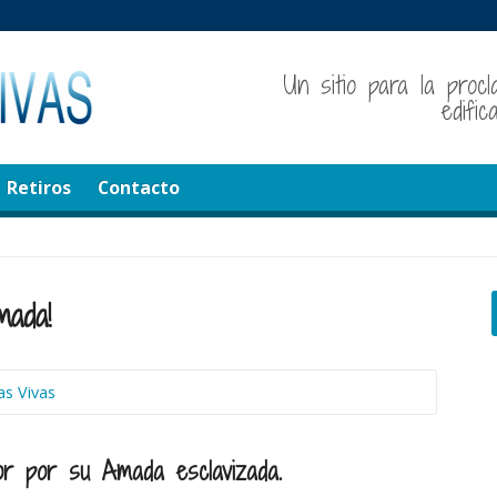
Un sitio para la procl
edifi
Retiros
Contacto
mada!
s Vivas
or por su Amada esclavizada.