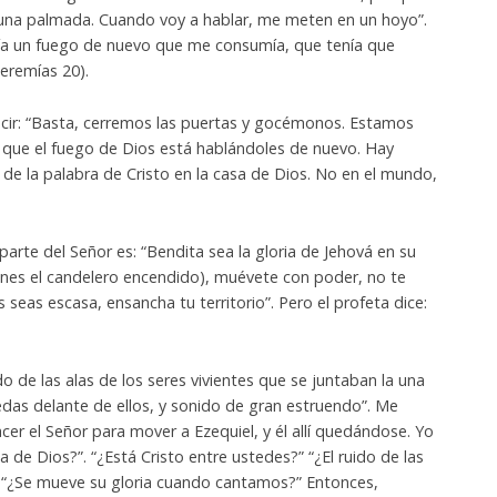
una palmada. Cuando voy a hablar, me meten en un hoyo”.
ía un fuego de nuevo que me consumía, que tenía que
Jeremías 20).
ir: “Basta, cerremos las puertas y gocémonos. Estamos
es que el fuego de Dios está hablándoles de nuevo. Hay
e la palabra de Cristo en la casa de Dios. No en el mundo,
parte del Señor es: “Bendita sea la gloria de Jehová en su
tienes el candelero encendido), muévete con poder, no te
 seas escasa, ensancha tu territorio”. Pero el profeta dice:
do de las alas de los seres vivientes que se juntaban la una
uedas delante de ellos, y sonido de gran estruendo”. Me
er el Señor para mover a Ezequiel, y él allí quedándose. Yo
ia de Dios?”. “¿Está Cristo entre ustedes?” “¿El ruido de las
?” “¿Se mueve su gloria cuando cantamos?” Entonces,