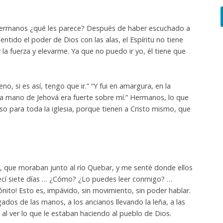
. Hermanos ¿qué les parece? Después de haber escuchado a
tido el poder de Dios con las alas, el Espíritu no tiene
a fuerza y elevarme. Ya que no puedo ir yo, él tiene que
no, si es así, tengo que ir.” “Y fui en amargura, en la
 la mano de Jehová era fuerte sobre mí.” Hermanos, lo que
oso para toda la iglesia, porque tienen a Cristo mismo, que
ib, que moraban junto al río Quebar, y me senté donde ellos
ecí siete días … ¿Cómo? ¿Lo puedes leer conmigo? …
Atónito! Esto es, impávido, sin movimiento, sin poder hablar.
ados de las manos, a los ancianos llevando la leña, a las
 al ver lo que le estaban haciendo al pueblo de Dios.