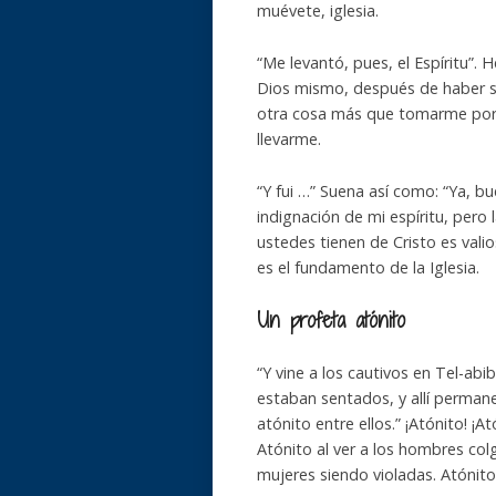
muévete, iglesia.
“Me levantó, pues, el Espíritu”
Dios mismo, después de haber sen
otra cosa más que tomarme por l
llevarme.
“Y fui …” Suena así como: “Ya, bue
indignación de mi espíritu, pero
ustedes tienen de Cristo es vali
es el fundamento de la Iglesia.
Un profeta atónito
“Y vine a los cautivos en Tel-ab
estaban sentados, y allí perman
atónito entre ellos.” ¡Atónito! ¡
Atónito al ver a los hombres colg
mujeres siendo violadas. Atónito