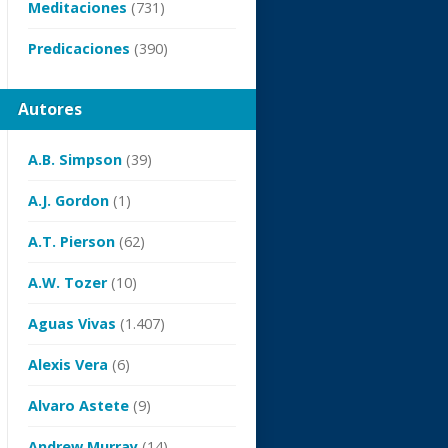
Meditaciones
(731)
Predicaciones
(390)
Autores
A.B. Simpson
(39)
A.J. Gordon
(1)
A.T. Pierson
(62)
A.W. Tozer
(10)
Aguas Vivas
(1.407)
Alexis Vera
(6)
Alvaro Astete
(9)
Andrew Murray
(14)