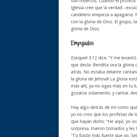
son muertos. Cuando el profeta 
Iglesia cree que la verdad –escúc
candelero empieza a apagarse. Po
con la gloria de Dios. El grupo,
gloria de Dios.
Empujados
Ezequiel 3:12 dice. “Y me levantó
que decía: Bendita sea la gloria
atrás. No estaba delante canta
la gloria de Jehová! La gloria es
más ahí, ya no sigas más en tu l
gozarse solamente, y cantar. An
Hay algo detrás de mí como que
yo no creo que los profetas de l
que hayan dicho: “He aquí, yo vo
sorpresa. Fueron tomados y les f
“Tú fuiste más fuerte que yo, Se