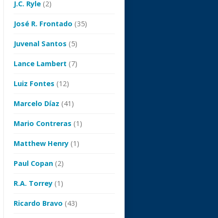
J.C. Ryle
(2)
José R. Frontado
(35)
Juvenal Santos
(5)
Lance Lambert
(7)
Luiz Fontes
(12)
Marcelo Díaz
(41)
Mario Contreras
(1)
Matthew Henry
(1)
Paul Copan
(2)
R.A. Torrey
(1)
Ricardo Bravo
(43)