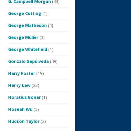
G. Campbell Morgan
(33)
George Cutting
(1)
George Matheson
(4)
George Müller
(3)
George Whitefield
(1)
Gonzalo Sepúlveda
(49)
Harry Foster
(19)
Henry Law
(23)
Horatius Bonar
(1)
Hoseah Wu
(3)
Hudson Taylor
(2)