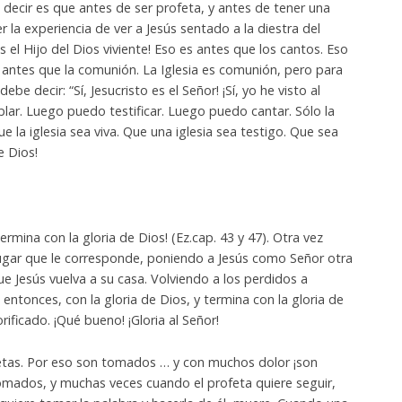
decir es que antes de ser profeta, y antes de tener una
 la experiencia de ver a Jesús sentado a la diestra del
es el Hijo del Dios viviente! Eso es antes que los cantos. Eso
 antes que la comunión. La Iglesia es comunión, pero para
ebe decir: “Sí, Jesucristo es el Señor! ¡Sí, yo he visto al
ar. Luego puedo testificar. Luego puedo cantar. Sólo la
 la iglesia sea viva. Que una iglesia sea testigo. Que sea
e Dios!
ermina con la gloria de Dios! (Ez.cap. 43 y 47). Otra vez
lugar que le corresponde, poniendo a Jesús como Señor otra
ue Jesús vuelva a su casa. Volviendo a los perdidos a
 entonces, con la gloria de Dios, y termina con la gloria de
rificado. ¡Qué bueno! ¡Gloria al Señor!
ofetas. Por eso son tomados … y con muchos dolor ¡son
mados, y muchas veces cuando el profeta quiere seguir,