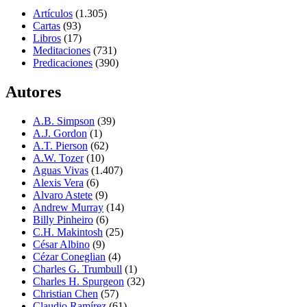
Artículos
(1.305)
Cartas
(93)
Libros
(17)
Meditaciones
(731)
Predicaciones
(390)
Autores
A.B. Simpson
(39)
A.J. Gordon
(1)
A.T. Pierson
(62)
A.W. Tozer
(10)
Aguas Vivas
(1.407)
Alexis Vera
(6)
Alvaro Astete
(9)
Andrew Murray
(14)
Billy Pinheiro
(6)
C.H. Makintosh
(25)
César Albino
(9)
Cézar Coneglian
(4)
Charles G. Trumbull
(1)
Charles H. Spurgeon
(32)
Christian Chen
(57)
Claudio Ramírez
(61)