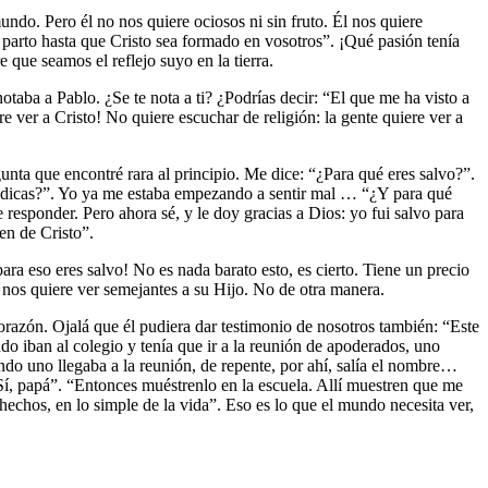
do. Pero él no nos quiere ociosos ni sin fruto. Él nos quiere
e parto hasta que Cristo sea formado en vosotros”. ¡Qué pasión tenía
 que seamos el reflejo suyo en la tierra.
taba a Pablo. ¿Se te nota a ti? ¿Podrías decir: “El que me ha visto a
 ver a Cristo! No quiere escuchar de religión: la gente quiere ver a
ta que encontré rara al principio. Me dice: “¿Para qué eres salvo?”.
predicas?”. Yo ya me estaba empezando a sentir mal … “¿Y para qué
responder. Pero ahora sé, y le doy gracias a Dios: yo fui salvo para
en de Cristo”.
ra eso eres salvo! No es nada barato esto, es cierto. Tiene un precio
y nos quiere ver semejantes a su Hijo. No de otra manera.
razón. Ojalá que él pudiera dar testimonio de nosotros también: “Este
 iban al colegio y tenía que ir a la reunión de apoderados, uno
do uno llegaba a la reunión, de repente, por ahí, salía el nombre…
“Sí, papá”. “Entonces muéstrenlo en la escuela. Allí muestren que me
chos, en lo simple de la vida”. Eso es lo que el mundo necesita ver,