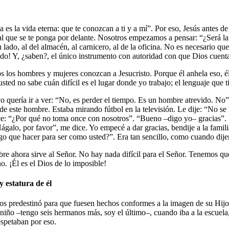
 es la vida eterna: que te conozcan a ti y a mí”. Por eso, Jesús antes d
 al que se te ponga por delante. Nosotros empezamos a pensar: “¿Será la
 tu lado, al del almacén, al carnicero, al de la oficina. No es necesario 
! Y, ¿saben?, el único instrumento con autoridad con que Dios cuenta en
os los hombres y mujeres conozcan a Jesucristo. Porque él anhela eso, é
sted no sabe cuán difícil es el lugar donde yo trabajo; el lenguaje que t
uería ir a ver: “No, es perder el tiempo. Es un hombre atrevido. No”. Le
asa de este hombre. Estaba mirando fútbol en la televisión. Le dije: “No 
 dice: “¿Por qué no toma once con nosotros”. “Bueno –digo yo– gracias”.
galo, por favor”, me dice. Yo empecé a dar gracias, bendije a la famili
o que hacer para ser como usted?”. Era tan sencillo, como cuando dij
ombre ahora sirve al Señor. No hay nada difícil para el Señor. Tenemos q
no. ¡Él es el Dios de lo imposible!
 estatura de él
los predestinó para que fuesen hechos conformes a la imagen de su Hij
niño –tengo seis hermanos más, soy el último–, cuando iba a la escu
spetaban por eso.