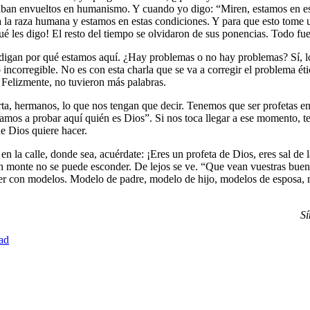
as estaban envueltos en humanismo. Y cuando yo digo: “Miren, estamos en
 a la raza humana y estamos en estas condiciones. Y para que esto tome 
ué les digo! El resto del tiempo se olvidaron de sus ponencias. Todo fue
e digan por qué estamos aquí. ¿Hay problemas o no hay problemas? Sí, 
 incorregible. No es con esta charla que se va a corregir el problema ét
 Felizmente, no tuvieron más palabras.
a, hermanos, lo que nos tengan que decir. Tenemos que ser profetas en m
 Vamos a probar aquí quién es Dios”. Si nos toca llegar a ese momento, 
e Dios quiere hacer.
 en la calle, donde sea, acuérdate: ¡Eres un profeta de Dios, eres sal de
un monte no se puede esconder. De lejos se ve. “Que vean vuestras buena
 ver con modelos. Modelo de padre, modelo de hijo, modelos de esposa,
Sí
ad