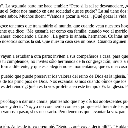
ra”. La segunda parte me hace temblar: “Pero si la sal se desvaneciere, ¿
 el Señor nos mandó en esta sociedad que se pudre? La sal tiene dos f
tiene sabor. Muchos dicen: “Vamos a gozar la vida”. ¡Qué gozar la vida,
 goce tenemos que transmitirlo al mundo, que cuando vean nuestros hoga
ente que dice: “Me gustaría ser como esa familia, cuando veo al marido 
anera: conociendo a Cristo”. La gente lo anhela, hermanos. Cuántas mu
ro nosotros somos la sal. Que nuestra casa sea un oasis. Cuando alguien
 vayan a estudiar a otra parte; inviten a sus compañeros a casa, para q
tu cumpleaños, no invites sólo hermanos de la congregación; invita a 
forma diferente, y que esta alegría no es momentánea, que es una cosa 
pueblo que puede preservar los valores del reino de Dios es la iglesia.
ra de los principios de Dios. Nos escandalizamos cuando oímos que los
res del reino? ¿Quién es la voz profética en este tiempo? Es la iglesia. 
psicólogo a dar una charla, planteando que hoy día los adolescentes p
ararse y decir: ‘No, yo no concuerdo con eso, porque está fuera de los pr
 vamos a pasar, si es necesario. Pero tenemos que levantar la voz para
ción. Antes de ir, yo pregunté: “Señor, ¿qué voy a decir allí?”. “Habla