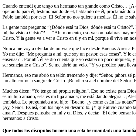
Cuando entendí que tengo un hermano tan grande como Cristo… ¿A quién
operando para él, testimoniando de él, hablando de él, proclamándolo a
Pablo también por esto! El Señor no nos quiere a medias. Él no te salvó
La gente nos pregunta: “¿Dónde está tu Dios, dónde está tu Cristo?”. P
mí, ha visto a Cristo”? … “Ah, momento, eso ya son palabras mayores”…
Cristo. Y la gente va a ver a Cristo en ti y en mí, porque él vive en n
Nunca me voy a olvidar de un viaje que hice desde Buenos Aires a Por
Yo me dije: “Me pregunta a mí, que soy un pastor, esas cosas”. Y le
enseñas?”. Por ahí, él se dio cuenta que yo estaba un poco inquieto, 
ser semejante a Cristo”. Se me abrió un velo. “Y yo predico para lleva
Hermanos, eso me abrió un telón tremendo y dije: “Señor, ¡ahora sé par
tan alto como la sangre de Cristo. ¡Bendito sea el nombre del Señor! 
Muchos dicen: “Yo tengo mi propia religión”. Eso no existe para Dios
es mi hijo amado, esta es mi hija amada; me está dando alegría”. ¡Al
temblaba. Le preguntaba a su hijo: “Bueno, ¿y cómo están las notas?”
¡Ay, Señor! Es así, con los hijos en desarrollo. ¡Y qué alivio cuando 
aman”. Después pensaba en mí y en Dios, y decía: “Él debe pensar lo 
hermanos: a Cristo.
Que todos los discípulos formen una sola hermandad: una familia