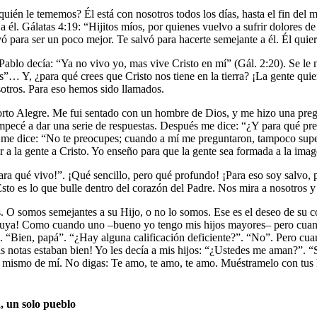
 le tememos? Él está con nosotros todos los días, hasta el fin del mun
 él. Gálatas 4:19: “Hijitos míos, por quienes vuelvo a sufrir dolores d
 para ser un poco mejor. Te salvó para hacerte semejante a él. Él quiere
ablo decía: “Ya no vivo yo, mas vive Cristo en mí” (Gál. 2:20). Se le no
 Y, ¿para qué crees que Cristo nos tiene en la tierra? ¡La gente quiere
osotros. Para eso hemos sido llamados.
to Alegre. Me fui sentado con un hombre de Dios, y me hizo una pregun
 empecé a dar una serie de respuestas. Después me dice: “¿Y para qué 
y me dice: “No te preocupes; cuando a mí me preguntaron, tampoco supe 
r a la gente a Cristo. Yo enseño para que la gente sea formada a la imag
a qué vivo!”. ¡Qué sencillo, pero qué profundo! ¡Para eso soy salvo, pa
Esto es lo que bulle dentro del corazón del Padre. Nos mira a nosotros 
. O somos semejantes a su Hijo, o no lo somos. Ese es el deseo de su co
eluya! Como cuando uno –bueno yo tengo mis hijos mayores– pero cuando
. “Bien, papá”. “¿Hay alguna calificación deficiente?”. “No”. Pero cuan
las notas estaban bien! Yo les decía a mis hijos: “¿Ustedes me aman?”. 
mismo de mí. No digas: Te amo, te amo, te amo. Muéstramelo con tus he
, un solo pueblo