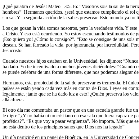
¡Qué palabra de Jesús! Mateo 13:5-16: “Vosotros sois la sal de la tier
hombres”. Hermanos queridos, ¿será que estamos cumpliendo el rol que
sin sal. Y la segunda acción de la sal es preservar. Este mundo ya no 
Los que gozan la vida somos nosotros, pero la verdadera vida. Y este
a Cristo. Y eso está ocurriendo. Yo estoy escuchando testimonios de g
¡Eso quiero yo! ¿Cómo lo consigo?”. “Esto se consigue de una sola m
desean. Se han farreado la vida, por ignorancia, por incredulidad. Pe
Jesucristo.
Cuando nuestros hijos estaban en la Universidad, les dijimos: “Nunca
ha dado. Yo he incentivado a muchos jóvenes diciéndoles: “Cuando es 
se puede celebrar de una forma diferente, que nos podemos alegrar de 
Hermanos, esta propiedad de la sal de preservar es tremenda. El único 
países se están yendo cada vez más en contra de Dios. Leyes en cont
legalmente, ¡tanto que se ha dado luz a esto! ¿Quién preserva los valo
allá afuera.
El otro día me comentaba un pastor que en una escuela grande fue un 
le digo: “¿Y no había ni un cristiano en esa sala que fuera capaz de p
profética?”. “Es que voy a pasar vergüenza”. No importa. Más que eso
no está dentro de los principios sanos que Dios nos ha legado”.
Un día participé en un panel de Bioética, en la Universidad de Concep