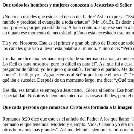
Que todos los hombres y mujeres conozcan a Jesucristo el Señor
¿No creen ustedes que éste es el deseo del Padre? Así lo expresa: “Esta
mundo y predicad el evangelio a toda criatura” (Mr. 16:15). Es decir,
orar por eso, porque ya está dicho: A toda criatura: al que se sienta a
en ti para ese momento de necesidad. ¡Cómo está necesitado este mundo
Tú y yo. Nosotros. Este es el primer y gran objetivo de Dios: que tod
los canales que van a llevar esta palabra al mundo. Y uno dice: “Pero u
Un día me dice una hermana respecto de su hermano carnal, a quien yo q
Lo fácil es para nosotros, pero lo difícil es para él”. Así que fui a c
preguntar de fútbol; yo le dije lo que sabía. Terminó el partido. Me
comer”. Le digo yo: “Agradecemos al Señor por lo que él nos da”. “Há
qué iba a suceder. Después de un momento largo, me dice: “¿Qué teng
Ese día, esa familia se entregó a Jesucristo. ¡Gloria al Señor! Ese h
especialidad. Nosotros le tenemos miedo a las cosas difíciles, pero él 
Que cada persona que conozca a Cristo sea formada a la imagen y
Romanos 8:29 dice que este es el anhelo del Padre: A los que llamó “
hermano el que tenemos! Modelo y ejemplo. Vida. Cuando yo era un 
otros hermanos más grandes”. Así me defendía siempre, y todos me re