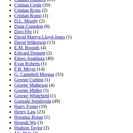
Cristian Cerda
(10)
Cristian Rojas
(2)
Cristian Romo
(1)
D.L. Moody
(2)
Dana Congdon
(6)
Davi Fêo
(1)
David Martyn Lloyd-Jones
(1)
David Wilkerson
(13)
E.M. Bounds
(4)
Edward Dennett
(2)
Eliseo Apablaza
(40)
Evan Roberts
(1)
F.B. Meyer
(14)
G. Campbell Morgan
(33)
George Cutting
(1)
George Matheson
(4)
George Müller
(3)
George Whitefield
(1)
Gonzalo Sepúlveda
(49)
Harry Foster
(19)
Henry Law
(23)
Horatius Bonar
(1)
Hoseah Wu
(3)
Hudson Taylor
(2)