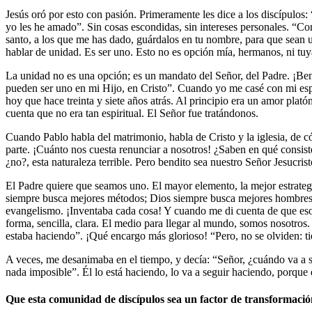
Jesús oró por esto con pasión. Primeramente les dice a los discípulo
yo les he amado”. Sin cosas escondidas, sin intereses personales. “C
santo, a los que me has dado, guárdalos en tu nombre, para que sean
hablar de unidad. Es ser uno. Esto no es opción mía, hermanos, ni tuya
La unidad no es una opción; es un mandato del Señor, del Padre. ¡Ben
pueden ser uno en mi Hijo, en Cristo”. Cuando yo me casé con mi espos
hoy que hace treinta y siete años atrás. Al principio era un amor plat
cuenta que no era tan espiritual. El Señor fue tratándonos.
Cuando Pablo habla del matrimonio, habla de Cristo y la iglesia, de có
parte. ¡Cuánto nos cuesta renunciar a nosotros! ¿Saben en qué consis
¿no?, esta naturaleza terrible. Pero bendito sea nuestro Señor Jesucris
El Padre quiere que seamos uno. El mayor elemento, la mejor estrategi
siempre busca mejores métodos; Dios siempre busca mejores hombres.
evangelismo. ¡Inventaba cada cosa! Y cuando me di cuenta de que esos 
forma, sencilla, clara. El medio para llegar al mundo, somos nosotro
estaba haciendo”. ¡Qué encargo más glorioso! “Pero, no se olviden: tien
A veces, me desanimaba en el tiempo, y decía: “Señor, ¿cuándo va a ser 
nada imposible”. Él lo está haciendo, lo va a seguir haciendo, porque
Que esta comunidad de discípulos sea un factor de transformació