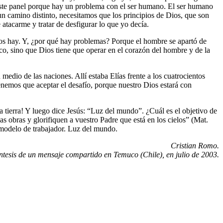
 este panel porque hay un problema con el ser humano. El ser humano
un camino distinto, necesitamos que los principios de Dios, que son
 atacarme y tratar de desfigurar lo que yo decía.
los hay. Y, ¿por qué hay problemas? Porque el hombre se apartó de
ico, sino que Dios tiene que operar en el corazón del hombre y de la
edio de las naciones. Allí estaba Elías frente a los cuatrocientos
tenemos que aceptar el desafío, porque nuestro Dios estará con
 la tierra! Y luego dice Jesús: “Luz del mundo”. ¿Cuál es el objetivo de
s obras y glorifiquen a vuestro Padre que está en los cielos” (Mat.
 modelo de trabajador. Luz del mundo.
Cristian Romo.
ntesis de un mensaje compartido en Temuco (Chile), en julio de 2003.