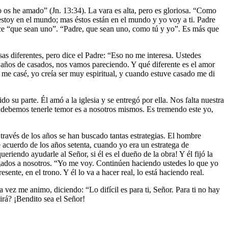
os he amado” (Jn. 13:34). La vara es alta, pero es gloriosa. “Como
stoy en el mundo; mas éstos están en el mundo y yo voy a ti. Padre
ce “que sean uno”. “Padre, que sean uno, como tú y yo”. Es más que
s diferentes, pero dice el Padre: “Eso no me interesa. Ustedes
e años de casados, nos vamos pareciendo. Y qué diferente es el amor
o me casé, yo creía ser muy espiritual, y cuando estuve casado me di
 su parte. Él amó a la iglesia y se entregó por ella. Nos falta nuestra
s debemos tenerle temor es a nosotros mismos. Es tremendo este yo,
través de los años se han buscado tantas estrategias. El hombre
cuerdo de los años setenta, cuando yo era un estratega de
endo ayudarle al Señor, si él es el dueño de la obra! Y él fijó la
argados a nosotros. “Yo me voy. Continúen haciendo ustedes lo que yo
ente, en el trono. Y él lo va a hacer real, lo está haciendo real.
 vez me animo, diciendo: “Lo difícil es para ti, Señor. Para ti no hay
irá? ¡Bendito sea el Señor!