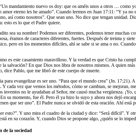
s: “Un mandamiento nuevo os doy: que os améis unos a otros … como yo 
on amor eterno les he amado”. Cuando leemos en Juan 17:11: “Y ya no e
 uno, así como nosotros”. Que sean uno. No dice que tengan unidad. Di
: esto es lo que el Padre quiere.
dito sea su nombre! Podemos ser diferentes, podemos tener muchas cosa
a, éramos de caracteres diferentes, fuertes. Después de treinta y siet
ónico, pero en los momentos difíciles, ahí se sabe si se ama o no. Cuand
mo es este casamiento maravilloso. Y la verdad es que Cristo ha cumplido
te la salvación? En que Dios nos libra de nosotros mismos. A quien má
to, dice Pablo, que me libró de este cuerpo de muerte.
a para evangelizar es ser uno. “Para que el mundo crea” (Jn. 17:21). A 
 Y cada vez que vemos los métodos, cómo se cambian, se mejoran, me a
inventos no le ayudaban al Señor, me causó mucha vergüenza. ¡Yo, queri
s. En su momento, fue él. Pero él ya hizo lo suyo y ahora nos dejó enc
en que ser uno”. El Padre nunca se olvidó de esta oración. Ahí está pres
esto?”. Y uno mira el cuadro de la ciudad y dice: “Será difícil”. Y otra
 está en su corazón. Y, cuando Dios se propone algo, ¿quién se lo imped
n de la sociedad