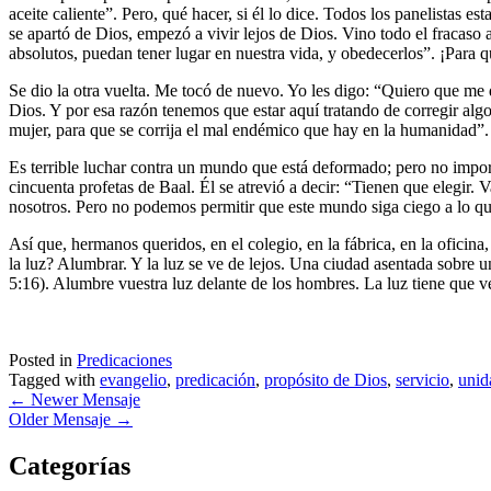
aceite caliente”. Pero, qué hacer, si él lo dice. Todos los panelist
se apartó de Dios, empezó a vivir lejos de Dios. Vino todo el fracaso
absolutos, puedan tener lugar en nuestra vida, y obedecerlos”. ¡Para q
Se dio la otra vuelta. Me tocó de nuevo. Yo les digo: “Quiero que m
Dios. Y por esa razón tenemos que estar aquí tratando de corregir algo
mujer, para que se corrija el mal endémico que hay en la humanidad”.
Es terrible luchar contra un mundo que está deformado; pero no import
cincuenta profetas de Baal. Él se atrevió a decir: “Tienen que elegir.
nosotros. Pero no podemos permitir que este mundo siga ciego a lo qu
Así que, hermanos queridos, en el colegio, en la fábrica, en la oficina,
la luz? Alumbrar. Y la luz se ve de lejos. Una ciudad asentada sobre 
5:16). Alumbre vuestra luz delante de los hombres. La luz tiene que
Posted in
Predicaciones
Tagged with
evangelio
,
predicación
,
propósito de Dios
,
servicio
,
unid
←
Newer Mensaje
Older Mensaje
→
Categorías