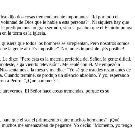
e irse dijo dos cosas tremendamente importantes: “Id por todo el
 voluntad de Dios que le hable a esta persona?”. Ni siquiera hay que
que le prediquemos un gran sermón, sino la palabra que el Espíritu ponga
 la tierra es la iglesia.
l quisiera que todos los hombres se arrepientan. Pero nosotros somos
iene la gente allí. Es imposible”. No, no es imposible. ¡Es posible!
 digo: “Pero esta es la materia preferida del Señor, la gente difícil.
se moleste, siga viendo televisión”. Me senté con él. Me empezó a
 Nos sentamos a la mesa y me dice: “Yo sé que ustedes rezan antes de
a. Cuando terminé, se produjo un silencio absoluto. Y yo, esperando
eron a Pedro: “¿Qué haremos?”.
ue atrevernos. El Señor hace cosas tremendas, porque es su
o, para que él sea el primogénito entre muchos hermanos”. ¡Qué
ela, muchos me amenazaban de pegarme. Yo decía: “Momento, yo tengo