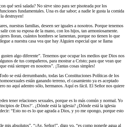
con qué será salada? No sirve sino para ser pisoteada por los
unciones fundamentales. Una es dar sabor; a nadie le gusta la comida
 la destruyen!
res, nuestras familias, deseen ser iguales a nosotros. Porque tenemos
salir con su esposa de la mano, con los hijos, tan armoniosamente.
jeres lloran, cuántos hombres se lamentan, porque no tienen lo que
 llegue a nuestra casa vea que hay Alguien especial que se llama
ue gusten algo diferente”. Tenemos que ocupar los medios que Dios nos
algunos de tus compañeros, para mostrar a Cristo; para que vean que
que está siempre en nosotros”. ¡Tantas cosas simples!
 Todo se está derrumbando, todas las Constituciones Políticas de los
 homosexuales están ganando terreno, el casamiento ya es aceptado
Pero no aquí adentro sólo, hermanos. Aquí es fácil. El Señor nos quiere
ueden tener relaciones sexuales, porque es lo más común y normal. Yo
incipios de Dios?’. ¿Dónde está la iglesia? ¿Dónde está la iglesia
 decir: “Esto no es lo que agrada a Dios, y yo me opongo, porque esto
 de mis absolutos”. “¡Ay, Señor!”, digo yo, “es como ponerle agua al