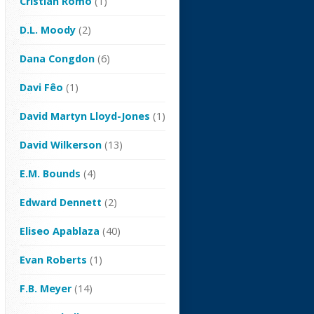
Cristian Romo
(1)
D.L. Moody
(2)
Dana Congdon
(6)
Davi Fêo
(1)
David Martyn Lloyd-Jones
(1)
David Wilkerson
(13)
E.M. Bounds
(4)
Edward Dennett
(2)
Eliseo Apablaza
(40)
Evan Roberts
(1)
F.B. Meyer
(14)