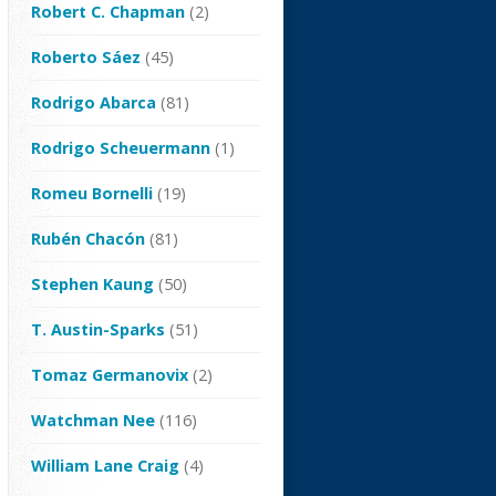
Robert C. Chapman
(2)
Roberto Sáez
(45)
Rodrigo Abarca
(81)
Rodrigo Scheuermann
(1)
Romeu Bornelli
(19)
Rubén Chacón
(81)
Stephen Kaung
(50)
T. Austin-Sparks
(51)
Tomaz Germanovix
(2)
Watchman Nee
(116)
William Lane Craig
(4)