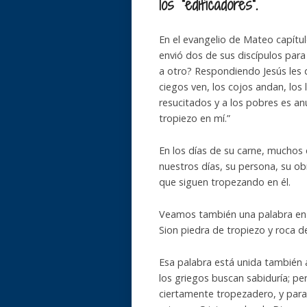
los “edificadores”.
En el evangelio de Mateo capítulo 
envió dos de sus discípulos para
a otro? Respondiendo Jesús les di
ciegos ven, los cojos andan, los
resucitados y a los pobres es an
tropiezo en mí.”
En los días de su carne, muchos 
nuestros días, su persona, su o
que siguen tropezando en él.
Veamos también una palabra en 
Sion piedra de tropiezo y roca de
Esa palabra está unida también a
los griegos buscan sabiduría; pe
ciertamente tropezadero, y para 