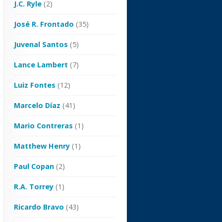
J.C. Ryle
(2)
José R. Frontado
(35)
Juvenal Santos
(5)
Lance Lambert
(7)
Luiz Fontes
(12)
Marcelo Díaz
(41)
Mario Contreras
(1)
Matthew Henry
(1)
Paul Copan
(2)
R.A. Torrey
(1)
Ricardo Bravo
(43)