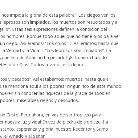
os impida la gloria de esta palabra. “Los ciegos ven los
s leprosos son limpiados, los muertos son resucitados y a
elio”. Estas seis expresiones definen la condición del
 los hombres. Porque todo aquel que no tiene ojos para ver
 un ciego. ¡Así éramos! “Los cojos …” Así éramos; hasta que
la Verdad y la Vida … “Los leprosos son limpiados”. La
y ¿qué hijo de Adán no ha pecado? ¡Esta tierra ha sido
el Hijo de Dios! Todos tuvimos esta lepra.
itos y pecados”. Así estábamos: muertos; hasta que el
o se menciona aquí a los pobres, ningún rico de este mundo
mueren sin conocer las riquezas de la gracia de Dios en
 pobres, miserables ciegos y desnudos.
n Cristo. Pero ahora, en vez de ser tropiezo para
er nuestra luz y vida! En vez de piedra de tropiezo, ha
ustento, esperanza y gloria, nuestro Redentor y Sumo
 ¡el Amado y el Señor!