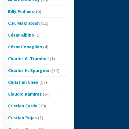
Billy Pinheiro
(6)
C.H. Makintosh
(25)
César Albino
(9)
Cézar Coneglian
(4)
Charles G. Trumbull
(1)
Charles H. Spurgeon
(32)
Christian Chen
(57)
Claudio Ramírez
(61)
Cristian Cerda
(10)
Cristian Rojas
(2)