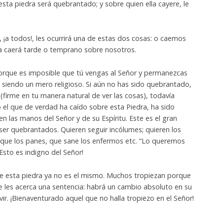
esta piedra será quebrantado; y sobre quien ella cayere, le
¡a todos!, les ocurrirá una de estas dos cosas: o caemos
la caerá tarde o temprano sobre nosotros.
orque es imposible que tú vengas al Señor y permanezcas
as siendo un mero religioso. Si aún no has sido quebrantado,
(firme en tu manera natural de ver las cosas), todavía
ro el que de verdad ha caído sobre esta Piedra, ha sido
n las manos del Señor y de su Espíritu. Este es el gran
ser quebrantados. Quieren seguir incólumes; quieren los
lique los panes, que sane los enfermos etc. “Lo queremos
Esto es indigno del Señor!
e esta piedra ya no es el mismo. Muchos tropiezan porque
 les acerca una sentencia: habrá un cambio absoluto en su
vir. ¡Bienaventurado aquel que no halla tropiezo en el Señor!