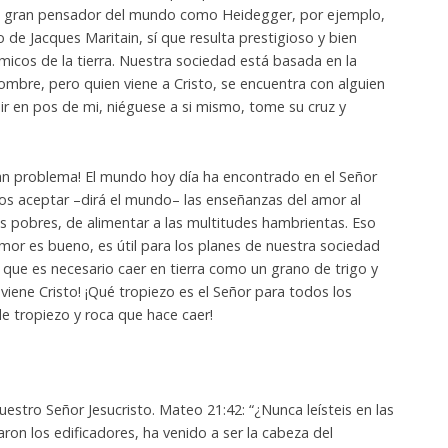
 un gran pensador del mundo como Heidegger, por ejemplo,
o de Jacques Maritain, sí que resulta prestigioso y bien
icos de la tierra. Nuestra sociedad está basada en la
hombre, pero quien viene a Cristo, se encuentra con alguien
enir en pos de mi, niéguese a si mismo, tome su cruz y
ran problema! El mundo hoy día ha encontrado en el Señor
s aceptar –dirá el mundo– las enseñanzas del amor al
s pobres, de alimentar a las multitudes hambrientas. Eso
 amor es bueno, es útil para los planes de nuestra sociedad
e que es necesario caer en tierra como un grano de trigo y
viene Cristo! ¡Qué tropiezo es el Señor para todos los
e tropiezo y roca que hace caer!
stro Señor Jesucristo. Mateo 21:42: “¿Nunca leísteis en las
ron los edificadores, ha venido a ser la cabeza del