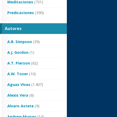
Meditaciones
(731)
Predicaciones
(390)
Autores
A.B. Simpson
(39)
A.J. Gordon
(1)
A.T. Pierson
(62)
A.W. Tozer
(10)
Aguas Vivas
(1.407)
Alexis Vera
(6)
Alvaro Astete
(9)
Andrew Murray
(14)