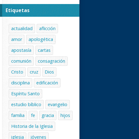
Etiquetas
actualidad
aflicción
amor
apologética
apostasía
cartas
comunión
consagración
Cristo
cruz
Dios
disciplina
edificación
Espíritu Santo
estudio bíblico
evangelio
familia
fe
gracia
hijos
Historia de la Iglesia
iglesia
jóvenes