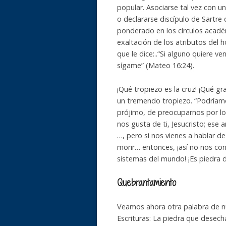
popular. Asociarse tal vez con
o declararse discípulo de Sartre 
ponderado en los círculos académ
exaltación de los atributos del 
que le dice:..“Si alguno quiere v
sígame” (Mateo 16:24).
¡Qué tropiezo es la cruz! ¡Qué g
un tremendo tropiezo. “Podríamo
prójimo, de preocuparnos por lo
nos gusta de ti, Jesucristo; ese
…, pero si nos vienes a hablar d
morir… entonces, ¡así no nos con
sistemas del mundo! ¡Es piedra d
Quebrantamiento
Veamos ahora otra palabra de nue
Escrituras: La piedra que desecha