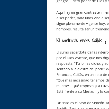
griegos, Cristo poder de Dios y 
Aquí hay un gran contraste: mien
a ser poder, para unos vino a ser
sigue plenamente vigente hoy, el 
hombres, resulta ser un tremen
El contraste entre Caifás y
El sumo sacerdote Caifás interro
por el Dios viviente, que nos diga
respuesta: “Tú lo has dicho; y 
sentado a la diestra del poder de
Entonces, Caifás, en un acto de 
“Qué más necesidad tenemos de 
muerte!”. ¡Qué tropiezo! ¡La Luz 
Está frente a su Mesías …y lo co
Distinto es el caso de Simeón. An
Espíritu Santo, se acerca a una 