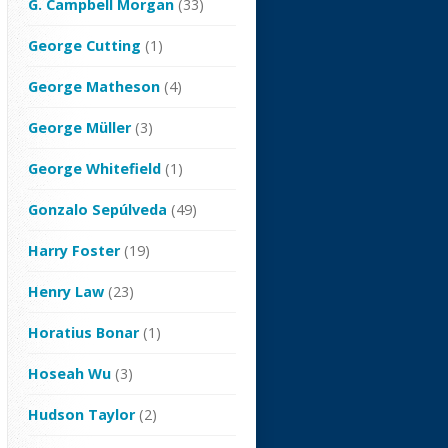
G. Campbell Morgan
(33)
George Cutting
(1)
George Matheson
(4)
George Müller
(3)
George Whitefield
(1)
Gonzalo Sepúlveda
(49)
Harry Foster
(19)
Henry Law
(23)
Horatius Bonar
(1)
Hoseah Wu
(3)
Hudson Taylor
(2)