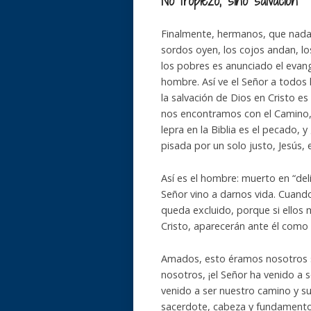
No tropiezo, sino salvación
Finalmente, hermanos, que nada n
sordos oyen, los cojos andan, lo
los pobres es anunciado el evang
hombre. Así ve el Señor a todos
la salvación de Dios en Cristo es
nos encontramos con el Camino, 
lepra en la Biblia es el pecado, 
pisada por un solo justo, Jesús, 
Así es el hombre: muerto en “del
Señor vino a darnos vida. Cuand
queda excluido, porque si ellos 
Cristo, aparecerán ante él como
Amados, esto éramos nosotros si
nosotros, ¡el Señor ha venido a s
venido a ser nuestro camino y s
sacerdote, cabeza y fundamento,