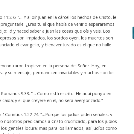
11:2-6: “… Y al oír Juan en la cárcel los hechos de Cristo, le
 preguntarle: ¿Eres tu el que había de venir o esperaremos
jo: Id y haced saber a Juan las cosas que oís y veis. Los
 leprosos son limpiados, los sordos oyen, los muertos son
unciado el evangelio, y bienaventurado es el que no halle
encontraron tropiezo en la persona del Señor. Hoy, en
bra y su mensaje, permanecen invariables y muchos son los
Romanos 9:33: “… Como está escrito: He aquí pongo en
 caída; y el que creyere en él, no será avergonzado.”
 1Corintios 1:22-24: “…Porque los judíos piden señales, y
ro nosotros predicamos a Cristo crucificado, para los judíos
los gentiles locura; mas para los llamados, así judíos como