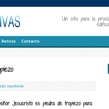
Un sitio para la procl
edifi
Retiros
Contacto
opiezo
zalo Sepúlveda
Señor Jesucristo es piedra de tropiezo para