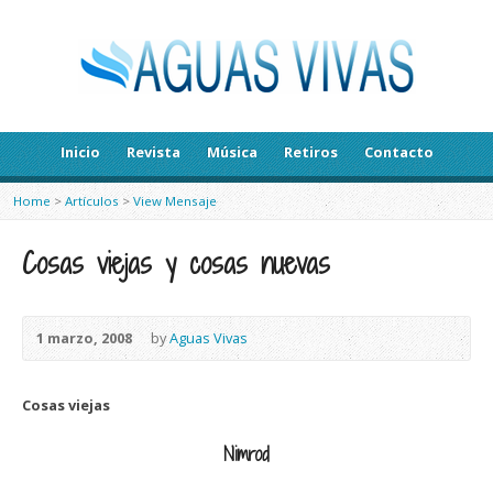
Inicio
Revista
Música
Retiros
Contacto
Home
>
Artículos
>
View Mensaje
Cosas viejas y cosas nuevas
1 marzo, 2008
by
Aguas Vivas
Cosas viejas
Nimrod