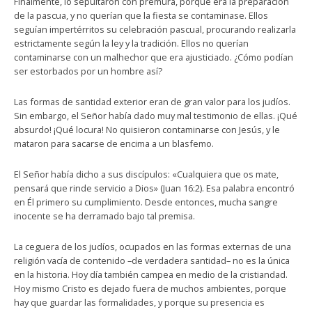
Finalmente, lo sepultaron con premura, porque era la preparación
de la pascua, y no querían que la fiesta se contaminase. Ellos
seguían impertérritos su celebración pascual, procurando realizarla
estrictamente según la ley y la tradición. Ellos no querían
contaminarse con un malhechor que era ajusticiado. ¿Cómo podían
ser estorbados por un hombre así?
Las formas de santidad exterior eran de gran valor para los judíos.
Sin embargo, el Señor había dado muy mal testimonio de ellas. ¡Qué
absurdo! ¡Qué locura! No quisieron contaminarse con Jesús, y le
mataron para sacarse de encima a un blasfemo.
El Señor había dicho a sus discípulos: «Cualquiera que os mate,
pensará que rinde servicio a Dios» (Juan 16:2). Esa palabra encontró
en Él primero su cumplimiento. Desde entonces, mucha sangre
inocente se ha derramado bajo tal premisa.
La ceguera de los judíos, ocupados en las formas externas de una
religión vacía de contenido –de verdadera santidad– no es la única
en la historia. Hoy día también campea en medio de la cristiandad.
Hoy mismo Cristo es dejado fuera de muchos ambientes, porque
hay que guardar las formalidades, y porque su presencia es