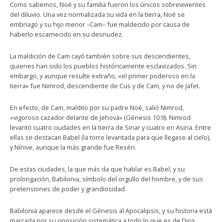
Como sabemos, Noé y su familia fueron los únicos sobrevivientes
del diluvio. Una vez normalizada su vida en la tierra, Noé se
embriagó y su hijo menor –Cam– fue maldecido por causa de
haberlo escarnecido en su desnudez.
La maldición de Cam cayó también sobre sus descendientes,
quienes han sido los pueblos históricamente esclavizados. Sin
embargo, y aunque resulte extraño, «el primer poderoso en la
tierra» fue Nimrod, descendiente de Cus y de Cam, y no de Jafet.
En efecto, de Cam, maldito por su padre Noé, salió Nimrod,
«vigoroso cazador delante de Jehová» (Génesis 10:9). Nimrod
levantó cuatro ciudades en la tierra de Sinar y cuatro en Asiria. Entre
ellas se destacan Babel (la torre levantada para que llegase al cielo),
y Nínive, aunque la más grande fue Resén.
De estas ciudades, la que más da que hablar es Babel, y su
prolongación, Babilonia, símbolo del orgullo del hombre, y de sus
pretensiones de poder y grandiosidad.
Babilonia aparece desde el Génesis al Apocalipsis, y su historia está
marcada por su oposición sistemática a todo lo que es de Dios.