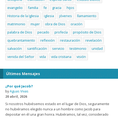
evangelio
familia
fe
gracia
hijos
Historia de la Iglesia
iglesia
jóvenes
llamamiento
matrimonio
mujer
obra de Dios
oración
palabra de Dios
pecado
profecía
propósito de Dios
quebrantamiento
reflexión
restauración
revelación
salvación
santificación
servicio
testimonio
unidad
venida del Señor
vida
vida cristiana
visión
Últimos Mensajes
¿Por qué Jacob?
by
Aguas Vivas
20 abril, 2026
Si nosotros hubiésemos estado en el lugar de Dios, seguramente
no hubiéramos elegido nunca a un hombre como Jacob para
depositar en él una gran honra. Hubiéramos, tal vez, considerado