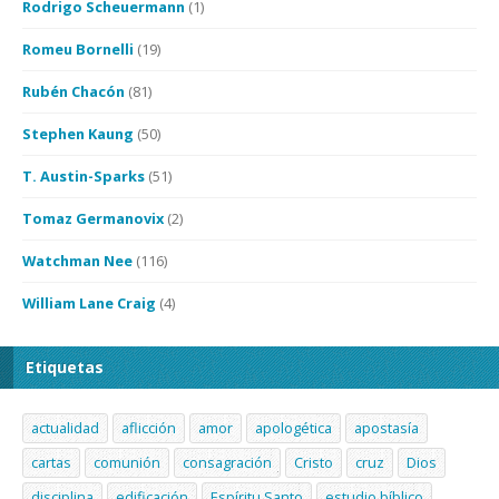
Rodrigo Scheuermann
(1)
Romeu Bornelli
(19)
Rubén Chacón
(81)
Stephen Kaung
(50)
T. Austin-Sparks
(51)
Tomaz Germanovix
(2)
Watchman Nee
(116)
William Lane Craig
(4)
Etiquetas
actualidad
aflicción
amor
apologética
apostasía
cartas
comunión
consagración
Cristo
cruz
Dios
disciplina
edificación
Espíritu Santo
estudio bíblico