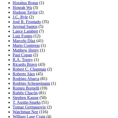
Horatius Bonar
(1)
Hoseah Wu
(3)
Hudson Taylor
(2)
J.C. Ryle
(2)
José R. Frontado
(35)
Juvenal Santos
(5)
Lance Lambert
(7)
Luiz Fontes
(12)
Marcelo Díaz
(41)
Mario Contreras
(1)
Matthew Henry
(1)
Paul Copan
(2)
R.A. Torrey
(1)
Ricardo Bravo
(43)
Robert C. Chapman
(2)
Roberto Sáez
(45)
Rodrigo Abarca
(81)
Rodrigo Scheuermann
(1)
Romeu Bornelli
(19)
Rubén Chacón
(81)
Stephen Kaung
(50)
T. Austin-Sparks
(51)
Tomaz Germanovix
(2)
Watchman Nee
(116)
William Lane Craig
(4)