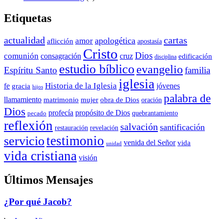
Etiquetas
actualidad
cartas
apologética
amor
aflicción
apostasía
Cristo
Dios
comunión
consagración
cruz
edificación
disciplina
estudio bíblico
evangelio
Espíritu Santo
familia
iglesia
Historia de la Iglesia
fe
jóvenes
gracia
hijos
palabra de
llamamiento
matrimonio
mujer
obra de Dios
oración
Dios
propósito de Dios
profecía
quebrantamiento
pecado
reflexión
salvación
santificación
restauración
revelación
testimonio
servicio
venida del Señor
vida
unidad
vida cristiana
visión
Últimos Mensajes
¿Por qué Jacob?