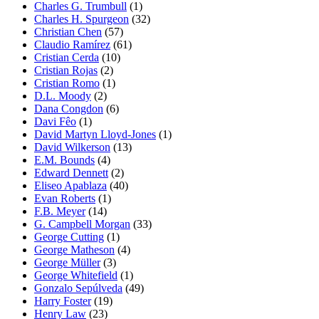
Charles G. Trumbull
(1)
Charles H. Spurgeon
(32)
Christian Chen
(57)
Claudio Ramírez
(61)
Cristian Cerda
(10)
Cristian Rojas
(2)
Cristian Romo
(1)
D.L. Moody
(2)
Dana Congdon
(6)
Davi Fêo
(1)
David Martyn Lloyd-Jones
(1)
David Wilkerson
(13)
E.M. Bounds
(4)
Edward Dennett
(2)
Eliseo Apablaza
(40)
Evan Roberts
(1)
F.B. Meyer
(14)
G. Campbell Morgan
(33)
George Cutting
(1)
George Matheson
(4)
George Müller
(3)
George Whitefield
(1)
Gonzalo Sepúlveda
(49)
Harry Foster
(19)
Henry Law
(23)