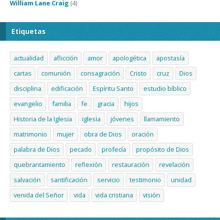
William Lane Craig
(4)
Etiquetas
actualidad
aflicción
amor
apologética
apostasía
cartas
comunión
consagración
Cristo
cruz
Dios
disciplina
edificación
Espíritu Santo
estudio bíblico
evangelio
familia
fe
gracia
hijos
Historia de la Iglesia
iglesia
jóvenes
llamamiento
matrimonio
mujer
obra de Dios
oración
palabra de Dios
pecado
profecía
propósito de Dios
quebrantamiento
reflexión
restauración
revelación
salvación
santificación
servicio
testimonio
unidad
venida del Señor
vida
vida cristiana
visión