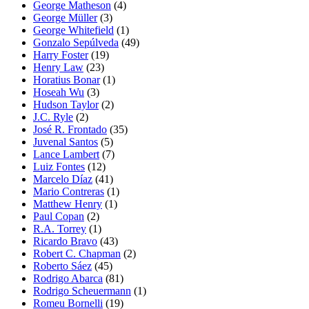
George Matheson
(4)
George Müller
(3)
George Whitefield
(1)
Gonzalo Sepúlveda
(49)
Harry Foster
(19)
Henry Law
(23)
Horatius Bonar
(1)
Hoseah Wu
(3)
Hudson Taylor
(2)
J.C. Ryle
(2)
José R. Frontado
(35)
Juvenal Santos
(5)
Lance Lambert
(7)
Luiz Fontes
(12)
Marcelo Díaz
(41)
Mario Contreras
(1)
Matthew Henry
(1)
Paul Copan
(2)
R.A. Torrey
(1)
Ricardo Bravo
(43)
Robert C. Chapman
(2)
Roberto Sáez
(45)
Rodrigo Abarca
(81)
Rodrigo Scheuermann
(1)
Romeu Bornelli
(19)