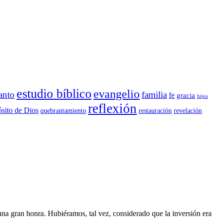
estudio bíblico
evangelio
anto
familia
fe
gracia
hijos
reflexión
sito de Dios
quebrantamiento
restauración
revelación
na gran honra. Hubiéramos, tal vez, considerado que la inversión era