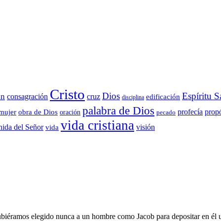
Cristo
Dios
Espíritu S
ón
consagración
cruz
edificación
disciplina
palabra de Dios
propó
profecía
mujer
obra de Dios
oración
pecado
vida cristiana
visión
nida del Señor
vida
ubiéramos elegido nunca a un hombre como Jacob para depositar en él u