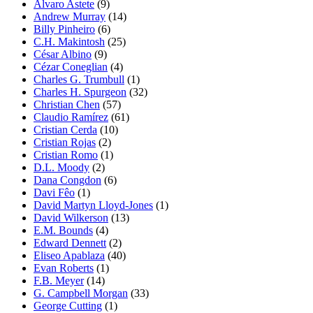
Alvaro Astete
(9)
Andrew Murray
(14)
Billy Pinheiro
(6)
C.H. Makintosh
(25)
César Albino
(9)
Cézar Coneglian
(4)
Charles G. Trumbull
(1)
Charles H. Spurgeon
(32)
Christian Chen
(57)
Claudio Ramírez
(61)
Cristian Cerda
(10)
Cristian Rojas
(2)
Cristian Romo
(1)
D.L. Moody
(2)
Dana Congdon
(6)
Davi Fêo
(1)
David Martyn Lloyd-Jones
(1)
David Wilkerson
(13)
E.M. Bounds
(4)
Edward Dennett
(2)
Eliseo Apablaza
(40)
Evan Roberts
(1)
F.B. Meyer
(14)
G. Campbell Morgan
(33)
George Cutting
(1)