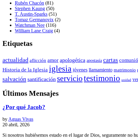
Rubén Chacón
(81)
Stephen Kaung
(50)
T. Austin-Sparks
(51)
Tomaz Germanovix
(2)
Watchman Nee
(116)
William Lane Craig
(4)
Etiquetas
actualidad
cartas
apologética
amor
comuni
aflicción
apostasía
iglesia
Historia de la Iglesia
jóvenes
llamamiento
matrimonio
testimonio
servicio
salvación
santificación
ve
unidad
Últimos Mensajes
¿Por qué Jacob?
by
Aguas Vivas
20 abril, 2026
Si nosotros hubiésemos estado en el lugar de Dios, seguramente no h