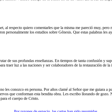
rnet, al respecto quiero comentarles que la misma me pareció muy, per
aron personalmente los estudios sobre Génesis. Que estas palabras les ay
rutar de sus profundas enseñanzas. En tiempos de tanta confusión y supe
ra traer luz a las naciones y ser colaboradores de la restauración de la i
 no les conozco en persona. Por años clamé al Señor que me guiara a p
siervos que conforman esta bendita obra. Les escribo llorando de gozo.
para el cuerpo de Cristo.
Por razones de espacio, las cartas han sido resumidas.