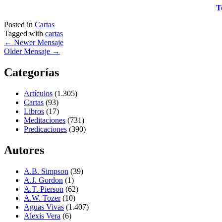
T
Posted in
Cartas
Tagged with
cartas
←
Newer Mensaje
Older Mensaje
→
Categorías
Artículos
(1.305)
Cartas
(93)
Libros
(17)
Meditaciones
(731)
Predicaciones
(390)
Autores
A.B. Simpson
(39)
A.J. Gordon
(1)
A.T. Pierson
(62)
A.W. Tozer
(10)
Aguas Vivas
(1.407)
Alexis Vera
(6)