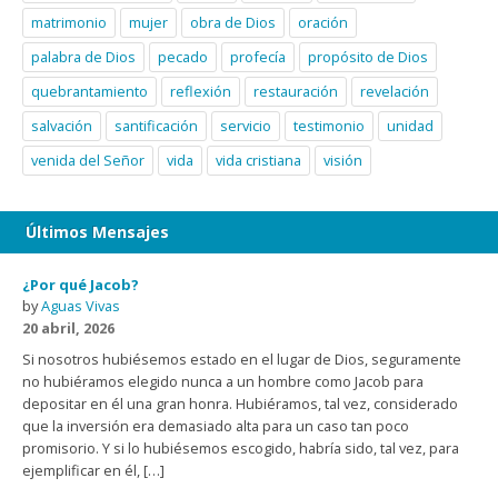
matrimonio
mujer
obra de Dios
oración
palabra de Dios
pecado
profecía
propósito de Dios
quebrantamiento
reflexión
restauración
revelación
salvación
santificación
servicio
testimonio
unidad
venida del Señor
vida
vida cristiana
visión
Últimos Mensajes
¿Por qué Jacob?
by
Aguas Vivas
20 abril, 2026
Si nosotros hubiésemos estado en el lugar de Dios, seguramente
no hubiéramos elegido nunca a un hombre como Jacob para
depositar en él una gran honra. Hubiéramos, tal vez, considerado
que la inversión era demasiado alta para un caso tan poco
promisorio. Y si lo hubiésemos escogido, habría sido, tal vez, para
ejemplificar en él, […]