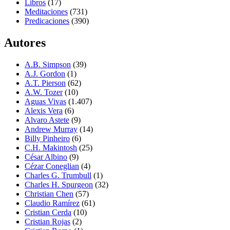
Libros
(17)
Meditaciones
(731)
Predicaciones
(390)
Autores
A.B. Simpson
(39)
A.J. Gordon
(1)
A.T. Pierson
(62)
A.W. Tozer
(10)
Aguas Vivas
(1.407)
Alexis Vera
(6)
Alvaro Astete
(9)
Andrew Murray
(14)
Billy Pinheiro
(6)
C.H. Makintosh
(25)
César Albino
(9)
Cézar Coneglian
(4)
Charles G. Trumbull
(1)
Charles H. Spurgeon
(32)
Christian Chen
(57)
Claudio Ramírez
(61)
Cristian Cerda
(10)
Cristian Rojas
(2)