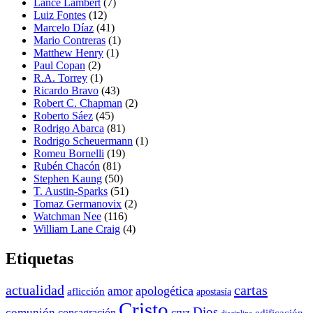
Lance Lambert
(7)
Luiz Fontes
(12)
Marcelo Díaz
(41)
Mario Contreras
(1)
Matthew Henry
(1)
Paul Copan
(2)
R.A. Torrey
(1)
Ricardo Bravo
(43)
Robert C. Chapman
(2)
Roberto Sáez
(45)
Rodrigo Abarca
(81)
Rodrigo Scheuermann
(1)
Romeu Bornelli
(19)
Rubén Chacón
(81)
Stephen Kaung
(50)
T. Austin-Sparks
(51)
Tomaz Germanovix
(2)
Watchman Nee
(116)
William Lane Craig
(4)
Etiquetas
actualidad
cartas
apologética
amor
aflicción
apostasía
Cristo
Dios
comunión
consagración
cruz
edificación