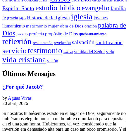
disciplina
estudio bíblico
evangelio
Espíritu Santo
familia
iglesia
Historia de la Iglesia
fe
jóvenes
gracia
hijos
palabra de
llamamiento
matrimonio
mujer
obra de Dios
oración
Dios
propósito de Dios
profecía
quebrantamiento
pecado
reflexión
salvación
santificación
restauración
revelación
testimonio
servicio
venida del Señor
vida
unidad
vida cristiana
visión
Últimos Mensajes
¿Por qué Jacob?
by
Aguas Vivas
20 abril, 2026
Si nosotros hubiésemos estado en el lugar de Dios, seguramente no
hubiéramos elegido nunca a un hombre como Jacob para depositar
en él una gran honra. Hubiéramos, tal vez, considerado que la
inversión era demasiado alta para un caso tan poco promisorio. Y si