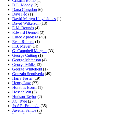
Cristian Romo
(1)
D.L. Moody
(2)
Dana Congdon
(6)
Davi Fêo
(1)
David Martyn Lloyd-Jones
(1)
David Wilkerson
(13)
E.M. Bounds
(4)
Edward Dennett
(2)
Eliseo Apablaza
(40)
Evan Roberts
(1)
F.B. Meyer
(14)
G. Campbell Morgan
(33)
George Cutting
(1)
George Matheson
(4)
George Müller
(3)
George Whitefield
(1)
Gonzalo Sepúlveda
(49)
Harry Foster
(19)
Henry Law
(23)
Horatius Bonar
(1)
Hoseah Wu
(3)
Hudson Taylor
(2)
J.C. Ryle
(2)
José R. Frontado
(35)
Juvenal Santos
(5)