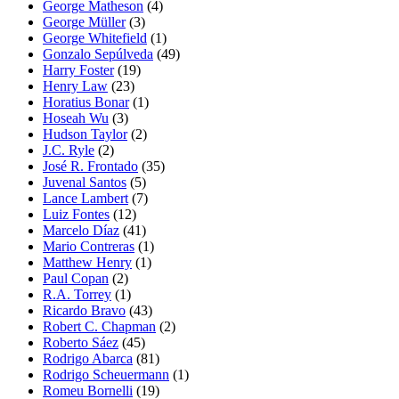
George Matheson
(4)
George Müller
(3)
George Whitefield
(1)
Gonzalo Sepúlveda
(49)
Harry Foster
(19)
Henry Law
(23)
Horatius Bonar
(1)
Hoseah Wu
(3)
Hudson Taylor
(2)
J.C. Ryle
(2)
José R. Frontado
(35)
Juvenal Santos
(5)
Lance Lambert
(7)
Luiz Fontes
(12)
Marcelo Díaz
(41)
Mario Contreras
(1)
Matthew Henry
(1)
Paul Copan
(2)
R.A. Torrey
(1)
Ricardo Bravo
(43)
Robert C. Chapman
(2)
Roberto Sáez
(45)
Rodrigo Abarca
(81)
Rodrigo Scheuermann
(1)
Romeu Bornelli
(19)