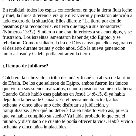
En realidad, todos los espías concordaron en que la tierra fluía leche
y miel; la única diferencia era que diez vieron y prestaron atención al
lado oscuro de la situación. Ellos dijeron: “La tierra por donde
pasamos para reconocerla, es tierra que traga a sus moradores”
(Números 13:32). Sintieron que eran inferiores a sus enemigos, y se
frustraron. Los israelitas lamentaron haber dejado Egipto, y se
rebelaron. Como resultado, la ira de Dios causó que ellos vagaran en
el desierto durante treinta y ocho años. Sólo la nueva generación,
junto a Josué y Caleb, podía entrar en la tierra.
¿Tiempo de jubilarse?
Caleb era la cabeza de la tribu de Judá y Josué la cabeza de la tribu
de Efraín. De los que salieron de Egipto, ambos fueron los únicos
que vieron sus sueños realizados, cuando pusieron su pie en la tierra.
Cuando Caleb habló esas palabras en Josué 14:6-15, él ya había
llegado a la tierra de Canaán. En el pensamiento actual, a los
ochenta y cinco años uno debe disfrutar su jubilación, y
tranquilizarse. ¿Por qué no debería Caleb haberlo visto así, puesto
que ya había cumplido su sueño? Ya había probado lo que era el
mundo, y disfrutado de cuanto le podía ofrecer la vida. Había vivido
ochenta y cinco años implacables.