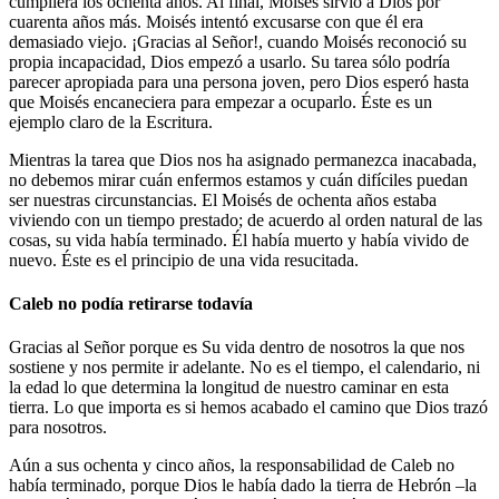
cumpliera los ochenta años. Al final, Moisés sirvió a Dios por
cuarenta años más. Moisés intentó excusarse con que él era
demasiado viejo. ¡Gracias al Señor!, cuando Moisés reconoció su
propia incapacidad, Dios empezó a usarlo. Su tarea sólo podría
parecer apropiada para una persona joven, pero Dios esperó hasta
que Moisés encaneciera para empezar a ocuparlo. Éste es un
ejemplo claro de la Escritura.
Mientras la tarea que Dios nos ha asignado permanezca inacabada,
no debemos mirar cuán enfermos estamos y cuán difíciles puedan
ser nuestras circunstancias. El Moisés de ochenta años estaba
viviendo con un tiempo prestado; de acuerdo al orden natural de las
cosas, su vida había terminado. Él había muerto y había vivido de
nuevo. Éste es el principio de una vida resucitada.
Caleb no podía retirarse todavía
Gracias al Señor porque es Su vida dentro de nosotros la que nos
sostiene y nos permite ir adelante. No es el tiempo, el calendario, ni
la edad lo que determina la longitud de nuestro caminar en esta
tierra. Lo que importa es si hemos acabado el camino que Dios trazó
para nosotros.
Aún a sus ochenta y cinco años, la responsabilidad de Caleb no
había terminado, porque Dios le había dado la tierra de Hebrón –la