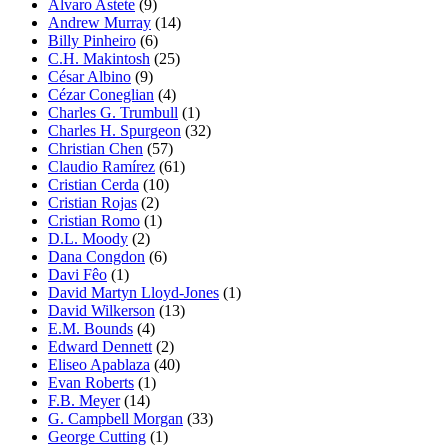
Alvaro Astete
(9)
Andrew Murray
(14)
Billy Pinheiro
(6)
C.H. Makintosh
(25)
César Albino
(9)
Cézar Coneglian
(4)
Charles G. Trumbull
(1)
Charles H. Spurgeon
(32)
Christian Chen
(57)
Claudio Ramírez
(61)
Cristian Cerda
(10)
Cristian Rojas
(2)
Cristian Romo
(1)
D.L. Moody
(2)
Dana Congdon
(6)
Davi Fêo
(1)
David Martyn Lloyd-Jones
(1)
David Wilkerson
(13)
E.M. Bounds
(4)
Edward Dennett
(2)
Eliseo Apablaza
(40)
Evan Roberts
(1)
F.B. Meyer
(14)
G. Campbell Morgan
(33)
George Cutting
(1)