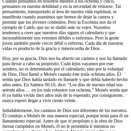
Cuando pensamos en nosotros mismos a los ochenta y cinco,
pensamos en nuestra debilidad y en la necesidad de retirarse. Tal
pensamiento, transportado al área de nuestra vida espiritual, se
manifiesta cuando asumimos que hemos de dejar la carrera y
permitir que los jóvenes continúen. Pero la Escritura nos da el
ejemplo de Caleb, que no se rindió ante su vejez. Nosotros
tendemos a creer que nuestros días siguen el calendario y que
inexorablemente nos veremos débiles o enfermos. Pero la gente
joven también puede crecer débil o enferma. Cada día de nuestras
vidas es producto de la gracia y misericordia de Dios.
Hoy, por su gracia, Dios nos ha abierto un camino y nos ha llamado
para llevar a cabo su propósito. Cuán lejos vayamos por este
sendero, no es determinado por el calendario, sino por la voluntad
de Dios. Dios llamó a Moisés cuando éste tenía ochenta años. Él
sentía que Dios había tardado en llamarle y que debía haberlo hecho
años antes. En Salmos 90:10, dice: “Los días de nuestra edad son
setenta años … en los más robustos son ochenta.” Moisés sentía que
él ya había vivido diez años más de lo esperado; por consiguiente,
nunca esperó llegar a vivir ciento veinte.
Indudablemente, los caminos de Dios son diferentes de los nuestros.
Él condujo a Moisés de una manera especial, porque tenía para él un
llamamiento especial. Antes de que el propósito y la obra de Dios
fueran cumplidos en Moisés, él no le permitiría ir mientras no