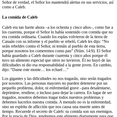
Señor de verdad, el Señor los mantendrá alertas en sus servicios, así
como a Caleb.
La comida de Caleb
Caleb era tan fuerte ahora –a los ochenta y cinco años–, como fue a
los cuarenta, porque el Señor lo había sostenido con comida que no
era comida ordinaria. Cuando los espías volvieron de la tierra de
Canaán con su informe y el pueblo se rebeló, Caleb les dijo: “No
seáis rebeldes contra el Señor, ni temáis al pueblo de esta tierra,
porque nosotros los comeremos como pan” (Núm. 14:9). El Señor
había guardado a Caleb durante cuarenta y cinco años porque él
tuvo un alimento especial que otros no tuvieron. Él no huyó de las
dificultades ni dio esa responsabilidad a la gente joven. En cambio,
dijo: “Dame este monte… los echaré…”
Los gigantes y las dificultades no nos tragarán, sino serán tragados
por nosotros. Las personas mayores no pueden detenerse por un
pequeño problema, dolor, ni enfermedad grave –para desalentarse,
deprimirse, rendirse, o incluso para dejar la carrera. En lugar de ser
tragados, nosotros debemos tragar todos nuestros problemas y
debemos hacerlos nuestra comida. A menudo no es la enfermedad,
sino un espíritu de aflicción que nos causa una muerte antes de
tiempo. Recuerde el secreto de Caleb: su comida son sus enemigos.
Por la gracia de Dios, tendremos este alimento diariamente para que