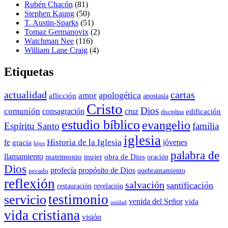
Rubén Chacón
(81)
Stephen Kaung
(50)
T. Austin-Sparks
(51)
Tomaz Germanovix
(2)
Watchman Nee
(116)
William Lane Craig
(4)
Etiquetas
actualidad
cartas
apologética
amor
aflicción
apostasía
Cristo
Dios
comunión
consagración
cruz
edificación
disciplina
estudio bíblico
evangelio
Espíritu Santo
familia
iglesia
Historia de la Iglesia
fe
jóvenes
gracia
hijos
palabra de
llamamiento
matrimonio
mujer
obra de Dios
oración
Dios
propósito de Dios
profecía
quebrantamiento
pecado
reflexión
salvación
santificación
restauración
revelación
testimonio
servicio
venida del Señor
vida
unidad
vida cristiana
visión