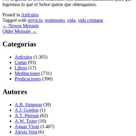
logremos lo que el Señor quiere que obtengamos.
Posted in
Artículos
Tagged with
servicio
,
testimonio
,
vida
,
vida cristiana
←
Newer Mensaje
Older Mensaje
→
Categorías
Artículos
(1.305)
Cartas
(93)
Libros
(17)
Meditaciones
(731)
Predicaciones
(390)
Autores
A.B. Simpson
(39)
A.J. Gordon
(1)
A.T. Pierson
(62)
A.W. Tozer
(10)
Aguas Vivas
(1.407)
Alexis Vera
(6)