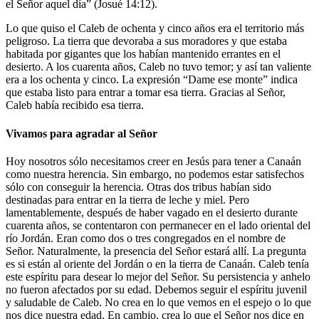
el Señor aquel día” (Josué 14:12).
Lo que quiso el Caleb de ochenta y cinco años era el territorio más
peligroso. La tierra que devoraba a sus moradores y que estaba
habitada por gigantes que los habían mantenido errantes en el
desierto. A los cuarenta años, Caleb no tuvo temor; y así tan valiente
era a los ochenta y cinco. La expresión “Dame ese monte” indica
que estaba listo para entrar a tomar esa tierra. Gracias al Señor,
Caleb había recibido esa tierra.
Vivamos para agradar al Señor
Hoy nosotros sólo necesitamos creer en Jesús para tener a Canaán
como nuestra herencia. Sin embargo, no podemos estar satisfechos
sólo con conseguir la herencia. Otras dos tribus habían sido
destinadas para entrar en la tierra de leche y miel. Pero
lamentablemente, después de haber vagado en el desierto durante
cuarenta años, se contentaron con permanecer en el lado oriental del
río Jordán. Eran como dos o tres congregados en el nombre de
Señor. Naturalmente, la presencia del Señor estará allí. La pregunta
es si están al oriente del Jordán o en la tierra de Canaán. Caleb tenía
este espíritu para desear lo mejor del Señor. Su persistencia y anhelo
no fueron afectados por su edad. Debemos seguir el espíritu juvenil
y saludable de Caleb. No crea en lo que vemos en el espejo o lo que
nos dice nuestra edad. En cambio, crea lo que el Señor nos dice en