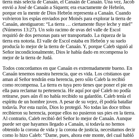
tierra más selecta de Canaán, el Canaán de Canaán. Una vez, Jacob
envió a José de Canaán a Siquem; era exactamente de Hebrón,
porque en la mente de Dios Hebrón representa a Canaán. Cuando
volvieron los espías enviados por Moisés para explorar la tierra de
Canaán, atestiguaron: “La tierra … ciertamente fluye leche y miel”
(Números 13:27). Un solo racimo de uvas del valle de Escol
requirió de dos personas para ser transportado. La riqueza de la
tierra era notoria. El valle de Escol estaba en Hebrón y su suelo
producía lo mejor de la tierra de Canaán. Y, porque Caleb siguió al
Señor incondicionalmente, Dios le había dado en recompensa lo
mejor de la tierra de Judá.
Todos concordamos en que Canaán es extremadamente bueno. En
Canaán tenemos nuestra herencia, que es vida. Los cristianos que
aman al Señor tendrán esta herencia, pero sólo Caleb la recibió
como recompensa. La tierra es tuya pero tienes que poner el pie en
ella para reclamar tu pertenencia. He aquí por qué Caleb no podía
retirarse, pues aún él no había recibido su galardón. Caleb tenía el
espíritu de un hombre joven. A pesar de su vejez, él podría batallar
todavía. Por esta razón, Dios lo protegió. No todas las doce tribus
recibieron su herencia, porque ellos no pusieron sus pies en la tierra.
Al contrario, Caleb recibió del Señor lo mejor de Canaán. Aunque
puede ser que hayamos llegado a Canaán, si todavía no hemos
obtenido la corona de vida y la corona de justicia, necesitamos decir
como lo hizo Caleb: “Dame, pues, ahora este monte, del cual habló