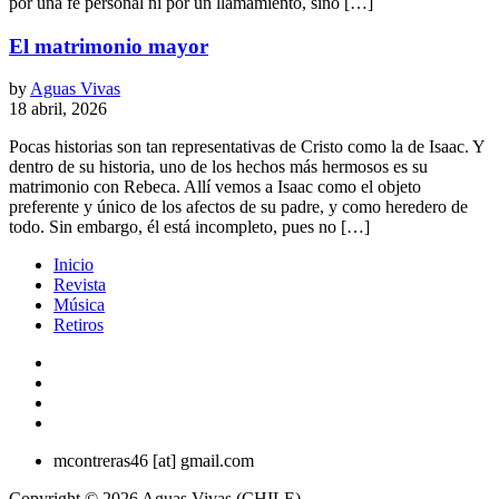
por una fe personal ni por un llamamiento, sino […]
El matrimonio mayor
by
Aguas Vivas
18 abril, 2026
Pocas historias son tan representativas de Cristo como la de Isaac. Y
dentro de su historia, uno de los hechos más hermosos es su
matrimonio con Rebeca. Allí vemos a Isaac como el objeto
preferente y único de los afectos de su padre, y como heredero de
todo. Sin embargo, él está incompleto, pues no […]
Inicio
Revista
Música
Retiros
mcontreras46 [at] gmail.com
Copyright © 2026 Aguas Vivas (CHILE).