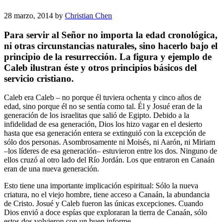
28 marzo, 2014
by
Christian Chen
Para servir al Señor no importa la edad cronológica,
ni otras circunstancias naturales, sino hacerlo bajo el
principio de la resurrección. La figura y ejemplo de
Caleb ilustran éste y otros principios básicos del
servicio cristiano.
Caleb era Caleb – no porque él tuviera ochenta y cinco años de
edad, sino porque él no se sentía como tal. Él y Josué eran de la
generación de los israelitas que salió de Egipto. Debido a la
infidelidad de esa generación, Dios los hizo vagar en el desierto
hasta que esa generación entera se extinguió con la excepción de
sólo dos personas. Asombrosamente ni Moisés, ni Aarón, ni Miriam
–los líderes de esa generación– estuvieron entre los dos. Ninguno de
ellos cruzó al otro lado del Río Jordán. Los que entraron en Canaán
eran de una nueva generación.
Esto tiene una importante implicación espiritual: Sólo la nueva
criatura, no el viejo hombre, tiene acceso a Canaán, la abundancia
de Cristo. Josué y Caleb fueron las únicas excepciones. Cuando
Dios envió a doce espías que exploraran la tierra de Canaán, sólo
estos dos volvieron con un buen informe.