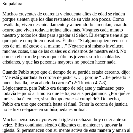
Su palabra.
Muchos creyentes de cuarenta y cincuenta años de edad se rinden
porque sienten que los días restantes de su vida son pocos. Como
resultado, viven descuidadamente y a menudo lo lamentan, cuando
ocurre que viven todavía treinta años más. Vivamos cada minuto
nuestro y todos los días para agradar al Señor. Él siempre tiene algo
que quiere cumplir en nosotros. Él dice: “Si alguno quiere venir en
pos de mí, niéguese a sí mismo…” Negarse a sí mismo involucra
muchas cosas, una de las cuales es olvidarnos de nuestra edad. No
cometa el error de pensar que sólo los jóvenes son los soldados
cristianos, y que las personas mayores no pueden hacer nada.
Cuando Pablo supo que el tiempo de su partida estaba cercano, dijo:
“Me está guardada la corona de justicia…”, porque “…he peleado la
buena batalla, he acabado la carrera” (2ª Timoteo 4:7-8).
Lógicamente, para Pablo era tiempo de relajarse y calmarse; pero
todavía le pidió a Timoteo que le trajera sus pergaminos. ¿Por qué se
molestaba él en leer, si su tiempo era casi cumplido? De hecho,
Pablo era uno que correría hasta el final. Tener la corona de justicia
no le hizo relajarse en su búsqueda espiritual.
Muchas personas mayores en la iglesia rechazan hoy ceder ante su
vejez. Ellos continúan siendo diligentes en mantener y apoyar la
iglesia. Si permanecen con su mente activa de esta manera y aman al