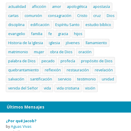
actualidad
aflicción
amor
apologética
apostasía
cartas
comunión
consagración
Cristo
cruz
Dios
disciplina
edificación
Espíritu Santo
estudio bíblico
evangelio
familia
fe
gracia
hijos
Historia de la Iglesia
iglesia
jóvenes
llamamiento
matrimonio
mujer
obra de Dios
oración
palabra de Dios
pecado
profecía
propósito de Dios
quebrantamiento
reflexión
restauración
revelación
salvación
santificación
servicio
testimonio
unidad
venida del Señor
vida
vida cristiana
visión
Últimos Mensajes
¿Por qué Jacob?
by
Aguas Vivas