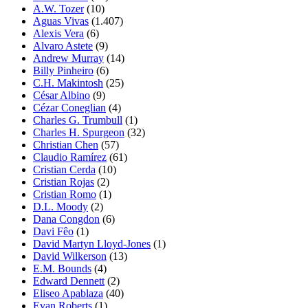
A.W. Tozer
(10)
Aguas Vivas
(1.407)
Alexis Vera
(6)
Alvaro Astete
(9)
Andrew Murray
(14)
Billy Pinheiro
(6)
C.H. Makintosh
(25)
César Albino
(9)
Cézar Coneglian
(4)
Charles G. Trumbull
(1)
Charles H. Spurgeon
(32)
Christian Chen
(57)
Claudio Ramírez
(61)
Cristian Cerda
(10)
Cristian Rojas
(2)
Cristian Romo
(1)
D.L. Moody
(2)
Dana Congdon
(6)
Davi Fêo
(1)
David Martyn Lloyd-Jones
(1)
David Wilkerson
(13)
E.M. Bounds
(4)
Edward Dennett
(2)
Eliseo Apablaza
(40)
Evan Roberts
(1)