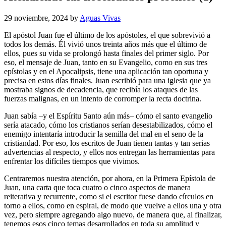
29 noviembre, 2024
by
Aguas Vivas
El apóstol Juan fue el último de los apóstoles, el que sobrevivió a
todos los demás. Él vivió unos treinta años más que el último de
ellos, pues su vida se prolongó hasta finales del primer siglo. Por
eso, el mensaje de Juan, tanto en su Evangelio, como en sus tres
epístolas y en el Apocalipsis, tiene una aplicación tan oportuna y
precisa en estos días finales. Juan escribió para una iglesia que ya
mostraba signos de decadencia, que recibía los ataques de las
fuerzas malignas, en un intento de corromper la recta doctrina.
Juan sabía –y el Espíritu Santo aún más– cómo el santo evangelio
sería atacado, cómo los cristianos serían desestabilizados, cómo el
enemigo intentaría introducir la semilla del mal en el seno de la
cristiandad. Por eso, los escritos de Juan tienen tantas y tan serias
advertencias al respecto, y ellos nos entregan las herramientas para
enfrentar los difíciles tiempos que vivimos.
Centraremos nuestra atención, por ahora, en la Primera Epístola de
Juan, una carta que toca cuatro o cinco aspectos de manera
reiterativa y recurrente, como si el escritor fuese dando círculos en
torno a ellos, como en espiral, de modo que vuelve a ellos una y otra
vez, pero siempre agregando algo nuevo, de manera que, al finalizar,
tenemos esos cinco temas desarrollados en toda su amplitud y