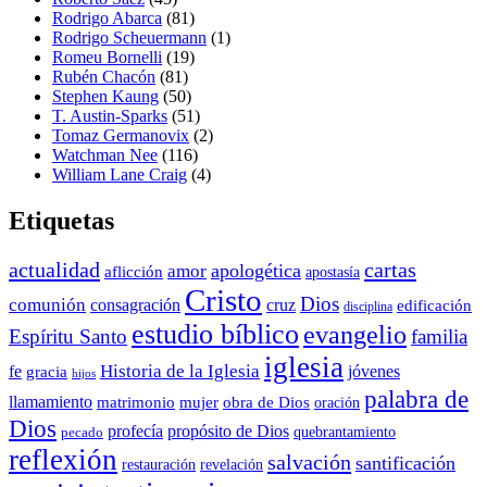
Rodrigo Abarca
(81)
Rodrigo Scheuermann
(1)
Romeu Bornelli
(19)
Rubén Chacón
(81)
Stephen Kaung
(50)
T. Austin-Sparks
(51)
Tomaz Germanovix
(2)
Watchman Nee
(116)
William Lane Craig
(4)
Etiquetas
actualidad
cartas
apologética
amor
aflicción
apostasía
Cristo
Dios
comunión
consagración
cruz
edificación
disciplina
estudio bíblico
evangelio
Espíritu Santo
familia
iglesia
Historia de la Iglesia
fe
jóvenes
gracia
hijos
palabra de
llamamiento
matrimonio
mujer
obra de Dios
oración
Dios
propósito de Dios
profecía
quebrantamiento
pecado
reflexión
salvación
santificación
restauración
revelación