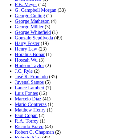
F.B. Meyer
(14)
G. Campbell Morgan
(33)
George Cutting
(1)
George Matheson
(4)
George Müller
(3)
George Whitefield
(1)
Gonzalo Sepúlveda
(49)
Harry Foster
(19)
Henry Law
(23)
Horatius Bonar
(1)
Hoseah Wu
(3)
Hudson Taylor
(2)
J.C. Ryle
(2)
José R. Frontado
(35)
Juvenal Santos
(5)
Lance Lambert
(7)
Luiz Fontes
(12)
Marcelo Díaz
(41)
Mario Contreras
(1)
Matthew Henry
(1)
Paul Copan
(2)
R.A. Torrey
(1)
Ricardo Bravo
(43)
Robert C. Chapman
(2)
Roberto Sáez
(45)