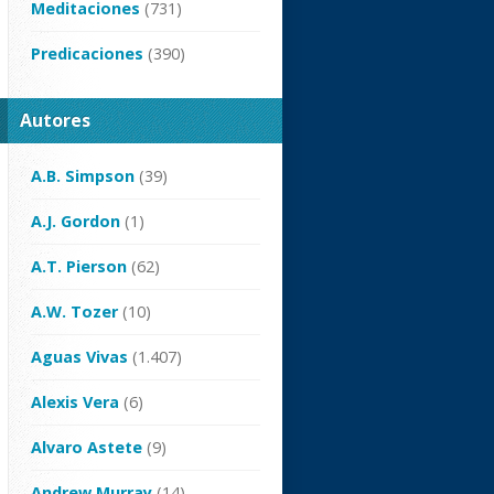
Meditaciones
(731)
Predicaciones
(390)
Autores
A.B. Simpson
(39)
A.J. Gordon
(1)
A.T. Pierson
(62)
A.W. Tozer
(10)
Aguas Vivas
(1.407)
Alexis Vera
(6)
Alvaro Astete
(9)
Andrew Murray
(14)