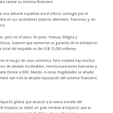
ra sanear su sistema financiero.
e una debacle española era el efecto contagio por el
ría en sus acreedores (bancos alemanes, franceses y, en
os).
 pero no el único. En junio, Francia, Bélgica y
exia, tuvieron que aumentar su garantía de la entidad en
a total del respaldo es de US$ 72.000 millones.
on el riesgo de crisis sistémica. Pero todavía hay muchos
nos de deudas incobrables, reestructuraciones bancarias y
Marie Dirone a BBC Mundo. A estas fragilidades se añadió
inó aún más la alicaída reputación del sistema financiero.
impacto global que alcanzó a la nueva estrella del
 El tropiezo se debió en gran medida al impacto que la