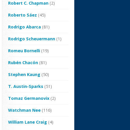
Robert C. Chapman
(2)
Roberto Sáez
(45)
Rodrigo Abarca
(81)
Rodrigo Scheuermann
(1)
Romeu Bornelli
(19)
Rubén Chacón
(81)
Stephen Kaung
(50)
T. Austin-Sparks
(51)
Tomaz Germanovix
(2)
Watchman Nee
(116)
William Lane Craig
(4)