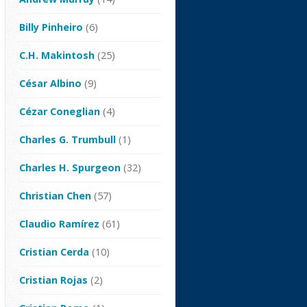
Billy Pinheiro
(6)
C.H. Makintosh
(25)
César Albino
(9)
Cézar Coneglian
(4)
Charles G. Trumbull
(1)
Charles H. Spurgeon
(32)
Christian Chen
(57)
Claudio Ramírez
(61)
Cristian Cerda
(10)
Cristian Rojas
(2)