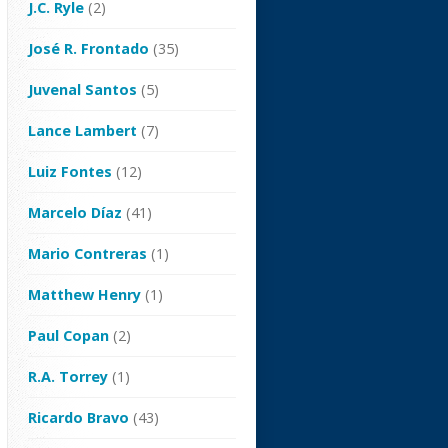
J.C. Ryle
(2)
José R. Frontado
(35)
Juvenal Santos
(5)
Lance Lambert
(7)
Luiz Fontes
(12)
Marcelo Díaz
(41)
Mario Contreras
(1)
Matthew Henry
(1)
Paul Copan
(2)
R.A. Torrey
(1)
Ricardo Bravo
(43)