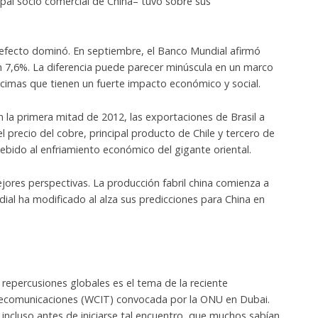
cipal socio comercial de China– tuvo sobre sus
 efecto dominó. En septiembre, el Banco Mundial afirmó
un 7,6%. La diferencia puede parecer minúscula en un marco
écimas que tienen un fuerte impacto económico y social.
n la primera mitad de 2012, las exportaciones de Brasil a
el precio del cobre, principal producto de Chile y tercero de
debido al enfriamiento económico del gigante oriental.
jores perspectivas. La producción fabril china comienza a
ial ha modificado al alza sus predicciones para China en
 repercusiones globales es el tema de la reciente
elecomunicaciones (WCIT) convocada por la ONU en Dubai.
e incluso antes de iniciarse tal encuentro, que muchos sabían