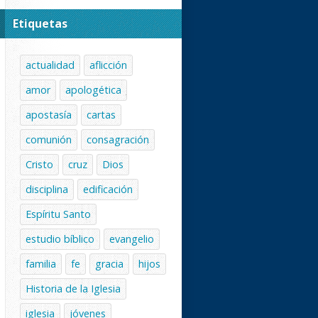
Etiquetas
actualidad
aflicción
amor
apologética
apostasía
cartas
comunión
consagración
Cristo
cruz
Dios
disciplina
edificación
Espíritu Santo
estudio bíblico
evangelio
familia
fe
gracia
hijos
Historia de la Iglesia
iglesia
jóvenes