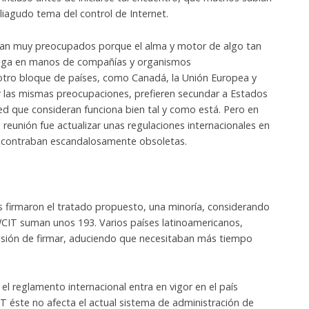
eliagudo tema del control de Internet.
aban muy preocupados porque el alma y motor de algo tan
siga en manos de compañías y organismos
otro bloque de países, como Canadá, la Unión Europea y
r las mismas preocupaciones, prefieren secundar a Estados
ed que consideran funciona bien tal y como está. Pero en
la reunión fue actualizar unas regulaciones internacionales en
ncontraban escandalosamente obsoletas.
s firmaron el tratado propuesto, una minoría, considerando
CIT suman unos 193. Varios países latinoamericanos,
ecisión de firmar, aduciendo que necesitaban más tiempo
el reglamento internacional entra en vigor en el país
IT éste no afecta el actual sistema de administración de