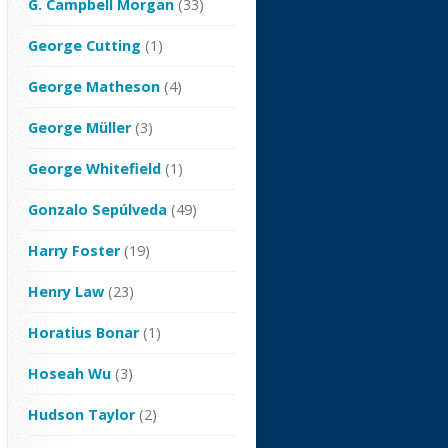
G. Campbell Morgan
(33)
George Cutting
(1)
George Matheson
(4)
George Müller
(3)
George Whitefield
(1)
Gonzalo Sepúlveda
(49)
Harry Foster
(19)
Henry Law
(23)
Horatius Bonar
(1)
Hoseah Wu
(3)
Hudson Taylor
(2)