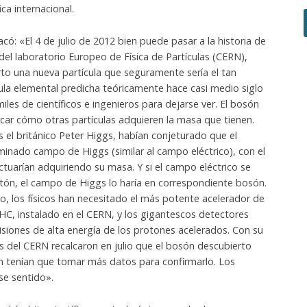
ca internacional.
acó: «El 4 de julio de 2012 bien puede pasar a la historia de
os del laboratorio Europeo de Física de Partículas (CERN),
to una nueva partícula que seguramente sería el tan
la elemental predicha teóricamente hace casi medio siglo
iles de científicos e ingenieros para dejarse ver. El bosón
licar cómo otras partículas adquieren la masa que tienen.
los el británico Peter Higgs, habían conjeturado que el
minado campo de Higgs (similar al campo eléctrico), con el
ctuarían adquiriendo su masa. Y si el campo eléctrico se
fotón, el campo de Higgs lo haría en correspondiente bosón.
lo, los físicos han necesitado el más potente acelerador de
LHC, instalado en el CERN, y los gigantescos detectores
lisiones de alta energía de los protones acelerados. Con su
cos del CERN recalcaron en julio que el bosón descubierto
ún tenían que tomar más datos para confirmarlo. Los
se sentido».