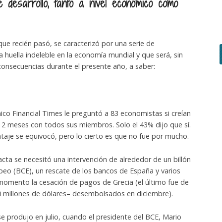
 desarrollo, tanto a nivel económico como
ue recién pasó, se caracterizó por una serie de
huella indeleble en la economía mundial y que será, sin
onsecuencias durante el presente año, a saber:
nico Financial Times le preguntó a 83 economistas si creían
 12 meses con todos sus miembros. Solo el 43% dijo que sí.
ntaje se equivocó, pero lo cierto es que no fue por mucho.
cta se necesitó una intervención de alrededor de un billón
peo (BCE), un rescate de los bancos de España y varios
momento la cesación de pagos de Grecia (el último fue de
0 millones de dólares– desembolsados en diciembre).
s se produjo en julio, cuando el presidente del BCE, Mario