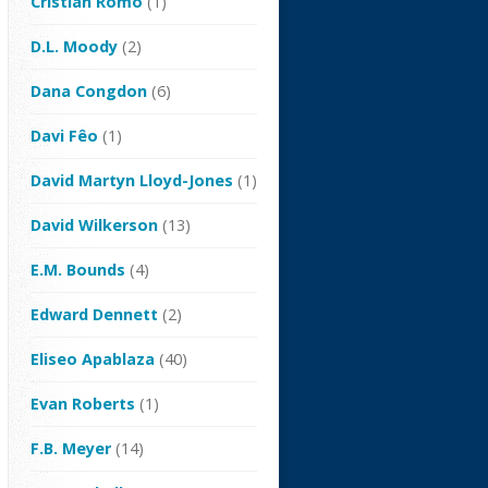
Cristian Romo
(1)
D.L. Moody
(2)
Dana Congdon
(6)
Davi Fêo
(1)
David Martyn Lloyd-Jones
(1)
David Wilkerson
(13)
E.M. Bounds
(4)
Edward Dennett
(2)
Eliseo Apablaza
(40)
Evan Roberts
(1)
F.B. Meyer
(14)