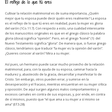
El reflejo de lo que tú eres
Cultivar la relación matrimonial es de suma importancia, ¿Quién
mejor que tu esposa puede decir quién eres realmente? La esposa
es el reflejo de lo que tú eres en realidad, pues la mujer es gloria
del varón (1Co.11:7). Con respecto a esto, una cualidad interesante
de los manuscritos originales es que en el griego clásico la palabra
gloria (doxa) significa “opinión”. Pero, en el griego “koiné” (1) del
Nuevo Testamento significa “gloria”. De manera que, si fuese griego
clásico, tendríamos que traducir “la mujer es la opinión del varón”.
¿Quieres conocer al varón? Mira a su mujer.
Así pues, un hermano puede sacar mucho provecho de la relación
matrimonial, para, con la ayuda de su esposa, caminar hacia la
madurez y, abastecido de la gracia, desarrollar y manifestar lo de
Cristo. Sin embargo, otros pueden errar, y sumirse en la
desesperación y el fracaso, mientras encuentran en su mujer crítica
y oposición. De aquí surgen algunos malos comportamientos y
excesos carnales en contra de sus esposas, y, por ende, en contra
de sí mismos, puesto que “el que ama a su mujer a sí mismo se
ama” (Ef.5:28).