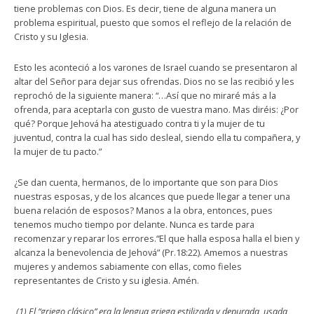
tiene problemas con Dios. Es decir, tiene de alguna manera un
problema espiritual, puesto que somos el reflejo de la relación de
Cristo y su Iglesia.
Esto les aconteció a los varones de Israel cuando se presentaron al
altar del Señor para dejar sus ofrendas. Dios no se las recibió y les
reprochó de la siguiente manera: “…Así que no miraré más a la
ofrenda, para aceptarla con gusto de vuestra mano. Mas diréis: ¿Por
qué? Porque Jehová ha atestiguado contra ti y la mujer de tu
juventud, contra la cual has sido desleal, siendo ella tu compañera, y
la mujer de tu pacto.”
¿Se dan cuenta, hermanos, de lo importante que son para Dios
nuestras esposas, y de los alcances que puede llegar a tener una
buena relación de esposos? Manos a la obra, entonces, pues
tenemos mucho tiempo por delante. Nunca es tarde para
recomenzar y reparar los errores.“El que halla esposa halla el bien y
alcanza la benevolencia de Jehová” (Pr.18:22). Amemos a nuestras
mujeres y andemos sabiamente con ellas, como fieles
representantes de Cristo y su iglesia. Amén.
(1) El “griego clásico” era la lengua griega estilizada y depurada, usada