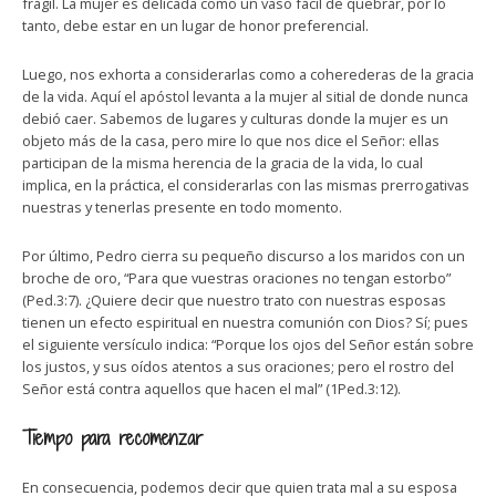
frágil. La mujer es delicada como un vaso fácil de quebrar, por lo
tanto, debe estar en un lugar de honor preferencial.
Luego, nos exhorta a considerarlas como a coherederas de la gracia
de la vida. Aquí el apóstol levanta a la mujer al sitial de donde nunca
debió caer. Sabemos de lugares y culturas donde la mujer es un
objeto más de la casa, pero mire lo que nos dice el Señor: ellas
participan de la misma herencia de la gracia de la vida, lo cual
implica, en la práctica, el considerarlas con las mismas prerrogativas
nuestras y tenerlas presente en todo momento.
Por último, Pedro cierra su pequeño discurso a los maridos con un
broche de oro, “Para que vuestras oraciones no tengan estorbo”
(Ped.3:7). ¿Quiere decir que nuestro trato con nuestras esposas
tienen un efecto espiritual en nuestra comunión con Dios? Sí; pues
el siguiente versículo indica: “Porque los ojos del Señor están sobre
los justos, y sus oídos atentos a sus oraciones; pero el rostro del
Señor está contra aquellos que hacen el mal” (1Ped.3:12).
Tiempo para recomenzar
En consecuencia, podemos decir que quien trata mal a su esposa