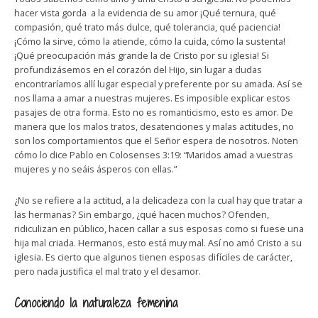
hacer vista gorda a la evidencia de su amor ¡Qué ternura, qué
compasión, qué trato más dulce, qué tolerancia, qué paciencia!
¡Cómo la sirve, cómo la atiende, cómo la cuida, cómo la sustenta!
¡Qué preocupación más grande la de Cristo por su iglesia! Si
profundizásemos en el corazón del Hijo, sin lugar a dudas
encontraríamos allí lugar especial y preferente por su amada. Así se
nos llama a amar a nuestras mujeres. Es imposible explicar estos
pasajes de otra forma. Esto no es romanticismo, esto es amor. De
manera que los malos tratos, desatenciones y malas actitudes, no
son los comportamientos que el Señor espera de nosotros. Noten
cómo lo dice Pablo en Colosenses 3:19: “Maridos amad a vuestras
mujeres y no seáis ásperos con ellas.”
¿No se refiere a la actitud, a la delicadeza con la cual hay que tratar a
las hermanas? Sin embargo, ¿qué hacen muchos? Ofenden,
ridiculizan en público, hacen callar a sus esposas como si fuese una
hija mal criada. Hermanos, esto está muy mal. Así no amó Cristo a su
iglesia. Es cierto que algunos tienen esposas difíciles de carácter,
pero nada justifica el mal trato y el desamor.
Conociendo la naturaleza femenina