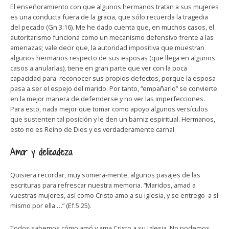
El enseñoramiento con que algunos hermanos tratan a sus mujeres
es una conducta fuera de la gracia, que sólo recuerda la tragedia
del pecado (Gn.3:16). Me he dado cuenta que, en muchos casos, el
autoritarismo funciona como un mecanismo defensivo frente a las
amenazas; vale decir que, la autoridad impositiva que muestran
algunos hermanos respecto de sus esposas (que llega en algunos
casos a anularlas), tiene en gran parte que ver con la poca
capacidad para reconocer sus propios defectos, porque la esposa
pasa a ser el espejo del marido. Por tanto, “empañarlo” se convierte
en la mejor manera de defenderse y no ver las imperfecciones.
Para esto, nada mejor que tomar como apoyo algunos versículos
que sustenten tal posición y le den un barniz espiritual. Hermanos,
esto no es Reino de Dios y es verdaderamente carnal.
Amor y delicadeza
Quisiera recordar, muy somera-mente, algunos pasajes de las
escrituras para refrescar nuestra memoria. “Maridos, amad a
vuestras mujeres, así como Cristo amo a su iglesia, y se entrego a sí
mismo por ella …” (Ef.5:25).
Todos sabemos cómo amó y ama Cristo a su iglesia. No podemos