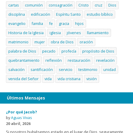
cartas
comunión
consagración
Cristo
cruz
Dios
disciplina
edificación
Espíritu Santo
estudio bíblico
evangelio
familia
fe
gracia
hijos
Historia de la Iglesia
iglesia
jóvenes
llamamiento
matrimonio
mujer
obra de Dios
oración
palabra de Dios
pecado
profecía
propósito de Dios
quebrantamiento
reflexión
restauración
revelación
salvación
santificación
servicio
testimonio
unidad
venida del Señor
vida
vida cristiana
visión
Últimos Mensajes
¿Por qué Jacob?
by
Aguas Vivas
20 abril, 2026
Si nosotros hubiésemos estado en el lugar de Dios, seguramente