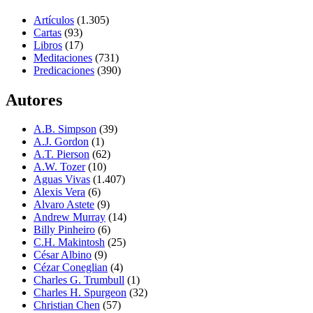
Artículos
(1.305)
Cartas
(93)
Libros
(17)
Meditaciones
(731)
Predicaciones
(390)
Autores
A.B. Simpson
(39)
A.J. Gordon
(1)
A.T. Pierson
(62)
A.W. Tozer
(10)
Aguas Vivas
(1.407)
Alexis Vera
(6)
Alvaro Astete
(9)
Andrew Murray
(14)
Billy Pinheiro
(6)
C.H. Makintosh
(25)
César Albino
(9)
Cézar Coneglian
(4)
Charles G. Trumbull
(1)
Charles H. Spurgeon
(32)
Christian Chen
(57)