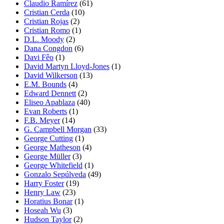
Claudio Ramírez
(61)
Cristian Cerda
(10)
Cristian Rojas
(2)
Cristian Romo
(1)
D.L. Moody
(2)
Dana Congdon
(6)
Davi Fêo
(1)
David Martyn Lloyd-Jones
(1)
David Wilkerson
(13)
E.M. Bounds
(4)
Edward Dennett
(2)
Eliseo Apablaza
(40)
Evan Roberts
(1)
F.B. Meyer
(14)
G. Campbell Morgan
(33)
George Cutting
(1)
George Matheson
(4)
George Müller
(3)
George Whitefield
(1)
Gonzalo Sepúlveda
(49)
Harry Foster
(19)
Henry Law
(23)
Horatius Bonar
(1)
Hoseah Wu
(3)
Hudson Taylor
(2)