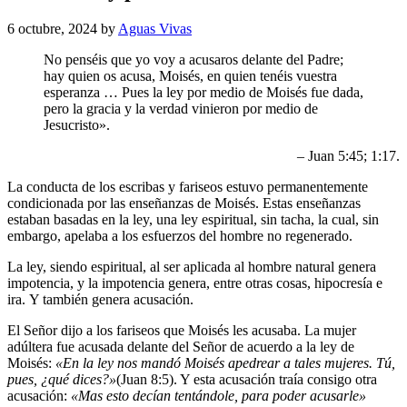
6 octubre, 2024
by
Aguas Vivas
No penséis que yo voy a acusaros delante del Padre;
hay quien os acusa, Moisés, en quien tenéis vuestra
esperanza … Pues la ley por medio de Moisés fue dada,
pero la gracia y la verdad vinieron por medio de
Jesucristo».
– Juan 5:45; 1:17.
La conducta de los escribas y fariseos estuvo permanentemente
condicionada por las enseñanzas de Moisés. Estas enseñanzas
estaban basadas en la ley, una ley espiritual, sin tacha, la cual, sin
embargo, apelaba a los esfuerzos del hombre no regenerado.
La ley, siendo espiritual, al ser aplicada al hombre natural genera
impotencia, y la impotencia genera, entre otras cosas, hipocresía e
ira. Y también genera acusación.
El Señor dijo a los fariseos que Moisés les acusaba. La mujer
adúltera fue acusada delante del Señor de acuerdo a la ley de
Moisés:
«En la ley nos mandó Moisés apedrear a tales mujeres. Tú,
pues, ¿qué dices?»
(Juan 8:5). Y esta acusación traía consigo otra
acusación:
«Mas esto decían tentándole, para poder acusarle»