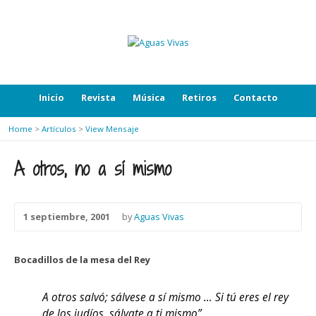
Inicio
Revista
Música
Retiros
Contacto
Home
>
Artículos
>
View Mensaje
A otros, no a sí mismo
1 septiembre, 2001
by
Aguas Vivas
Bocadillos de la mesa del Rey
A otros salvó; sálvese a sí mismo … Si tú eres el rey
de los judíos, sálvate a ti mismo”.