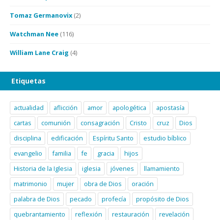
Tomaz Germanovix
(2)
Watchman Nee
(116)
William Lane Craig
(4)
Etiquetas
actualidad
aflicción
amor
apologética
apostasía
cartas
comunión
consagración
Cristo
cruz
Dios
disciplina
edificación
Espíritu Santo
estudio bíblico
evangelio
familia
fe
gracia
hijos
Historia de la Iglesia
iglesia
jóvenes
llamamiento
matrimonio
mujer
obra de Dios
oración
palabra de Dios
pecado
profecía
propósito de Dios
quebrantamiento
reflexión
restauración
revelación