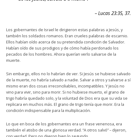
– Lucas 23:35, 37.
Los gobernantes de Israel le dirigieron estas palabras a Jesús, y
también los soldados romanos. Eran crueles palabras de escarnio.
Ellos habían oído acerca de su pretendida condición de Salvador.
Habían oído de sus prodigios y de cómo había perdonado los
pecados de los hombres. Ahora querían verlo salvarse de la
muerte.
Sin embargo, ellos no lo habrían de ver. Si Jesús se hubiese salvado
de la muerte, no habría salvado a nadie. Salvar a otros y salvarse a sí
mismo eran dos cosas irreconciliables, incompatibles. Y Jesús no
vino para vivir, sino para morir. Si no hubiese muerto, el grano de
trigo habría quedado solo, y la voluntad de Dios era que su vida se
replicara en muchos más. El grano de trigo tenía que morir. Era la
condición indispensable para la multiplicación.
Lo que en boca de los gobernantes era un frase venenosa, era
también el atisbo de una gloriosa verdad. “A otros salvó” – dijeron,
con verdad. Pero no dijeron bien lo segundo.