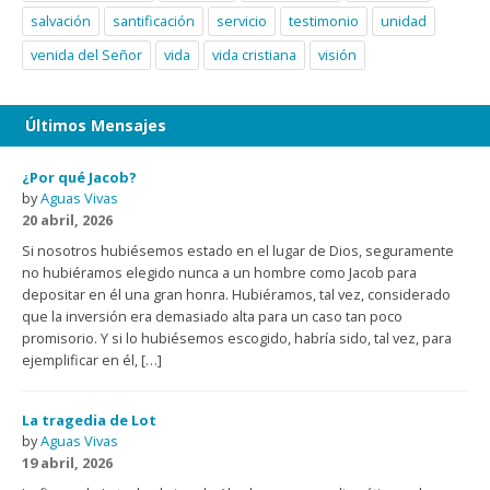
salvación
santificación
servicio
testimonio
unidad
venida del Señor
vida
vida cristiana
visión
Últimos Mensajes
¿Por qué Jacob?
by
Aguas Vivas
20 abril, 2026
Si nosotros hubiésemos estado en el lugar de Dios, seguramente
no hubiéramos elegido nunca a un hombre como Jacob para
depositar en él una gran honra. Hubiéramos, tal vez, considerado
que la inversión era demasiado alta para un caso tan poco
promisorio. Y si lo hubiésemos escogido, habría sido, tal vez, para
ejemplificar en él, […]
La tragedia de Lot
by
Aguas Vivas
19 abril, 2026