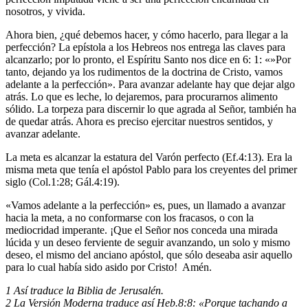
nosotros, y vivida.
Ahora bien, ¿qué debemos hacer, y cómo hacerlo, para llegar a la
perfección? La epístola a los Hebreos nos entrega las claves para
alcanzarlo; por lo pronto, el Espíritu Santo nos dice en 6: 1: «»Por
tanto, dejando ya los rudimentos de la doctrina de Cristo, vamos
adelante a la perfección». Para avanzar adelante hay que dejar algo
atrás. Lo que es leche, lo dejaremos, para procurarnos alimento
sólido. La torpeza para discernir lo que agrada al Señor, también ha
de quedar atrás. Ahora es preciso ejercitar nuestros sentidos, y
avanzar adelante.
La meta es alcanzar la estatura del Varón perfecto (Ef.4:13). Era la
misma meta que tenía el apóstol Pablo para los creyentes del primer
siglo (Col.1:28; Gál.4:19).
«Vamos adelante a la perfección» es, pues, un llamado a avanzar
hacia la meta, a no conformarse con los fracasos, o con la
mediocridad imperante. ¡Que el Señor nos conceda una mirada
lúcida y un deseo ferviente de seguir avanzando, un solo y mismo
deseo, el mismo del anciano apóstol, que sólo deseaba asir aquello
para lo cual había sido asido por Cristo! Amén.
1 Así traduce la Biblia de Jerusalén.
2 La Versión Moderna traduce así Heb.8:8: «Porque tachando a