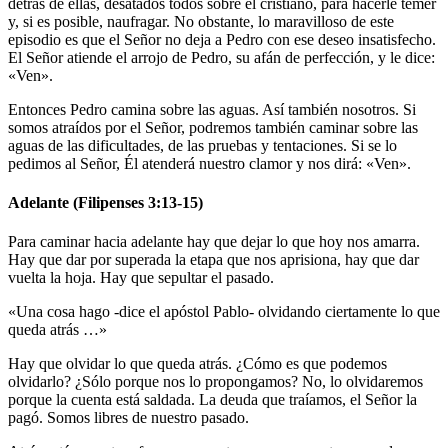
detrás de ellas, desatados todos sobre el cristiano, para hacerle temer
y, si es posible, naufragar. No obstante, lo maravilloso de este
episodio es que el Señor no deja a Pedro con ese deseo insatisfecho.
El Señor atiende el arrojo de Pedro, su afán de perfección, y le dice:
«Ven».
Entonces Pedro camina sobre las aguas. Así también nosotros. Si
somos atraídos por el Señor, podremos también caminar sobre las
aguas de las dificultades, de las pruebas y tentaciones. Si se lo
pedimos al Señor, Él atenderá nuestro clamor y nos dirá: «Ven».
Adelante (Filipenses 3:13-15)
Para caminar hacia adelante hay que dejar lo que hoy nos amarra.
Hay que dar por superada la etapa que nos aprisiona, hay que dar
vuelta la hoja. Hay que sepultar el pasado.
«Una cosa hago -dice el apóstol Pablo- olvidando ciertamente lo que
queda atrás …»
Hay que olvidar lo que queda atrás. ¿Cómo es que podemos
olvidarlo? ¿Sólo porque nos lo propongamos? No, lo olvidaremos
porque la cuenta está saldada. La deuda que traíamos, el Señor la
pagó. Somos libres de nuestro pasado.