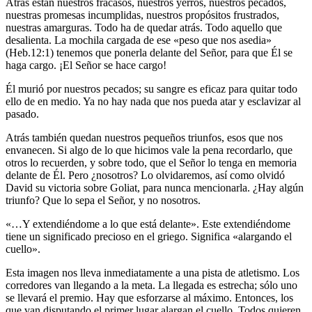
Atrás están nuestros fracasos, nuestros yerros, nuestros pecados,
nuestras promesas incumplidas, nuestros propósitos frustrados,
nuestras amarguras. Todo ha de quedar atrás. Todo aquello que
desalienta. La mochila cargada de ese «peso que nos asedia»
(Heb.12:1) tenemos que ponerla delante del Señor, para que Él se
haga cargo. ¡El Señor se hace cargo!
Él murió por nuestros pecados; su sangre es eficaz para quitar todo
ello de en medio. Ya no hay nada que nos pueda atar y esclavizar al
pasado.
Atrás también quedan nuestros pequeños triunfos, esos que nos
envanecen. Si algo de lo que hicimos vale la pena recordarlo, que
otros lo recuerden, y sobre todo, que el Señor lo tenga en memoria
delante de Él. Pero ¿nosotros? Lo olvidaremos, así como olvidó
David su victoria sobre Goliat, para nunca mencionarla. ¿Hay algún
triunfo? Que lo sepa el Señor, y no nosotros.
«…Y extendiéndome a lo que está delante». Este extendiéndome
tiene un significado precioso en el griego. Significa «alargando el
cuello».
Esta imagen nos lleva inmediatamente a una pista de atletismo. Los
corredores van llegando a la meta. La llegada es estrecha; sólo uno
se llevará el premio. Hay que esforzarse al máximo. Entonces, los
que van disputando el primer lugar alargan el cuello. Todos quieren,