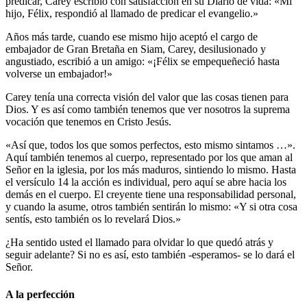
predicar, Carey escribió con satisfacción en su Diario de vida: «Mi
hijo, Félix, respondió al llamado de predicar el evangelio.»
Años más tarde, cuando ese mismo hijo aceptó el cargo de
embajador de Gran Bretaña en Siam, Carey, desilusionado y
angustiado, escribió a un amigo: «¡Félix se empequeñeció hasta
volverse un embajador!»
Carey tenía una correcta visión del valor que las cosas tienen para
Dios. Y es así como también tenemos que ver nosotros la suprema
vocación que tenemos en Cristo Jesús.
«Así que, todos los que somos perfectos, esto mismo sintamos …».
Aquí también tenemos al cuerpo, representado por los que aman al
Señor en la iglesia, por los más maduros, sintiendo lo mismo. Hasta
el versículo 14 la acción es individual, pero aquí se abre hacia los
demás en el cuerpo. El creyente tiene una responsabilidad personal,
y cuando la asume, otros también sentirán lo mismo: «Y si otra cosa
sentís, esto también os lo revelará Dios.»
¿Ha sentido usted el llamado para olvidar lo que quedó atrás y
seguir adelante? Si no es así, esto también -esperamos- se lo dará el
Señor.
A la perfección