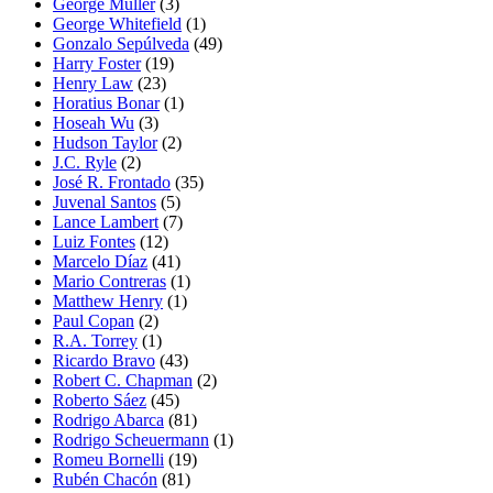
George Müller
(3)
George Whitefield
(1)
Gonzalo Sepúlveda
(49)
Harry Foster
(19)
Henry Law
(23)
Horatius Bonar
(1)
Hoseah Wu
(3)
Hudson Taylor
(2)
J.C. Ryle
(2)
José R. Frontado
(35)
Juvenal Santos
(5)
Lance Lambert
(7)
Luiz Fontes
(12)
Marcelo Díaz
(41)
Mario Contreras
(1)
Matthew Henry
(1)
Paul Copan
(2)
R.A. Torrey
(1)
Ricardo Bravo
(43)
Robert C. Chapman
(2)
Roberto Sáez
(45)
Rodrigo Abarca
(81)
Rodrigo Scheuermann
(1)
Romeu Bornelli
(19)
Rubén Chacón
(81)