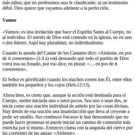
más niños; que no profesemos una fe claudicante, ni un testimonio
débil. Dios quiere que vayamos adelante a la perfección.
Vamos
«Vamos» es una invitación que hace el Espíritu Santo al Cuerpo, no
al individuo. El interés de Dios está centrado en la iglesia, no en uno
o dos líderes. Aquí hay pluralidad, no individualismo.
Cuando la amada del Cantar de los Cantares dice: «Atráeme, en pos
de ti correremos» (1:4 a) está deseando que todo el pueblo de Dios
corra tras su Amado, por eso dice, en plural: «… en pos de ti
correremos».
El Señor es glorificado cuando los muchos corren tras Él, entre ellos
también los pequeños y los cojos (Heb.12:13).
Ahora bien, es cierto que, aunque la acción está destinada para el
Cuerpo, suelen iniciarla uno o unos pocos. Sea uno o sean dos, se
inicia como una oración individual de anhelo por las cosas divinas.
Hay detrás de esa oración una insatisfacción que lleva al creyente a
pedir ser atraído. Sus continuos fracasos le han demostrado que no
puede hacer promesas ni puede iniciar un camino de comunión más
estrecha por sí mismo. Entonces clama con la angustia del ciervo por
las corrientes de las aguas: «Atráeme».