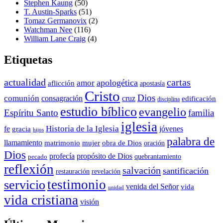
Stephen Kaung
(50)
T. Austin-Sparks
(51)
Tomaz Germanovix
(2)
Watchman Nee
(116)
William Lane Craig
(4)
Etiquetas
actualidad
cartas
apologética
amor
aflicción
apostasía
Cristo
Dios
comunión
consagración
cruz
edificación
disciplina
estudio bíblico
evangelio
Espíritu Santo
familia
iglesia
Historia de la Iglesia
fe
jóvenes
gracia
hijos
palabra de
llamamiento
matrimonio
mujer
obra de Dios
oración
Dios
propósito de Dios
profecía
quebrantamiento
pecado
reflexión
salvación
santificación
restauración
revelación
testimonio
servicio
venida del Señor
vida
unidad
vida cristiana
visión