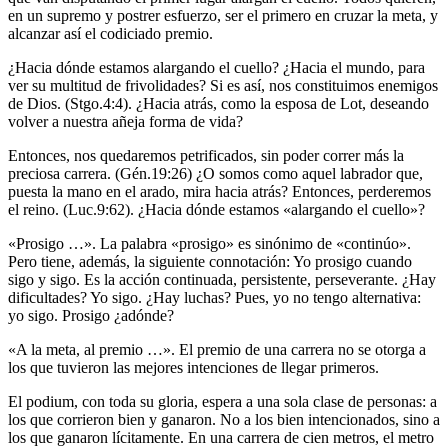
en un supremo y postrer esfuerzo, ser el primero en cruzar la meta, y
alcanzar así el codiciado premio.
¿Hacia dónde estamos alargando el cuello? ¿Hacia el mundo, para
ver su multitud de frivolidades? Si es así, nos constituimos enemigos
de Dios. (Stgo.4:4). ¿Hacia atrás, como la esposa de Lot, deseando
volver a nuestra añeja forma de vida?
Entonces, nos quedaremos petrificados, sin poder correr más la
preciosa carrera. (Gén.19:26) ¿O somos como aquel labrador que,
puesta la mano en el arado, mira hacia atrás? Entonces, perderemos
el reino. (Luc.9:62). ¿Hacia dónde estamos «alargando el cuello»?
«Prosigo …». La palabra «prosigo» es sinónimo de «continúo».
Pero tiene, además, la siguiente connotación: Yo prosigo cuando
sigo y sigo. Es la acción continuada, persistente, perseverante. ¿Hay
dificultades? Yo sigo. ¿Hay luchas? Pues, yo no tengo alternativa:
yo sigo. Prosigo ¿adónde?
«A la meta, al premio …». El premio de una carrera no se otorga a
los que tuvieron las mejores intenciones de llegar primeros.
El podium, con toda su gloria, espera a una sola clase de personas: a
los que corrieron bien y ganaron. No a los bien intencionados, sino a
los que ganaron lícitamente. En una carrera de cien metros, el metro