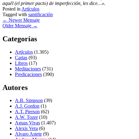
aquél (el primer pacto) de imperfección, les dice…».
Posted in
Artículos
Tagged with
santificación
←
Newer Mensaje
Older Mensaje
→
Categorías
Artículos
(1.305)
Cartas
(93)
Libros
(17)
Meditaciones
(731)
Predicaciones
(390)
Autores
A.B. Simpson
(39)
A.J. Gordon
(1)
A.T. Pierson
(62)
A.W. Tozer
(10)
Aguas Vivas
(1.407)
Alexis Vera
(6)
Alvaro Astete
(9)