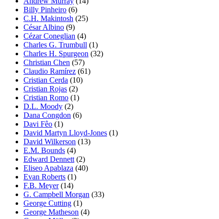
Andrew Murray
(14)
Billy Pinheiro
(6)
C.H. Makintosh
(25)
César Albino
(9)
Cézar Coneglian
(4)
Charles G. Trumbull
(1)
Charles H. Spurgeon
(32)
Christian Chen
(57)
Claudio Ramírez
(61)
Cristian Cerda
(10)
Cristian Rojas
(2)
Cristian Romo
(1)
D.L. Moody
(2)
Dana Congdon
(6)
Davi Fêo
(1)
David Martyn Lloyd-Jones
(1)
David Wilkerson
(13)
E.M. Bounds
(4)
Edward Dennett
(2)
Eliseo Apablaza
(40)
Evan Roberts
(1)
F.B. Meyer
(14)
G. Campbell Morgan
(33)
George Cutting
(1)
George Matheson
(4)