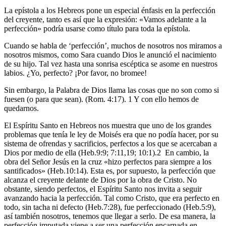
La epístola a los Hebreos pone un especial énfasis en la perfección
del creyente, tanto es así que la expresión: «Vamos adelante a la
perfección» podría usarse como título para toda la epístola.
Cuando se habla de ‘perfección’, muchos de nosotros nos miramos a
nosotros mismos, como Sara cuando Dios le anunció el nacimiento
de su hijo. Tal vez hasta una sonrisa escéptica se asome en nuestros
labios. ¿Yo, perfecto? ¡Por favor, no bromee!
Sin embargo, la Palabra de Dios llama las cosas que no son como si
fuesen (o para que sean). (Rom. 4:17). 1 Y con ello hemos de
quedarnos.
El Espíritu Santo en Hebreos nos muestra que uno de los grandes
problemas que tenía le ley de Moisés era que no podía hacer, por su
sistema de ofrendas y sacrificios, perfectos a los que se acercaban a
Dios por medio de ella (Heb.9:9; 7:11,19; 10:1).2 En cambio, la
obra del Señor Jesús en la cruz «hizo perfectos para siempre a los
santificados» (Heb.10:14). Esta es, por supuesto, la perfección que
alcanza el creyente delante de Dios por la obra de Cristo. No
obstante, siendo perfectos, el Espíritu Santo nos invita a seguir
avanzando hacia la perfección. Tal como Cristo, que era perfecto en
todo, sin tacha ni defecto (Heb.7:28), fue perfeccionado (Heb.5:9),
así también nosotros, tenemos que llegar a serlo. De esa manera, la
perfección imputada viene a ser una perfección encarnada en