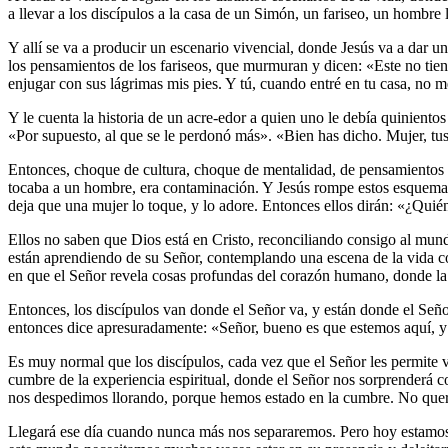
a llevar a los discípulos a la casa de un Simón, un fariseo, un hombre l
Y allí se va a producir un escenario vivencial, donde Jesús va a dar 
los pensamientos de los fariseos, que murmuran y dicen: «Este no tiene
enjugar con sus lágrimas mis pies. Y tú, cuando entré en tu casa, no m
Y le cuenta la historia de un acre-edor a quien uno le debía quiniento
«Por supuesto, al que se le perdonó más». «Bien has dicho. Mujer, tu
Entonces, choque de cultura, choque de mentalidad, de pensamientos a
tocaba a un hombre, era contaminación. Y Jesús rompe estos esquemas y
deja que una mujer lo toque, y lo adore. Entonces ellos dirán: «¿Qui
Ellos no saben que Dios está en Cristo, reconciliando consigo al mund
están aprendiendo de su Señor, contemplando una escena de la vida c
en que el Señor revela cosas profundas del corazón humano, donde la 
Entonces, los discípulos van donde el Señor va, y están donde el Señor
entonces dice apresuradamente: «Señor, bueno es que estemos aquí, y
Es muy normal que los discípulos, cada vez que el Señor les permite 
cumbre de la experiencia espiritual, donde el Señor nos sorprenderá co
nos despedimos llorando, porque hemos estado en la cumbre. No quere
Llegará ese día cuando nunca más nos separaremos. Pero hoy estamos tod