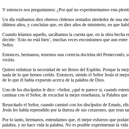
Y entonces nos preguntamos: ¿Por qué no experimentamos esta plenitud,
Un día estábamos diez obreros chilenos sentados alrededor de una mes
últimos años, y concluían que, en diez años de ministerio, en que hab
Cuando leíamos aquello, sacábamos la cuenta que, en la obra hecha en 
decirle: ‘Esto no está bien’, muchas veces encontramos que aun entre l
Señor.
Entonces, hermanos, tenemos una correcta doctrina del Pentecostés, una
vivirlo.
Quiero enfatizar la necesidad de ser llenos del Espíritu. Porque la mej
nada de lo que hemos creído. Entonces, siendo el Señor Jesús el mejor 
de lo que él había expuesto acerca de la palabra de Dios.
Uno de los discípulos le dice: «Señor, ¿qué te parece si, cuando este
caminar con el Señor, de escuchar la mejor enseñanza, la Palabra que
Resucitado el Señor, cuando caminó con los discípulos de Emaús, ellos 
Jesús les había reprendido por la dureza de sus corazones, que eran tar
Por lo tanto, hermanos, entendamos que, el mejor esfuerzo que podamos
palabra, y no hace vida la palabra. No es posible experimentar la vida 