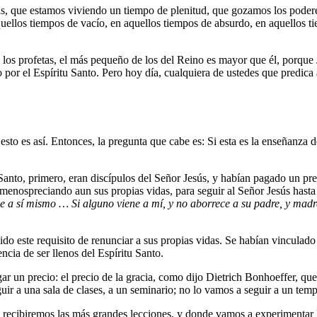
s, que estamos viviendo un tiempo de plenitud, que gozamos los podere
aquellos tiempos de vacío, en aquellos tiempos de absurdo, en aquellos ti
de los profetas, el más pequeño de los del Reino es mayor que él, porqu
por el Espíritu Santo. Pero hoy día, cualquiera de ustedes que predica 
o es así. Entonces, la pregunta que cabe es: Si esta es la enseñanza de
 Santo, primero, eran discípulos del Señor Jesús, y habían pagado un pre
 menospreciando aun sus propias vidas, para seguir al Señor Jesús hast
e a sí mismo … Si alguno viene a mí, y no aborrece a su padre, y madr
do este requisito de renunciar a sus propias vidas. Se habían vinculado
ncia de ser llenos del Espíritu Santo.
 un precio: el precio de la gracia, como dijo Dietrich Bonhoeffer, que e
ir a una sala de clases, a un seminario; no lo vamos a seguir a un temp
de recibiremos las más grandes lecciones, y donde vamos a experimentar 