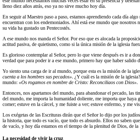
este mundo necesitamos muchas veces estar en su presencia y deleitarn
lleno diez años atrás, eso ya no sirve mucho hoy día.
En seguir al Maestro paso a paso, estamos aprendiendo cada día algo nu
encuentran con los endemoniados. Ahí está ese mundo que nosotros 
su vida ha gustado un Pentecostés.
A ese mundo nos manda el Señor. Por eso que es alocada la proposici
actitud pasiva, de quietismo, como si la única misión de la iglesia fue
Es glorioso contemplar al Señor, pero lo que viene después es ir a do
verdad que para poder ir a ese mundo, primero hay que haber salido de
Yo siento una carga de ir al mundo, porque esta es la misión de la igl
cuenta a los hombres sus pecados»
. ¿Y cuál es la misión de la iglesi
mundo:
«Os rogamos en nombre de Cristo: Reconciliaos con Dios»
.
Entonces, nos apartamos del mundo, para abandonar el pecado, las tin
del mundo, me importa la humanidad doliente, me importa que haya gen
comer; estuve en la cárcel, y me fuiste a ver; estuve enfermo, y me vis
Los exégetas de las Escrituras dirán que el Señor lo dijo por los judí
la historia, que todo es vacío, que todo es absurdo. Ellos no saben q
de vacío, y hoy día estamos en el tiempo de la plenitud de Dios, de la l
La necesidad de vivir la cruz