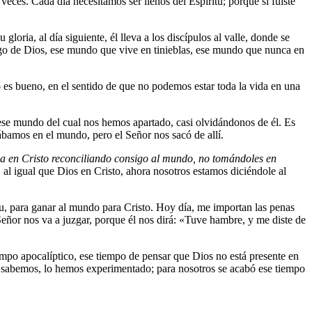
eces. Cada día necesitamos ser llenos del Espíritu; porque si fuiste
ria, al día siguiente, él lleva a los discípulos al valle, donde se
 de Dios, ese mundo que vive en tinieblas, ese mundo que nunca en
es bueno, en el sentido de que no podemos estar toda la vida en una
 ese mundo del cual nos hemos apartado, casi olvidándonos de él. Es
ábamos en el mundo, pero el Señor nos sacó de allí.
a en Cristo reconciliando consigo al mundo, no tomándoles en
o, al igual que Dios en Cristo, ahora nosotros estamos diciéndole al
u, para ganar al mundo para Cristo. Hoy día, me importan las penas
eñor nos va a juzgar, porque él nos dirá: «Tuve hambre, y me diste de
iempo apocalíptico, ese tiempo de pensar que Dios no está presente en
 lo sabemos, lo hemos experimentado; para nosotros se acabó ese tiempo