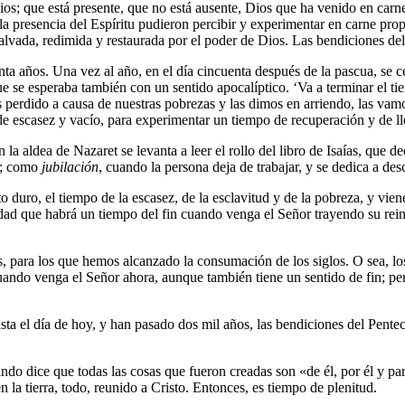
os; que está presente, que no está ausente, Dios que ha venido en carn
 presencia del Espíritu pudieron percibir y experimentar en carne propia e
vada, redimida y restaurada por el poder de Dios. Las bendiciones del
ta años. Una vez al año, en el día cincuenta después de la pascua, se c
ue se esperaba también con un sentido apocalíptico. ‘Va a terminar el ti
os perdido a causa de nuestras pobrezas y las dimos en arriendo, las vamo
e escasez y vacío, para experimentar un tiempo de recuperación y de ll
la aldea de Nazaret se levanta a leer el rollo del libro de Isaías, que de
; como
jubilación
, cuando la persona deja de trabajar, y se dedica a des
rato duro, el tiempo de la escasez, de la esclavitud y de la pobreza, y vi
dad que habrá un tiempo del fin cuando venga el Señor trayendo su reino 
s, para los que hemos alcanzado la consumación de los siglos. O sea, los
uando venga el Señor ahora, aunque también tiene un sentido de fin; pero
 el día de hoy, y han pasado dos mil años, las bendiciones del Pentecost
ando dice que todas las cosas que fueron creadas son «de él, por él y para
en la tierra, todo, reunido a Cristo. Entonces, es tiempo de plenitud.