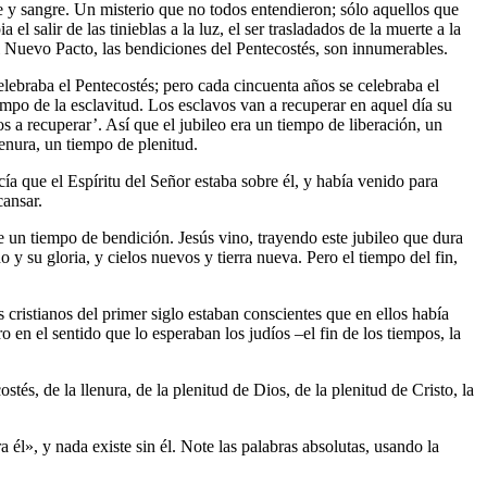
e y sangre. Un misterio que no todos entendieron; sólo aquellos que
l salir de las tinieblas a la luz, el ser trasladados de la muerte a la
 Nuevo Pacto, las bendiciones del Pentecostés, son innumerables.
elebraba el Pentecostés; pero cada cincuenta años se celebraba el
empo de la esclavitud. Los esclavos van a recuperar en aquel día su
s a recuperar’. Así que el jubileo era un tiempo de liberación, un
enura, un tiempo de plenitud.
cía que el Espíritu del Señor estaba sobre él, y había venido para
cansar.
ene un tiempo de bendición. Jesús vino, trayendo este jubileo que dura
y su gloria, y cielos nuevos y tierra nueva. Pero el tiempo del fin,
 cristianos del primer siglo estaban conscientes que en ellos había
 en el sentido que lo esperaban los judíos –el fin de los tiempos, la
és, de la llenura, de la plenitud de Dios, de la plenitud de Cristo, la
 él», y nada existe sin él. Note las palabras absolutas, usando la