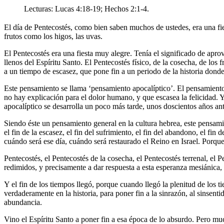
Lecturas: Lucas 4:18-19; Hechos 2:1-4.
El día de Pentecostés, como bien saben muchos de ustedes, era una fies
frutos como los higos, las uvas.
El Pentecostés era una fiesta muy alegre. Tenía el significado de aprov
llenos del Espíritu Santo. El Pentecostés físico, de la cosecha, de los 
a un tiempo de escasez, que pone fin a un periodo de la historia donde 
Este pensamiento se llama ‘pensamiento apocalíptico’. El pensamiento 
no hay explicación para el dolor humano, y que escasea la felicidad. Y
apocalíptico se desarrolla un poco más tarde, unos doscientos años ant
Siendo éste un pensamiento general en la cultura hebrea, este pensamie
el fin de la escasez, el fin del sufrimiento, el fin del abandono, el fin 
cuándo será ese día, cuándo será restaurado el Reino en Israel. Porque
Pentecostés, el Pentecostés de la cosecha, el Pentecostés terrenal, el Pe
redimidos, y precisamente a dar respuesta a esta esperanza mesiánica, a
Y el fin de los tiempos llegó, porque cuando llegó la plenitud de los 
verdaderamente en la historia, para poner fin a la sinrazón, al sinsent
abundancia.
Vino el Espíritu Santo a poner fin a esa época de lo absurdo. Pero mu