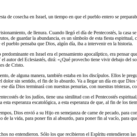
ta de cosecha en Israel, un tiempo en que el pueblo entero se preparaba
isionamiento, de llenura. Cuando llegó el día de Pentecostés, la casa se 
frutos, de guardar la abundancia, es un símbolo de esta fiesta espiritual
el pueblo pensaba que Dios, algún día, iba a intervenir en la historia.
predominante en Israel era el pensamiento apocalíptico, era pensar que
 el autor del Eclesiastés, dirá: «¿Qué provecho tiene vivir debajo del 
es de Cristo.
nto, de alguna manera, también estaba en los discípulos. Ellos le pregu
del dolor sin sentido, el fin de lo absurdo. Va a llegar un día en que Dios
 ese día Dios terminará con nuestras penurias, con nuestras tristezas, c
ntecostés de los judíos, tiene una similitud con el Pentecostés espiritual,
 esta esperanza escatológica, a esta esperanza de que, al fin de los tie
tiempos, Dios envió a su Hijo en semejanza de carne de pecado, para con
ido de la vida, para poner fin al absurdo, para poner fin al vacío, para 
chos no entendieron. Sólo los que recibieron el Espíritu entendieron las