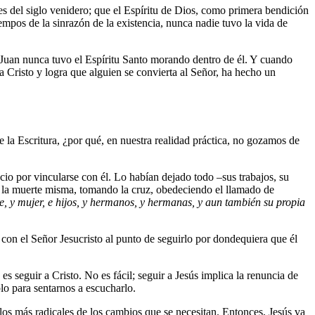
s del siglo venidero; que el Espíritu de Dios, como primera bendición
empos de la sinrazón de la existencia, nunca nadie tuvo la vida de
e Juan nunca tuvo el Espíritu Santo morando dentro de él. Y cuando
a Cristo y logra que alguien se convierta al Señor, ha hecho un
 la Escritura, ¿por qué, en nuestra realidad práctica, no gozamos de
cio por vincularse con él. Lo habían dejado todo –sus trabajos, su
a la muerte misma, tomando la cruz, obedeciendo el llamado de
e, y mujer, e hijos, y hermanos, y hermanas, y aun también su propia
 con el Señor Jesucristo al punto de seguirlo por dondequiera que él
s seguir a Cristo. No es fácil; seguir a Jesús implica la renuncia de
lo para sentarnos a escucharlo.
los más radicales de los cambios que se necesitan. Entonces, Jesús va