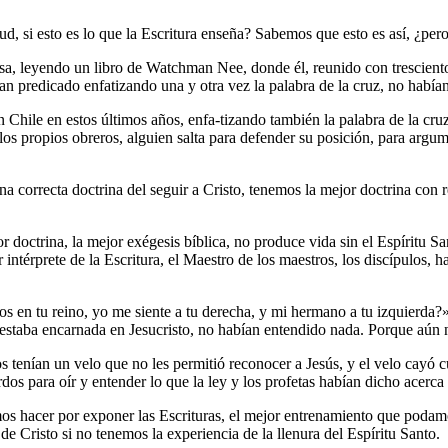
 si esto es lo que la Escritura enseña? Sabemos que esto es así, ¿pero 
a, leyendo un libro de Watchman Nee, donde él, reunido con tresciento
ían predicado enfatizando una y otra vez la palabra de la cruz, no habí
Chile en estos últimos años, enfa-tizando también la palabra de la cru
os propios obreros, alguien salta para defender su posición, para argum
 correcta doctrina del seguir a Cristo, tenemos la mejor doctrina con res
or doctrina, la mejor exégesis bíblica, no produce vida sin el Espíritu S
intérprete de la Escritura, el Maestro de los maestros, los discípulos, 
mos en tu reino, yo me siente a tu derecha, y mi hermano a tu izquierda
 estaba encarnada en Jesucristo, no habían entendido nada. Porque aún n
tenían un velo que no les permitió reconocer a Jesús, y el velo cayó cu
dos para oír y entender lo que la ley y los profetas habían dicho acerca
 hacer por exponer las Escrituras, el mejor entrenamiento que podamos 
de Cristo si no tenemos la experiencia de la llenura del Espíritu Santo.