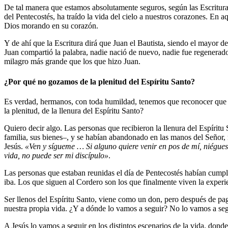
De tal manera que estamos absolutamente seguros, según las Escritura
del Pentecostés, ha traído la vida del cielo a nuestros corazones. En 
Dios morando en su corazón.
Y de ahí que la Escritura dirá que Juan el Bautista, siendo el mayor 
Juan compartió la palabra, nadie nació de nuevo, nadie fue regenerado 
milagro más grande que los que hizo Juan.
¿Por qué no gozamos de la plenitud del Espíritu Santo?
Es verdad, hermanos, con toda humildad, tenemos que reconocer que est
la plenitud, de la llenura del Espíritu Santo?
Quiero decir algo. Las personas que recibieron la llenura del Espíritu
familia, sus bienes–, y se habían abandonado en las manos del Señor,
Jesús.
«Ven y sígueme … Si alguno quiere venir en pos de mí, niégues
vida, no puede ser mi discípulo»
.
Las personas que estaban reunidas el día de Pentecostés habían cumpli
iba. Los que siguen al Cordero son los que finalmente viven la experie
Ser llenos del Espíritu Santo, viene como un don, pero después de pagar
nuestra propia vida. ¿Y a dónde lo vamos a seguir? No lo vamos a segu
A Jesús lo vamos a seguir en los distintos escenarios de la vida, don