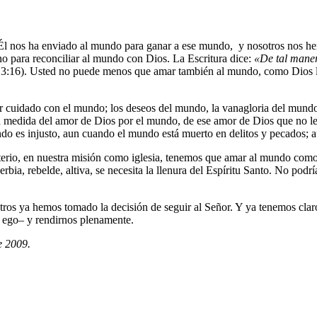
Él nos ha enviado al mundo para ganar a ese mundo, y nosotros nos h
no para reconciliar al mundo con Dios. La Escritura dice:
«De tal maner
 3:16). Usted no puede menos que amar también al mundo, como Dios 
 cuidado con el mundo; los deseos del mundo, la vanagloria del mundo, 
na medida del amor de Dios por el mundo, de ese amor de Dios que no l
 es injusto, aun cuando el mundo está muerto en delitos y pecados; au
isterio, en nuestra misión como iglesia, tenemos que amar al mundo como
rbia, rebelde, altiva, se necesita la llenura del Espíritu Santo. No pod
tros ya hemos tomado la decisión de seguir al Señor. Y ya tenemos claro
l ego– y rendirnos plenamente.
e 2009.