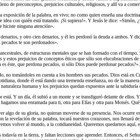
leno de preconceptos, prejuicios culturales, religiosos, y allí va a comer
una exposición de la palabra, en vivo; no como quien enseña una doctrin
 idea con quién está tratando. ¡Si supiera!». Y Jesús le dice: «Simón, ¿
e hiciste ninguna atención».
s denarios, y otro cien denarios, y él les perdonó la deuda a ambos. Y 
s pecados te son perdonados».
ncestrales, de estructuras mentales que se han formado con el tiempo. 
 estos prejuicios de conceptos éticos que sólo son elucubraciones de l
én es éste, que perdona pecados, si sólo Dios puede perdonar pecados?».
o, no tomándoles en cuenta a los hombres sus pecados. Dios está en Cris
otidiana, donde él está dando una tremenda enseñanza, no de la maner
naturaleza humana y los prejuicios quedan expuestos ante la sabiduría 
 está. Y un día, él subió a un monte y se transfiguró delante de ellos. 
 hagamos una enramada para ti, otra para Elías y otra para Moisés. Qu
ver algo de su gloria, no quieran moverse de su presencia. Nos ocurre 
n la revelación de su palabra, tocará nuestros corazones, nos llenará d
mos volver al mundo, a la cotidianeidad. Queremos quedarnos aquí, en
avía en la tierra, y faltan lecciones que aprender. Entonces, el Señor 