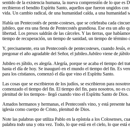
sentido de la existencia humana, la nueva comprensión de lo que es Di
recibieron el bendito Espíritu Santo, aquellos que fueron ungidos con la
vida. Un cambio radical, de una humanidad caída, a una humanidad sal
Había un Pentecostés de pente-costeses, que se celebraba cada cincuen
jubileo, que era una fiesta de Pentecostés grandiosa. Ese era un año q
libertad. Los presos saldrán de las cárceles. Y las tierras, que habíam
tiempo de recuperación, un tiempo de sanidad, un tiempo de término d
Y, precisamente, era un Pentecostés de pentecosteses, cuando Jesús, en 
pregonar el año agradable del Señor, el jubileo.
Jubileo
viene de
júbilo
Jubileo es júbilo, es alegría. Alegría, porque se acaba el tiempo del t
hasta el día de hoy. Se inauguró en el mundo el tiempo del fin. Es ver
para los cristianos, comenzó el día que vino el Espíritu Santo.
Las cosas que se escribieron de los judíos, se escribieron para nosotro
comenzado el tiempo del fin. El tiempo del fin, para nosotros, no es c
plenitud de los tiempos– llegó cuando vino el Espíritu Santo de Dios.
Amados hermanos y hermanas, el Pentecostés vino, y está presente hasta
iglesia como cuerpo de Cristo, plenitud de Dios.
Note las palabras que utiliza Pablo en la epístola a los Colosenses, cu
palabra
todo
una y otra vez. Todo, lo que está en el cielo, lo que está 