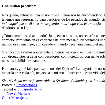
Una misión pendiente
Nos queda, entonces, una misión que el Señor nos ha encomendado. 
tenemos que regresar, no para participar de los pecados del mundo, si
todo aquel que en él cree, no se pierda, mas tenga vida eterna»
(Juan
dándonos a su Hijo.
¿Cómo amará usted al mundo? Juan, en su epístola, nos enseña a tener
correcto. Pero también es correcto este otro mensaje. Necesitamos u
mundo es su enemigo, aun cuando el mundo peca, aun cuando el mundo
Y, si nosotros vamos a interpretar al Señor Jesucristo en nuestro min
con drogadictos, a tratar con pecadores, con incrédulos, con gente sobe
nuestras habilidades naturales.
Hermanos, ¿qué falta para ser llenos del Espíritu? La mayoría de noso
tomar la cruz cada día, negarse a sí mismo –aborrecer nuestra vida de
Síntesis de un mensaje impartido en Sasaima (Colombia), en Junio d
Posted in
Predicaciones
Tagged with
Espíritu Santo
←
Newer Mensaje
Older Mensaje
→