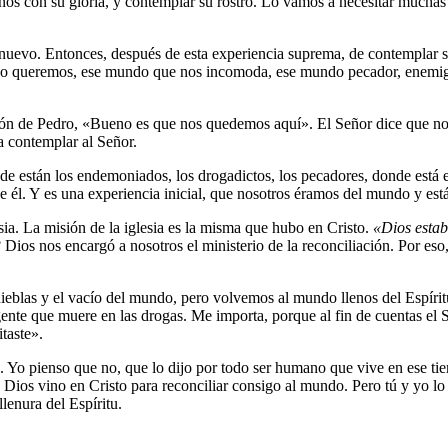
os con su gloria, y contemplar su rostro. Lo vamos a necesitar muchas v
evo. Entonces, después de esta experiencia suprema, de contemplar su glo
no queremos, ese mundo que nos incomoda, ese mundo pecador, enemigo
ón de Pedro, «Bueno es que nos quedemos aquí». El Señor dice que no 
ra contemplar al Señor.
nde están los endemoniados, los drogadictos, los pecadores, donde está
 él. Y es una experiencia inicial, que nosotros éramos del mundo y est
esia. La misión de la iglesia es la misma que hubo en Cristo.
«Dios estab
a? Dios nos encargó a nosotros el ministerio de la reconciliación. Por es
ieblas y el vacío del mundo, pero volvemos al mundo llenos del Espírit
te que muere en las drogas. Me importa, porque al fin de cuentas el S
itaste».
os. Yo pienso que no, que lo dijo por todo ser humano que vive en ese t
ue Dios vino en Cristo para reconciliar consigo al mundo. Pero tú y yo
lenura del Espíritu.