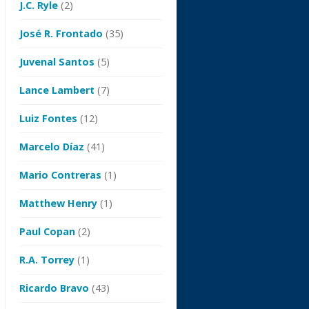
J.C. Ryle
(2)
José R. Frontado
(35)
Juvenal Santos
(5)
Lance Lambert
(7)
Luiz Fontes
(12)
Marcelo Díaz
(41)
Mario Contreras
(1)
Matthew Henry
(1)
Paul Copan
(2)
R.A. Torrey
(1)
Ricardo Bravo
(43)