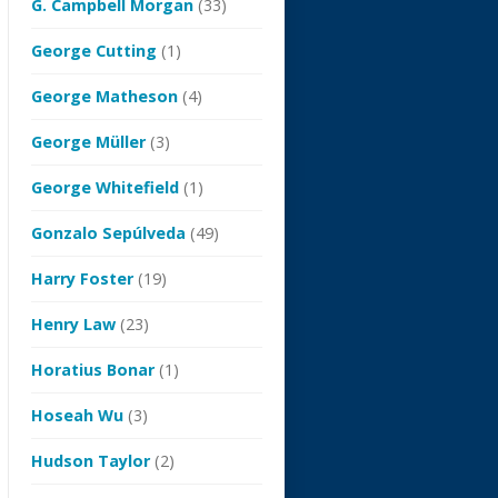
G. Campbell Morgan
(33)
George Cutting
(1)
George Matheson
(4)
George Müller
(3)
George Whitefield
(1)
Gonzalo Sepúlveda
(49)
Harry Foster
(19)
Henry Law
(23)
Horatius Bonar
(1)
Hoseah Wu
(3)
Hudson Taylor
(2)