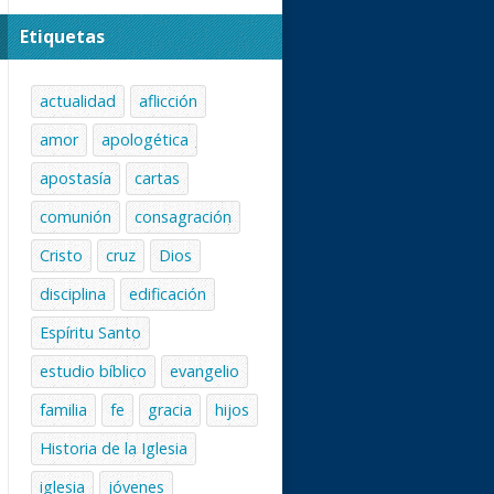
Etiquetas
actualidad
aflicción
amor
apologética
apostasía
cartas
comunión
consagración
Cristo
cruz
Dios
disciplina
edificación
Espíritu Santo
estudio bíblico
evangelio
familia
fe
gracia
hijos
Historia de la Iglesia
iglesia
jóvenes