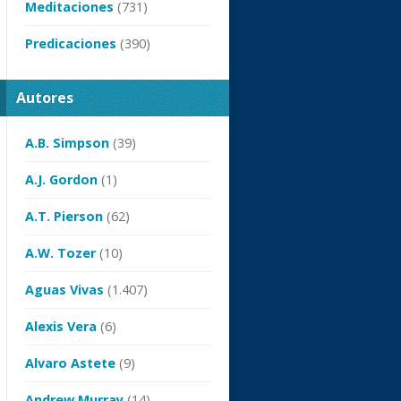
Meditaciones
(731)
Predicaciones
(390)
Autores
A.B. Simpson
(39)
A.J. Gordon
(1)
A.T. Pierson
(62)
A.W. Tozer
(10)
Aguas Vivas
(1.407)
Alexis Vera
(6)
Alvaro Astete
(9)
Andrew Murray
(14)