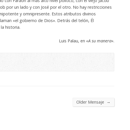
 con Faraón al más alto nivel político, con el viejo Jacob
acob por un lado y con José por el otro. No hay restricciones
nipotente y omnipresente. Estos atributos divinos
llaman «el gobierno de Dios». Detrás del telón, Él
la historia.
Luis Palau, en
«A su manera»
.
→
Older Mensaje