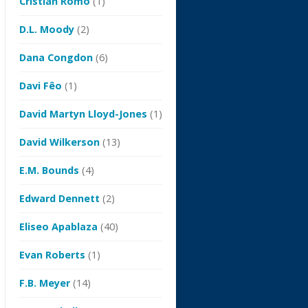
Cristian Romo
(1)
D.L. Moody
(2)
Dana Congdon
(6)
Davi Fêo
(1)
David Martyn Lloyd-Jones
(1)
David Wilkerson
(13)
E.M. Bounds
(4)
Edward Dennett
(2)
Eliseo Apablaza
(40)
Evan Roberts
(1)
F.B. Meyer
(14)