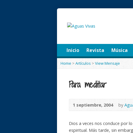
Inicio
Revista
Música
Home
>
Artículos
>
View Mensaje
Para meditar
1 septiembre, 2004
by
Agua
Dios a veces nos conduce por lo 
espiritual. Más tarde, sin emba