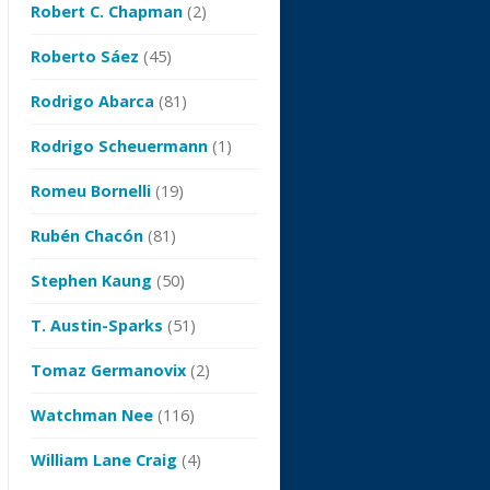
Robert C. Chapman
(2)
Roberto Sáez
(45)
Rodrigo Abarca
(81)
Rodrigo Scheuermann
(1)
Romeu Bornelli
(19)
Rubén Chacón
(81)
Stephen Kaung
(50)
T. Austin-Sparks
(51)
Tomaz Germanovix
(2)
Watchman Nee
(116)
William Lane Craig
(4)