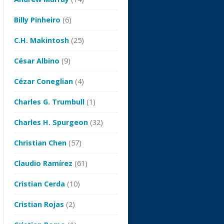
Billy Pinheiro
(6)
C.H. Makintosh
(25)
César Albino
(9)
Cézar Coneglian
(4)
Charles G. Trumbull
(1)
Charles H. Spurgeon
(32)
Christian Chen
(57)
Claudio Ramírez
(61)
Cristian Cerda
(10)
Cristian Rojas
(2)