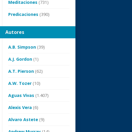
Meditaciones
(731)
Predicaciones
(390)
Autores
A.B. Simpson
(39)
A.J. Gordon
(1)
A.T. Pierson
(62)
A.W. Tozer
(10)
Aguas Vivas
(1.407)
Alexis Vera
(6)
Alvaro Astete
(9)
Andrew Murray
(14)