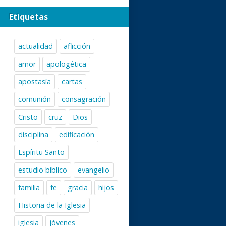
Etiquetas
actualidad
aflicción
amor
apologética
apostasía
cartas
comunión
consagración
Cristo
cruz
Dios
disciplina
edificación
Espíritu Santo
estudio bíblico
evangelio
familia
fe
gracia
hijos
Historia de la Iglesia
iglesia
jóvenes