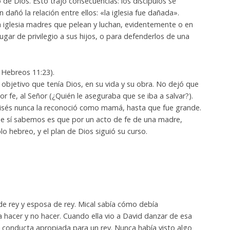
 de Dios. Esto trajo consecuencias: los discípulos se
n dañó la relación entre ellos: «la iglesia fue dañada».
a iglesia madres que pelean y luchan, evidentemente o en
ugar de privilegio a sus hijos, o para defenderlos de una
 Hebreos 11:23).
l objetivo que tenía Dios, en su vida y su obra. No dejó que
or fe, al Señor (¿Quién le aseguraba que se iba a salvar?).
Moisés nunca la reconoció como mamá, hasta que fue grande.
e sí sabemos es que por un acto de fe de una madre,
lo hebreo, y el plan de Dios siguió su curso.
ja de rey y esposa de rey. Mical sabía cómo debía
 hacer y no hacer. Cuando ella vio a David danzar de esa
 conducta apropiada para un rey. Nunca había visto algo