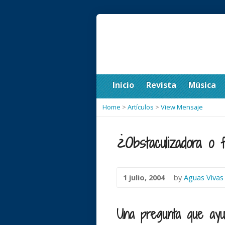
Inicio
Revista
Música
Home
>
Artículos
>
View Mensaje
¿Obstaculizadora o fa
1 julio, 2004
by
Aguas Vivas
Una pregunta que ayud