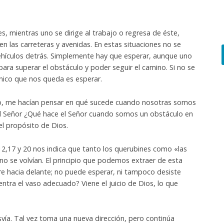
, mientras uno se dirige al trabajo o regresa de éste,
 las carreteras y avenidas. En estas situaciones no se
ehículos detrás. Simplemente hay que esperar, aunque uno
 para superar el obstáculo y poder seguir el camino. Si no se
único que nos queda es esperar.
ario, me hacían pensar en qué sucede cuando nosotras somos
el Señor ¿Qué hace el Señor cuando somos un obstáculo en
el propósito de Dios.
9,12,17 y 20 nos indica que tanto los querubines como «las
no se volvían. El principio que podemos extraer de esta
re hacia delante; no puede esperar, ni tampoco desiste
tra el vaso adecuado? Viene el juicio de Dios, lo que
vía. Tal vez toma una nueva dirección, pero continúa