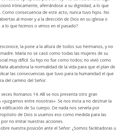
accionó irónicamente, aferrándose a su dignidad, a lo que
n. Como consecuencia de este acto, nunca tuvo hijos. No
iertas al mover y a la dirección de Dios en su iglesia o
, a lo que hicimos o vimos en el pasado?
 desconoce, la pone a la altura de todos sus hermanos, y no
su madre. María no se casó como todas las mujeres de su
cial muy difícil. Su hijo no fue como todos; no vivió como
ría abandona la normalidad de la vida para que el plan de
licar las consecuencias que tuvo para la humanidad el que
ra del camino del Señor.
as veces Romanos 14. Allí se nos presenta otro gran
 «juzgarnos entre nosotras». Se nos insta a no destruir la
 la edificación de Su cuerpo. De nada nos serviría por
l propósito de Dios si usamos eso como medida para las
or no imitar nuestras acciones.
re nuestra posición ante el Señor: ¿Somos facilitadoras u