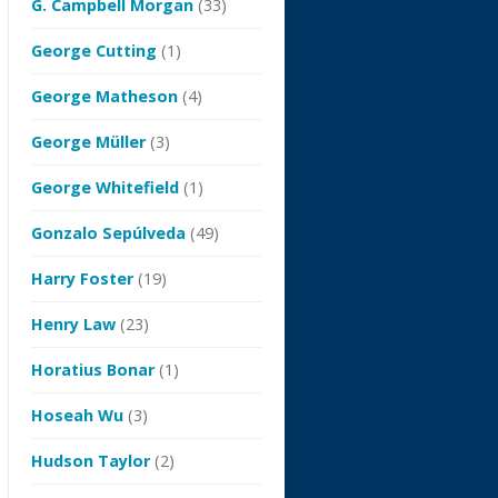
G. Campbell Morgan
(33)
George Cutting
(1)
George Matheson
(4)
George Müller
(3)
George Whitefield
(1)
Gonzalo Sepúlveda
(49)
Harry Foster
(19)
Henry Law
(23)
Horatius Bonar
(1)
Hoseah Wu
(3)
Hudson Taylor
(2)