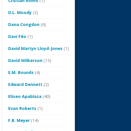
Cristian Romo
(1)
D.L. Moody
(2)
Dana Congdon
(6)
Davi Fêo
(1)
David Martyn Lloyd-Jones
(1)
David Wilkerson
(13)
E.M. Bounds
(4)
Edward Dennett
(2)
Eliseo Apablaza
(40)
Evan Roberts
(1)
F.B. Meyer
(14)