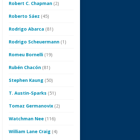
Robert C. Chapman
(2)
Roberto Sáez
(45)
Rodrigo Abarca
(81)
Rodrigo Scheuermann
(1)
Romeu Bornelli
(19)
Rubén Chacón
(81)
Stephen Kaung
(50)
T. Austin-Sparks
(51)
Tomaz Germanovix
(2)
Watchman Nee
(116)
William Lane Craig
(4)