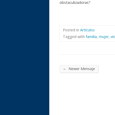
obstaculizadoras?
Posted in
Artículos
Tagged with
familia
,
mujer
,
vi
←
Newer Mensaje