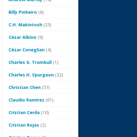
Billy Pinheiro
(6)
C.H. Makintosh
(25)
César Albino
(9)
Cézar Coneglian
(4)
Charles G. Trumbull
(1)
Charles H. Spurgeon
(32)
Christian Chen
(57)
Claudio Ramírez
(61)
Cristian Cerda
(10)
Cristian Rojas
(2)