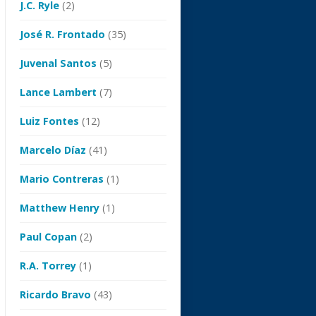
J.C. Ryle
(2)
José R. Frontado
(35)
Juvenal Santos
(5)
Lance Lambert
(7)
Luiz Fontes
(12)
Marcelo Díaz
(41)
Mario Contreras
(1)
Matthew Henry
(1)
Paul Copan
(2)
R.A. Torrey
(1)
Ricardo Bravo
(43)