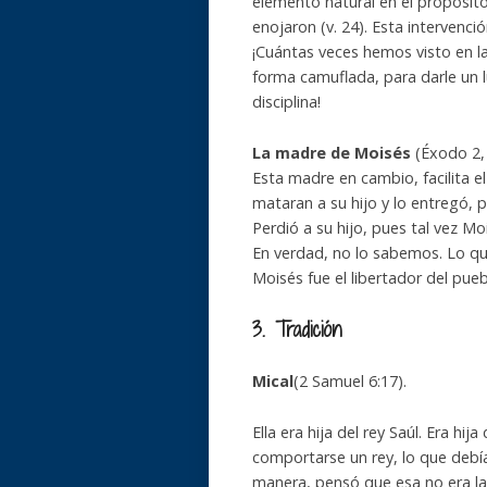
elemento natural en el propósito
enojaron (v. 24). Esta intervenció
¡Cuántas veces hemos visto en l
forma camuflada, para darle un l
disciplina!
La madre de Moisés
(Éxodo 2,
Esta madre en cambio, facilita e
mataran a su hijo y lo entregó, p
Perdió a su hijo, pues tal vez 
En verdad, no lo sabemos. Lo qu
Moisés fue el libertador del pueb
3. Tradición
Mical
(2 Samuel 6:17).
Ella era hija del rey Saúl. Era hi
comportarse un rey, lo que debía
manera, pensó que esa no era la