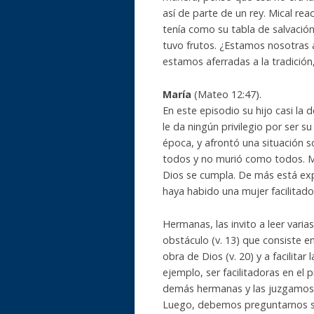
así de parte de un rey. Mical re
tenía como su tabla de salvació
tuvo frutos. ¿Estamos nosotras ab
estamos aferradas a la tradición
María
(Mateo 12:47).
En este episodio su hijo casi la
le da ningún privilegio por ser 
época, y afrontó una situación so
todos y no murió como todos. Ma
Dios se cumpla. De más está exp
haya habido una mujer facilitado
Hermanas, las invito a leer vari
obstáculo (v. 13) que consiste en
obra de Dios (v. 20) y a facilitar
ejemplo, ser facilitadoras en e
demás hermanas y las juzgamos p
Luego, debemos preguntarnos sob