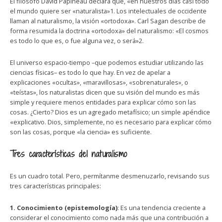
El filósofo David Papineau declara que, «en nuestros días casi todo
el mundo quiere ser «naturalista»1. Los intelectuales de occidente
llaman al naturalismo, la visión «ortodoxa». Carl Sagan describe de
forma resumida la doctrina «ortodoxa» del naturalismo: «El cosmos
es todo lo que es, o fue alguna vez, o será»2.
El universo espacio-tiempo –que podemos estudiar utilizando las
ciencias físicas– es todo lo que hay. En vez de apelar a
explicaciones «ocultas», «maravillosas», «sobrenaturales», o
«teístas», los naturalistas dicen que su visión del mundo es más
simple y requiere menos entidades para explicar cómo son las
cosas. ¿Cierto? Dios es un agregado metafísico; un simple apéndice
«explicativo. Dios, simplemente, no es necesario para explicar cómo
son las cosas, porque «la ciencia» es suficiente.
Tres características del naturalismo
Es un cuadro total. Pero, permítanme desmenuzarlo, revisando sus
tres características principales:
1. Conocimiento (epistemología)
: Es una tendencia creciente a
considerar el conocimiento como nada más que una contribución a