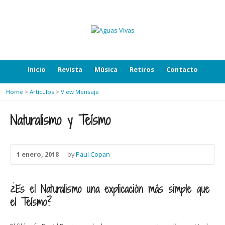
Inicio
Revista
Música
Retiros
Contacto
Home
>
Artículos
>
View Mensaje
Naturalismo y Teísmo
1 enero, 2018
by
Paul Copan
¿Es el Naturalismo una explicación más simple que
el Teísmo?