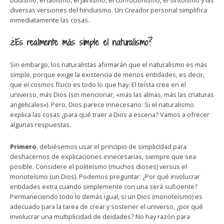
budismo, el taoísmo, el jainismo, el confucionismo, el sintoísmo y las
diversas versiones del hinduismo. Un Creador personal simplifica
inmediatamente las cosas.
¿Es realmente más simple el naturalismo?
Sin embargo, los naturalistas afirmarán que el naturalismo es más
simple, porque exige la existencia de menos entidades, es decir,
que el cosmos físico es todo lo que hay. El teísta cree en el
universo, más Dios (sin mencionar, «más las almas, más las criaturas
angelicales»). Pero, Dios parece innecesario: Si el naturalismo
explica las cosas ¿para qué traer a Dios a escena? Vamos a ofrecer
algunas respuestas.
Primero
, debiésemos usar el principio de simplicidad para
deshacernos de explicaciones innecesarias, siempre que sea
posible. Considere el politeísmo (muchos dioses) versus el
monoteísmo (un Dios). Podemos preguntar: ¿Por qué involucrar
entidades extra cuando simplemente con una será suficiente?
Permaneciendo todo lo demás igual, si un Dios (monoteísmo) es
adecuado para la tarea de crear y sostener el universo, ¿por qué
involucrar una multiplicidad de deidades? No hay razón para