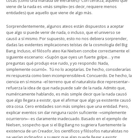
cosas (como una manada de elefantes)? Con certeza, aquello que
viene de la nada es «más simple» (es decir, requiere menos
entidades) que aquello que viene de algo más.
Sorprendentemente, algunos ateos están dispuestos a aceptar
que algo si puede venir de nada, o incluso, que el universo se
causó a sí mismo. Por supuesto, esto no nos debiera sorprender,
dadas las evidentes implicaciones teístas de la cosmología del Big
Bang. Incluso, el filósofo ateo Kai Nielsen concibe correctamente el
siguiente escenario: «Supón que oyes un fuerte golpe… y me
preguntas qué produjo ese ruido, y yo respondo: Nada,
simplemente ocurrió». Tú no lo aceptarías. De hecho, considerarías
mi respuesta como bien incomprensible»4. Concuerdo. De hecho, la
ciencia en sí misma –el terreno que el naturalista dice representar–
refuerza la idea de que nada puede salir de la nada. Admito que,
numéricamente hablando, es más simple decir que la nada causó
que algo llegara a existir, que el afirmar que algo ya existente causó
otra cosa. Cero entidades son más simples que una entidad. Pero,
explicar eventos sin dar ninguna razón suficiente –»simplemente
ocurrieron»– es claramente inadecuado. Basado en el ejemplo de
Nielsen, sospecho que si el Big Bang no sugiriera fuertemente la
existencia de un Creador, los científicos y filósofos naturalistas no
se verían inclinados a sugerir que algo puede llegar a existir,