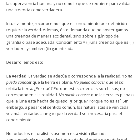
la supervivencia humana y no como lo que se requiere para validar
una creencia como verdadera.
Intuitivamente, reconocemos que el conocimiento por definición
requiere la verdad. Además, éste demanda que no sostengamos
una creencia de manera accidental, sino sobre algún tipo de
garantía o base adecuada: Conocimiento = (i) una creencia que es (ii)
verdadera y también (iii) garantizada.
Desarrollemos esto:
La verdad
: La verdad se adecúa o corresponde a la realidad. Yo
no
puedo
conoce
r que la tierra es plana.
No puedo
conocer
que el sol
orbita la tierra. ¿Por qué? Porque estas creencias son falsas; no
corresponden a la realidad.
No puedo
conocer
que la tierra es plana o
que la luna está hecha de queso. ¿Por qué? Porque no es así. Sin
embargo, a pesar del sentido común, los naturalistas se ven cada
vez más tentados a negar que la verdad sea necesaria para el
conocimiento.
No todos los naturalistas asumen esta visión (llamada
«epistemología naturalizada»), pero dado el punto de partida del