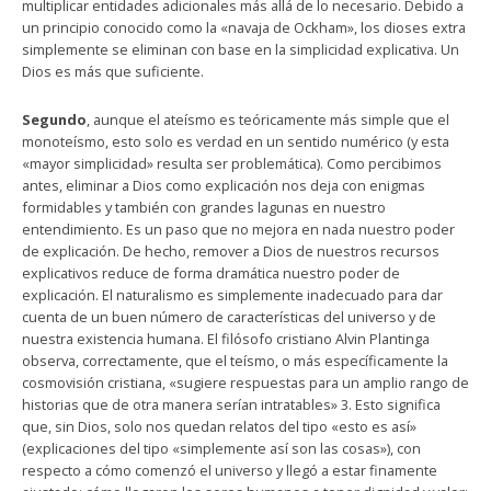
multiplicar entidades adicionales más allá de lo necesario. Debido a
un principio conocido como la «navaja de Ockham», los dioses extra
simplemente se eliminan con base en la simplicidad explicativa. Un
Dios es más que suficiente.
Segundo
, aunque el ateísmo es teóricamente más simple que el
monoteísmo, esto solo es verdad en un sentido numérico (y esta
«mayor simplicidad» resulta ser problemática). Como percibimos
antes, eliminar a Dios como explicación nos deja con enigmas
formidables y también con grandes lagunas en nuestro
entendimiento. Es un paso que no mejora en nada nuestro poder
de explicación. De hecho, remover a Dios de nuestros recursos
explicativos reduce de forma dramática nuestro poder de
explicación. El naturalismo es simplemente inadecuado para dar
cuenta de un buen número de características del universo y de
nuestra existencia humana. El filósofo cristiano Alvin Plantinga
observa, correctamente, que el teísmo, o más específicamente la
cosmovisión cristiana, «sugiere respuestas para un amplio rango de
historias que de otra manera serían intratables» 3. Esto significa
que, sin Dios, solo nos quedan relatos del tipo «esto es así»
(explicaciones del tipo «simplemente así son las cosas»), con
respecto a cómo comenzó el universo y llegó a estar finamente