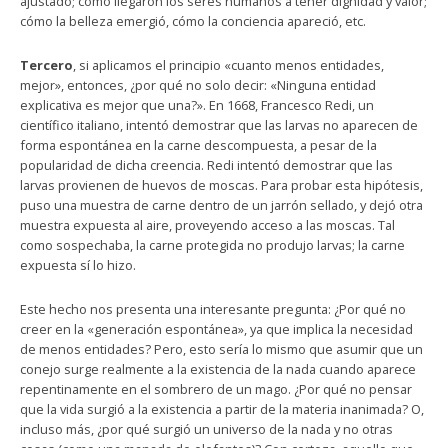
ajustado; cómo llegaron los seres humanos a tener dignidad y valor;
cómo la belleza emergió, cómo la conciencia apareció, etc.
Tercero
, si aplicamos el principio «cuanto menos entidades,
mejor», entonces, ¿por qué no solo decir: «Ninguna entidad
explicativa es mejor que una?». En 1668, Francesco Redi, un
científico italiano, intentó demostrar que las larvas no aparecen de
forma espontánea en la carne descompuesta, a pesar de la
popularidad de dicha creencia. Redi intentó demostrar que las
larvas provienen de huevos de moscas. Para probar esta hipótesis,
puso una muestra de carne dentro de un jarrón sellado, y dejó otra
muestra expuesta al aire, proveyendo acceso a las moscas. Tal
como sospechaba, la carne protegida no produjo larvas; la carne
expuesta sí lo hizo.
Este hecho nos presenta una interesante pregunta: ¿Por qué no
creer en la «generación espontánea», ya que implica la necesidad
de menos entidades? Pero, esto sería lo mismo que asumir que un
conejo surge realmente a la existencia de la nada cuando aparece
repentinamente en el sombrero de un mago. ¿Por qué no pensar
que la vida surgió a la existencia a partir de la materia inanimada? O,
incluso más, ¿por qué surgió un universo de la nada y no otras