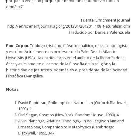
porque lo veo, sino porque por medio de él puedo ver todo lo
demás»7.
Fuente: Enrichment Journal
http://enrichmentjournal.ag.org/201201/201201_108_Naturalism.cfm
Traducido por Daniela Valenzuela
Paul Copan
. Teólogo cristiano, filósofo analítico, eticista, apologista
y escritor. Actualmente es profesor de la Palm Beach Atlantic
University (USA). Ha escrito libros en el ámbito de la filosofía de la
ética y asimismo en el campo de la filosofía de la religión y la
historicidad de Jesucristo. Además es el presidente de la Sociedad
Filosófica Evangélica.
Notas
David Papineau, Philosophical Naturalism (Oxford: Blackwell,
1993), 1.
Carl Sagan, Cosmos (New York: Random House, 1980), 4.
Alvin Plantinga, «Natural Theology,» in ed. Jaegwon Kim and
Ernest Sosa, Companion to Metaphysics (Cambridge:
Blackwell, 1995), 347.