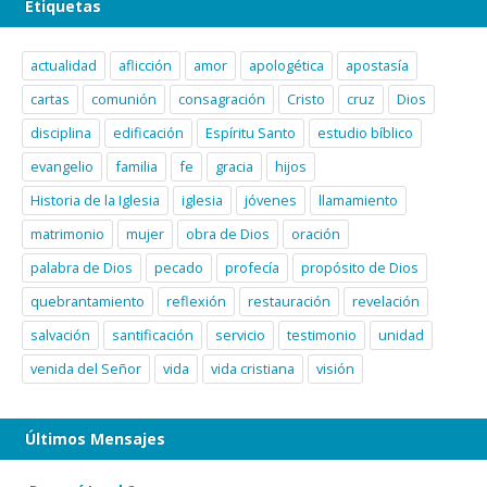
Etiquetas
actualidad
aflicción
amor
apologética
apostasía
cartas
comunión
consagración
Cristo
cruz
Dios
disciplina
edificación
Espíritu Santo
estudio bíblico
evangelio
familia
fe
gracia
hijos
Historia de la Iglesia
iglesia
jóvenes
llamamiento
matrimonio
mujer
obra de Dios
oración
palabra de Dios
pecado
profecía
propósito de Dios
quebrantamiento
reflexión
restauración
revelación
salvación
santificación
servicio
testimonio
unidad
venida del Señor
vida
vida cristiana
visión
Últimos Mensajes