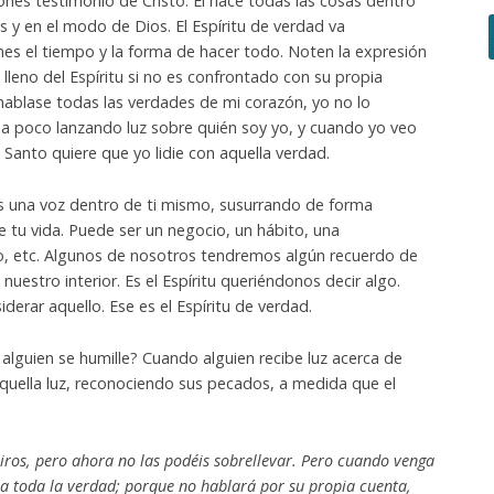
zones testimonio de Cristo. Él hace todas las cosas dentro
 y en el modo de Dios. El Espíritu de verdad va
s el tiempo y la forma de hacer todo. Noten la expresión
 lleno del Espíritu si no es confrontado con su propia
ablase todas las verdades de mi corazón, yo no lo
 a poco lanzando luz sobre quién soy yo, y cuando yo veo
 Santo quiere que yo lidie con aquella verdad.
s una voz dentro de ti mismo, susurrando de forma
e tu vida. Puede ser un negocio, un hábito, una
o, etc. Algunos de nosotros tendremos algún recuerdo de
uestro interior. Es el Espíritu queriéndonos decir algo.
rar aquello. Ese es el Espíritu de verdad.
alguien se humille? Cuando alguien recibe luz acerca de
aquella luz, reconociendo sus pecados, a medida que el
ros, pero ahora no las podéis sobrellevar. Pero cuando venga
á a toda la verdad; porque no hablará por su propia cuenta,