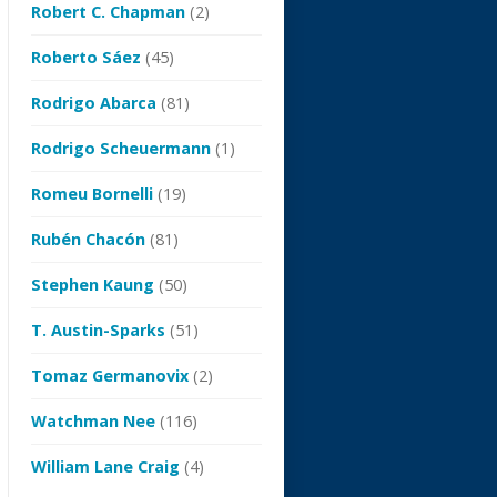
Robert C. Chapman
(2)
Roberto Sáez
(45)
Rodrigo Abarca
(81)
Rodrigo Scheuermann
(1)
Romeu Bornelli
(19)
Rubén Chacón
(81)
Stephen Kaung
(50)
T. Austin-Sparks
(51)
Tomaz Germanovix
(2)
Watchman Nee
(116)
William Lane Craig
(4)