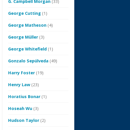
G. Campbell Morgan
(33)
George Cutting
(1)
George Matheson
(4)
George Müller
(3)
George Whitefield
(1)
Gonzalo Sepúlveda
(49)
Harry Foster
(19)
Henry Law
(23)
Horatius Bonar
(1)
Hoseah Wu
(3)
Hudson Taylor
(2)