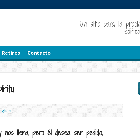
Un sitio para la procl
edifi
Retiros
Contacto
íritu
eglian
y nos llena, pero él desea ser pedido,