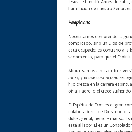
Jesús se humilló. Antes de subir
humillación de nuestro Señor, es 
Simplicidad
Necesitamos comprender algunos
complicado, sino un Dios de prof
está ocupado; es contrario a la l
vaciamiento, para que el Espíritu
Ahora, vamos a mirar otros versíc
mí es; y el que conmigo no recog
hijo crezca en la carrera espirit
oír al Padre, o él crece sufriendo
El Espíritu de Dios es el gran 
colaboradores de Dios, cooperado
dulce, gentil, tierno y manso. Es
está al lado’. Él es un Consolador
con nosotros una alianza de mis