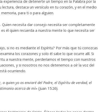
la experiencia de detenerte un tiempo en la Palabra por la
u lectura, destaca un versículo en tu corazón, y en el medio
u memoria, para ti o para alguien.
»
. Quien necesita dar consejo necesita ser completamente
 es él quien recuerda a nuestra mente lo que necesita ser
jo, si no es mediante el Espíritu? Por más que tú conozcas
s examina los corazones y solo él sabe lo que ocurre allí. Si
íritu a nuestra mente, perderíamos el tiempo con nuestros
tuaciones, y si nosotros no nos detenemos a oír la voz del
está ocurriendo.
a quien yo os enviaré del Padre, el Espíritu de verdad, el
estimonio acerca de mí»
(Juan 15:26).