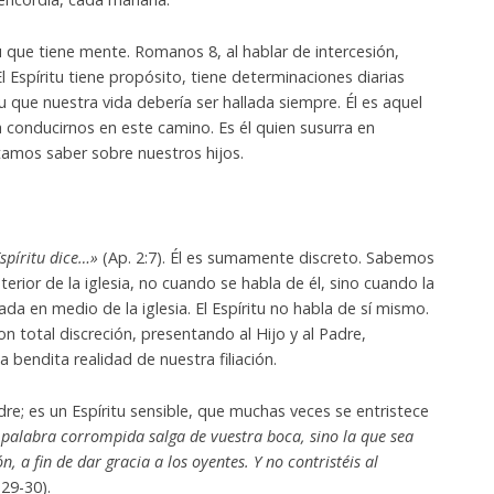
itu que tiene mente. Romanos 8, al hablar de intercesión,
l Espíritu tiene propósito, tiene determinaciones diarias
u que nuestra vida debería ser hallada siempre. Él es aquel
conducirnos en este camino. Es él quien susurra en
tamos saber sobre nuestros hijos.
Espíritu dice…»
(Ap. 2:7). Él es sumamente discreto. Sabemos
nterior de la iglesia, no cuando se habla de él, sino cuando la
lada en medio de la iglesia. El Espíritu no habla de sí mismo.
con total discreción, presentando al Hijo y al Padre,
 bendita realidad de nuestra filiación.
dre; es un Espíritu sensible, que muchas veces se entristece
palabra corrompida salga de vuestra boca, sino la que sea
, a fin de dar gracia a los oyentes. Y no contristéis al
:29-30).