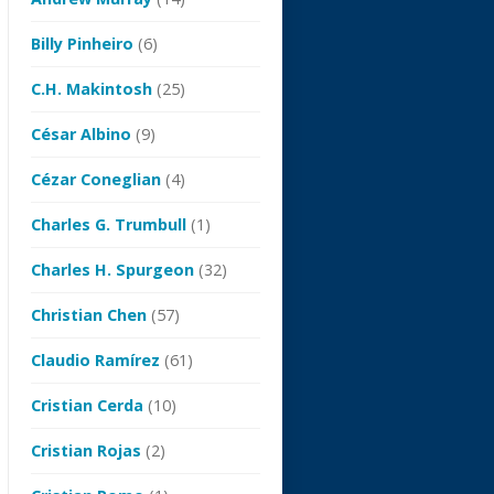
Billy Pinheiro
(6)
C.H. Makintosh
(25)
César Albino
(9)
Cézar Coneglian
(4)
Charles G. Trumbull
(1)
Charles H. Spurgeon
(32)
Christian Chen
(57)
Claudio Ramírez
(61)
Cristian Cerda
(10)
Cristian Rojas
(2)