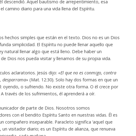
, él descendió. Aquel bautismo de arrepentimiento, esa
el camino diario para una vida llena del Espíritu.
 hechos simples que están en el texto. Dios no es un Dios
unda simplicidad. El Espíritu no puede llenar aquello que
ey natural llenar algo que está lleno. Debe haber un
 de Dios nos pueda visitar y llenarnos de su propia vida.
ulos aclaratorios. Jesús dijo:
«El que no es conmigo, contra
e, desparrama»
(Mat. 12:30). Solo hay dos formas en que un
ual: oyendo, o sufriendo. No existe otra forma. O él crece por
. A través de los sufrimientos, él aprenderá a oír.
comunicador de parte de Dios. Nosotros somos
res con el bendito Espíritu Santo en nuestras vidas. Él es
 un compañero inseparable. Paracleto significa ‘aquel que
, un visitador diario; es un Espíritu de alianza, que renueva
ericordia, cada mañana.