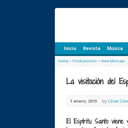
Inicio
Revista
Música
Home
>
Predicaciones
>
View Mensaje
La visitación del Esp
1 enero, 2015
by
Cézar Con
El Espíritu Santo viene 