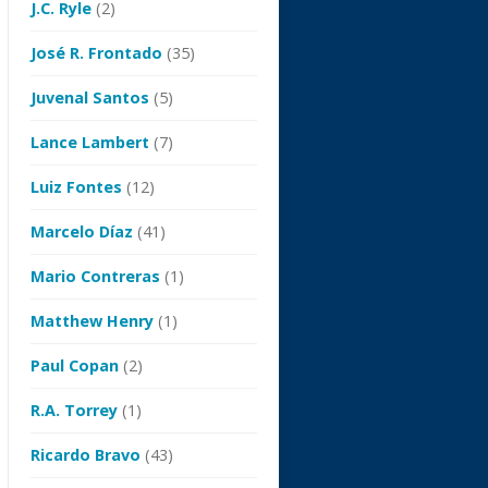
J.C. Ryle
(2)
José R. Frontado
(35)
Juvenal Santos
(5)
Lance Lambert
(7)
Luiz Fontes
(12)
Marcelo Díaz
(41)
Mario Contreras
(1)
Matthew Henry
(1)
Paul Copan
(2)
R.A. Torrey
(1)
Ricardo Bravo
(43)