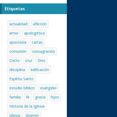
Etiquetas
actualidad
aflicción
amor
apologética
apostasía
cartas
comunión
consagración
Cristo
cruz
Dios
disciplina
edificación
Espíritu Santo
estudio bíblico
evangelio
familia
fe
gracia
hijos
Historia de la Iglesia
iglesia
jóvenes