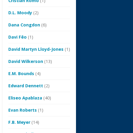
Cristian Romo
(1)
D.L. Moody
(2)
Dana Congdon
(6)
Davi Fêo
(1)
David Martyn Lloyd-Jones
(1)
David Wilkerson
(13)
E.M. Bounds
(4)
Edward Dennett
(2)
Eliseo Apablaza
(40)
Evan Roberts
(1)
F.B. Meyer
(14)