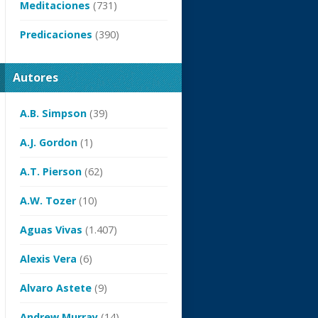
Meditaciones
(731)
Predicaciones
(390)
Autores
A.B. Simpson
(39)
A.J. Gordon
(1)
A.T. Pierson
(62)
A.W. Tozer
(10)
Aguas Vivas
(1.407)
Alexis Vera
(6)
Alvaro Astete
(9)
Andrew Murray
(14)