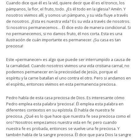
Cuando dice que él es la vid, quiere decir que él es el tronco, los
pámpanos, la flor, el fruto, todo. ¿Es él todo en la iglesia? Amén. Y
nosotros vivimos allí, y somos un pámpano, y su vida fluye a través
de nosotros. ¿Esta es nuestra vida? Es su vida a través de nosotros.
Si nosotros permanecemos… Él dice esto de manera condicional. Si
no permanecemos, si no damos fruto, él nos corta. Esta es una
ilustración de cuán importante es permanecer. ¡Su casa es tan
preciosa!
Este «permanecer» es algo que puede ser interrumpido a causa de
la carnalidad. Cuando nosotros vivimos una vida cristiana carnal, no
podemos permanecer en la preciosidad de Jesús, porque el
espíritu y la carne batallan el uno contra el otro. Pero si andamos en
el espíritu, entonces vivimos en esta permanencia preciosa.
Pedro habla de esta casa preciosa de Dios. Es interesante cómo
Pedro emplea esta palabra ‘preciosa’. Él emplea esta palabra en
diferentes contextos en su epístola. Él habla de nuestra fe
preciosa. ¿Qué es lo que hace que nuestra fe sea preciosa como el
oro? Nosotros empezamos nuestra vida en fe; pero cuando
nuestra fe es probada, entonces se vuelve una fe preciosa. Y
también habla de la sangre preciosa. Él dice que para Dios la sangre