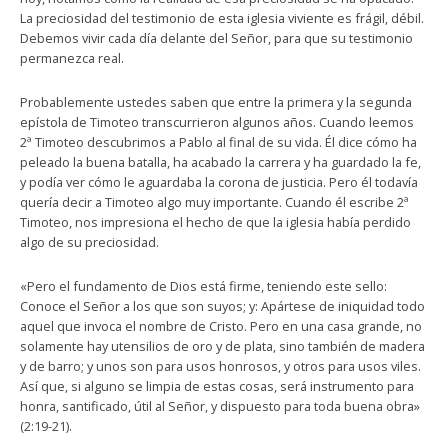
La preciosidad del testimonio de esta iglesia viviente es frágil, débil.
Debemos vivir cada día delante del Señor, para que su testimonio
permanezca real.
Probablemente ustedes saben que entre la primera y la segunda
epístola de Timoteo transcurrieron algunos años. Cuando leemos
2ª Timoteo descubrimos a Pablo al final de su vida. Él dice cómo ha
peleado la buena batalla, ha acabado la carrera y ha guardado la fe,
y podía ver cómo le aguardaba la corona de justicia. Pero él todavía
quería decir a Timoteo algo muy importante. Cuando él escribe 2ª
Timoteo, nos impresiona el hecho de que la iglesia había perdido
algo de su preciosidad.
«Pero el fundamento de Dios está firme, teniendo este sello:
Conoce el Señor a los que son suyos; y: Apártese de iniquidad todo
aquel que invoca el nombre de Cristo. Pero en una casa grande, no
solamente hay utensilios de oro y de plata, sino también de madera
y de barro; y unos son para usos honrosos, y otros para usos viles.
Así que, si alguno se limpia de estas cosas, será instrumento para
honra, santificado, útil al Señor, y dispuesto para toda buena obra»
(2:19-21).