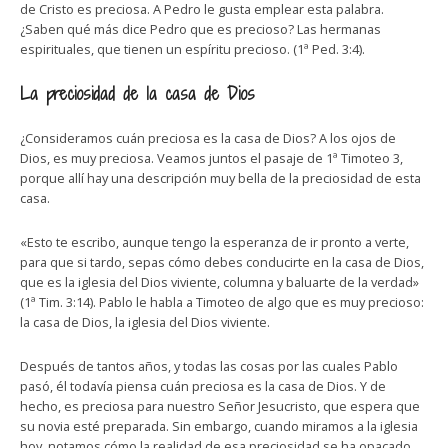
de Cristo es preciosa. A Pedro le gusta emplear esta palabra.
¿Saben qué más dice Pedro que es precioso? Las hermanas
espirituales, que tienen un espíritu precioso. (1ª Ped. 3:4).
La preciosidad de la casa de Dios
¿Consideramos cuán preciosa es la casa de Dios? A los ojos de
Dios, es muy preciosa. Veamos juntos el pasaje de 1ª Timoteo 3,
porque allí hay una descripción muy bella de la preciosidad de esta
casa.
«Esto te escribo, aunque tengo la esperanza de ir pronto a verte,
para que si tardo, sepas cómo debes conducirte en la casa de Dios,
que es la iglesia del Dios viviente, columna y baluarte de la verdad»
(1ª Tim. 3:14). Pablo le habla a Timoteo de algo que es muy precioso:
la casa de Dios, la iglesia del Dios viviente.
Después de tantos años, y todas las cosas por las cuales Pablo
pasó, él todavía piensa cuán preciosa es la casa de Dios. Y de
hecho, es preciosa para nuestro Señor Jesucristo, que espera que
su novia esté preparada. Sin embargo, cuando miramos a la iglesia
hoy, notamos cómo la realidad de esa preciosidad se ha opacado.