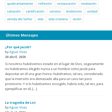
quebrantamiento
reflexión
restauración
revelación
salvación
santificación
servicio
testimonio
unidad
venida del Señor
vida
vida cristiana
visión
Últimos Mensajes
¿Por qué Jacob?
by
Aguas Vivas
20 abril, 2026
Si nosotros hubiésemos estado en el lugar de Dios, seguramente
no hubiéramos elegido nunca a un hombre como Jacob para
depositar en él una gran honra. Hubiéramos, tal vez, considerado
que la inversión era demasiado alta para un caso tan poco
promisorio. Y si lo hubiésemos escogido, habría sido, tal vez, para
ejemplificar en él, […]
La tragedia de Lot
by
Aguas Vivas