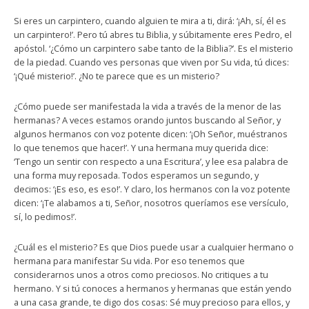
Si eres un carpintero, cuando alguien te mira a ti, dirá: ‘¡Ah, sí, él es
un carpintero!’. Pero tú abres tu Biblia, y súbitamente eres Pedro, el
apóstol. ‘¿Cómo un carpintero sabe tanto de la Biblia?’. Es el misterio
de la piedad. Cuando ves personas que viven por Su vida, tú dices:
‘¡Qué misterio!’. ¿No te parece que es un misterio?
¿Cómo puede ser manifestada la vida a través de la menor de las
hermanas? A veces estamos orando juntos buscando al Señor, y
algunos hermanos con voz potente dicen: ‘¡Oh Señor, muéstranos
lo que tenemos que hacer!’. Y una hermana muy querida dice:
‘Tengo un sentir con respecto a una Escritura’, y lee esa palabra de
una forma muy reposada. Todos esperamos un segundo, y
decimos: ‘¡Es eso, es eso!’. Y claro, los hermanos con la voz potente
dicen: ‘¡Te alabamos a ti, Señor, nosotros queríamos ese versículo,
sí, lo pedimos!’.
¿Cuál es el misterio? Es que Dios puede usar a cualquier hermano o
hermana para manifestar Su vida. Por eso tenemos que
considerarnos unos a otros como preciosos. No critiques a tu
hermano. Y si tú conoces a hermanos y hermanas que están yendo
a una casa grande, te digo dos cosas: Sé muy precioso para ellos, y