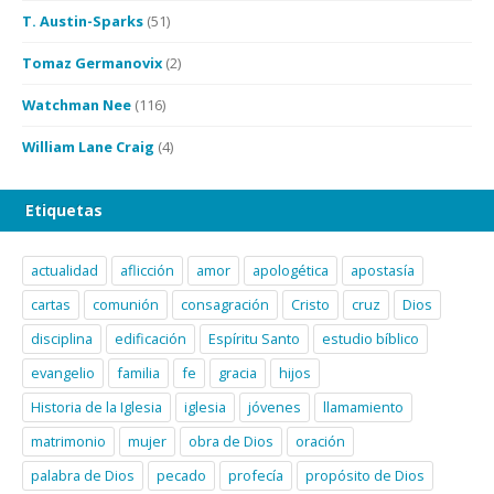
T. Austin-Sparks
(51)
Tomaz Germanovix
(2)
Watchman Nee
(116)
William Lane Craig
(4)
Etiquetas
actualidad
aflicción
amor
apologética
apostasía
cartas
comunión
consagración
Cristo
cruz
Dios
disciplina
edificación
Espíritu Santo
estudio bíblico
evangelio
familia
fe
gracia
hijos
Historia de la Iglesia
iglesia
jóvenes
llamamiento
matrimonio
mujer
obra de Dios
oración
palabra de Dios
pecado
profecía
propósito de Dios