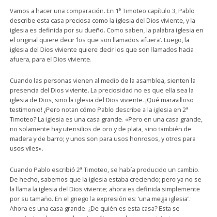
Vamos a hacer una comparación. En 1ª Timoteo capítulo 3, Pablo
describe esta casa preciosa como la iglesia del Dios viviente, y la
iglesia es definida por su dueño. Como saben, la palabra iglesia en
el original quiere decir ‘los que son llamados afuera’. Luego, la
iglesia del Dios viviente quiere decir los que son llamados hacia
afuera, para el Dios viviente.
Cuando las personas vienen al medio de la asamblea, sienten la
presencia del Dios viviente. La preciosidad no es que ella sea la
iglesia de Dios, sino la iglesia del Dios viviente. ¡Qué maravilloso
testimonio! ¿Pero notan cómo Pablo describe a la iglesia en 2ª
Timoteo? La iglesia es una casa grande. «Pero en una casa grande,
no solamente hay utensilios de oro y de plata, sino también de
madera y de barro; y unos son para usos honrosos, y otros para
usos viles».
Cuando Pablo escribió 2ª Timoteo, se había producido un cambio.
De hecho, sabemos que la iglesia estaba creciendo; pero ya no se
la llama la iglesia del Dios viviente; ahora es definida simplemente
por su tamaño. En el griego la expresión es: ‘una mega iglesia’.
Ahora es una casa grande. ¿De quién es esta casa? Esta se