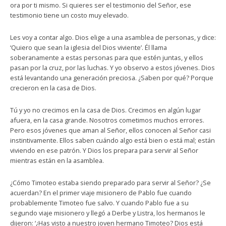
ora por ti mismo. Si quieres ser el testimonio del Señor, ese
testimonio tiene un costo muy elevado.
Les voy a contar algo. Dios elige a una asamblea de personas, y dice:
‘Quiero que sean la iglesia del Dios viviente’. Él llama
soberanamente a estas personas para que estén juntas, y ellos
pasan por la cruz, por las luchas. Y yo observo a estos jóvenes. Dios
está levantando una generación preciosa. ¿Saben por qué? Porque
crecieron en la casa de Dios.
Tú y yo no crecimos en la casa de Dios. Crecimos en algún lugar
afuera, en la casa grande. Nosotros cometimos muchos errores.
Pero esos jóvenes que aman al Señor, ellos conocen al Señor casi
instintivamente. Ellos saben cuándo algo está bien o está mal; están
viviendo en ese patrón. Y Dios los prepara para servir al Señor
mientras están en la asamblea.
¿Cómo Timoteo estaba siendo preparado para servir al Señor? ¿Se
acuerdan? En el primer viaje misionero de Pablo fue cuando
probablemente Timoteo fue salvo. Y cuando Pablo fue a su
segundo viaje misionero y llegó a Derbe y Listra, los hermanos le
dijeron: ‘¿Has visto a nuestro joven hermano Timoteo? Dios está