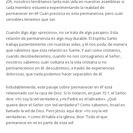
¡Oh, nosotros tendríamos tanta más vida en nuestras asambleas si
cada miembro estuviera experimentando la realidad de
permanecer en él! Cuán preciosa es esta permanencia, pero cuán
sensibles tenemos que ser.
Cuando digo algo «precioso», no se trata de algo pasajero. Esta
relación de permanencia es algo muy durable. El Espíritu Santo
trabaja pacientemente con nuestras vidas, y él nos poda; de manera
que sabemos que esta relación es fuerte. Y aun como cristianos,
cuando desobedecemos, cuando no nos consagramos al Señor,
nosotros sabemos cuán solitaria es la vida cristiana si no
permanecemos en él; descubrimos, a través de experiencias
dolorosas, que nada podemos hacer separados de él.
Indudablemente, este pasaje sobre ‘permanecer en él’ está
relacionado con la casa de Dios. Si lo notaron, en Juan 15:1, el Señor
dice: «Yo soy la vid verdadera, y mi Padre es el labrador». ¿Qué
quiere decir el Señor con ‘vid verdadera’? Como sabemos, Israel es
llamado la vid de Dios. Pero Jesús aquí dice: «Yo soy la vid
verdadera». Y como él habla a la iglesia, dice: ‘Todo el que
permanece en mí es parte de esta vid’.