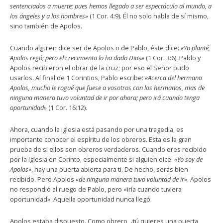
sentenciados a muerte; pues hemos llegado a ser espectáculo al mundo, a
los ángeles y a los hombres»
(1 Cor. 4:9). Él no solo habla de sí mismo,
sino también de Apolos.
Cuando alguien dice ser de Apolos o de Pablo, éste dice:
«Yo planté,
Apolos regó; pero el crecimiento lo ha dado Dios»
(1 Cor. 3:6). Pablo y
Apolos recibieron el obrar de la cruz; por eso el Señor pudo
usarlos. Al final de 1 Corintios, Pablo escribe:
«Acerca del hermano
Apolos, mucho le rogué que fuese a vosotros con los hermanos, mas de
ninguna manera tuvo voluntad de ir por ahora; pero irá cuando tenga
oportunidad»
(1 Cor. 16:12).
Ahora, cuando la iglesia está pasando por una tragedia, es
importante conocer el espíritu de los obreros. Esta es la gran
prueba de si ellos son obreros verdaderos. Cuando eres recibido
por la iglesia en Corinto, especialmente si alguien dice:
«Yo soy de
Apolos»
, hay una puerta abierta para ti. De hecho, serás bien
recibido. Pero Apolos
«de ninguna manera tuvo voluntad de ir»
. Apolos
no respondió al ruego de Pablo, pero «iría cuando tuviera
oportunidad». Aquella oportunidad nunca llegó.
Apolos estaba dispuesto. Como obrero, ¿tú quieres una puerta