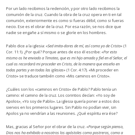
Por un lado recibimos la redención, y por otro lado recibimos la
comunión de la cruz. Cuando la obra de la cruz opera en ti en tal
comunión, exteriormente es como si fueras débil, como si fueras
necio. Ese es el obrar de la cruz. Por esa razón, se nos dice que
nadie se engañe a sí mismo o se gloríe en los hombres.
Pablo dice a la iglesia:
«Sed imita-dores de mí, así como yo de Cristo»
(1
Cor. 11:1). ¿Por qué? Porque antes de eso él escribe:
«Por esto
mismo os he enviado a Timoteo, que es mi hijo amado y fiel en el Señor, el
cual os recordará mi proceder en Cristo, de la manera que enseño en
todas partes y en todas las iglesias»
(1 Cor. 4:17). «Mi proceder en
Cristo» se traduce también como «Mis caminos en Cristo».
¿Cuáles son los «caminos en Cristo» de Pablo? Pablo tenía un
camino: el camino de la cruz. Los corintios decían: «Yo soy de
Apolos», «Yo soy de Pablo». La iglesia quería poner a estos dos
siervos en los primeros lugares. Sin Pablo no podían vivir, sin
Apolos ya no vendrían a las reuniones. ¿Qué espíritu era ése?
Mas, gracias al Señor por el obrar de la cruz.
«Porque según pienso,
Dios nos ha exhibido a nosotros los apóstoles como postreros, como a