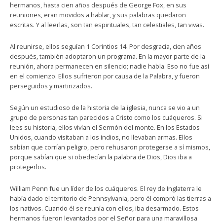
hermanos, hasta cien años después de George Fox, en sus
reuniones, eran movidos a hablar, y sus palabras quedaron
escritas. Y al leerlas, son tan espirituales, tan celestiales, tan vivas.
Al reunirse, ellos seguían 1 Corintios 14. Por desgracia, cien años
después, también adoptaron un programa. En la mayor parte de la
reunión, ahora permanecen en silencio; nadie habla. Eso no fue así
en el comienzo. Ellos sufrieron por causa de la Palabra, y fueron
perseguidos y martirizados.
Según un estudioso de la historia de la iglesia, nunca se vio a un
grupo de personas tan parecidos a Cristo como los cuáqueros. Si
lees su historia, ellos vivían el Sermón del monte. En los Estados
Unidos, cuando visitaban a los indios, no llevaban armas. Ellos
sabían que corrían peligro, pero rehusaron protegerse a sí mismos,
porque sabían que si obedecían la palabra de Dios, Dios iba a
protegerlos.
William Penn fue un líder de los cuáqueros. El rey de Inglaterra le
había dado el territorio de Pennsylvania, pero él compró las tierras a
los nativos. Cuando él se reunía con ellos, iba desarmado. Estos
hermanos fueron levantados por el Señor para una maravillosa