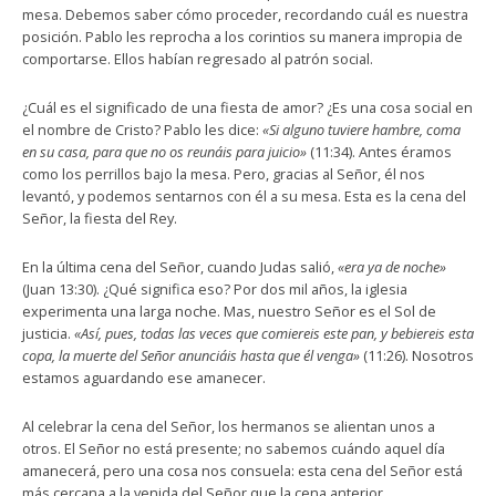
mesa. Debemos saber cómo proceder, recordando cuál es nuestra
posición. Pablo les reprocha a los corintios su manera impropia de
comportarse. Ellos habían regresado al patrón social.
¿Cuál es el significado de una fiesta de amor? ¿Es una cosa social en
el nombre de Cristo? Pablo les dice:
«Si alguno tuviere hambre, coma
en su casa, para que no os reunáis para juicio»
(11:34). Antes éramos
como los perrillos bajo la mesa. Pero, gracias al Señor, él nos
levantó, y podemos sentarnos con él a su mesa. Esta es la cena del
Señor, la fiesta del Rey.
En la última cena del Señor, cuando Judas salió,
«era ya de noche»
(Juan 13:30). ¿Qué significa eso? Por dos mil años, la iglesia
experimenta una larga noche. Mas, nuestro Señor es el Sol de
justicia.
«Así, pues, todas las veces que comiereis este pan, y bebiereis esta
copa, la muerte del Señor anunciáis hasta que él venga»
(11:26). Nosotros
estamos aguardando ese amanecer.
Al celebrar la cena del Señor, los hermanos se alientan unos a
otros. El Señor no está presente; no sabemos cuándo aquel día
amanecerá, pero una cosa nos consuela: esta cena del Señor está
más cercana a la venida del Señor que la cena anterior.