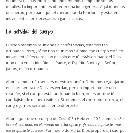
enumera es muy interesante. No tenemos tiempo de ver los
detalles. Lo importante es obtener una idea general. Aquí tenemos
un cuerpo, pero para que el cuerpo pueda funcionar y estar en
movimiento, son necesarias algunas cosas.
La actividad del cuerpo
Cuando tenemos reuniones o conferencias, estamos tan
ocupados. Pero, ¿cómo nos reunimos? ¿Cómo ese cuerpo está en
movimiento? Recuerda, no es solo que tú estás ocupado; el Dios
trino está en acción. Dios el Padre, el Espíritu Santo y el Señor,
juntos, están ocupados.
Ahora vemos cuán seria es nuestra reunión. Debemos regocijarnos
en la presencia de Dios, es verdad; pero lo importante de una
reunión, si el cuerpo está funcionando bien, no es porque tú la
condujiste de manera exitosa. Si tenemos el concepto correcto, el
congregarnos será totalmente diferente.
Ahora, ¿por qué el cuerpo de Cristo? En Hebreos 10:5, leemos:
«Por
lo cual, entrando en el mundo dice: Sacrificio y ofrenda no quisiste; mas
me preparaste cuerpo»
. Por medio de María, Dios preparó un cuerpo