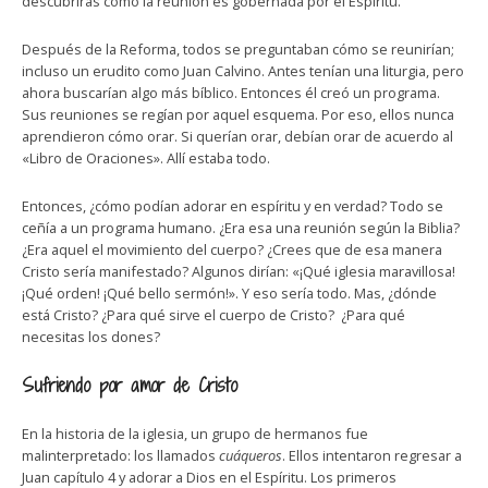
descubrirás cómo la reunión es gobernada por el Espíritu.
Después de la Reforma, todos se preguntaban cómo se reunirían;
incluso un erudito como Juan Calvino. Antes tenían una liturgia, pero
ahora buscarían algo más bíblico. Entonces él creó un programa.
Sus reuniones se regían por aquel esquema. Por eso, ellos nunca
aprendieron cómo orar. Si querían orar, debían orar de acuerdo al
«Libro de Oraciones». Allí estaba todo.
Entonces, ¿cómo podían adorar en espíritu y en verdad? Todo se
ceñía a un programa humano. ¿Era esa una reunión según la Biblia?
¿Era aquel el movimiento del cuerpo? ¿Crees que de esa manera
Cristo sería manifestado? Algunos dirían: «¡Qué iglesia maravillosa!
¡Qué orden! ¡Qué bello sermón!». Y eso sería todo. Mas, ¿dónde
está Cristo? ¿Para qué sirve el cuerpo de Cristo? ¿Para qué
necesitas los dones?
Sufriendo por amor de Cristo
En la historia de la iglesia, un grupo de hermanos fue
malinterpretado: los llamados
cuáqueros
. Ellos intentaron regresar a
Juan capítulo 4 y adorar a Dios en el Espíritu. Los primeros