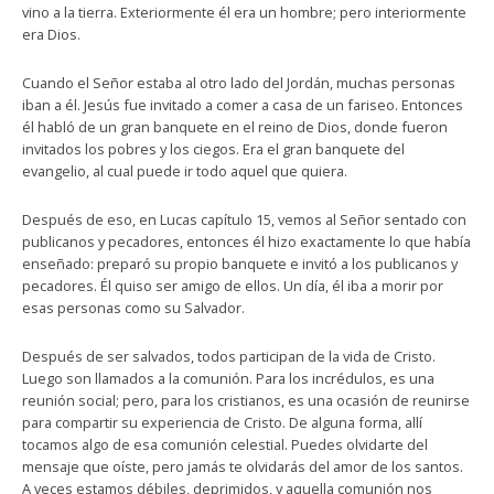
vino a la tierra. Exteriormente él era un hombre; pero interiormente
era Dios.
Cuando el Señor estaba al otro lado del Jordán, muchas personas
iban a él. Jesús fue invitado a comer a casa de un fariseo. Entonces
él habló de un gran banquete en el reino de Dios, donde fueron
invitados los pobres y los ciegos. Era el gran banquete del
evangelio, al cual puede ir todo aquel que quiera.
Después de eso, en Lucas capítulo 15, vemos al Señor sentado con
publicanos y pecadores, entonces él hizo exactamente lo que había
enseñado: preparó su propio banquete e invitó a los publicanos y
pecadores. Él quiso ser amigo de ellos. Un día, él iba a morir por
esas personas como su Salvador.
Después de ser salvados, todos participan de la vida de Cristo.
Luego son llamados a la comunión. Para los incrédulos, es una
reunión social; pero, para los cristianos, es una ocasión de reunirse
para compartir su experiencia de Cristo. De alguna forma, allí
tocamos algo de esa comunión celestial. Puedes olvidarte del
mensaje que oíste, pero jamás te olvidarás del amor de los santos.
A veces estamos débiles, deprimidos, y aquella comunión nos