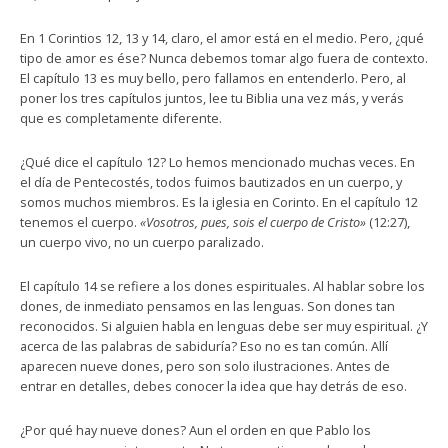
En 1 Corintios 12, 13 y 14, claro, el amor está en el medio. Pero, ¿qué
tipo de amor es ése? Nunca debemos tomar algo fuera de contexto.
El capítulo 13 es muy bello, pero fallamos en entenderlo. Pero, al
poner los tres capítulos juntos, lee tu Biblia una vez más, y verás
que es completamente diferente.
¿Qué dice el capítulo 12? Lo hemos mencionado muchas veces. En
el día de Pentecostés, todos fuimos bautizados en un cuerpo, y
somos muchos miembros. Es la iglesia en Corinto. En el capítulo 12
tenemos el cuerpo.
«Vosotros, pues, sois el cuerpo de Cristo»
(12:27),
un cuerpo vivo, no un cuerpo paralizado.
El capítulo 14 se refiere a los dones espirituales. Al hablar sobre los
dones, de inmediato pensamos en las lenguas. Son dones tan
reconocidos. Si alguien habla en lenguas debe ser muy espiritual. ¿Y
acerca de las palabras de sabiduría? Eso no es tan común. Allí
aparecen nueve dones, pero son solo ilustraciones. Antes de
entrar en detalles, debes conocer la idea que hay detrás de eso.
¿Por qué hay nueve dones? Aun el orden en que Pablo los