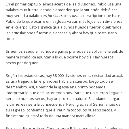
En el primer capítulo leímos acerca de las divisiones. Pablo usa una
palabra muy fuerte, dando a entender que la situación debió ser
muy seria. La palabra es
facciones
o
sectas
. La descripción que hace
Pablo de lo que ocurre en la iglesia va aun más lejos: son divisiones
en el cuerpo. Esto significa que algunos huesos fueron quebrados,
las articulaciones fueron dislocadas, y ahora hay que restaurarlo
todo.
Si leemos Ezequiel, aunque algunas profecías se aplican a Israel, de
manera simbólica apuntan a lo que ocurre hoy día. Hay huesos
secos por doquier.
Según las estadísticas, hay 38.000 divisiones en la cristiandad actual.
Es una tragedia. En el principio había un cuerpo; luego todo se
desmembró. Así, a partir de la iglesia en Corinto podemos
interpretar lo que está ocurriendo hoy. Para que un cuerpo llegue a
ser solo huesos secos, hay un proceso natural. Si andamos según
la carne, esa será la consecuencia. Pero, gracias al Señor, antes de
su regreso, confiamos que él reunirá todos los huesos secos, y
finalmente ajustará todo de una manera maravillosa.
Esa tragedia ocurrió en Corinto, pero Pablo agrega algo más:
«Porque