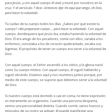
para Jesús, y con aquel cuerpo él vivió y murió por nosotros en la
cruz. Y el versículo 7 dice:
«Entonces dije: He aquí que vengo, oh Dios,
para hacer tu voluntad»
.
Tú cuidas de tu cuerpo todos los días. ¿Sabes por qué existe tu
cuerpo?
«Me preparaste cuerpo … para hacer tu voluntad»
. Con aquel
cuerpo, dondequiera que Jesús iba, estaba haciendo la voluntad de
Dios. Él era amigo de los pecadores, comía con ellos, sanaba a los
enfermos, consolaba a los de corazón quebrantado, secaba sus
lágrimas. El propósito de tener un cuerpo era servir a la voluntad de
Dios.
Con aquel cuerpo, el Señor ascendió a los cielos, y la iglesia nació
como Su cuerpo místico. Con aquel cuerpo, él siguió hablando y
siguió obrando. Estamos aquí y nos reunimos juntos porque, por
medio de este cuerpo, se supone que debemos servir a la voluntad
de Dios.
Si nuestro cuerpo está dormido o cae en coma, no tiene expresión;
es meramente un organismo. Cuando una persona despierta,
vemos una personalidad distinta. Cuando sonríe, varios huesos y
músculos de su rostro se activan; él puede manifestar una