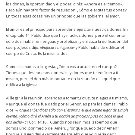
los dones, la oportunidad y el poder, dirás: «Ahora es el tiempo».
Pero aún hay otro factor de regulación. ¿Cómo ejercitas tus dones?
En todas esas cosas hay un principio que las gobierna: el amor.
El amor es el principio para aprender a ejercitar nuestros dones. En
el capítulo 14, Pablo dice que hay muchos dones, pero él comenta
solo dos: hablar en lenguas y profetizar, y enfatiza la edificación del
cuerpo. Jesús dijo:
«Edificaré mi iglesia»
y Pablo habla de edificar el
cuerpo de Cristo. Es la misma idea.
Somos llamados a la iglesia. ¿Cómo vas a actuar en el cuerpo?
Tienes que desear esos dones. Hay dones que te edifican a ti
mismo, pero el don más importante en la reunión es aquel que
edifica a la iglesia.
Al llegar a la reunión, aprendes a tomar tu cruz, te niegas a ti mismo,
y aunque el don te fue dado por el Señor, es para los demás. Pablo
dice:
«Porque si bendices sólo con el espíritu, el que ocupa lugar de simple
oyente, ¿cómo dirá el Amén a tu acción de gracias? pues no sabe lo que
has dicho»
(1 Cor. 14:16). Cuando nos reunimos, sabemos que
somos uno, por medio del Amén. ¿Por qué puedo decir Amén?
Porque alguien dijo exactamente aquello que yo quería decir.