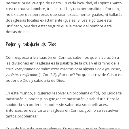
hermosura del cuerpo de Cristo. En cada localidad, el Espíritu Santo
crea un nuevo hombre, tras el cual hay una personalidad. Por eso,
no existen dos personas que sean exactamente iguales, ni hallarás
dos iglesias locales exactamente iguales. Si ves algo que está
unificado, puedes estar seguro que la mano del hombre está
detrás de ello.
Poder y sabiduría de Dios
Con respecto a la situación en Corinto, sabemos que la solución a
las divisiones en la iglesia es la palabra de la cruz y el camino de la
cruz.
«Me propuse no saber entre vosotros cosa alguna sino a Jesucristo,
y a éste crucificado»
(1 Cor. 2:2). ¿Por qué? Porque la cruz de Cristo es
poder de Dios y sabiduría de Dios.
En este mundo, si quieres resolver un problema difícil, los judíos te
mostrarán el poder y los griegos te mostrarán la sabiduría. Pero la
sabiduría sin poder o el poder sin sabiduría son ineficaces.
Entonces, en esta carta a la iglesia en Corinto, ¿cómo se resuelven
tantos problemas?
Cuando hay vida, hay problemas. Es por eso que el sufrimiento de