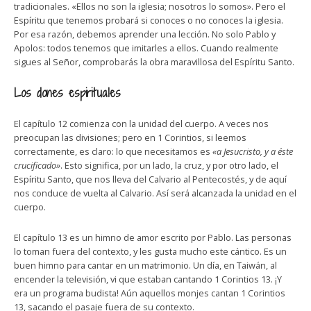
tradicionales. «Ellos no son la iglesia; nosotros lo somos». Pero el
Espíritu que tenemos probará si conoces o no conoces la iglesia.
Por esa razón, debemos aprender una lección. No solo Pablo y
Apolos: todos tenemos que imitarles a ellos. Cuando realmente
sigues al Señor, comprobarás la obra maravillosa del Espíritu Santo.
Los dones espirituales
El capítulo 12 comienza con la unidad del cuerpo. A veces nos
preocupan las divisiones; pero en 1 Corintios, si leemos
correctamente, es claro: lo que necesitamos es
«a Jesucristo, y a éste
crucificado»
. Esto significa, por un lado, la cruz, y por otro lado, el
Espíritu Santo, que nos lleva del Calvario al Pentecostés, y de aquí
nos conduce de vuelta al Calvario. Así será alcanzada la unidad en el
cuerpo.
El capítulo 13 es un himno de amor escrito por Pablo. Las personas
lo toman fuera del contexto, y les gusta mucho este cántico. Es un
buen himno para cantar en un matrimonio. Un día, en Taiwán, al
encender la televisión, vi que estaban cantando 1 Corintios 13. ¡Y
era un programa budista! Aún aquellos monjes cantan 1 Corintios
13, sacando el pasaje fuera de su contexto.