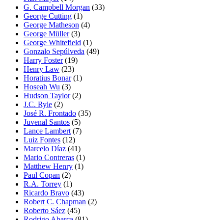
G. Campbell Morgan
(33)
George Cutting
(1)
George Matheson
(4)
George Müller
(3)
George Whitefield
(1)
Gonzalo Sepúlveda
(49)
Harry Foster
(19)
Henry Law
(23)
Horatius Bonar
(1)
Hoseah Wu
(3)
Hudson Taylor
(2)
J.C. Ryle
(2)
José R. Frontado
(35)
Juvenal Santos
(5)
Lance Lambert
(7)
Luiz Fontes
(12)
Marcelo Díaz
(41)
Mario Contreras
(1)
Matthew Henry
(1)
Paul Copan
(2)
R.A. Torrey
(1)
Ricardo Bravo
(43)
Robert C. Chapman
(2)
Roberto Sáez
(45)
Rodrigo Abarca
(81)