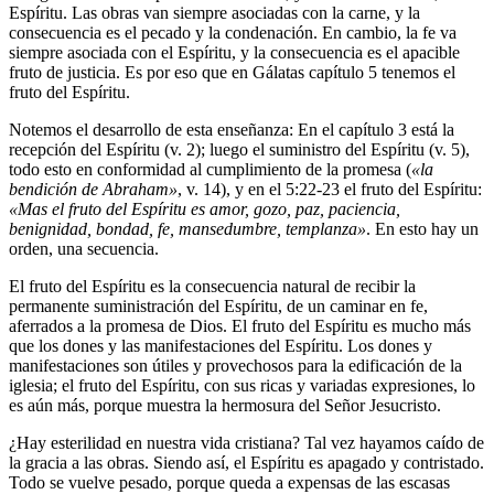
Espíritu. Las obras van siempre asociadas con la carne, y la
consecuencia es el pecado y la condenación. En cambio, la fe va
siempre asociada con el Espíritu, y la consecuencia es el apacible
fruto de justicia. Es por eso que en Gálatas capítulo 5 tenemos el
fruto del Espíritu.
Notemos el desarrollo de esta enseñanza: En el capítulo 3 está la
recepción del Espíritu (v. 2); luego el suministro del Espíritu (v. 5),
todo esto en conformidad al cumplimiento de la promesa (
«la
bendición de Abraham»
, v. 14), y en el 5:22-23 el fruto del Espíritu:
«Mas el fruto del Espíritu es amor, gozo, paz, paciencia,
benignidad, bondad, fe, mansedumbre, templanza»
. En esto hay un
orden, una secuencia.
El fruto del Espíritu es la consecuencia natural de recibir la
permanente suministración del Espíritu, de un caminar en fe,
aferrados a la promesa de Dios. El fruto del Espíritu es mucho más
que los dones y las manifestaciones del Espíritu. Los dones y
manifestaciones son útiles y provechosos para la edificación de la
iglesia; el fruto del Espíritu, con sus ricas y variadas expresiones, lo
es aún más, porque muestra la hermosura del Señor Jesucristo.
¿Hay esterilidad en nuestra vida cristiana? Tal vez hayamos caído de
la gracia a las obras. Siendo así, el Espíritu es apagado y contristado.
Todo se vuelve pesado, porque queda a expensas de las escasas