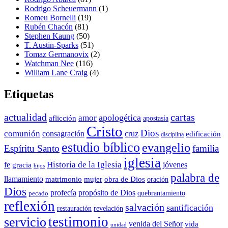
Rodrigo Scheuermann
(1)
Romeu Bornelli
(19)
Rubén Chacón
(81)
Stephen Kaung
(50)
T. Austin-Sparks
(51)
Tomaz Germanovix
(2)
Watchman Nee
(116)
William Lane Craig
(4)
Etiquetas
actualidad
cartas
apologética
amor
aflicción
apostasía
Cristo
Dios
comunión
consagración
cruz
edificación
disciplina
estudio bíblico
evangelio
Espíritu Santo
familia
iglesia
Historia de la Iglesia
fe
jóvenes
gracia
hijos
palabra de
llamamiento
matrimonio
mujer
obra de Dios
oración
Dios
propósito de Dios
profecía
quebrantamiento
pecado
reflexión
salvación
santificación
restauración
revelación
testimonio
servicio
venida del Señor
vida
unidad