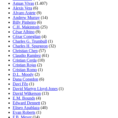
Aguas Vivas
(1.407)
Alexis Vera
(6)
Alvaro Astete
(9)
Andrew Murray
(14)
Billy Pinheiro
(6)
C.H. Makintosh
(25)
César Albino
(9)
Cézar Coneglian
(4)
Charles G. Trumbull
(1)
Charles H. Spurgeon
(32)
Christian Chen
(57)
Claudio Ramírez
(61)
Cristian Cerda
(10)
Cristian Rojas
(2)
Cristian Romo
(1)
D.L. Moody
(2)
Dana Congdon
(6)
Davi Fêo
(1)
David Martyn Lloyd-Jones
(1)
David Wilkerson
(13)
E.M. Bounds
(4)
Edward Dennett
(2)
Eliseo Apablaza
(40)
Evan Roberts
(1)
F.B. Meyer
(14)