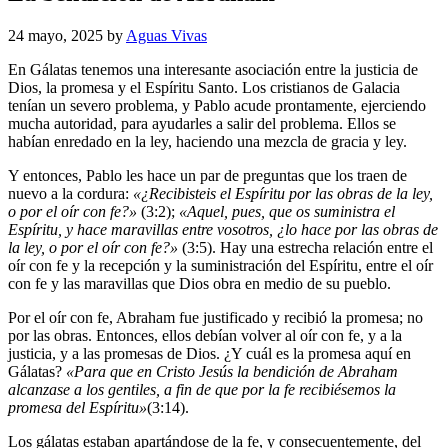
24 mayo, 2025
by
Aguas Vivas
En Gálatas tenemos una interesante asociación entre la justicia de
Dios, la promesa y el Espíritu Santo. Los cristianos de Galacia
tenían un severo problema, y Pablo acude prontamente, ejerciendo
mucha autoridad, para ayudarles a salir del problema. Ellos se
habían enredado en la ley, haciendo una mezcla de gracia y ley.
Y entonces, Pablo les hace un par de preguntas que los traen de
nuevo a la cordura:
«¿Recibisteis el Espíritu por las obras de la ley,
o por el oír con fe?»
(3:2);
«Aquel, pues, que os suministra el
Espíritu, y hace maravillas entre vosotros, ¿lo hace por las obras de
la ley, o por el oír con fe?»
(3:5). Hay una estrecha relación entre el
oír con fe y la recepción y la suministración del Espíritu, entre el oír
con fe y las maravillas que Dios obra en medio de su pueblo.
Por el oír con fe, Abraham fue justificado y recibió la promesa; no
por las obras. Entonces, ellos debían volver al oír con fe, y a la
justicia, y a las promesas de Dios. ¿Y cuál es la promesa aquí en
Gálatas?
«Para que en Cristo Jesús la bendición de Abraham
alcanzase a los gentiles, a fin de que por la fe recibiésemos la
promesa del Espíritu»
(3:14).
Los gálatas estaban apartándose de la fe, y consecuentemente, del