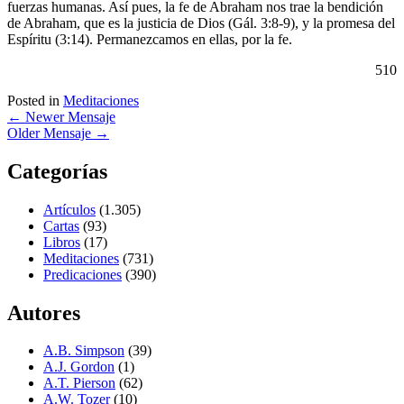
fuerzas humanas. Así pues, la fe de Abraham nos trae la bendición
de Abraham, que es la justicia de Dios (Gál. 3:8-9), y la promesa del
Espíritu (3:14). Permanezcamos en ellas, por la fe.
510
Posted in
Meditaciones
←
Newer Mensaje
Older Mensaje
→
Categorías
Artículos
(1.305)
Cartas
(93)
Libros
(17)
Meditaciones
(731)
Predicaciones
(390)
Autores
A.B. Simpson
(39)
A.J. Gordon
(1)
A.T. Pierson
(62)
A.W. Tozer
(10)