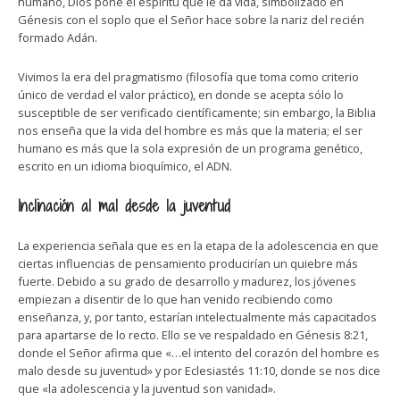
humano, Dios pone el espíritu que le da vida, simbolizado en
Génesis con el soplo que el Señor hace sobre la nariz del recién
formado Adán.
Vivimos la era del pragmatismo (filosofía que toma como criterio
único de verdad el valor práctico), en donde se acepta sólo lo
susceptible de ser verificado científicamente; sin embargo, la Biblia
nos enseña que la vida del hombre es más que la materia; el ser
humano es más que la sola expresión de un programa genético,
escrito en un idioma bioquímico, el ADN.
Inclinación al mal desde la juventud
La experiencia señala que es en la etapa de la adolescencia en que
ciertas influencias de pensamiento producirían un quiebre más
fuerte. Debido a su grado de desarrollo y madurez, los jóvenes
empiezan a disentir de lo que han venido recibiendo como
enseñanza, y, por tanto, estarían intelectualmente más capacitados
para apartarse de lo recto. Ello se ve respaldado en Génesis 8:21,
donde el Señor afirma que «…el intento del corazón del hombre es
malo desde su juventud» y por Eclesiastés 11:10, donde se nos dice
que «la adolescencia y la juventud son vanidad».