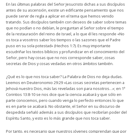
En las últimas palabras del Señor Jesucristo dichas a sus discípulos
antes de su ascensión, existe un edificante pensamiento que nos
puede servir de regla a aplicar en el tema que hemos venido
tratando. Sus discípulos también con deseos de saber sobre temas
que no podían o no debían, le preguntan al Señor sobre el tiempo
de la restauración del reino de Israel, a lo que él les responde «No
os toca a vosotros saber los tiempos o las sazones que el Padre
puso en su sola potestad» (Hechos 1:7). Es muy importante
escudriñar los textos bíblicos y profundizar en el conocimiento del
Señor, pero hay cosas que no nos corresponde saber, cosas
secretas de Dios y cosas vedadas en otros ámbitos también.
¿Qué es lo que nos toca saber? La Palabra de Dios no deja dudas.
Leemos en Deuteronomio 29:29 «Las cosas secretas pertenecen a
Jehová nuestro Dios, más las reveladas son para nosotros…»; en 1ª
Corintios 13:8-10 se nos dice que la ciencia acabará y que sólo en
parte conocemos, pero cuando venga lo perfecto entonces lo que
es en parte se acabará. No obstante, el Señor en su discurso de
despedida señaló además a sus discípulos que recibirían poder del
Espíritu Santo, y esto es lo más grande que nos toca saber.
Por tanto, es necesario que nuestros jóvenes comprendan que por