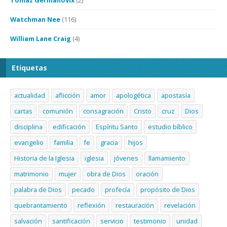
Tomaz Germanovix
(2)
Watchman Nee
(116)
William Lane Craig
(4)
Etiquetas
actualidad
aflicción
amor
apologética
apostasía
cartas
comunión
consagración
Cristo
cruz
Dios
disciplina
edificación
Espíritu Santo
estudio bíblico
evangelio
familia
fe
gracia
hijos
Historia de la Iglesia
iglesia
jóvenes
llamamiento
matrimonio
mujer
obra de Dios
oración
palabra de Dios
pecado
profecía
propósito de Dios
quebrantamiento
reflexión
restauración
revelación
salvación
santificación
servicio
testimonio
unidad