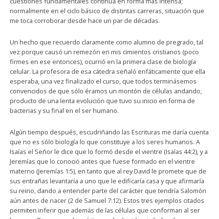
cuestiones fundamentales continúa en forma más intensa;
normalmente en el ciclo básico de distintas carreras, situación que
me toca corroborar desde hace un par de décadas.
Un hecho que recuerdo claramente como alumno de pregrado, tal
vez porque causó un remezón en mis cimientos cristianos (poco
firmes en ese entonces), ocurrió en la primera clase de biología
celular. La profesora de esa cátedra señaló enfáticamente que ella
esperaba, una vez finalizado el curso, que todos terminásemos
convencidos de que sólo éramos un montón de células andando,
producto de una lenta evolución que tuvo su inicio en forma de
bacterias y su final en el ser humano.
Algún tiempo después, escudriñando las Escrituras me daría cuenta
que no es sólo biología lo que constituye a los seres humanos. A
Isaías el Señor le dice que lo formó desde el vientre (Isaías 44:2), y a
Jeremías que lo conoció antes que fuese formado en el vientre
materno (Jeremías 1:5), en tanto que al rey David le promete que de
sus entrañas levantaría a uno que le edificaría casa y que afirmaría
su reino, dando a entender parte del carácter que tendría Salomón
aún antes de nacer (2 de Samuel 7:12). Estos tres ejemplos citados
permiten inferir que además de las células que conforman al ser