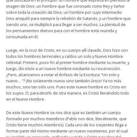
que buscaba en el principio: un hombre que expresa en plenitud la
imagen de Dios; un hombre que fue coronado como Rey y Señor
sobre toda la creación de Dios; un hombre por cuyo intermedio
Dios aniquiló para siempre la rebelión de Satanás; y un hombre que
siendo uno, se multiplicó para llegar a ser muchos. La plenitud de
los pensamientos divinos para con el hombre está reunida y
consumada en él.
Luego, en la cruz de Cristo, en su cuerpo allí clavado, Dios hizo con
todos los hombres terrenales y caídos un solo y Nuevo Hombre
celestial. Primero, puso fin al primer hombre mediante su muerte, y
luego, dio inicio a un nuevo hombre mediante su resurrección.
¿Pero, alcanzamos a notar el énfasis de la Escritura: “Un solo y
nuevo… “? ¡No solamente nuevo sino también único! Ya no más
muchos, sino tan sólo uno. Pues este nuevo hombre es Cristo en
los suyos. O, para decirlo de otra manera, es Cristo llenándolo todo
en el Nuevo Hombre.
De este Nuevo Hombre se nos dice que es también un cuerpo
formado por muchos miembros (Pablo nos dice, literalmente, que
Cristo tiene muchos miembros). Cada uno de los creyentes llega a
formar parte del mismo mediante un nuevo nacimiento, por el cual