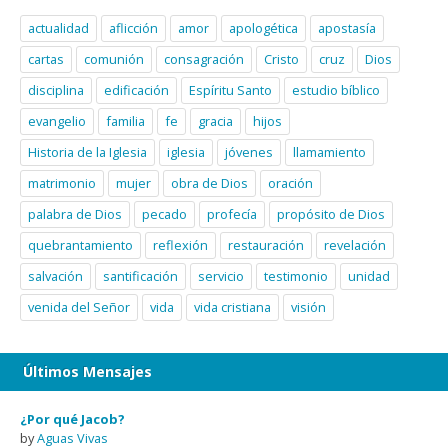
actualidad
aflicción
amor
apologética
apostasía
cartas
comunión
consagración
Cristo
cruz
Dios
disciplina
edificación
Espíritu Santo
estudio bíblico
evangelio
familia
fe
gracia
hijos
Historia de la Iglesia
iglesia
jóvenes
llamamiento
matrimonio
mujer
obra de Dios
oración
palabra de Dios
pecado
profecía
propósito de Dios
quebrantamiento
reflexión
restauración
revelación
salvación
santificación
servicio
testimonio
unidad
venida del Señor
vida
vida cristiana
visión
Últimos Mensajes
¿Por qué Jacob?
by
Aguas Vivas