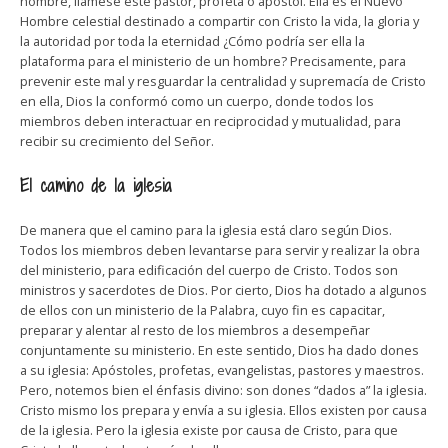
hombre, llámese éste pastor, profeta o apóstol. Ella es el Nuevo
Hombre celestial destinado a compartir con Cristo la vida, la gloria y
la autoridad por toda la eternidad ¿Cómo podría ser ella la
plataforma para el ministerio de un hombre? Precisamente, para
prevenir este mal y resguardar la centralidad y supremacía de Cristo
en ella, Dios la conformó como un cuerpo, donde todos los
miembros deben interactuar en reciprocidad y mutualidad, para
recibir su crecimiento del Señor.
El camino de la iglesia
De manera que el camino para la iglesia está claro según Dios.
Todos los miembros deben levantarse para servir y realizar la obra
del ministerio, para edificación del cuerpo de Cristo. Todos son
ministros y sacerdotes de Dios. Por cierto, Dios ha dotado a algunos
de ellos con un ministerio de la Palabra, cuyo fin es capacitar,
preparar y alentar al resto de los miembros a desempeñar
conjuntamente su ministerio. En este sentido, Dios ha dado dones
a su iglesia: Apóstoles, profetas, evangelistas, pastores y maestros.
Pero, notemos bien el énfasis divino: son dones “dados a” la iglesia.
Cristo mismo los prepara y envía a su iglesia. Ellos existen por causa
de la iglesia. Pero la iglesia existe por causa de Cristo, para que