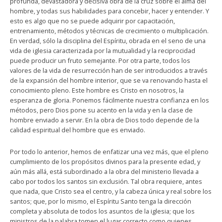
profunda, devastadora y decisiva obra de la cruz sobre el alma del
hombre, y todas sus habilidades para concebir, hacer y entender. Y
esto es algo que no se puede adquirir por capacitación,
entrenamiento, métodos y técnicas de crecimiento o multiplicación.
En verdad, sólo la disciplina del Espíritu, obrada en el seno de una
vida de iglesia caracterizada por la mutualidad y la reciprocidad
puede producir un fruto semejante. Por otra parte, todos los
valores de la vida de resurrección han de ser introducidos a través
de la expansión del hombre interior, que se va renovando hasta el
conocimiento pleno. Este hombre es Cristo en nosotros, la
esperanza de gloria. Ponemos fácilmente nuestra confianza en los
métodos, pero Dios pone su acento en la vida y en la clase de
hombre enviado a servir. En la obra de Dios todo depende de la
calidad espiritual del hombre que es enviado.
Por todo lo anterior, hemos de enfatizar una vez más, que el pleno
cumplimiento de los propósitos divinos para la presente edad, y
aún más allá, está subordinado a la obra del ministerio llevada a
cabo por todos los santos sin exclusión. Tal obra requiere, antes
que nada, que Cristo sea el centro, y la cabeza única y real sobre los
santos; que, por lo mismo, el Espíritu Santo tenga la dirección
completa y absoluta de todos los asuntos de la iglesia; que los
ministros de la palabra tomen el lugar correcto como quienes