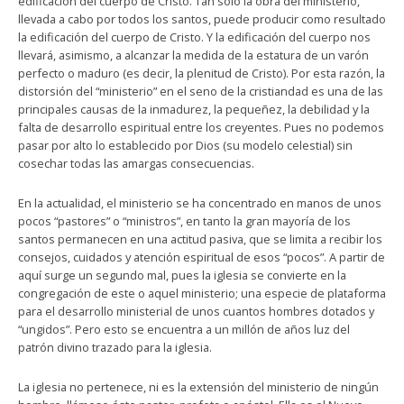
edificación del cuerpo de Cristo. Tan sólo la obra del ministerio,
llevada a cabo por todos los santos, puede producir como resultado
la edificación del cuerpo de Cristo. Y la edificación del cuerpo nos
llevará, asimismo, a alcanzar la medida de la estatura de un varón
perfecto o maduro (es decir, la plenitud de Cristo). Por esta razón, la
distorsión del “ministerio” en el seno de la cristiandad es una de las
principales causas de la inmadurez, la pequeñez, la debilidad y la
falta de desarrollo espiritual entre los creyentes. Pues no podemos
pasar por alto lo establecido por Dios (su modelo celestial) sin
cosechar todas las amargas consecuencias.
En la actualidad, el ministerio se ha concentrado en manos de unos
pocos “pastores” o “ministros”, en tanto la gran mayoría de los
santos permanecen en una actitud pasiva, que se limita a recibir los
consejos, cuidados y atención espiritual de esos “pocos”. A partir de
aquí surge un segundo mal, pues la iglesia se convierte en la
congregación de este o aquel ministerio; una especie de plataforma
para el desarrollo ministerial de unos cuantos hombres dotados y
“ungidos”. Pero esto se encuentra a un millón de años luz del
patrón divino trazado para la iglesia.
La iglesia no pertenece, ni es la extensión del ministerio de ningún