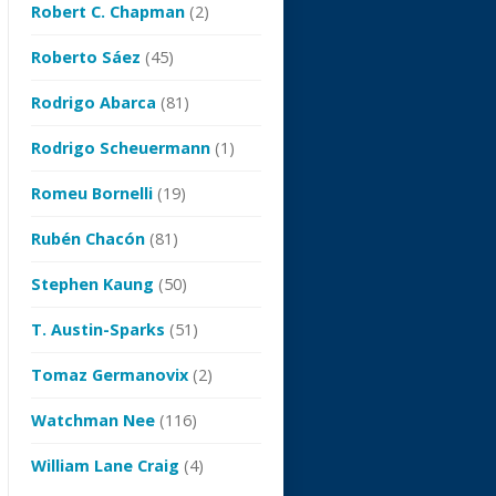
Robert C. Chapman
(2)
Roberto Sáez
(45)
Rodrigo Abarca
(81)
Rodrigo Scheuermann
(1)
Romeu Bornelli
(19)
Rubén Chacón
(81)
Stephen Kaung
(50)
T. Austin-Sparks
(51)
Tomaz Germanovix
(2)
Watchman Nee
(116)
William Lane Craig
(4)