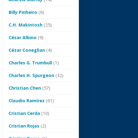
Billy Pinheiro
(6)
C.H. Makintosh
(25)
César Albino
(9)
Cézar Coneglian
(4)
Charles G. Trumbull
(1)
Charles H. Spurgeon
(32)
Christian Chen
(57)
Claudio Ramírez
(61)
Cristian Cerda
(10)
Cristian Rojas
(2)