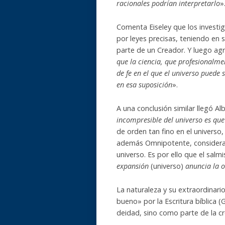
racionales podrían interpretarlo
»
Comenta Eiseley que los investi
por leyes precisas, teniendo en s
parte de un Creador. Y luego agr
que la ciencia, que profesionalmen
de fe en el que el universo puede 
en esa suposición
».
A una conclusión similar llegó Al
incompresible del universo es qu
de orden tan fino en el universo,
además Omnipotente, consideran
universo. Es por ello que el salmi
expansión
(universo)
anuncia la 
La naturaleza y su extraordinar
bueno» por la Escritura bíblica (
deidad, sino como parte de la cr