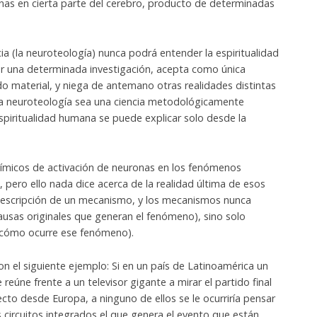
nas en cierta parte del cerebro, producto de determinadas
ia (la neuroteología) nunca podrá entender la espiritualidad
r una determinada investigación, acepta como única
do material, y niega de antemano otras realidades distintas
e la neuroteología sea una ciencia metodológicamente
 espiritualidad humana se puede explicar solo desde la
uímicos de activación de neuronas en los fenómenos
, pero ello nada dice acerca de la realidad última de esos
descripción de un mecanismo, y los mecanismos nunca
causas originales que generan el fenómeno), sino solo
e cómo ocurre ese fenómeno).
n el siguiente ejemplo: Si en un país de Latinoamérica un
 reúne frente a un televisor gigante a mirar el partido final
ecto desde Europa, a ninguno de ellos se le ocurriría pensar
 circuitos integrados el que genera el evento que están