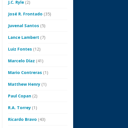
J.C. Ryle
(2)
José R. Frontado
(35)
Juvenal Santos
(5)
Lance Lambert
(7)
Luiz Fontes
(12)
Marcelo Díaz
(41)
Mario Contreras
(1)
Matthew Henry
(1)
Paul Copan
(2)
R.A. Torrey
(1)
Ricardo Bravo
(43)