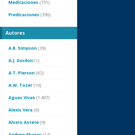
Meditaciones
(731)
Predicaciones
(390)
Autores
A.B. Simpson
(39)
A.J. Gordon
(1)
A.T. Pierson
(62)
A.W. Tozer
(10)
Aguas Vivas
(1.407)
Alexis Vera
(6)
Alvaro Astete
(9)
Andrew Murray
(14)