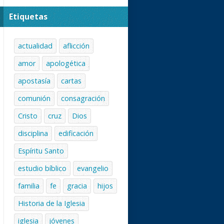
Etiquetas
actualidad
aflicción
amor
apologética
apostasía
cartas
comunión
consagración
Cristo
cruz
Dios
disciplina
edificación
Espíritu Santo
estudio bíblico
evangelio
familia
fe
gracia
hijos
Historia de la Iglesia
iglesia
jóvenes