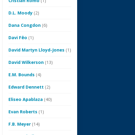
Cristian Romo
(1)
D.L. Moody
(2)
Dana Congdon
(6)
Davi Fêo
(1)
David Martyn Lloyd-Jones
(1)
David Wilkerson
(13)
E.M. Bounds
(4)
Edward Dennett
(2)
Eliseo Apablaza
(40)
Evan Roberts
(1)
F.B. Meyer
(14)