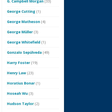
G. Campbell Morgan
(33)
George Cutting
(1)
George Matheson
(4)
George Müller
(3)
George Whitefield
(1)
Gonzalo Sepúlveda
(49)
Harry Foster
(19)
Henry Law
(23)
Horatius Bonar
(1)
Hoseah Wu
(3)
Hudson Taylor
(2)