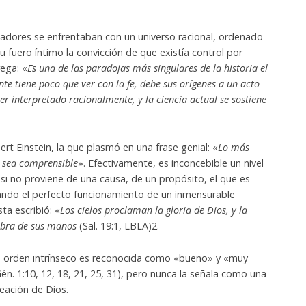
.
gadores se enfrentaban con un universo racional, ordenado
u fuero íntimo la convicción de que existía control por
ega: «
Es una de las paradojas más singulares de la historia el
te tiene poco que ver con la fe, debe sus orígenes a un acto
ser interpretado racionalmente, y la ciencia actual se sostiene
bert Einstein, la que plasmó en una frase genial: «
Lo más
e sea comprensible
». Efectivamente, es inconcebible un nivel
 si no proviene de una causa, de un propósito, el que es
do el perfecto funcionamiento de un inmensurable
sta escribió: «
Los cielos proclaman la gloria de Dios, y la
obra de sus manos
(Sal. 19:1, LBLA)2.
io orden intrínseco es reconocida como «bueno» y «muy
Gén. 1:10, 12, 18, 21, 25, 31), pero nunca la señala como una
eación de Dios.