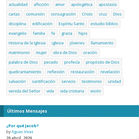
actualidad
aflicción
amor
apologética
apostasía
cartas
comunión
consagración
Cristo
cruz
Dios
disciplina
edificación
Espíritu Santo
estudio bíblico
evangelio
familia
fe
gracia
hijos
Historia de la Iglesia
iglesia
jóvenes
llamamiento
matrimonio
mujer
obra de Dios
oración
palabra de Dios
pecado
profecía
propósito de Dios
quebrantamiento
reflexión
restauración
revelación
salvación
santificación
servicio
testimonio
unidad
venida del Señor
vida
vida cristiana
visión
Últimos Mensajes
¿Por qué Jacob?
by
Aguas Vivas
20 abril, 2026