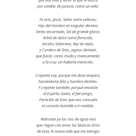
que das vida y amor al que te busca
por sendas de justicia, como un niño.
Tú eres, Jesús, Señor entre señores;
Hijo del Hombre en singular destino;
Verbo encarnado, Sol de grande gloria,
árbol de dulce rama florecido,
excelso Soberano, Rey de reyes,
y Cordero de Dios, ¡agnus divinae!,
que fuiste, como mudo y mansamente,
a la cruz sin haberla merecido.
Creyente soy, porque me diste amparo,
haciéndome feliz y hombre distinto.
Y creyente también, porque enviaste
al Espíritu Santo, el fiel amigo,
Paráclito de Dios que nos consuela
el corazón humilde a ti rendido.
Rebrotan ya los ríos de agua viva
que riegan con amor los blancos lirios
de esta, la nueva vida que me entrega