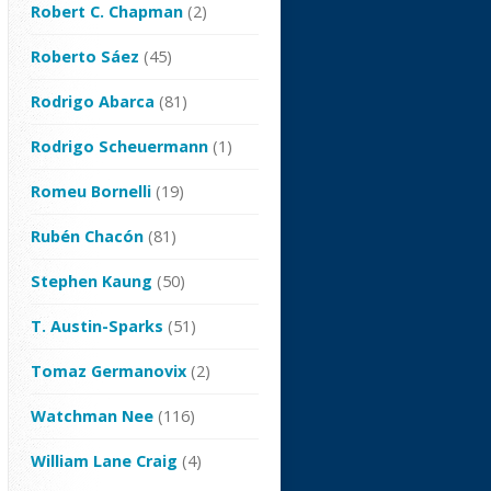
Robert C. Chapman
(2)
Roberto Sáez
(45)
Rodrigo Abarca
(81)
Rodrigo Scheuermann
(1)
Romeu Bornelli
(19)
Rubén Chacón
(81)
Stephen Kaung
(50)
T. Austin-Sparks
(51)
Tomaz Germanovix
(2)
Watchman Nee
(116)
William Lane Craig
(4)