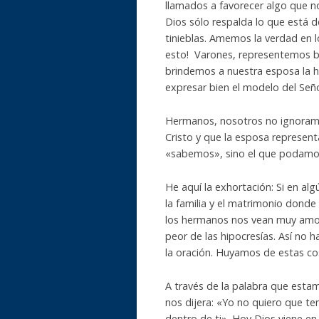
llamados a favorecer algo que n
Dios sólo respalda lo que está d
tinieblas. Amemos la verdad en l
esto! Varones, representemos bi
brindemos a nuestra esposa la 
expresar bien el modelo del Señ
Hermanos, nosotros no ignoramo
Cristo y que la esposa representa
«sabemos», sino el que podamos 
He aquí la exhortación: Si en algú
la familia y el matrimonio donde
los hermanos nos vean muy amor
peor de las hipocresías. Así no h
la oración. Huyamos de estas cos
A través de la palabra que esta
nos dijera: «Yo no quiero que te
dentro de ti». Hoy Dios viene e