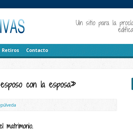
Un sitio para la procl
edifi
Retiros
Contacto
 esposo con la esposa»
epúlveda
l matrimonio.