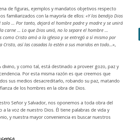
á llena de figuras, ejemplos y mandatos objetivos respecto
s familiarizados con la mayoría de ellos:
«Y los bendijo Dios
 solo … Por tanto, dejará el hombre padre y madre y se unirá
la carne … Lo que Dios unió, no lo separe el hombre …
 como Cristo amó a la iglesia y se entregó a sí mismo por
 a Cristo, así las casadas lo estén a sus maridos en todo…»
,
 divino, y como tal, está destinado a proveer gozo, paz y
scendencia. Por esta misma razón es que creemos que
odos sus medios desacreditarlo, robando su paz, matando
fianza de los hombres en la obra de Dios.
uestro Señor y Salvador, nos oponemos a toda obra del
 la voz de nuestro Dios. Él tiene palabras de vida y
io, y nuestra mayor conveniencia es buscar nuestros
esposa