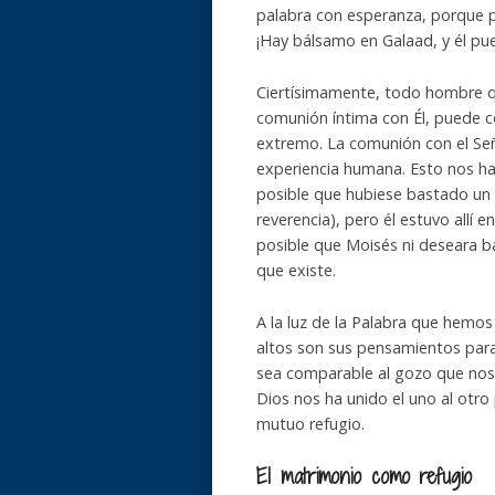
palabra con esperanza, porque p
¡Hay bálsamo en Galaad, y él pued
Ciertísimamente, todo hombre q
comunión íntima con Él, puede c
extremo. La comunión con el Seño
experiencia humana. Esto nos ha
posible que hubiese bastado un so
reverencia), pero él estuvo allí 
posible que Moisés ni deseara ba
que existe.
A la luz de la Palabra que hemos
altos son sus pensamientos para
sea comparable al gozo que noso
Dios nos ha unido el uno al otr
mutuo refugio.
El matrimonio como refugio