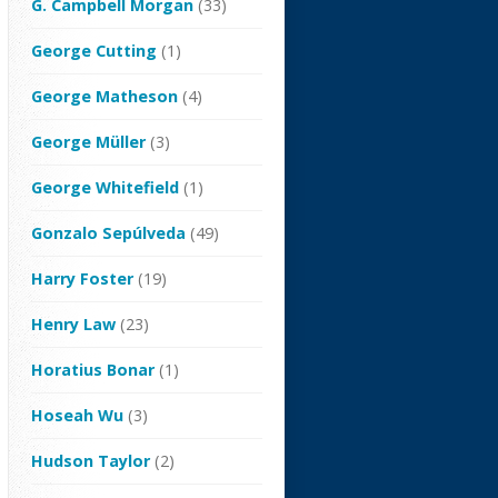
G. Campbell Morgan
(33)
George Cutting
(1)
George Matheson
(4)
George Müller
(3)
George Whitefield
(1)
Gonzalo Sepúlveda
(49)
Harry Foster
(19)
Henry Law
(23)
Horatius Bonar
(1)
Hoseah Wu
(3)
Hudson Taylor
(2)