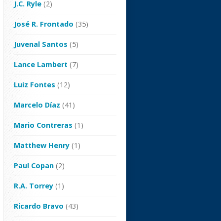
J.C. Ryle
(2)
José R. Frontado
(35)
Juvenal Santos
(5)
Lance Lambert
(7)
Luiz Fontes
(12)
Marcelo Díaz
(41)
Mario Contreras
(1)
Matthew Henry
(1)
Paul Copan
(2)
R.A. Torrey
(1)
Ricardo Bravo
(43)