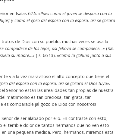
ñor en Isaías 62:5:
«Pues como el joven se desposa con la
hijos; y como el gozo del esposo con la esposa, así se gozará
s tratos de Dios con su pueblo, muchas veces se usa la
se compadece de los hijos, así Jehová se compadece…»
(Sal.
nsuela su madre…»
(Is. 66:13).
«Como la gallina junta a sus
te y a la vez maravilloso el alto concepto que tiene el
ozo del esposo con la esposa, así se gozará el Dios tuyo»
.
del Señor no están las irrealidades tan propias de nuestra
 del matrimonio es tan preciosa, tan grata, tan
e es comparable ¡al gozo de Dios con nosotros!
l Señor de ser alabado por ello. En contraste con esto,
el terrible dolor de tantos hermanos que no ven esto
iera en una pequeña medida. Pero, hermanos, miremos esta