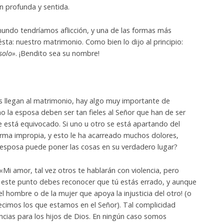
n profunda y sentida.
mundo tendríamos aflicción, y una de las formas más
ta: nuestro matrimonio. Como bien lo dijo al principio:
solo»
. ¡Bendito sea su nombre!
llegan al matrimonio, hay algo muy importante de
 la esposa deben ser tan fieles al Señor que han de ser
e está equivocado. Si uno u otro se está apartando del
rma impropia, y esto le ha acarreado muchos dolores,
 esposa puede poner las cosas en su verdadero lugar?
Mi amor, tal vez otros te hablarán con violencia, pero
 este punto debes reconocer que tú estás errado, y aunque
l hombre o de la mujer que apoya la injusticia del otro! (o
ecimos los que estamos en el Señor). Tal complicidad
cias para los hijos de Dios. En ningún caso somos