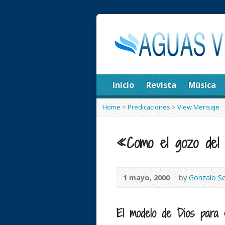
Inicio
Revista
Música
Home
>
Predicaciones
>
View Mensaje
«Como el gozo del
1 mayo, 2000
by
Gonzalo S
El modelo de Dios para e