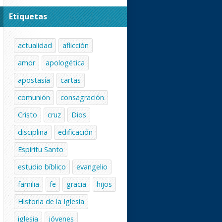
Etiquetas
actualidad
aflicción
amor
apologética
apostasía
cartas
comunión
consagración
Cristo
cruz
Dios
disciplina
edificación
Espíritu Santo
estudio bíblico
evangelio
familia
fe
gracia
hijos
Historia de la Iglesia
iglesia
jóvenes