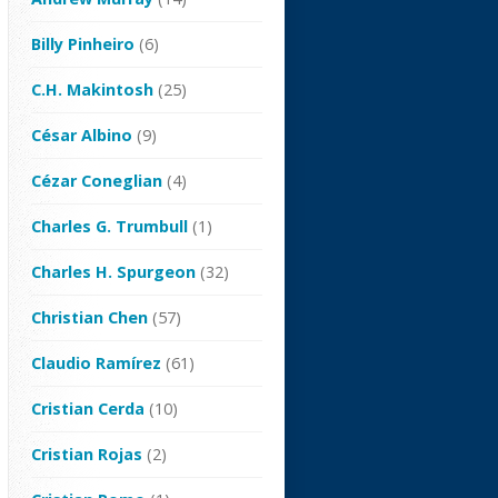
Billy Pinheiro
(6)
C.H. Makintosh
(25)
César Albino
(9)
Cézar Coneglian
(4)
Charles G. Trumbull
(1)
Charles H. Spurgeon
(32)
Christian Chen
(57)
Claudio Ramírez
(61)
Cristian Cerda
(10)
Cristian Rojas
(2)