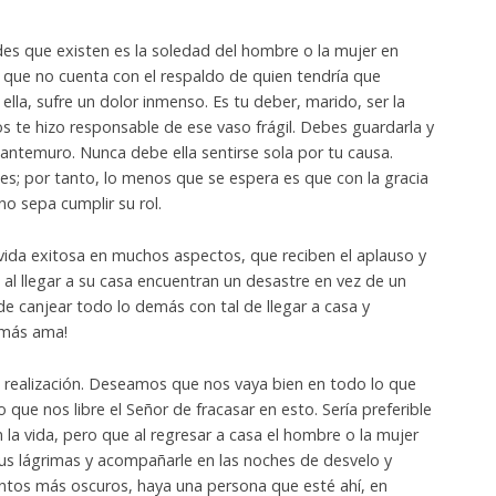
es que existen es la soledad del hombre o la mujer en
 que no cuenta con el respaldo de quien tendría que
ella, sufre un dolor inmenso. Es tu deber, marido, ser la
s te hizo responsable de ese vaso frágil. Debes guardarla y
antemuro. Nunca debe ella sentirse sola por tu causa.
s; por tanto, lo menos que se espera es que con la gracia
o sepa cumplir su rol.
vida exitosa en muchos aspectos, que reciben el aplauso y
al llegar a su casa encuentran un desastre en vez de un
 de canjear todo lo demás con tal de llegar a casa y
 más ama!
a realización. Deseamos que nos vaya bien en todo lo que
e nos libre el Señor de fracasar en esto. Sería preferible
a vida, pero que al regresar a casa el hombre o la mujer
sus lágrimas y acompañarle en las noches de desvelo y
tos más oscuros, haya una persona que esté ahí, en