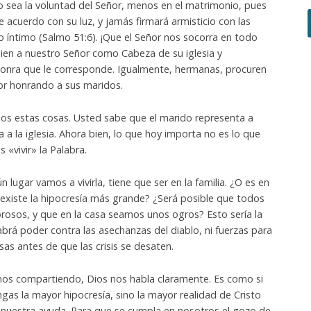
o sea la voluntad del Señor, menos en el matrimonio, pues
e acuerdo con su luz, y jamás firmará armisticio con las
o íntimo (Salmo 51:6). ¡Que el Señor nos socorra en todo
en a nuestro Señor como Cabeza de su iglesia y
honra que le corresponde. Igualmente, hermanas, procuren
or honrando a sus maridos.
s estas cosas. Usted sabe que el marido representa a
 a la iglesia. Ahora bien, lo que hoy importa no es lo que
«vivir» la Palabra.
n lugar vamos a vivirla, tiene que ser en la familia. ¿O es en
 existe la hipocresía más grande? ¿Será posible que todos
osos, y que en la casa seamos unos ogros? Esto sería la
abrá poder contra las asechanzas del diablo, ni fuerzas para
as antes de que las crisis se desaten.
mos compartiendo, Dios nos habla claramente. Es como si
ngas la mayor hipocresía, sino la mayor realidad de Cristo
n nuestra ayuda. Para que se cumpla en nosotros el gozo de