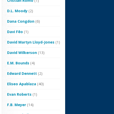
Cristian Romo
(1)
D.L. Moody
(2)
Dana Congdon
(6)
Davi Fêo
(1)
David Martyn Lloyd-Jones
(1)
David Wilkerson
(13)
E.M. Bounds
(4)
Edward Dennett
(2)
Eliseo Apablaza
(40)
Evan Roberts
(1)
F.B. Meyer
(14)