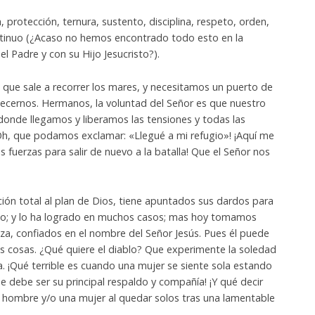
 protección, ternura, sustento, disciplina, respeto, orden,
ntinuo (¿Acaso no hemos encontrado todo esto en la
 Padre y con su Hijo Jesucristo?).
ue sale a recorrer los mares, y necesitamos un puerto de
ecernos. Hermanos, la voluntad del Señor es que nuestro
donde llegamos y liberamos las tensiones y todas las
¡Oh, que podamos exclamar: «Llegué a mi refugio»! ¡Aquí me
s fuerzas para salir de nuevo a la batalla! Que el Señor nos
ión total al plan de Dios, tiene apuntados sus dardos para
sto; y lo ha logrado en muchos casos; mas hoy tomamos
a, confiados en el nombre del Señor Jesús. Pues él puede
as cosas. ¿Qué quiere el diablo? Que experimente la soledad
. ¡Qué terrible es cuando una mujer se siente sola estando
 debe ser su principal respaldo y compañía! ¡Y qué decir
 hombre y/o una mujer al quedar solos tras una lamentable