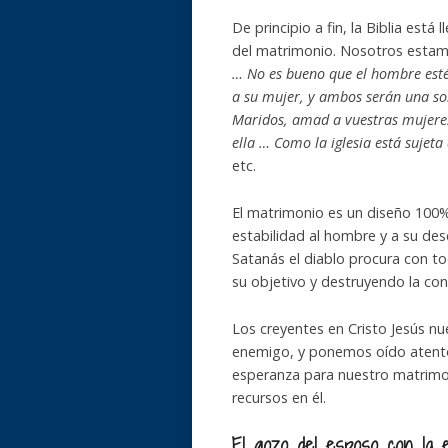
De principio a fin, la Biblia est
del matrimonio. Nosotros estamo
… No es bueno que el hombre esté
a su mujer, y ambos serán una so
Maridos, amad a vuestras mujeres
ella … Como la iglesia está sujeta
etc.
El matrimonio es un diseño 100%
estabilidad al hombre y a su de
Satanás el diablo procura con t
su objetivo y destruyendo la con
Los creyentes en Cristo Jesús n
enemigo, y ponemos oído atento a
esperanza para nuestro matrimon
recursos en él.
El gozo del esposo con la 