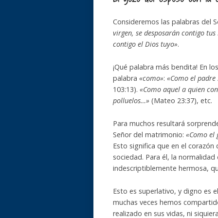
Consideremos las palabras del Se
virgen, se desposarán contigo tus 
contigo el Dios tuyo»
.
¡Qué palabra más bendita! En lo
palabra
«como»
:
«Como el padre 
103:13).
«Como aquel a quien co
polluelos…»
(Mateo 23:37), etc.
Para muchos resultará sorprenden
Señor del matrimonio:
«Como el g
Esto significa que en el corazón 
sociedad. Para él, la normalidad
indescriptiblemente hermosa, qu
Esto es superlativo, y digno es e
muchas veces hemos compartido 
realizado en sus vidas, ni siqu