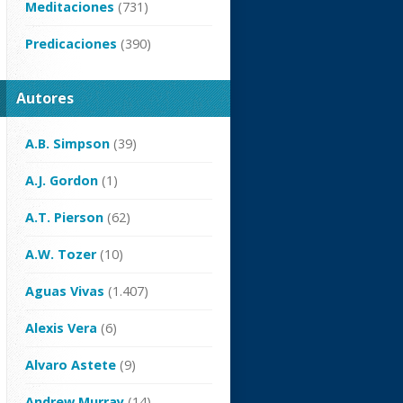
Meditaciones
(731)
Predicaciones
(390)
Autores
A.B. Simpson
(39)
A.J. Gordon
(1)
A.T. Pierson
(62)
A.W. Tozer
(10)
Aguas Vivas
(1.407)
Alexis Vera
(6)
Alvaro Astete
(9)
Andrew Murray
(14)