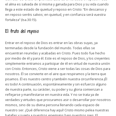
el alma es salvada de sí misma y ganada para Dios y su vida cuando
llega a este estado de quietud y reposo en Cristo: “En descanso y
en reposo seréis salvos; en quietud, y en confianza será vuestra
fortaleza” (Isa.30:15).
El fruto del reposo
Entrar en el reposo de Dios es entrar en las obras suyas, ya
terminadas desde la fundación del mundo. Todas ellas se
encuentran reunidas y acabadas en Cristo. Pues todo fue hecho
por medio de él y para él. Este es el reposo de Dios, y los creyentes
simplemente entramos a participar de él en virtud de nuestra unión
con Cristo. Entonces, Cristo viene a ser todas las cosas de Dios para
nosotros. Él se convierte en el aire que respiramos y la tierra que
pisamos. Él es nuestro centro y también nuestra circunferencia ¡Él
es todo! A continuación, espontáneamente y sin esfuerzo alguno
de nuestra parte, su carácter, su poder y su gloria comienzan a
reflejarse y manifestarse en nuestra vida. Y no se trata ya de
verdades y virtudes que procuramos asir o desarrollar por nosotros
mismos, sino de su divina persona llenando cada espacio de
nuestro ser. ¡Qué diferencia hay aquí! Cristo mismo pelea nuestras
batallas y sujeta a nuestros enemigos bajo nuestros pies. El