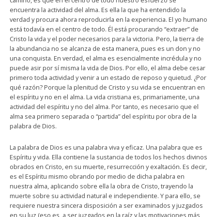
camino, es que en el centro de todo nuestro esfuerzo se
encuentra la actividad del alma. Es ella la que ha entendido la
verdad y procura ahora reproducirla en la experiencia. El yo humano
está todavía en el centro de todo. Él está procurando “extraer” de
Cristo la vida y el poder necesarios para la victoria. Pero, la tierra de
la abundancia no se alcanza de esta manera, pues es un don y no
una conquista. En verdad, el alma es esencialmente incrédula y no
puede asir por sí misma la vida de Dios. Por ello, el alma debe cesar
primero toda actividad y venir a un estado de reposo y quietud. ¿Por
qué razón? Porque la plenitud de Cristo y su vida se encuentran en
el espíritu y no en el alma. La vida cristiana es, primariamente, una
actividad del espíritu y no del alma. Por tanto, es necesario que el
alma sea primero separada o “partida” del espíritu por obra de la
palabra de Dios.
La palabra de Dios es una palabra viva y eficaz. Una palabra que es
Espíritu y vida. Ella contiene la sustancia de todos los hechos divinos
obrados en Cristo, en su muerte, resurrección y exaltación. Es decir,
es el Espíritu mismo obrando por medio de dicha palabra en
nuestra alma, aplicando sobre ella la obra de Cristo, trayendo la
muerte sobre su actividad natural e independiente. Y para ello, se
requiere nuestra sincera disposición a ser examinados y juzgados
en su luz (eso es, a ser juzgados en la raíz y las motivaciones más