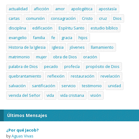
actualidad
aflicción
amor
apologética
apostasía
cartas
comunión
consagración
Cristo
cruz
Dios
disciplina
edificación
Espíritu Santo
estudio bíblico
evangelio
familia
fe
gracia
hijos
Historia de la Iglesia
iglesia
jóvenes
llamamiento
matrimonio
mujer
obra de Dios
oración
palabra de Dios
pecado
profecía
propósito de Dios
quebrantamiento
reflexión
restauración
revelación
salvación
santificación
servicio
testimonio
unidad
venida del Señor
vida
vida cristiana
visión
Últimos Mensajes
¿Por qué Jacob?
by
Aguas Vivas