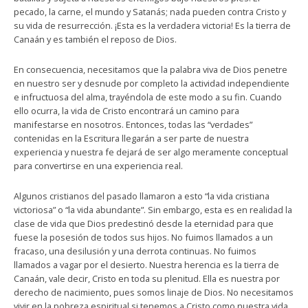
pecado, la carne, el mundo y Satanás; nada pueden contra Cristo y
su vida de resurrección. ¡Esta es la verdadera victoria! Es la tierra de
Canaán y es también el reposo de Dios.
En consecuencia, necesitamos que la palabra viva de Dios penetre
en nuestro ser y desnude por completo la actividad independiente
e infructuosa del alma, trayéndola de este modo a su fin. Cuando
ello ocurra, la vida de Cristo encontrará un camino para
manifestarse en nosotros. Entonces, todas las “verdades”
contenidas en la Escritura llegarán a ser parte de nuestra
experiencia y nuestra fe dejará de ser algo meramente conceptual
para convertirse en una experiencia real.
Algunos cristianos del pasado llamaron a esto “la vida cristiana
victoriosa” o “la vida abundante”. Sin embargo, esta es en realidad la
clase de vida que Dios predestinó desde la eternidad para que
fuese la posesión de todos sus hijos. No fuimos llamados a un
fracaso, una desilusión y una derrota continuas. No fuimos
llamados a vagar por el desierto. Nuestra herencia es la tierra de
Canaán, vale decir, Cristo en toda su plenitud. Ella es nuestra por
derecho de nacimiento, pues somos linaje de Dios. No necesitamos
vivir en la pobreza espiritual si tenemos a Cristo como nuestra vida.