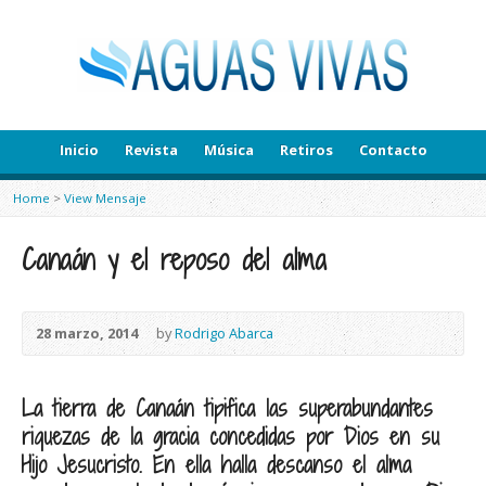
Inicio
Revista
Música
Retiros
Contacto
Home
>
View Mensaje
Canaán y el reposo del alma
28 marzo, 2014
by
Rodrigo Abarca
La tierra de Canaán tipifica las superabundantes
riquezas de la gracia concedidas por Dios en su
Hijo Jesucristo. En ella halla descanso el alma