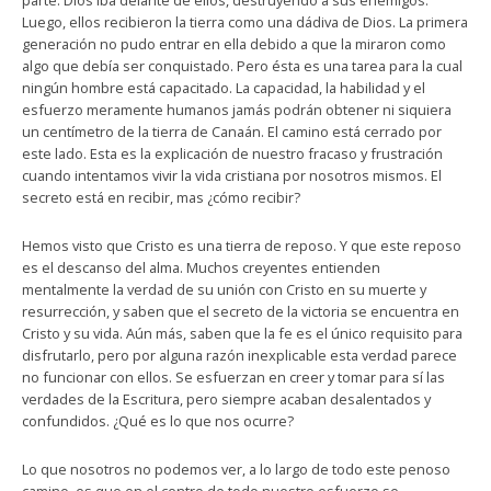
parte. Dios iba delante de ellos, destruyendo a sus enemigos.
Luego, ellos recibieron la tierra como una dádiva de Dios. La primera
generación no pudo entrar en ella debido a que la miraron como
algo que debía ser conquistado. Pero ésta es una tarea para la cual
ningún hombre está capacitado. La capacidad, la habilidad y el
esfuerzo meramente humanos jamás podrán obtener ni siquiera
un centímetro de la tierra de Canaán. El camino está cerrado por
este lado. Esta es la explicación de nuestro fracaso y frustración
cuando intentamos vivir la vida cristiana por nosotros mismos. El
secreto está en recibir, mas ¿cómo recibir?
Hemos visto que Cristo es una tierra de reposo. Y que este reposo
es el descanso del alma. Muchos creyentes entienden
mentalmente la verdad de su unión con Cristo en su muerte y
resurrección, y saben que el secreto de la victoria se encuentra en
Cristo y su vida. Aún más, saben que la fe es el único requisito para
disfrutarlo, pero por alguna razón inexplicable esta verdad parece
no funcionar con ellos. Se esfuerzan en creer y tomar para sí las
verdades de la Escritura, pero siempre acaban desalentados y
confundidos. ¿Qué es lo que nos ocurre?
Lo que nosotros no podemos ver, a lo largo de todo este penoso