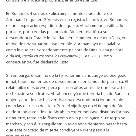
consuelo en nuestra propia experiencia espiritual.
En Romanos 4 se nos explica ampliamente la vida de fe de
Abraham. Lo que en Génesis es un registro histórico, en Romanos
es una explicación espiritual de aquello. Abraham fue justificado
por la fe, por creer las palabras de Dios en relación a su
descendencia. Esta fe le fue dada en el momento de oír a Dios, en
medio de una situación insostenible. Abraham oyó esa palabra
como lo que era, verdaderamente palabra de Dios. Y esa palabra,
oída así,
«actúa en vosotros los creyentes»
(1 Tes. 2:13). Como
consecuencia, fue declarado justo.
Sin embargo, el camino de la fe no termina ahí. Luego de ese gozo
inicial, hubo momentos de desesperanza en la vida del patriarca. El
relato bíblico es breve, pero pasaron años antes de que ese acto
de fe tuviera sus frutos. Abraham creyó que tendría hijo de Sara, su
mujer, y que de ese hijo vendría una descendencia innumerable
como las estrellas del cielo. Pero el hijo llegó en el tiempo de Dios,
es decir, no antes de que Abraham experimentase distintas formas
de muerte, tanto en lo físico como en lo psicológico. Su cuerpo se
marchitó, y con él su orgullo viril. Varios años debieron pasar hasta
que este proceso de muerte concluyera y diera paso a la