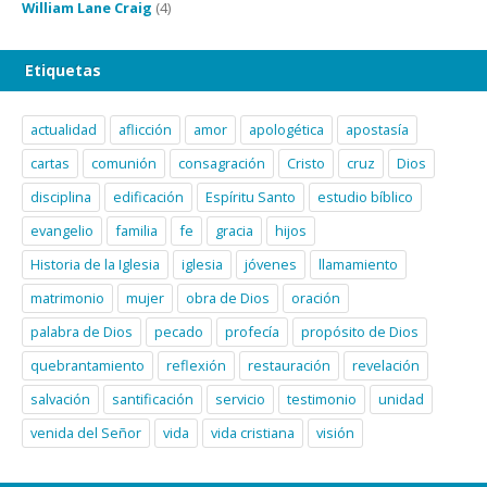
William Lane Craig
(4)
Etiquetas
actualidad
aflicción
amor
apologética
apostasía
cartas
comunión
consagración
Cristo
cruz
Dios
disciplina
edificación
Espíritu Santo
estudio bíblico
evangelio
familia
fe
gracia
hijos
Historia de la Iglesia
iglesia
jóvenes
llamamiento
matrimonio
mujer
obra de Dios
oración
palabra de Dios
pecado
profecía
propósito de Dios
quebrantamiento
reflexión
restauración
revelación
salvación
santificación
servicio
testimonio
unidad
venida del Señor
vida
vida cristiana
visión