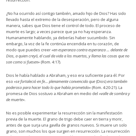
resurrección.
¿No ha ocurrido así contigo también, amado hijo de Dios? Has sido
llevado hasta el extremo de la desesperación, pero de alguna
manera, sabes que Dios tiene el control de todo. El proceso de
muerte es largo; a veces parece que ya no hay esperanza.
Humanamente hablando, ya deberías haber sucumbido. Sin
embargo, la voz de la fe continúa encendida en tu corazón, de
modo que puedes creer
«en esperanza contra esperanza … delante de
Dios, a quien creyó, el cual da vida a los muertos, y llama las cosas que no
son como si fuesen»
(Rom. 4:17).
Dios le había hablado a Abraham, y eso era suficiente para él. Por
eso
«se fortaleció en fe… plenamente convencido que
(Dios)
era también
poderoso para hacer todo lo que había prometido»
(Rom. 4:20-21). La
promesa de Dios sostuvo a Abraham en medio del
«valle de sombra y
de muerte»
.
No es posible experimentar la resurrección sin la manifestación
previa de la muerte. El grano de trigo debe caer en tierra y morir,
antes de que surja una gavilla de granos nuevos. Si muere un solo
grano, son muchos los que surgen en resurrección. La resurrección