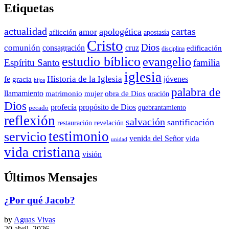
Etiquetas
actualidad
cartas
apologética
amor
aflicción
apostasía
Cristo
Dios
comunión
consagración
cruz
edificación
disciplina
estudio bíblico
evangelio
Espíritu Santo
familia
iglesia
Historia de la Iglesia
fe
jóvenes
gracia
hijos
palabra de
llamamiento
matrimonio
mujer
obra de Dios
oración
Dios
propósito de Dios
profecía
quebrantamiento
pecado
reflexión
salvación
santificación
restauración
revelación
testimonio
servicio
venida del Señor
vida
unidad
vida cristiana
visión
Últimos Mensajes
¿Por qué Jacob?
by
Aguas Vivas
20 abril, 2026