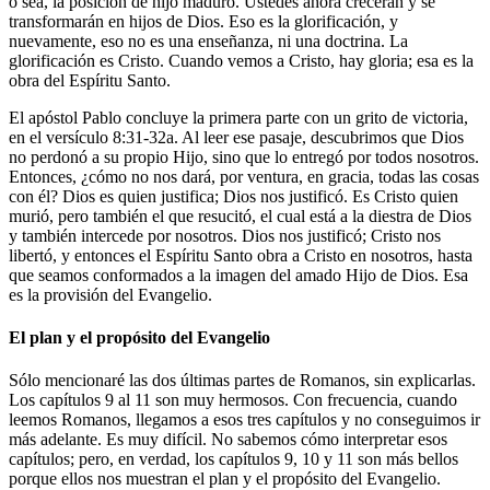
o sea, la posición de hijo maduro. Ustedes ahora crecerán y se
transformarán en hijos de Dios. Eso es la glorificación, y
nuevamente, eso no es una enseñanza, ni una doctrina. La
glorificación es Cristo. Cuando vemos a Cristo, hay gloria; esa es la
obra del Espíritu Santo.
El apóstol Pablo concluye la primera parte con un grito de victoria,
en el versículo 8:31-32a. Al leer ese pasaje, descubrimos que Dios
no perdonó a su propio Hijo, sino que lo entregó por todos nosotros.
Entonces, ¿cómo no nos dará, por ventura, en gracia, todas las cosas
con él? Dios es quien justifica; Dios nos justificó. Es Cristo quien
murió, pero también el que resucitó, el cual está a la diestra de Dios
y también intercede por nosotros. Dios nos justificó; Cristo nos
libertó, y entonces el Espíritu Santo obra a Cristo en nosotros, hasta
que seamos conformados a la imagen del amado Hijo de Dios. Esa
es la provisión del Evangelio.
El plan y el propósito del Evangelio
Sólo mencionaré las dos últimas partes de Romanos, sin explicarlas.
Los capítulos 9 al 11 son muy hermosos. Con frecuencia, cuando
leemos Romanos, llegamos a esos tres capítulos y no conseguimos ir
más adelante. Es muy difícil. No sabemos cómo interpretar esos
capítulos; pero, en verdad, los capítulos 9, 10 y 11 son más bellos
porque ellos nos muestran el plan y el propósito del Evangelio.