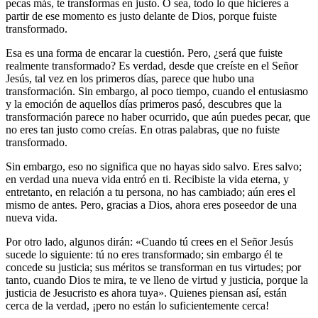
pecas más, te transformas en justo. O sea, todo lo que hicieres a
partir de ese momento es justo delante de Dios, porque fuiste
transformado.
Esa es una forma de encarar la cuestión. Pero, ¿será que fuiste
realmente transformado? Es verdad, desde que creíste en el Señor
Jesús, tal vez en los primeros días, parece que hubo una
transformación. Sin embargo, al poco tiempo, cuando el entusiasmo
y la emoción de aquellos días primeros pasó, descubres que la
transformación parece no haber ocurrido, que aún puedes pecar, que
no eres tan justo como creías. En otras palabras, que no fuiste
transformado.
Sin embargo, eso no significa que no hayas sido salvo. Eres salvo;
en verdad una nueva vida entró en ti. Recibiste la vida eterna, y
entretanto, en relación a tu persona, no has cambiado; aún eres el
mismo de antes. Pero, gracias a Dios, ahora eres poseedor de una
nueva vida.
Por otro lado, algunos dirán: «Cuando tú crees en el Señor Jesús
sucede lo siguiente: tú no eres transformado; sin embargo él te
concede su justicia; sus méritos se transforman en tus virtudes; por
tanto, cuando Dios te mira, te ve lleno de virtud y justicia, porque la
justicia de Jesucristo es ahora tuya». Quienes piensan así, están
cerca de la verdad, ¡pero no están lo suficientemente cerca!