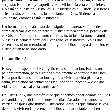
justicia estaba en sí mismo, y que era necesario hacer algo a fin de
ser justo. Entonces oyó aquella voz: «Mi justicia está en el cielo».
No está en ti, está en Cristo Jesús. Jesucristo es tu justicia, y si tienes
a Jesucristo, entonces eres justo delante de Dios. Si tienes a
Jesucristo, entonces estás justificado.
Un hermano explicaba esto de la siguiente manera: «Tú puedes
cambiar, y vas a cambiar, pero tu justicia nunca cambia, porque ella
es Cristo». No importa cuánto cambies tú; tu justicia nunca cambia.
Y esa es la primera parte del Evangelio, es Jesucristo. No es una
enseñanza, ni un método, ni aun algo que Dios te haya dado, sino es
Cristo quien te ha sido dado.
La santificación
El segundo aspecto del Evangelio es la santificación. Esta es una
palabra tremenda, pero significa simplemente «apartado para Dios».
En la práctica, la santificación significa vivir una vida piadosa y
santa, venciendo las tentaciones y el poder del pecado – vivir una
vida victoriosa. Tal es la santificación.
En Lucas 1:75, una oración dice que debemos andar delante de Dios
en santidad y justicia todos nuestros días. Amados hermanos, es
verdad, después que fuimos justificados, después que fuimos salvos,
debemos vivir en la presencia de Dios y andar delante de él en