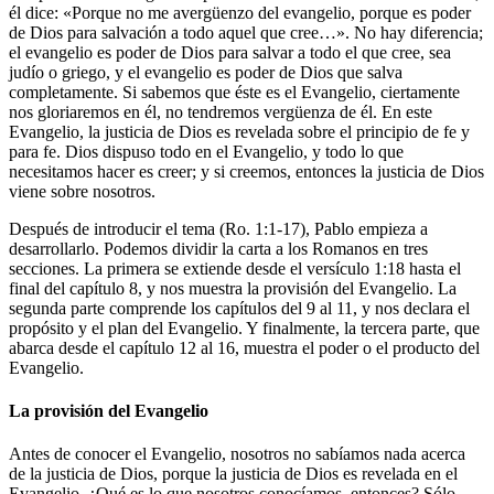
él dice: «Porque no me avergüenzo del evangelio, porque es poder
de Dios para salvación a todo aquel que cree…». No hay diferencia;
el evangelio es poder de Dios para salvar a todo el que cree, sea
judío o griego, y el evangelio es poder de Dios que salva
completamente. Si sabemos que éste es el Evangelio, ciertamente
nos gloriaremos en él, no tendremos vergüenza de él. En este
Evangelio, la justicia de Dios es revelada sobre el principio de fe y
para fe. Dios dispuso todo en el Evangelio, y todo lo que
necesitamos hacer es creer; y si creemos, entonces la justicia de Dios
viene sobre nosotros.
Después de introducir el tema (Ro. 1:1-17), Pablo empieza a
desarrollarlo. Podemos dividir la carta a los Romanos en tres
secciones. La primera se extiende desde el versículo 1:18 hasta el
final del capítulo 8, y nos muestra la provisión del Evangelio. La
segunda parte comprende los capítulos del 9 al 11, y nos declara el
propósito y el plan del Evangelio. Y finalmente, la tercera parte, que
abarca desde el capítulo 12 al 16, muestra el poder o el producto del
Evangelio.
La provisión del Evangelio
Antes de conocer el Evangelio, nosotros no sabíamos nada acerca
de la justicia de Dios, porque la justicia de Dios es revelada en el
Evangelio. ¿Qué es lo que nosotros conocíamos, entonces? Sólo