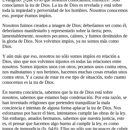
conocíamos la ira de Dios. La ira de Dios es revelada y está sobre
toda la impiedad y perversidad de los hombres. Nosotros conocemos
eso, porque éramos impíos.
Nosotros fuimos creados a imagen de Dios; deberíamos ser como él,
deberíamos manifestarlo y representarlo sobre la tierra; pero,
lamentablemente, nosotros pecamos, caímos, y fuimos destituidos de
la gloria de Dios. Nos volvimos impíos, ya no somos más como
Dios.
Y aún más que eso, nosotros no sólo somos impíos en relación a
Dios, sino que nos volvimos injustos en todas las relaciones entre
nosotros. Somos injustos unos con otros; pecamos unos contra otros,
nos maltratamos y nos herimos, hacemos muchas cosas erradas unos
contra otros. Y a causa de estar en ese tipo de situación, todo cuanto
conocemos es la ira de Dios.
En nuestra conciencia, sabemos que la ira de Dios está sobre
nosotros, sabemos que estamos bajo condenación. Por esta razón, se
han inventado religiones que pretenden tranquilizar la mala
conciencia e intentan de alguna forma aplacar la ira de Dios. Nos
esforzamos por hacer el bien, intentamos cumplir las obras de la ley.
Sin embargo, amados hermanos, sabemos que nuestra justicia, esto
es, el pensar que hacemos algo bueno al cumplir la ley, es como
trapos de inmundicia (Is. 64:6). Ellas no sólo son incapaces de cubrir