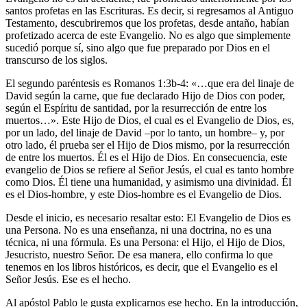
santos profetas en las Escrituras. Es decir, si regresamos al Antiguo
Testamento, descubriremos que los profetas, desde antaño, habían
profetizado acerca de este Evangelio. No es algo que simplemente
sucedió porque sí, sino algo que fue preparado por Dios en el
transcurso de los siglos.
El segundo paréntesis es Romanos 1:3b-4: «…que era del linaje de
David según la carne, que fue declarado Hijo de Dios con poder,
según el Espíritu de santidad, por la resurrección de entre los
muertos…». Este Hijo de Dios, el cual es el Evangelio de Dios, es,
por un lado, del linaje de David –por lo tanto, un hombre– y, por
otro lado, él prueba ser el Hijo de Dios mismo, por la resurrección
de entre los muertos. Él es el Hijo de Dios. En consecuencia, este
evangelio de Dios se refiere al Señor Jesús, el cual es tanto hombre
como Dios. Él tiene una humanidad, y asimismo una divinidad. Él
es el Dios-hombre, y este Dios-hombre es el Evangelio de Dios.
Desde el inicio, es necesario resaltar esto: El Evangelio de Dios es
una Persona. No es una enseñanza, ni una doctrina, no es una
técnica, ni una fórmula. Es una Persona: el Hijo, el Hijo de Dios,
Jesucristo, nuestro Señor. De esa manera, ello confirma lo que
tenemos en los libros históricos, es decir, que el Evangelio es el
Señor Jesús. Ese es el hecho.
Al apóstol Pablo le gusta explicarnos ese hecho. En la introducción,