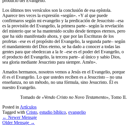
producto del Evangelio.
Los últimos tres versículos son la conclusión de esa epístola.
Aparece tres veces la expresión «según». «Y al que puede
confirmaros según mi evangelio y la predicación de Jesucristo –esa
es la provisión del Evangelio, la primera parte– según la revelación
del misterio que se ha mantenido oculto desde tiempos eternos, pero
que ha sido manifestado ahora, y que por las Escrituras de los
profetas –ese es el propósito del Evangelio, la segunda parte– según
el mandamiento del Dios eterno, se ha dado a conocer a todas las
gentes para que obedezcan a la fe –ese es el poder del Evangelio, o
el producto del Evangelio, la tercera parte– al único y sabio Dios,
sea gloria mediante Jesucristo para siempre. Amén».
Amados hermanos, nosotros vemos a Jesús en el Evangelio, porque
él es el Evangelio. Lo que ustedes reciben es a Jesucristo – no una
enseñanza, no un método, no una fórmula, sino Jesucristo. Él es
nuestro Evangelio.
Tomado de
«Vendo Cristo no Novo Testamento»
, Tomo II.
Posted in
Artículos
Tagged with
Cristo
,
estudio bíblico
,
evangelio
←
Newer Mensaje
Older Mensaje
→