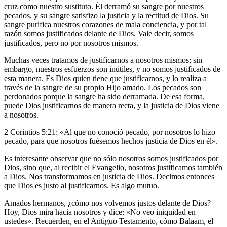
cruz como nuestro sustituto. Él derramó su sangre por nuestros
pecados, y su sangre satisfizo la justicia y la rectitud de Dios. Su
sangre purifica nuestros corazones de mala conciencia, y por tal
razón somos justificados delante de Dios. Vale decir, somos
justificados, pero no por nosotros mismos.
Muchas veces tratamos de justificarnos a nosotros mismos; sin
embargo, nuestros esfuerzos son inútiles, y no somos justificados de
esta manera. Es Dios quien tiene que justificarnos, y lo realiza a
través de la sangre de su propio Hijo amado. Los pecados son
perdonados porque la sangre ha sido derramada. De esa forma,
puede Dios justificarnos de manera recta, y la justicia de Dios viene
a nosotros.
2 Corintios 5:21: «Al que no conoció pecado, por nosotros lo hizo
pecado, para que nosotros fuésemos hechos justicia de Dios en él».
Es interesante observar que no sólo nosotros somos justificados por
Dios, sino que, al recibir el Evangelio, nosotros justificamos también
a Dios. Nos transformamos en justicia de Dios. Decimos entonces
que Dios es justo al justificarnos. Es algo mutuo.
Amados hermanos, ¿cómo nos volvemos justos delante de Dios?
Hoy, Dios mira hacia nosotros y dice: «No veo iniquidad en
ustedes». Recuerden, en el Antiguo Testamento, cómo Balaam, el