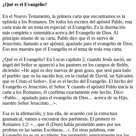
¿Qué es el Evangelio?
En el Nuevo Testamento, la primera carta que encontramos es la
epístola a los Romanos. De todos los escritos del apóstol Pablo, esta
carta trata de un tema en especial: el Evangelio. Es la disertación
más completa y sistemática acerca del Evangelio de Dios. Al
principio mismo de su carta, Pablo dice que él es siervo de
Jesucristo, llamado a ser apóstol, apartado para el evangelio de Dios.
Eso nos muestra que el Evangelio es el tema de toda esta carta.
¿Qué es el Evangelio? En Lucas capítulo 2, cuando Jesús nació, un
ángel del Señor se apareció a los pastores en los campos de Belén,
diciendo: «He aquí os doy nuevas de gran gozo, que será para todo
el pueblo: que os ha nacido hoy, en la ciudad de David, un Salvador,
que es Cristo el Señor». Ese es el hecho del Evangelio. El hecho del
Evangelio es Jesucristo, el Señor. Y cuando el apóstol Pablo inicia la
carta a los Romanos, él confirma exactamente este hecho. Dice:
«Pablo… apartado para el evangelio de Dios… acerca de su Hijo,
nuestro Señor Jesucristo…».
Esa es la afirmación, y tras ella, de acuerdo con la estructura
gramatical, vamos a encontrar dos paréntesis. El primero es
Romanos 1:2: «…que él (Dios) había prometido antes por sus
profetas en las santas Escrituras…». En otras palabras, este
Evangelio no es un accidente; fue prometido anteriormente por los