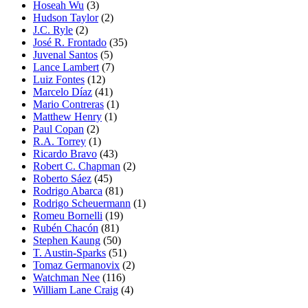
Hoseah Wu
(3)
Hudson Taylor
(2)
J.C. Ryle
(2)
José R. Frontado
(35)
Juvenal Santos
(5)
Lance Lambert
(7)
Luiz Fontes
(12)
Marcelo Díaz
(41)
Mario Contreras
(1)
Matthew Henry
(1)
Paul Copan
(2)
R.A. Torrey
(1)
Ricardo Bravo
(43)
Robert C. Chapman
(2)
Roberto Sáez
(45)
Rodrigo Abarca
(81)
Rodrigo Scheuermann
(1)
Romeu Bornelli
(19)
Rubén Chacón
(81)
Stephen Kaung
(50)
T. Austin-Sparks
(51)
Tomaz Germanovix
(2)
Watchman Nee
(116)
William Lane Craig
(4)