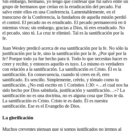
Sin embargo, hermano, yo tengo que confesar que fui salvo entre un
grupo de hermanos que creían en la erradicación del pecado. Fui
salvo entre ellos en una Conferencia. Lamentablemente, en el
transcurso de la Conferencia, la fundadora de aquella misión perdió
el control. El pecado no es erradicado. El pecado permanecerá en ti
mientras vivas; sin embargo, gracias a Dios, tú eres erradicado. No
el pecado, sino tú. La cruz te eliminó. Tal es la santificación por la
fe.
Juan Wesley predicó acerca de esa santificación por la fe. No sólo la
justificación por la fe, sino la santificación por la fe. ¿Por qué por la
fe? Porque todo ya fue hecho para ti. Todo lo que necesitas hacer es
creer y recibir, y entonces aquello es tuyo. Lo mismo es verdadero
con relación a la santificación. La santificación es Cristo. Él es la
santificación. En consecuencia, cuando tú crees en él, eres
santificado. Es sencillo. Simplemente, créelo, y tómalo como tu
santificación. ¿No está escrito en 1 Corintios 1:30: «…el cual nos ha
sido hecho por Dios sabiduría, justificación y santificación…»? La
santificación no es una doctrina, no es alguna cosa que Dios te da.
La santificación es Cristo. Cristo te es dado. Él es nuestra
santificación. Ese es el Evangelio de Dios.
La glorificación
Muchos creyentes piensan que si somos justificados no iremos al