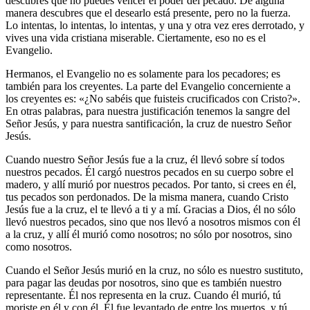
descubres que no puedes vencer el poder del pecado. De alguna
manera descubres que el desearlo está presente, pero no la fuerza.
Lo intentas, lo intentas, lo intentas, y una y otra vez eres derrotado, y
vives una vida cristiana miserable. Ciertamente, eso no es el
Evangelio.
Hermanos, el Evangelio no es solamente para los pecadores; es
también para los creyentes. La parte del Evangelio concerniente a
los creyentes es: «¿No sabéis que fuisteis crucificados con Cristo?».
En otras palabras, para nuestra justificación tenemos la sangre del
Señor Jesús, y para nuestra santificación, la cruz de nuestro Señor
Jesús.
Cuando nuestro Señor Jesús fue a la cruz, él llevó sobre sí todos
nuestros pecados. Él cargó nuestros pecados en su cuerpo sobre el
madero, y allí murió por nuestros pecados. Por tanto, si crees en él,
tus pecados son perdonados. De la misma manera, cuando Cristo
Jesús fue a la cruz, el te llevó a ti y a mí. Gracias a Dios, él no sólo
llevó nuestros pecados, sino que nos llevó a nosotros mismos con él
a la cruz, y allí él murió como nosotros; no sólo por nosotros, sino
como nosotros.
Cuando el Señor Jesús murió en la cruz, no sólo es nuestro sustituto,
para pagar las deudas por nosotros, sino que es también nuestro
representante. Él nos representa en la cruz. Cuando él murió, tú
moriste en él y con él. Él fue levantado de entre los muertos, y tú