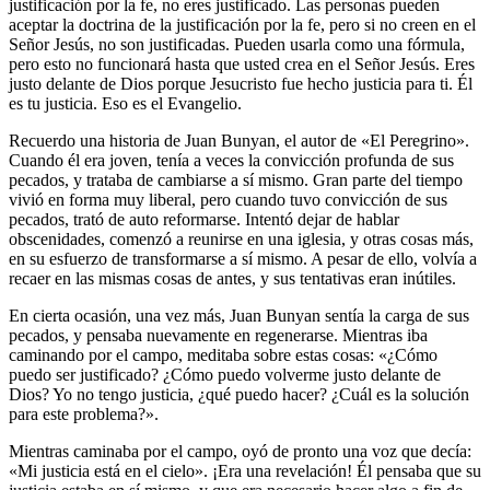
justificación por la fe, no eres justificado. Las personas pueden
aceptar la doctrina de la justificación por la fe, pero si no creen en el
Señor Jesús, no son justificadas. Pueden usarla como una fórmula,
pero esto no funcionará hasta que usted crea en el Señor Jesús. Eres
justo delante de Dios porque Jesucristo fue hecho justicia para ti. Él
es tu justicia. Eso es el Evangelio.
Recuerdo una historia de Juan Bunyan, el autor de «El Peregrino».
Cuando él era joven, tenía a veces la convicción profunda de sus
pecados, y trataba de cambiarse a sí mismo. Gran parte del tiempo
vivió en forma muy liberal, pero cuando tuvo convicción de sus
pecados, trató de auto reformarse. Intentó dejar de hablar
obscenidades, comenzó a reunirse en una iglesia, y otras cosas más,
en su esfuerzo de transformarse a sí mismo. A pesar de ello, volvía a
recaer en las mismas cosas de antes, y sus tentativas eran inútiles.
En cierta ocasión, una vez más, Juan Bunyan sentía la carga de sus
pecados, y pensaba nuevamente en regenerarse. Mientras iba
caminando por el campo, meditaba sobre estas cosas: «¿Cómo
puedo ser justificado? ¿Cómo puedo volverme justo delante de
Dios? Yo no tengo justicia, ¿qué puedo hacer? ¿Cuál es la solución
para este problema?».
Mientras caminaba por el campo, oyó de pronto una voz que decía:
«Mi justicia está en el cielo». ¡Era una revelación! Él pensaba que su