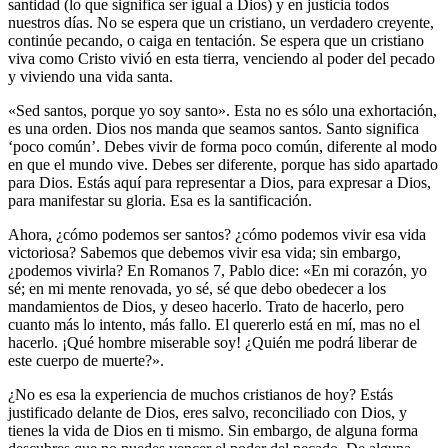
santidad (lo que significa ser igual a Dios) y en justicia todos
nuestros días. No se espera que un cristiano, un verdadero creyente,
continúe pecando, o caiga en tentación. Se espera que un cristiano
viva como Cristo vivió en esta tierra, venciendo al poder del pecado
y viviendo una vida santa.
«Sed santos, porque yo soy santo». Esta no es sólo una exhortación,
es una orden. Dios nos manda que seamos santos. Santo significa
‘poco común’. Debes vivir de forma poco común, diferente al modo
en que el mundo vive. Debes ser diferente, porque has sido apartado
para Dios. Estás aquí para representar a Dios, para expresar a Dios,
para manifestar su gloria. Esa es la santificación.
Ahora, ¿cómo podemos ser santos? ¿cómo podemos vivir esa vida
victoriosa? Sabemos que debemos vivir esa vida; sin embargo,
¿podemos vivirla? En Romanos 7, Pablo dice: «En mi corazón, yo
sé; en mi mente renovada, yo sé, sé que debo obedecer a los
mandamientos de Dios, y deseo hacerlo. Trato de hacerlo, pero
cuanto más lo intento, más fallo. El quererlo está en mí, mas no el
hacerlo. ¡Qué hombre miserable soy! ¿Quién me podrá liberar de
este cuerpo de muerte?».
¿No es esa la experiencia de muchos cristianos de hoy? Estás
justificado delante de Dios, eres salvo, reconciliado con Dios, y
tienes la vida de Dios en ti mismo. Sin embargo, de alguna forma