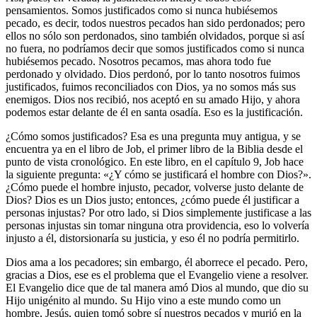
pensamientos. Somos justificados como si nunca hubiésemos
pecado, es decir, todos nuestros pecados han sido perdonados; pero
ellos no sólo son perdonados, sino también olvidados, porque si así
no fuera, no podríamos decir que somos justificados como si nunca
hubiésemos pecado. Nosotros pecamos, mas ahora todo fue
perdonado y olvidado. Dios perdonó, por lo tanto nosotros fuimos
justificados, fuimos reconciliados con Dios, ya no somos más sus
enemigos. Dios nos recibió, nos aceptó en su amado Hijo, y ahora
podemos estar delante de él en santa osadía. Eso es la justificación.
¿Cómo somos justificados? Esa es una pregunta muy antigua, y se
encuentra ya en el libro de Job, el primer libro de la Biblia desde el
punto de vista cronológico. En este libro, en el capítulo 9, Job hace
la siguiente pregunta: «¿Y cómo se justificará el hombre con Dios?».
¿Cómo puede el hombre injusto, pecador, volverse justo delante de
Dios? Dios es un Dios justo; entonces, ¿cómo puede él justificar a
personas injustas? Por otro lado, si Dios simplemente justificase a las
personas injustas sin tomar ninguna otra providencia, eso lo volvería
injusto a él, distorsionaría su justicia, y eso él no podría permitirlo.
Dios ama a los pecadores; sin embargo, él aborrece el pecado. Pero,
gracias a Dios, ese es el problema que el Evangelio viene a resolver.
El Evangelio dice que de tal manera amó Dios al mundo, que dio su
Hijo unigénito al mundo. Su Hijo vino a este mundo como un
hombre, Jesús, quien tomó sobre sí nuestros pecados y murió en la