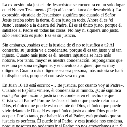
La expresión «la justicia de Jesucristo» se encuentra en un solo lugar
en el Nuevo Testamento (Dejo al lector la tarea de descubrirlo). La
expresión «justicia de Jesucristo» significa que cuando el Señor
Jesús estaba sobre la tierra, él era justo en todo. Ahora él es ‘el
Justo’, sentado a la diestra del Padre. Él es el único justo, porque él
satisface al Padre en todas las cosas. No hay ni siquiera uno justo,
sólo Jesucristo es justo. Esa es su justicia.
Sin embargo, ¿sabías que la justicia de él no te justifica a ti? Al
contrario, su justicia va a condenarte, porque él es tan justo y tú tan
injusto. Cuanto más justo es él, nuestra injusticia se hace más
notoria. Por tanto, mayor es nuestra condenación. Supongamos que
eres una persona negligente, y encuentras a alguien que es muy
diligente. Cuanto más diligente sea esa persona, más notoria se hará
tu displicencia, porque el contraste será mayor.
En Juan 16:10 está escrito: «…de justicia, por cuanto voy al Padre».
Cuando el Espíritu viniere, él condenaría al mundo. ¿Qué significa
eso? ¿Por qué razón la justicia nos condena en el hecho de que
Cristo va al Padre? Porque Jesús es el único que puede retornar a
Dios, el único que puede estar delante de Dios, el único que puede
vivir delante de Dios; él es aquel único justo a quien Dios puede
aceptar. Por lo tanto, por haber ido él al Padre, está probado que su
justicia es perfecta. Él puede ir al Padre, y esta justicia nos condena,
porque nosotros no podemos ir al Padre; no nos atreveríamos a ir. Si