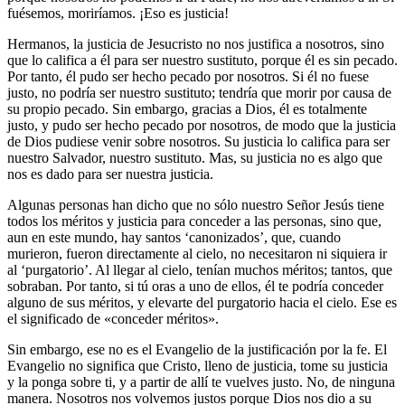
fuésemos, moriríamos. ¡Eso es justicia!
Hermanos, la justicia de Jesucristo no nos justifica a nosotros, sino
que lo califica a él para ser nuestro sustituto, porque él es sin pecado.
Por tanto, él pudo ser hecho pecado por nosotros. Si él no fuese
justo, no podría ser nuestro sustituto; tendría que morir por causa de
su propio pecado. Sin embargo, gracias a Dios, él es totalmente
justo, y pudo ser hecho pecado por nosotros, de modo que la justicia
de Dios pudiese venir sobre nosotros. Su justicia lo califica para ser
nuestro Salvador, nuestro sustituto. Mas, su justicia no es algo que
nos es dado para ser nuestra justicia.
Algunas personas han dicho que no sólo nuestro Señor Jesús tiene
todos los méritos y justicia para conceder a las personas, sino que,
aun en este mundo, hay santos ‘canonizados’, que, cuando
murieron, fueron directamente al cielo, no necesitaron ni siquiera ir
al ‘purgatorio’. Al llegar al cielo, tenían muchos méritos; tantos, que
sobraban. Por tanto, si tú oras a uno de ellos, él te podría conceder
alguno de sus méritos, y elevarte del purgatorio hacia el cielo. Ese es
el significado de «conceder méritos».
Sin embargo, ese no es el Evangelio de la justificación por la fe. El
Evangelio no significa que Cristo, lleno de justicia, tome su justicia
y la ponga sobre ti, y a partir de allí te vuelves justo. No, de ninguna
manera. Nosotros nos volvemos justos porque Dios nos dio a su