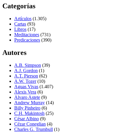
Categorías
Artículos
(1.305)
Cartas
(93)
Libros
(17)
Meditaciones
(731)
Predicaciones
(390)
Autores
A.B. Simpson
(39)
A.J. Gordon
(1)
A.T. Pierson
(62)
A.W. Tozer
(10)
Aguas Vivas
(1.407)
Alexis Vera
(6)
Alvaro Astete
(9)
Andrew Murray
(14)
Billy Pinheiro
(6)
C.H. Makintosh
(25)
César Albino
(9)
Cézar Coneglian
(4)
Charles G. Trumbull
(1)