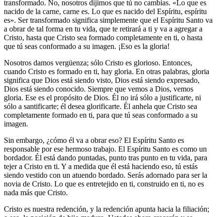
transformado. No, nosotros dijimos que tú no cambias. «Lo que es
nacido de la carne, carne es. Lo que es nacido del Espíritu, espíritu
es». Ser transformado significa simplemente que el Espíritu Santo va
a obrar de tal forma en tu vida, que te retirará a ti y va a agregar a
Cristo, hasta que Cristo sea formado completamente en ti, o hasta
que tú seas conformado a su imagen. ¡Eso es la gloria!
Nosotros damos vergüenza; sólo Cristo es glorioso. Entonces,
cuando Cristo es formado en ti, hay gloria. En otras palabras, gloria
significa que Dios está siendo visto, Dios está siendo expresado,
Dios está siendo conocido. Siempre que vemos a Dios, vemos
gloria. Ese es el propósito de Dios. Él no irá sólo a justificarte, ni
sólo a santificarte; él desea glorificarte. Él anhela que Cristo sea
completamente formado en ti, para que tú seas conformado a su
imagen.
Sin embargo, ¿cómo él va a obrar eso? El Espíritu Santo es
responsable por ese hermoso trabajo. El Espíritu Santo es como un
bordador. Él está dando puntadas, punto tras punto en tu vida, para
tejer a Cristo en ti. Y a medida que él está haciendo eso, tú estás
siendo vestido con un atuendo bordado. Serás adornado para ser la
novia de Cristo. Lo que es entretejido en ti, construido en ti, no es
nada más que Cristo.
Cristo es nuestra redención, y la redención apunta hacia la filiación;