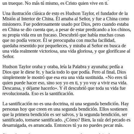
un trueque. No más tú mismo, es Cristo quien vive en ti.
Una ilustración clásica de esto es Hudson Taylor, el fundador de la
Misión al Interior de China. Él amaba al Señor, y fue a China como
misionero. Fue poderosamente usado por Dios, pero cuando estaba
en China se dio cuenta que, a pesar de estar predicando a los chinos,
su propia vida era un fracaso. Descubrió que había muchas cosas
que no podía vencer. Él se preocupaba con mucha facilidad,
quedaba resentido por pequeñeces, y miraba al Señor en busca de
una vida realmente victoriosa, una vida gloriosa, y que glorificase al
Señor.
Hudson Taylor oraba y oraba, leía la Palabra y ayunaba; pedía a
Dios que le diese fe, y hacía todo lo que podía. Pero al final, Dios
simplemente le mostró que esa era una vida sustituida. «No eres tú
quien puede hacer eso, sino soy yo en ti, y yo voy a vivir esa vida.
Descansa, y déjame hacerlo». Y él descubrió que toda su vida fue
revolucionada. Eso es la santificación.
La santificación no es una doctrina, ni una segunda bendición. Hay
personas hoy que creen en una segunda bendición. Ellos sostienen
que la primera bendición es ser salvos, y la segunda bendición, ser
santificado, tornarse santificado. ¿Cómo? Bien, la raíz del pecado es
desarraigada, es arrancada. Entonces tú ya no puedes pecar más.