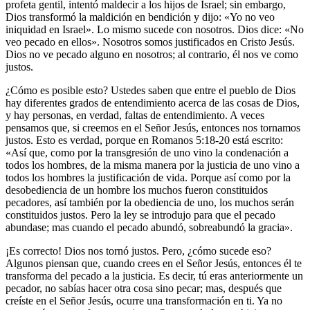
profeta gentil, intentó maldecir a los hijos de Israel; sin embargo,
Dios transformó la maldición en bendición y dijo: «Yo no veo
iniquidad en Israel». Lo mismo sucede con nosotros. Dios dice: «No
veo pecado en ellos». Nosotros somos justificados en Cristo Jesús.
Dios no ve pecado alguno en nosotros; al contrario, él nos ve como
justos.
¿Cómo es posible esto? Ustedes saben que entre el pueblo de Dios
hay diferentes grados de entendimiento acerca de las cosas de Dios,
y hay personas, en verdad, faltas de entendimiento. A veces
pensamos que, si creemos en el Señor Jesús, entonces nos tornamos
justos. Esto es verdad, porque en Romanos 5:18-20 está escrito:
«Así que, como por la transgresión de uno vino la condenación a
todos los hombres, de la misma manera por la justicia de uno vino a
todos los hombres la justificación de vida. Porque así como por la
desobediencia de un hombre los muchos fueron constituidos
pecadores, así también por la obediencia de uno, los muchos serán
constituidos justos. Pero la ley se introdujo para que el pecado
abundase; mas cuando el pecado abundó, sobreabundó la gracia».
¡Es correcto! Dios nos tornó justos. Pero, ¿cómo sucede eso?
Algunos piensan que, cuando crees en el Señor Jesús, entonces él te
transforma del pecado a la justicia. Es decir, tú eras anteriormente un
pecador, no sabías hacer otra cosa sino pecar; mas, después que
creíste en el Señor Jesús, ocurre una transformación en ti. Ya no