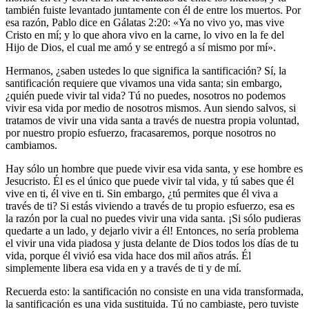
también fuiste levantado juntamente con él de entre los muertos. Por
esa razón, Pablo dice en Gálatas 2:20: «Ya no vivo yo, mas vive
Cristo en mí; y lo que ahora vivo en la carne, lo vivo en la fe del
Hijo de Dios, el cual me amó y se entregó a sí mismo por mí».
Hermanos, ¿saben ustedes lo que significa la santificación? Sí, la
santificación requiere que vivamos una vida santa; sin embargo,
¿quién puede vivir tal vida? Tú no puedes, nosotros no podemos
vivir esa vida por medio de nosotros mismos. Aun siendo salvos, si
tratamos de vivir una vida santa a través de nuestra propia voluntad,
por nuestro propio esfuerzo, fracasaremos, porque nosotros no
cambiamos.
Hay sólo un hombre que puede vivir esa vida santa, y ese hombre es
Jesucristo. Él es el único que puede vivir tal vida, y tú sabes que él
vive en ti, él vive en ti. Sin embargo, ¿tú permites que él viva a
través de ti? Si estás viviendo a través de tu propio esfuerzo, esa es
la razón por la cual no puedes vivir una vida santa. ¡Si sólo pudieras
quedarte a un lado, y dejarlo vivir a él! Entonces, no sería problema
el vivir una vida piadosa y justa delante de Dios todos los días de tu
vida, porque él vivió esa vida hace dos mil años atrás. Él
simplemente libera esa vida en y a través de ti y de mí.
Recuerda esto: la santificación no consiste en una vida transformada,
la santificación es una vida sustituida. Tú no cambiaste, pero tuviste