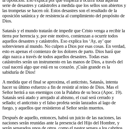
la oposición. Eso explica por qué empieza a ocurrir toda aquella
serie de desastres y catástrofes a medida que los sellos son abiertos y
las trompetas se hacen oír. Estos desastres son el resultado de la
oposición satánica y de resistencia al cumplimiento del propósito de
Dios.
Satanás y el mundo tratarán de impedir que Cristo venga a recibir la
tierra por herencia y, por este motivo, comienzan a ocurrir todos
aquellos desastres y catástrofes. Eso explica los ‘Ay, ay’ que
sobrevienen al mundo. No culpen a Dios por esas cosas. En verdad,
esto es apenas el comienzo de los dolores de parto. Dios hará que
algo nazca a través de todos aquellos desastres. Todas esas
catástrofes serán un instrumento en las manos de Dios, a través del
cual nacerá algo que está en su corazón. ¡Cuán grande es la
sabiduría de Dios!
A medida que el final se aproxima, el anticristo, Satanás, intenta
hacer su último esfuerzo a fin de resistir al reino de Dios. Mas el
Señor herirá a sus enemigos con la Palabra de su boca (Apoc. 19).
Satanás será atado y arrojado al abismo, el cual será cerrado y
sellado; el anticristo y el falso profeta serán lanzados al lago de
fuego, y aquellos que resistieron al Señor serán muertos.
Después de aquello, entonces, habrá un juicio de las naciones, las
naciones serán reunidas ante la presencia del Hijo del Hombre, y
serán separados unos de otros, como el pastor separa a los cabritos