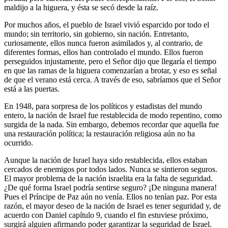
maldijo a la higuera, y ésta se secó desde la raíz.
Por muchos años, el pueblo de Israel vivió esparcido por todo el
mundo; sin territorio, sin gobierno, sin nación. Entretanto,
curiosamente, ellos nunca fueron asimilados y, al contrario, de
diferentes formas, ellos han controlado el mundo. Ellos fueron
perseguidos injustamente, pero el Señor dijo que llegaría el tiempo
en que las ramas de la higuera comenzarían a brotar, y eso es señal
de que el verano está cerca. A través de eso, sabríamos que el Señor
está a las puertas.
En 1948, para sorpresa de los políticos y estadistas del mundo
entero, la nación de Israel fue restablecida de modo repentino, como
surgida de la nada. Sin embargo, debemos recordar que aquella fue
una restauración política; la restauración religiosa aún no ha
ocurrido.
Aunque la nación de Israel haya sido restablecida, ellos estaban
cercados de enemigos por todos lados. Nunca se sintieron seguros.
El mayor problema de la nación israelita era la falta de seguridad.
¿De qué forma Israel podría sentirse seguro? ¡De ninguna manera!
Pues el Príncipe de Paz aún no venía. Ellos no tenían paz. Por esta
razón, el mayor deseo de la nación de Israel es tener seguridad y, de
acuerdo con Daniel capítulo 9, cuando el fin estuviese próximo,
surgirá alguien afirmando poder garantizar la seguridad de Israel.