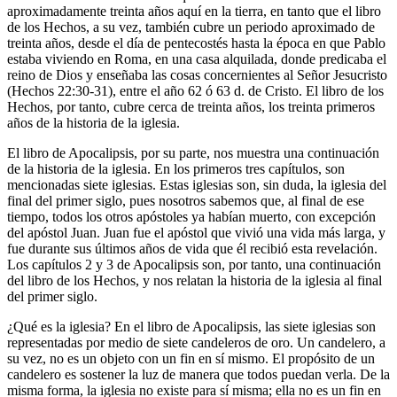
aproximadamente treinta años aquí en la tierra, en tanto que el libro
de los Hechos, a su vez, también cubre un periodo aproximado de
treinta años, desde el día de pentecostés hasta la época en que Pablo
estaba viviendo en Roma, en una casa alquilada, donde predicaba el
reino de Dios y enseñaba las cosas concernientes al Señor Jesucristo
(Hechos 22:30-31), entre el año 62 ó 63 d. de Cristo. El libro de los
Hechos, por tanto, cubre cerca de treinta años, los treinta primeros
años de la historia de la iglesia.
El libro de Apocalipsis, por su parte, nos muestra una continuación
de la historia de la iglesia. En los primeros tres capítulos, son
mencionadas siete iglesias. Estas iglesias son, sin duda, la iglesia del
final del primer siglo, pues nosotros sabemos que, al final de ese
tiempo, todos los otros apóstoles ya habían muerto, con excepción
del apóstol Juan. Juan fue el apóstol que vivió una vida más larga, y
fue durante sus últimos años de vida que él recibió esta revelación.
Los capítulos 2 y 3 de Apocalipsis son, por tanto, una continuación
del libro de los Hechos, y nos relatan la historia de la iglesia al final
del primer siglo.
¿Qué es la iglesia? En el libro de Apocalipsis, las siete iglesias son
representadas por medio de siete candeleros de oro. Un candelero, a
su vez, no es un objeto con un fin en sí mismo. El propósito de un
candelero es sostener la luz de manera que todos puedan verla. De la
misma forma, la iglesia no existe para sí misma; ella no es un fin en