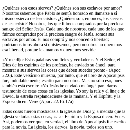
¿Quiénes son estos siervos? ¿Quiénes son sus esclavos por amor?
Nosotros sabemos que Pablo se sentía honrado en llamarse a sí
mismo «siervo de Jesucristo». ¿Quiénes son, entonces, los siervos
de Jesucristo? Nosotros, los que fuimos comprados por la preciosa
sangre del Señor Jesús. Cada uno de nosotros, cada uno de los que
fuimos comprados por la preciosa sangre de Jesús, somos sus
esclavos por amor. Él nos compró y nos concedió libertad;
podríamos irnos ahora si quisiésemos, pero nosotros no queremos
esa libertad, porque le amamos y queremos servirle.
«Y me dijo: Estas palabras son fieles y verdaderas. Y el Señor, el
Dios de los espíritus de los profetas, ha enviado su ángel, para
mostrar a sus siervos las cosas que deben suceder pronto» (Apoc.
22:6). Este versículo muestra, por tanto, que el libro de Apocalipsis
fue, indudablemente, escrito para nosotros. Mas no sólo eso, pues
también está escrito: «Yo Jesús he enviado mi ángel para daros
testimonio de estas cosas en las iglesias. Yo soy la raíz y el linaje de
David, la estrella resplandeciente de la mañana. Y el Espíritu y la
Esposa dicen: Ven» (Apoc. 22:16-17a).
Estas cosas fueron mostradas a la iglesia de Dios y, a medida que la
iglesia ve todas estas cosas, «…el Espíritu y la Esposa dicen: Ven».
Así, podemos ver que, en verdad, el libro de Apocalipsis fue escrito
para la novia. La iglesia, los siervos, la novia, todos son uno.