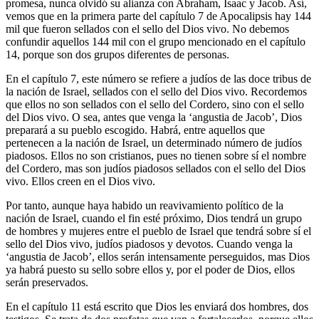
promesa, nunca olvidó su alianza con Abraham, Isaac y Jacob. Así,
vemos que en la primera parte del capítulo 7 de Apocalipsis hay 144
mil que fueron sellados con el sello del Dios vivo. No debemos
confundir aquellos 144 mil con el grupo mencionado en el capítulo
14, porque son dos grupos diferentes de personas.
En el capítulo 7, este número se refiere a judíos de las doce tribus de
la nación de Israel, sellados con el sello del Dios vivo. Recordemos
que ellos no son sellados con el sello del Cordero, sino con el sello
del Dios vivo. O sea, antes que venga la ‘angustia de Jacob’, Dios
preparará a su pueblo escogido. Habrá, entre aquellos que
pertenecen a la nación de Israel, un determinado número de judíos
piadosos. Ellos no son cristianos, pues no tienen sobre sí el nombre
del Cordero, mas son judíos piadosos sellados con el sello del Dios
vivo. Ellos creen en el Dios vivo.
Por tanto, aunque haya habido un reavivamiento político de la
nación de Israel, cuando el fin esté próximo, Dios tendrá un grupo
de hombres y mujeres entre el pueblo de Israel que tendrá sobre sí el
sello del Dios vivo, judíos piadosos y devotos. Cuando venga la
‘angustia de Jacob’, ellos serán intensamente perseguidos, mas Dios
ya habrá puesto su sello sobre ellos y, por el poder de Dios, ellos
serán preservados.
En el capítulo 11 está escrito que Dios les enviará dos hombres, dos