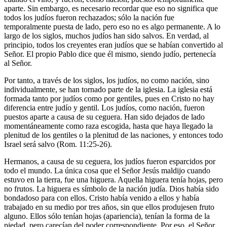
aparte. Sin embargo, es necesario recordar que eso no significa que
todos los judíos fueron rechazados; sólo la nación fue
temporalmente puesta de lado, pero eso no es algo permanente. A lo
largo de los siglos, muchos judíos han sido salvos. En verdad, al
principio, todos los creyentes eran judíos que se habían convertido al
Señor. El propio Pablo dice que él mismo, siendo judío, pertenecía
al Señor.
Por tanto, a través de los siglos, los judíos, no como nación, sino
individualmente, se han tornado parte de la iglesia. La iglesia está
formada tanto por judíos como por gentiles, pues en Cristo no hay
diferencia entre judío y gentil. Los judíos, como nación, fueron
puestos aparte a causa de su ceguera. Han sido dejados de lado
momentáneamente como raza escogida, hasta que haya llegado la
plenitud de los gentiles o la plenitud de las naciones, y entonces todo
Israel será salvo (Rom. 11:25-26).
Hermanos, a causa de su ceguera, los judíos fueron esparcidos por
todo el mundo. La única cosa que el Señor Jesús maldijo cuando
estuvo en la tierra, fue una higuera. Aquella higuera tenía hojas, pero
no frutos. La higuera es símbolo de la nación judía. Dios había sido
bondadoso para con ellos. Cristo había venido a ellos y había
trabajado en su medio por tres años, sin que ellos produjesen fruto
alguno. Ellos sólo tenían hojas (apariencia), tenían la forma de la
piedad, pero carecían del poder correspondiente. Por eso, el Señor