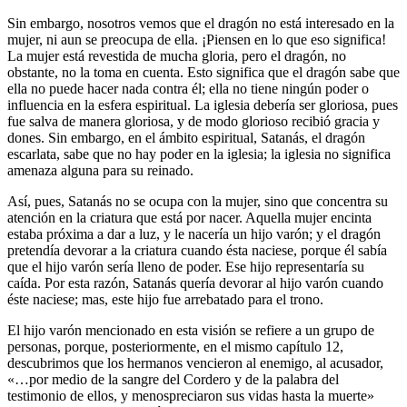
Sin embargo, nosotros vemos que el dragón no está interesado en la
mujer, ni aun se preocupa de ella. ¡Piensen en lo que eso significa!
La mujer está revestida de mucha gloria, pero el dragón, no
obstante, no la toma en cuenta. Esto significa que el dragón sabe que
ella no puede hacer nada contra él; ella no tiene ningún poder o
influencia en la esfera espiritual. La iglesia debería ser gloriosa, pues
fue salva de manera gloriosa, y de modo glorioso recibió gracia y
dones. Sin embargo, en el ámbito espiritual, Satanás, el dragón
escarlata, sabe que no hay poder en la iglesia; la iglesia no significa
amenaza alguna para su reinado.
Así, pues, Satanás no se ocupa con la mujer, sino que concentra su
atención en la criatura que está por nacer. Aquella mujer encinta
estaba próxima a dar a luz, y le nacería un hijo varón; y el dragón
pretendía devorar a la criatura cuando ésta naciese, porque él sabía
que el hijo varón sería lleno de poder. Ese hijo representaría su
caída. Por esta razón, Satanás quería devorar al hijo varón cuando
éste naciese; mas, este hijo fue arrebatado para el trono.
El hijo varón mencionado en esta visión se refiere a un grupo de
personas, porque, posteriormente, en el mismo capítulo 12,
descubrimos que los hermanos vencieron al enemigo, al acusador,
«…por medio de la sangre del Cordero y de la palabra del
testimonio de ellos, y menospreciaron sus vidas hasta la muerte»