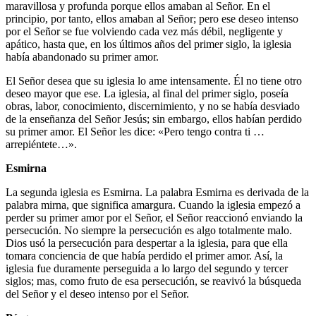
maravillosa y profunda porque ellos amaban al Señor. En el
principio, por tanto, ellos amaban al Señor; pero ese deseo intenso
por el Señor se fue volviendo cada vez más débil, negligente y
apático, hasta que, en los últimos años del primer siglo, la iglesia
había abandonado su primer amor.
El Señor desea que su iglesia lo ame intensamente. Él no tiene otro
deseo mayor que ese. La iglesia, al final del primer siglo, poseía
obras, labor, conocimiento, discernimiento, y no se había desviado
de la enseñanza del Señor Jesús; sin embargo, ellos habían perdido
su primer amor. El Señor les dice: «Pero tengo contra ti …
arrepiéntete…».
Esmirna
La segunda iglesia es Esmirna. La palabra Esmirna es derivada de la
palabra mirna, que significa amargura. Cuando la iglesia empezó a
perder su primer amor por el Señor, el Señor reaccionó enviando la
persecución. No siempre la persecución es algo totalmente malo.
Dios usó la persecución para despertar a la iglesia, para que ella
tomara conciencia de que había perdido el primer amor. Así, la
iglesia fue duramente perseguida a lo largo del segundo y tercer
siglos; mas, como fruto de esa persecución, se reavivó la búsqueda
del Señor y el deseo intenso por el Señor.