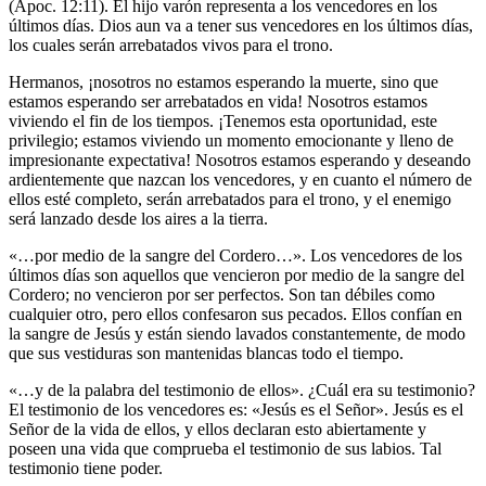
(Apoc. 12:11). El hijo varón representa a los vencedores en los
últimos días. Dios aun va a tener sus vencedores en los últimos días,
los cuales serán arrebatados vivos para el trono.
Hermanos, ¡nosotros no estamos esperando la muerte, sino que
estamos esperando ser arrebatados en vida! Nosotros estamos
viviendo el fin de los tiempos. ¡Tenemos esta oportunidad, este
privilegio; estamos viviendo un momento emocionante y lleno de
impresionante expectativa! Nosotros estamos esperando y deseando
ardientemente que nazcan los vencedores, y en cuanto el número de
ellos esté completo, serán arrebatados para el trono, y el enemigo
será lanzado desde los aires a la tierra.
«…por medio de la sangre del Cordero…». Los vencedores de los
últimos días son aquellos que vencieron por medio de la sangre del
Cordero; no vencieron por ser perfectos. Son tan débiles como
cualquier otro, pero ellos confesaron sus pecados. Ellos confían en
la sangre de Jesús y están siendo lavados constantemente, de modo
que sus vestiduras son mantenidas blancas todo el tiempo.
«…y de la palabra del testimonio de ellos». ¿Cuál era su testimonio?
El testimonio de los vencedores es: «Jesús es el Señor». Jesús es el
Señor de la vida de ellos, y ellos declaran esto abiertamente y
poseen una vida que comprueba el testimonio de sus labios. Tal
testimonio tiene poder.