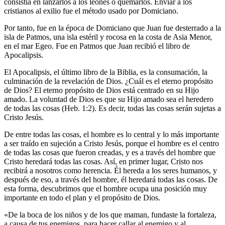
consistía en lanzarlos a los leones o quemarlos. Enviar a los
cristianos al exilio fue el método usado por Domiciano.
Por tanto, fue en la época de Domiciano que Juan fue desterrado a la
isla de Patmos, una isla estéril y rocosa en la costa de Asia Menor,
en el mar Egeo. Fue en Patmos que Juan recibió el libro de
Apocalipsis.
El Apocalipsis, el último libro de la Biblia, es la consumación, la
culminación de la revelación de Dios. ¿Cuál es el eterno propósito
de Dios? El eterno propósito de Dios está centrado en su Hijo
amado. La voluntad de Dios es que su Hijo amado sea el heredero
de todas las cosas (Heb. 1:2). Es decir, todas las cosas serán sujetas a
Cristo Jesús.
De entre todas las cosas, el hombre es lo central y lo más importante
a ser traído en sujeción a Cristo Jesús, porque el hombre es el centro
de todas las cosas que fueron creadas, y es a través del hombre que
Cristo heredará todas las cosas. Así, en primer lugar, Cristo nos
recibirá a nosotros como herencia. Él hereda a los seres humanos, y
después de eso, a través del hombre, él heredará todas las cosas. De
esta forma, descubrimos que el hombre ocupa una posición muy
importante en todo el plan y el propósito de Dios.
«De la boca de los niños y de los que maman, fundaste la fortaleza,
a causa de tus enemigos, para hacer callar al enemigo y al