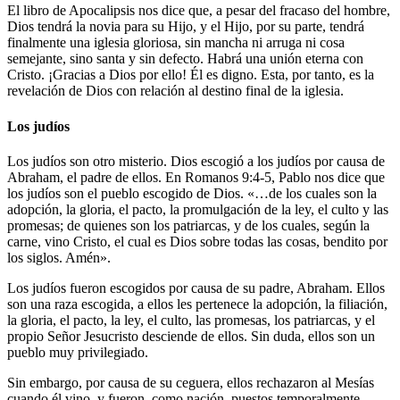
El libro de Apocalipsis nos dice que, a pesar del fracaso del hombre,
Dios tendrá la novia para su Hijo, y el Hijo, por su parte, tendrá
finalmente una iglesia gloriosa, sin mancha ni arruga ni cosa
semejante, sino santa y sin defecto. Habrá una unión eterna con
Cristo. ¡Gracias a Dios por ello! Él es digno. Esta, por tanto, es la
revelación de Dios con relación al destino final de la iglesia.
Los judíos
Los judíos son otro misterio. Dios escogió a los judíos por causa de
Abraham, el padre de ellos. En Romanos 9:4-5, Pablo nos dice que
los judíos son el pueblo escogido de Dios. «…de los cuales son la
adopción, la gloria, el pacto, la promulgación de la ley, el culto y las
promesas; de quienes son los patriarcas, y de los cuales, según la
carne, vino Cristo, el cual es Dios sobre todas las cosas, bendito por
los siglos. Amén».
Los judíos fueron escogidos por causa de su padre, Abraham. Ellos
son una raza escogida, a ellos les pertenece la adopción, la filiación,
la gloria, el pacto, la ley, el culto, las promesas, los patriarcas, y el
propio Señor Jesucristo desciende de ellos. Sin duda, ellos son un
pueblo muy privilegiado.
Sin embargo, por causa de su ceguera, ellos rechazaron al Mesías
cuando él vino, y fueron, como nación, puestos temporalmente