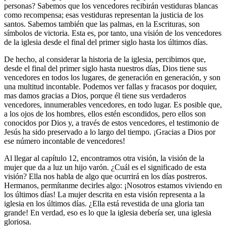
personas? Sabemos que los vencedores recibirán vestiduras blancas
como recompensa; esas vestiduras representan la justicia de los
santos. Sabemos también que las palmas, en la Escrituras, son
símbolos de victoria. Esta es, por tanto, una visión de los vencedores
de la iglesia desde el final del primer siglo hasta los últimos días.
De hecho, al considerar la historia de la iglesia, percibimos que,
desde el final del primer siglo hasta nuestros días, Dios tiene sus
vencedores en todos los lugares, de generación en generación, y son
una multitud incontable. Podemos ver fallas y fracasos por doquier,
mas damos gracias a Dios, porque él tiene sus verdaderos
vencedores, innumerables vencedores, en todo lugar. Es posible que,
a los ojos de los hombres, ellos estén escondidos, pero ellos son
conocidos por Dios y, a través de estos vencedores, el testimonio de
Jesús ha sido preservado a lo largo del tiempo. ¡Gracias a Dios por
ese número incontable de vencedores!
Al llegar al capítulo 12, encontramos otra visión, la visión de la
mujer que da a luz un hijo varón. ¿Cuál es el significado de esta
visión? Ella nos habla de algo que ocurrirá en los días postreros.
Hermanos, permítanme decirles algo: ¡Nosotros estamos viviendo en
los últimos días! La mujer descrita en esta visión representa a la
iglesia en los últimos días. ¿Ella está revestida de una gloria tan
grande! En verdad, eso es lo que la iglesia debería ser, una iglesia
gloriosa.