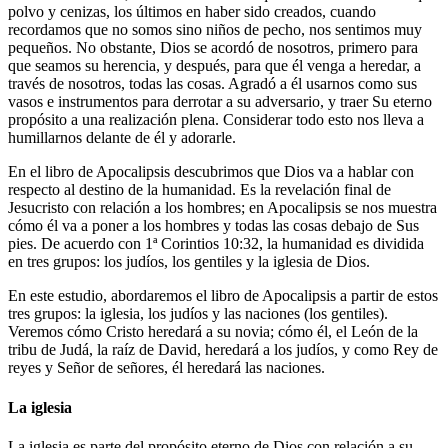
polvo y cenizas, los últimos en haber sido creados, cuando
recordamos que no somos sino niños de pecho, nos sentimos muy
pequeños. No obstante, Dios se acordó de nosotros, primero para
que seamos su herencia, y después, para que él venga a heredar, a
través de nosotros, todas las cosas. Agradó a él usarnos como sus
vasos e instrumentos para derrotar a su adversario, y traer Su eterno
propósito a una realización plena. Considerar todo esto nos lleva a
humillarnos delante de él y adorarle.
En el libro de Apocalipsis descubrimos que Dios va a hablar con
respecto al destino de la humanidad. Es la revelación final de
Jesucristo con relación a los hombres; en Apocalipsis se nos muestra
cómo él va a poner a los hombres y todas las cosas debajo de Sus
pies. De acuerdo con 1ª Corintios 10:32, la humanidad es dividida
en tres grupos: los judíos, los gentiles y la iglesia de Dios.
En este estudio, abordaremos el libro de Apocalipsis a partir de estos
tres grupos: la iglesia, los judíos y las naciones (los gentiles).
Veremos cómo Cristo heredará a su novia; cómo él, el León de la
tribu de Judá, la raíz de David, heredará a los judíos, y como Rey de
reyes y Señor de señores, él heredará las naciones.
La iglesia
La iglesia es parte del propósito eterno de Dios con relación a su