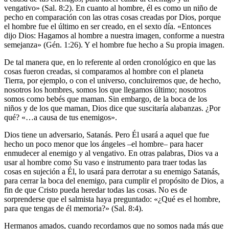
vengativo» (Sal. 8:2). En cuanto al hombre, él es como un niño de
pecho en comparación con las otras cosas creadas por Dios, porque
el hombre fue el último en ser creado, en el sexto día. «Entonces
dijo Dios: Hagamos al hombre a nuestra imagen, conforme a nuestra
semejanza» (Gén. 1:26). Y el hombre fue hecho a Su propia imagen.
De tal manera que, en lo referente al orden cronológico en que las
cosas fueron creadas, si comparamos al hombre con el planeta
Tierra, por ejemplo, o con el universo, concluiremos que, de hecho,
nosotros los hombres, somos los que llegamos último; nosotros
somos como bebés que maman. Sin embargo, de la boca de los
niños y de los que maman, Dios dice que suscitaría alabanzas. ¿Por
qué? «…a causa de tus enemigos».
Dios tiene un adversario, Satanás. Pero Él usará a aquel que fue
hecho un poco menor que los ángeles –el hombre– para hacer
enmudecer al enemigo y al vengativo. En otras palabras, Dios va a
usar al hombre como Su vaso e instrumento para traer todas las
cosas en sujeción a Él, lo usará para derrotar a su enemigo Satanás,
para cerrar la boca del enemigo, para cumplir el propósito de Dios, a
fin de que Cristo pueda heredar todas las cosas. No es de
sorprenderse que el salmista haya preguntado: «¿Qué es el hombre,
para que tengas de él memoria?» (Sal. 8:4).
Hermanos amados, cuando recordamos que no somos nada más que