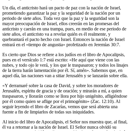
Un día, el anticristo hará un pacto de paz con la nación de Israel,
prometiendo garantizar la paz y la seguridad de la nación por un
periodo de siete años. Toda vez que la paz y la seguridad son la
mayor preocupación de Israel, ellos creerán en las promesas del
anticristo y caerán en una trampa, pues, en medio de ese periodo de
siete años, el anticristo va a revelar quién es él realmente, y
quebrantará el pacto hecho con Israel. Entonces la nación de Israel
entrará en el «tiempo de angustia» profetizado en Jeremías 30:7.
Es cierto que Dios se refiere a los judíos en el libro de Apocalipsis,
pues en el versículo 1:7 está escrito: «He aquí que viene con las
nubes, y todo ojo le verá, y los que le traspasaron; y todos los linajes
de la tierra harán lamentación por él. Sí, amén». Sabemos que, en
aquel día, las naciones van a sitiar Jerusalén y se lanzarán sobre ella.
«Y derramaré sobre la casa de David, y sobre los moradores de
Jerusalén, espíritu de gracia y de oración; y mirarán a mí, a quien
traspasaron, y llorarán como se llora por hijo unigénito, afligiéndose
por él como quien se aflige por el primogénito» (Zac. 12:10). Al
seguir leyendo el libro de Zacarías, vemos que será abierta una
fuente a fin de limpiarlos de todas sus iniquidades.
Al inicio del libro de Apocalipsis, el Señor nos muestra que, al final,
él va a retornar a la nación de Israel. El Señor nunca olvidó su