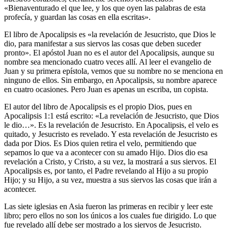
«Bienaventurado el que lee, y los que oyen las palabras de esta
profecía, y guardan las cosas en ella escritas».
El libro de Apocalipsis es «la revelación de Jesucristo, que Dios le
dio, para manifestar a sus siervos las cosas que deben suceder
pronto». El apóstol Juan no es el autor del Apocalipsis, aunque su
nombre sea mencionado cuatro veces allí. Al leer el evangelio de
Juan y su primera epístola, vemos que su nombre no se menciona en
ninguno de ellos. Sin embargo, en Apocalipsis, su nombre aparece
en cuatro ocasiones. Pero Juan es apenas un escriba, un copista.
El autor del libro de Apocalipsis es el propio Dios, pues en
Apocalipsis 1:1 está escrito: «La revelación de Jesucristo, que Dios
le dio…». Es la revelación de Jesucristo. En Apocalipsis, el velo es
quitado, y Jesucristo es revelado. Y esta revelación de Jesucristo es
dada por Dios. Es Dios quien retira el velo, permitiendo que
sepamos lo que va a acontecer con su amado Hijo. Dios dio esa
revelación a Cristo, y Cristo, a su vez, la mostrará a sus siervos. El
Apocalipsis es, por tanto, el Padre revelando al Hijo a su propio
Hijo; y su Hijo, a su vez, muestra a sus siervos las cosas que irán a
acontecer.
Las siete iglesias en Asia fueron las primeras en recibir y leer este
libro; pero ellos no son los únicos a los cuales fue dirigido. Lo que
fue revelado allí debe ser mostrado a los siervos de Jesucristo.