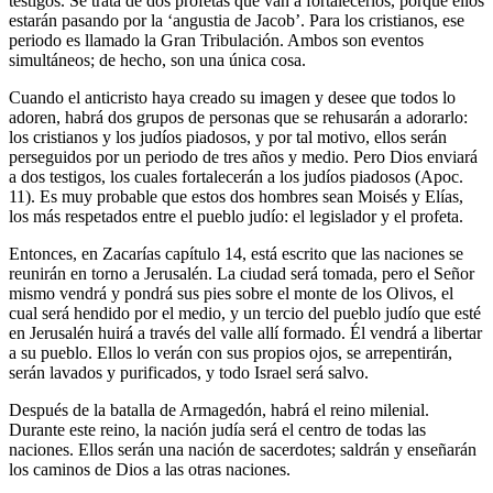
testigos. Se trata de dos profetas que van a fortalecerlos, porque ellos
estarán pasando por la ‘angustia de Jacob’. Para los cristianos, ese
periodo es llamado la Gran Tribulación. Ambos son eventos
simultáneos; de hecho, son una única cosa.
Cuando el anticristo haya creado su imagen y desee que todos lo
adoren, habrá dos grupos de personas que se rehusarán a adorarlo:
los cristianos y los judíos piadosos, y por tal motivo, ellos serán
perseguidos por un periodo de tres años y medio. Pero Dios enviará
a dos testigos, los cuales fortalecerán a los judíos piadosos (Apoc.
11). Es muy probable que estos dos hombres sean Moisés y Elías,
los más respetados entre el pueblo judío: el legislador y el profeta.
Entonces, en Zacarías capítulo 14, está escrito que las naciones se
reunirán en torno a Jerusalén. La ciudad será tomada, pero el Señor
mismo vendrá y pondrá sus pies sobre el monte de los Olivos, el
cual será hendido por el medio, y un tercio del pueblo judío que esté
en Jerusalén huirá a través del valle allí formado. Él vendrá a libertar
a su pueblo. Ellos lo verán con sus propios ojos, se arrepentirán,
serán lavados y purificados, y todo Israel será salvo.
Después de la batalla de Armagedón, habrá el reino milenial.
Durante este reino, la nación judía será el centro de todas las
naciones. Ellos serán una nación de sacerdotes; saldrán y enseñarán
los caminos de Dios a las otras naciones.