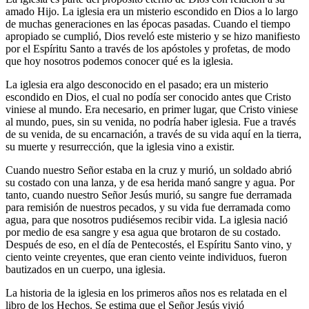
amado Hijo. La iglesia era un misterio escondido en Dios a lo largo
de muchas generaciones en las épocas pasadas. Cuando el tiempo
apropiado se cumplió, Dios reveló este misterio y se hizo manifiesto
por el Espíritu Santo a través de los apóstoles y profetas, de modo
que hoy nosotros podemos conocer qué es la iglesia.
La iglesia era algo desconocido en el pasado; era un misterio
escondido en Dios, el cual no podía ser conocido antes que Cristo
viniese al mundo. Era necesario, en primer lugar, que Cristo viniese
al mundo, pues, sin su venida, no podría haber iglesia. Fue a través
de su venida, de su encarnación, a través de su vida aquí en la tierra,
su muerte y resurrección, que la iglesia vino a existir.
Cuando nuestro Señor estaba en la cruz y murió, un soldado abrió
su costado con una lanza, y de esa herida manó sangre y agua. Por
tanto, cuando nuestro Señor Jesús murió, su sangre fue derramada
para remisión de nuestros pecados, y su vida fue derramada como
agua, para que nosotros pudiésemos recibir vida. La iglesia nació
por medio de esa sangre y esa agua que brotaron de su costado.
Después de eso, en el día de Pentecostés, el Espíritu Santo vino, y
ciento veinte creyentes, que eran ciento veinte individuos, fueron
bautizados en un cuerpo, una iglesia.
La historia de la iglesia en los primeros años nos es relatada en el
libro de los Hechos. Se estima que el Señor Jesús vivió