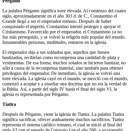
Pérgamo
La palabra Pérgamo significa torre elevada. Al comienzo del cuatro
siglo, aproximadamente en el año 303 d. de C., Constantino el
Grande llegó a ser el emperador romano. Después de haber
conquistado el imperio, Constantino intentó proteger y apoyar el
Cristianismo. Favorecido por el emperador, el Cristianismo ya no
fue más perseguido, y se volvió la religión más popular del mundo.
Innumerables personas, multitudes, entraron en la iglesia.
El emperador dijo a sus soldados que, aquellos que fuesen
bautizados, recibirían como recompensa una cantidad de plata y
vestimentas. De esa forma, muchos solados se hicieron bautizar, no
sólo a causa de la recompensa material, sino también para obtener
privilegios del emperador. De inmediato, la iglesia se volvió una
torre elevada. La iglesia cayó en el mundo, se mezcló con el mundo,
comenzó a aceptar y a enseñar otra doctrina que no era la verdad de
la Biblia. Así, a partir del siglo IV hasta el final del siglo VI, la
iglesia es representada por Pérgamo.
Tiatira
Después de Pérgamo, viene la iglesia de Tiatira. La palabra Tiatira
significa sacrificar, ofrecer asiduamente muchos sacrificios. Tiatira
representa el sistema católico romano, el cual se inició al final del
siglo VI con el papado de Gregorio I en el año 590, y se extendió