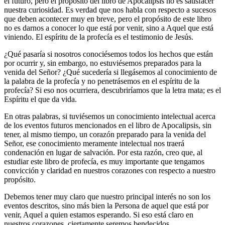
el futuro, pero el propósito del libro de Apocalipsis no es satisfacer
nuestra curiosidad. Es verdad que nos habla con respecto a sucesos
que deben acontecer muy en breve, pero el propósito de este libro
no es darnos a conocer lo que está por venir, sino a Aquel que está
viniendo. El espíritu de la profecía es el testimonio de Jesús.
¿Qué pasaría si nosotros conociésemos todos los hechos que están
por ocurrir y, sin embargo, no estuviésemos preparados para la
venida del Señor? ¿Qué sucedería si llegásemos al conocimiento de
la palabra de la profecía y no penetrásemos en el espíritu de la
profecía? Si eso nos ocurriera, descubriríamos que la letra mata; es el
Espíritu el que da vida.
En otras palabras, si tuviésemos un conocimiento intelectual acerca
de los eventos futuros mencionados en el libro de Apocalipsis, sin
tener, al mismo tiempo, un corazón preparado para la venida del
Señor, ese conocimiento meramente intelectual nos traerá
condenación en lugar de salvación. Por esta razón, creo que, al
estudiar este libro de profecía, es muy importante que tengamos
convicción y claridad en nuestros corazones con respecto a nuestro
propósito.
Debemos tener muy claro que nuestro principal interés no son los
eventos descritos, sino más bien la Persona de aquel que está por
venir, Aquel a quien estamos esperando. Si eso está claro en
nuestros corazones, ciertamente seremos bendecidos.