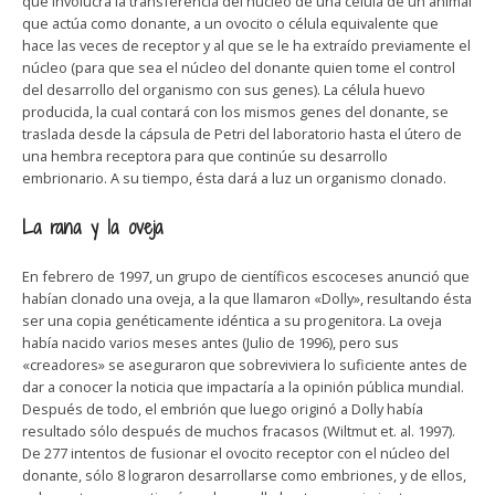
que involucra la transferencia del núcleo de una célula de un animal
que actúa como donante, a un ovocito o célula equivalente que
hace las veces de receptor y al que se le ha extraído previamente el
núcleo (para que sea el núcleo del donante quien tome el control
del desarrollo del organismo con sus genes). La célula huevo
producida, la cual contará con los mismos genes del donante, se
traslada desde la cápsula de Petri del laboratorio hasta el útero de
una hembra receptora para que continúe su desarrollo
embrionario. A su tiempo, ésta dará a luz un organismo clonado.
La rana y la oveja
En febrero de 1997, un grupo de científicos escoceses anunció que
habían clonado una oveja, a la que llamaron «Dolly», resultando ésta
ser una copia genéticamente idéntica a su progenitora. La oveja
había nacido varios meses antes (Julio de 1996), pero sus
«creadores» se aseguraron que sobreviviera lo suficiente antes de
dar a conocer la noticia que impactaría a la opinión pública mundial.
Después de todo, el embrión que luego originó a Dolly había
resultado sólo después de muchos fracasos (Wiltmut et. al. 1997).
De 277 intentos de fusionar el ovocito receptor con el núcleo del
donante, sólo 8 lograron desarrollarse como embriones, y de ellos,