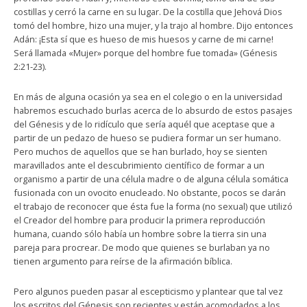
costillas y cerró la carne en su lugar. De la costilla que Jehová Dios
tomó del hombre, hizo una mujer, y la trajo al hombre. Dijo entonces
Adán: ¡Esta sí que es hueso de mis huesos y carne de mi carne!
Será llamada «Mujer» porque del hombre fue tomada» (Génesis
2:21-23).
En más de alguna ocasión ya sea en el colegio o en la universidad
habremos escuchado burlas acerca de lo absurdo de estos pasajes
del Génesis y de lo ridículo que sería aquél que aceptase que a
partir de un pedazo de hueso se pudiera formar un ser humano.
Pero muchos de aquellos que se han burlado, hoy se sienten
maravillados ante el descubrimiento científico de formar a un
organismo a partir de una célula madre o de alguna célula somática
fusionada con un ovocito enucleado. No obstante, pocos se darán
el trabajo de reconocer que ésta fue la forma (no sexual) que utilizó
el Creador del hombre para producir la primera reproducción
humana, cuando sólo había un hombre sobre la tierra sin una
pareja para procrear. De modo que quienes se burlaban ya no
tienen argumento para reírse de la afirmación bíblica.
Pero algunos pueden pasar al escepticismo y plantear que tal vez
los escritos del Génesis son recientes y están acomodados a los