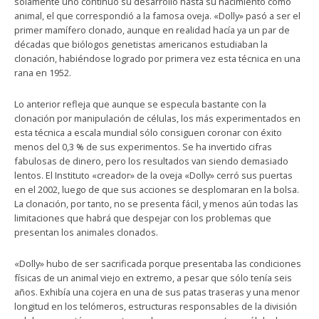
solamente uno continuó su desarrollo hasta su nacimiento como
animal, el que correspondió a la famosa oveja. «Dolly» pasó a ser el
primer mamífero clonado, aunque en realidad hacía ya un par de
décadas que biólogos genetistas americanos estudiaban la
clonación, habiéndose logrado por primera vez esta técnica en una
rana en 1952.
Lo anterior refleja que aunque se especula bastante con la
clonación por manipulación de células, los más experimentados en
esta técnica a escala mundial sólo consiguen coronar con éxito
menos del 0,3 % de sus experimentos. Se ha invertido cifras
fabulosas de dinero, pero los resultados van siendo demasiado
lentos. El Instituto «creador» de la oveja «Dolly» cerró sus puertas
en el 2002, luego de que sus acciones se desplomaran en la bolsa.
La clonación, por tanto, no se presenta fácil, y menos aún todas las
limitaciones que habrá que despejar con los problemas que
presentan los animales clonados.
«Dolly» hubo de ser sacrificada porque presentaba las condiciones
físicas de un animal viejo en extremo, a pesar que sólo tenía seis
años. Exhibía una cojera en una de sus patas traseras y una menor
longitud en los telómeros, estructuras responsables de la división