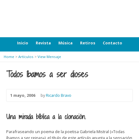
Inicio
Revista
Música
Retiros
Contacto
Home
>
Artículos
>
View Mensaje
Todos íbamos a ser dioses
1 mayo, 2006
by
Ricardo Bravo
Una mirada bíblica a la clonación.
Parafraseando un poema de la poetisa Gabriela Mistral («Todas
íbamos a ser reinas»), el título de este artículo apunta a la sensación