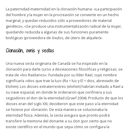
La paternidad-maternidad en la clonación humana: «La participación
del hombre y la mujer en la procreación se convierte en un hecho
marginal, y quedan reducidos sólo a proveedores de material
genético», «Se produce una instrumentalización radical de la mujer,
quedando reducida a algunas de sus funciones puramente
biológicas (proveedora de óvulos, de útero de alquiler)».
Clonación, ovnis y sectas
Una nueva secta originaria de Canadá se ha inspirado en la
clonación para darle curso a desviaciones filosóficas y religiosas; se
trata de «los Raelianos». Fundada por su líder Räel, cuyo nombre
significaría «dios que trae la luz» (Ra = luz y El = dios, abreviado de
Elohim). Los dioses extraterrestres (elohim) habrían invitado a Räel a
su nave espacial, en donde le ordenaron que confiriera a sus
seguidores el don de la eternidad (Graef 2004). Producto de que los
dioses eran del siglo XXI, decidieron que este paso a la eternidad
se hiciese por clonación. De esta manera se solucionaba la
eternidad física. Además, la secta asegura que pronto podrá
transferir la memoria del donante a su clon (por cierto que no
existe científico en el mundo que sepa cómo se configura la