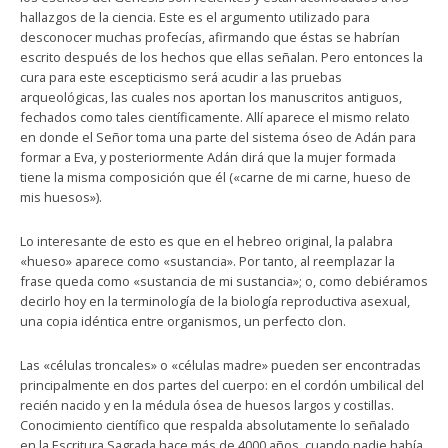
hallazgos de la ciencia. Este es el argumento utilizado para
desconocer muchas profecías, afirmando que éstas se habrían
escrito después de los hechos que ellas señalan. Pero entonces la
cura para este escepticismo será acudir a las pruebas
arqueológicas, las cuales nos aportan los manuscritos antiguos,
fechados como tales científicamente. Allí aparece el mismo relato
en donde el Señor toma una parte del sistema óseo de Adán para
formar a Eva, y posteriormente Adán dirá que la mujer formada
tiene la misma composición que él («carne de mi carne, hueso de
mis huesos»).
Lo interesante de esto es que en el hebreo original, la palabra
«hueso» aparece como «sustancia». Por tanto, al reemplazar la
frase queda como «sustancia de mi sustancia»; o, como debiéramos
decirlo hoy en la terminología de la biología reproductiva asexual,
una copia idéntica entre organismos, un perfecto clon.
Las «células troncales» o «células madre» pueden ser encontradas
principalmente en dos partes del cuerpo: en el cordón umbilical del
recién nacido y en la médula ósea de huesos largos y costillas.
Conocimiento científico que respalda absolutamente lo señalado
en la Escritura Sagrada hace más de 4000 años, cuando nadie había