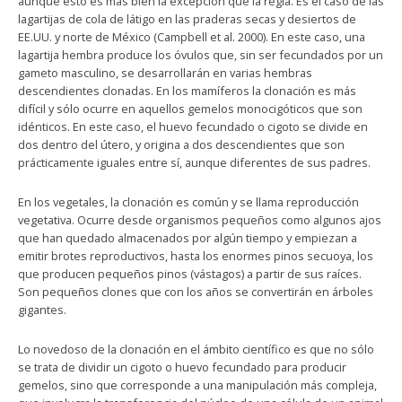
aunque esto es más bien la excepción que la regla. Es el caso de las
lagartijas de cola de látigo en las praderas secas y desiertos de
EE.UU. y norte de México (Campbell et al. 2000). En este caso, una
lagartija hembra produce los óvulos que, sin ser fecundados por un
gameto masculino, se desarrollarán en varias hembras
descendientes clonadas. En los mamíferos la clonación es más
difícil y sólo ocurre en aquellos gemelos monocigóticos que son
idénticos. En este caso, el huevo fecundado o cigoto se divide en
dos dentro del útero, y origina a dos descendientes que son
prácticamente iguales entre sí, aunque diferentes de sus padres.
En los vegetales, la clonación es común y se llama reproducción
vegetativa. Ocurre desde organismos pequeños como algunos ajos
que han quedado almacenados por algún tiempo y empiezan a
emitir brotes reproductivos, hasta los enormes pinos secuoya, los
que producen pequeños pinos (vástagos) a partir de sus raíces.
Son pequeños clones que con los años se convertirán en árboles
gigantes.
Lo novedoso de la clonación en el ámbito científico es que no sólo
se trata de dividir un cigoto o huevo fecundado para producir
gemelos, sino que corresponde a una manipulación más compleja,