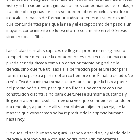
visto y ni tan siquiera imaginaba que nos componíamos de células, y
que de sólo algunas de ellas se pueden obtener células madre o
troncales, capaces de formar un individuo entero. Evidencias más
que contundentes para que la risa y el escepticismo den paso a un
mayor reconocimiento de lo escrito, no solamente en el Génesis,
sino en toda la Biblia.
Las células troncales capaces de llegar a producir un organismo
completo por medio de la clonación no es una técnica nueva que
pueda ser adjudicada como un descubrimiento original de la
ciencia, sino que fue utilizada a la perfección por el Creador para
formar una pareja a partir del único hombre que Él había creado. No
creó a Eva de la misma forma que a Adán sino que la hizo a partir
del propio Adán. Esto, para que no fuese una criatura con una
constitución distinta, sino para que tuviese su misma sustancia y
llegasen a ser una «sola carne» una vez que se hubiesen unido en
matrimonio, y a partir de allí se concibieran hijos en pareja, de la
manera que conocemos se ha reproducido la especie humana
hasta hoy.
Sin duda, el ser humano seguirá jugando a ser dios, ayudado de la
ciencia y la tecnología, y con ello podrá producir importantes