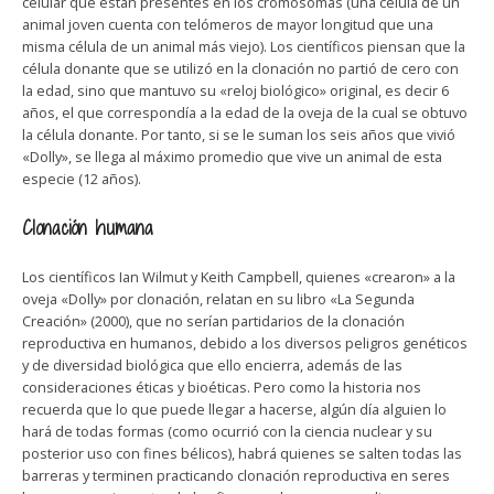
celular que están presentes en los cromosomas (una célula de un
animal joven cuenta con telómeros de mayor longitud que una
misma célula de un animal más viejo). Los científicos piensan que la
célula donante que se utilizó en la clonación no partió de cero con
la edad, sino que mantuvo su «reloj biológico» original, es decir 6
años, el que correspondía a la edad de la oveja de la cual se obtuvo
la célula donante. Por tanto, si se le suman los seis años que vivió
«Dolly», se llega al máximo promedio que vive un animal de esta
especie (12 años).
Clonación humana
Los científicos Ian Wilmut y Keith Campbell, quienes «crearon» a la
oveja «Dolly» por clonación, relatan en su libro «La Segunda
Creación» (2000), que no serían partidarios de la clonación
reproductiva en humanos, debido a los diversos peligros genéticos
y de diversidad biológica que ello encierra, además de las
consideraciones éticas y bioéticas. Pero como la historia nos
recuerda que lo que puede llegar a hacerse, algún día alguien lo
hará de todas formas (como ocurrió con la ciencia nuclear y su
posterior uso con fines bélicos), habrá quienes se salten todas las
barreras y terminen practicando clonación reproductiva en seres