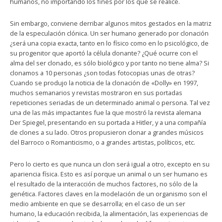
humanos, no importando los fines por los que se realice.
Sin embargo, conviene derribar algunos mitos gestados en la matriz
de la especulación clónica. Un ser humano generado por clonación
¿será una copia exacta, tanto en lo físico como en lo psicológico, de
su progenitor que aportó la célula donante? ¿Qué ocurre con el
alma del ser clonado, es sólo biológico y por tanto no tiene alma? Si
clonamos a 10 personas ¿son todas fotocopias unas de otras?
Cuando se produjo la noticia de la clonación de «Dolly» en 1997,
muchos semanarios y revistas mostraron en sus portadas
repeticiones seriadas de un determinado animal o persona. Tal vez
una de las más impactantes fue la que mostró la revista alemana
Der Spiegel, presentando en su portada a Hitler, y a una compañía
de clones a su lado. Otros propusieron clonar a grandes músicos
del Barroco o Romanticismo, o a grandes artistas, políticos, etc.
Pero lo cierto es que nunca un clon será igual a otro, excepto en su
apariencia física. Esto es así porque un animal o un ser humano es
el resultado de la interacción de muchos factores, no sólo de la
genética. Factores claves en la modelación de un organismo son el
medio ambiente en que se desarrolla; en el caso de un ser
humano, la educación recibida, la alimentación, las experiencias de