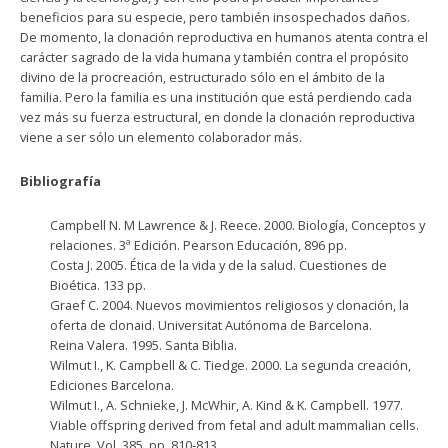
beneficios para su especie, pero también insospechados daños.
De momento, la clonación reproductiva en humanos atenta contra el
carácter sagrado de la vida humana y también contra el propósito
divino de la procreación, estructurado sólo en el ámbito de la
familia. Pero la familia es una institución que está perdiendo cada
vez más su fuerza estructural, en donde la clonación reproductiva
viene a ser sólo un elemento colaborador más.
Bibliografía
Campbell N. M Lawrence & J. Reece. 2000. Biología, Conceptos y
relaciones. 3ª Edición. Pearson Educación, 896 pp.
Costa J. 2005. Ética de la vida y de la salud. Cuestiones de
Bioética. 133 pp.
Graef C. 2004. Nuevos movimientos religiosos y clonación, la
oferta de clonaid. Universitat Autónoma de Barcelona.
Reina Valera. 1995. Santa Biblia.
Wilmut I., K. Campbell & C. Tiedge. 2000. La segunda creación,
Ediciones Barcelona.
Wilmut I., A. Schnieke, J. McWhir, A. Kind & K. Campbell. 1977.
Viable offspring derived from fetal and adult mammalian cells.
Nature, Vol. 385, pp. 810-813.