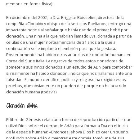
memoria en forma física).
En diciembre del 2002, la Dra. Briggitte Boisselier, directora de la
compañía «Clonaid» y obispo de la secta los Raelianos, entregó una
impactante noticia al señalar que había nacido el primer bebé por
clonación. Una niña a la que habrían llamado Eva, clonada a partir de
células de una mujer norteamericana de 31 años a la que a
continuación se le implantó el embrión para que lo gestara.
Posteriormente, ha habido otros anuncios de clonación humana en
Corea del Sur e Italia. La negativa de todos estos clonadotes de
someter a sus niños clonados a un estudio de ADN para comprobar
si realmente ha habido clonación, indica que nos hallamos ante una
falsedad. El mundo científico, político y religioso ha exigido estas
pruebas, que obviamente no pueden dar porque no ha ocurrido
clonación humana (todavía).
Clonación divina
El libro de Génesis relata una forma de reproducción particular que
utilizó Dios sobre el cuerpo de Adán para formar a Eva en el inicio
de la especie humana: «Entonces Jehová Dios hizo caer un sueño
profundo sobre Adán y, mientras este dormía, tomó una de sus