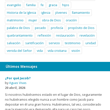
evangelio
familia
fe
gracia
hijos
Historia de la Iglesia
iglesia
jóvenes
llamamiento
matrimonio
mujer
obra de Dios
oración
palabra de Dios
pecado
profecía
propósito de Dios
quebrantamiento
reflexión
restauración
revelación
salvación
santificación
servicio
testimonio
unidad
venida del Señor
vida
vida cristiana
visión
Últimos Mensajes
¿Por qué Jacob?
by
Aguas Vivas
20 abril, 2026
Si nosotros hubiésemos estado en el lugar de Dios, seguramente
no hubiéramos elegido nunca a un hombre como Jacob para
depositar en él una gran honra. Hubiéramos, tal vez, considerado
que la inversión era demasiado alta para un caso tan poco