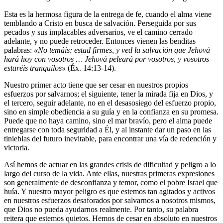
Esta es la hermosa figura de la entrega de fe, cuando el alma viene
temblando a Cristo en busca de salvación. Perseguida por sus
pecados y sus implacables adversarios, ve el camino cerrado
adelante, y no puede retroceder. Entonces vienen las benditas
palabras:
«No temáis; estad firmes, y ved la salvación que Jehová
hará hoy con vosotros … Jehová peleará por vosotros, y vosotros
estaréis tranquilos»
(Éx. 14:13-14).
Nuestro primer acto tiene que ser cesar en nuestros propios
esfuerzos por salvarnos; el siguiente, tener la mirada fija en Dios, y
el tercero, seguir adelante, no en el desasosiego del esfuerzo propio,
sino en simple obediencia a su guía y en la confianza en su promesa.
Puede que no haya camino, sino el mar bravío, pero el alma puede
entregarse con toda seguridad a Él, y al instante dar un paso en las
tinieblas del futuro inevitable, para encontrar una vía de redención y
victoria.
Así hemos de actuar en las grandes crisis de dificultad y peligro a lo
largo del curso de la vida. Ante ellas, nuestras primeras expresiones
son generalmente de desconfianza y temor, como el pobre Israel que
huía. Y nuestro mayor peligro es que estemos tan agitados y activos
en nuestros esfuerzos desaforados por salvarnos a nosotros mismos,
que Dios no pueda ayudarnos realmente. Por tanto, su palabra
reitera que estemos quietos. Hemos de cesar en absoluto en nuestros