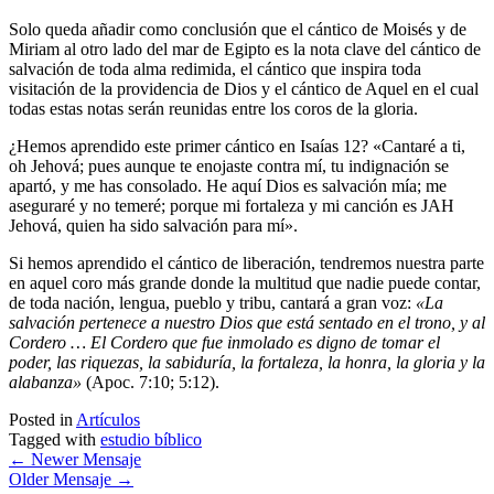
Solo queda añadir como conclusión que el cántico de Moisés y de
Miriam al otro lado del mar de Egipto es la nota clave del cántico de
salvación de toda alma redimida, el cántico que inspira toda
visitación de la providencia de Dios y el cántico de Aquel en el cual
todas estas notas serán reunidas entre los coros de la gloria.
¿Hemos aprendido este primer cántico en Isaías 12? «Cantaré a ti,
oh Jehová; pues aunque te enojaste contra mí, tu indignación se
apartó, y me has consolado. He aquí Dios es salvación mía; me
aseguraré y no temeré; porque mi fortaleza y mi canción es JAH
Jehová, quien ha sido salvación para mí».
Si hemos aprendido el cántico de liberación, tendremos nuestra parte
en aquel coro más grande donde la multitud que nadie puede contar,
de toda nación, lengua, pueblo y tribu, cantará a gran voz:
«La
salvación pertenece a nuestro Dios que está sentado en el trono, y al
Cordero … El Cordero que fue inmolado es digno de tomar el
poder, las riquezas, la sabiduría, la fortaleza, la honra, la gloria y la
alabanza»
(Apoc. 7:10; 5:12).
Posted in
Artículos
Tagged with
estudio bíblico
←
Newer Mensaje
Older Mensaje
→