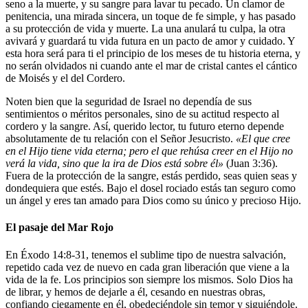
seno a la muerte, y su sangre para lavar tu pecado. Un clamor de
penitencia, una mirada sincera, un toque de fe simple, y has pasado
a su protección de vida y muerte. La una anulará tu culpa, la otra
avivará y guardará tu vida futura en un pacto de amor y cuidado. Y
esta hora será para ti el principio de los meses de tu historia eterna, y
no serán olvidados ni cuando ante el mar de cristal cantes el cántico
de Moisés y el del Cordero.
Noten bien que la seguridad de Israel no dependía de sus
sentimientos o méritos personales, sino de su actitud respecto al
cordero y la sangre. Así, querido lector, tu futuro eterno depende
absolutamente de tu relación con el Señor Jesucristo.
«El que cree
en el Hijo tiene vida eterna; pero el que rehúsa creer en el Hijo no
verá la vida, sino que la ira de Dios está sobre él»
(Juan 3:36).
Fuera de la protección de la sangre, estás perdido, seas quien seas y
dondequiera que estés. Bajo el dosel rociado estás tan seguro como
un ángel y eres tan amado para Dios como su único y precioso Hijo.
El pasaje del Mar Rojo
En Éxodo 14:8-31, tenemos el sublime tipo de nuestra salvación,
repetido cada vez de nuevo en cada gran liberación que viene a la
vida de la fe. Los principios son siempre los mismos. Solo Dios ha
de librar, y hemos de dejarle a él, cesando en nuestras obras,
confiando ciegamente en él, obedeciéndole sin temor y siguiéndole.