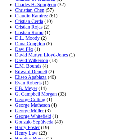
Charles H. Spurgeon
(32)
Christian Chen
(57)
Claudio Ramírez
(61)
Cristian Cerda
(10)
Cristian Rojas
(2)
Cristian Romo
(1)
D.L. Moody
(2)
Dana Congdon
(6)
Davi Fêo
(1)
David Martyn Lloyd-Jones
(1)
David Wilkerson
(13)
E.M. Bounds
(4)
Edward Dennett
(2)
Eliseo Apablaza
(40)
Evan Roberts
(1)
F.B. Meyer
(14)
G. Campbell Morgan
(33)
George Cutting
(1)
George Matheson
(4)
George Müller
(3)
George Whitefield
(1)
Gonzalo Sepúlveda
(49)
Harry Foster
(19)
Henry Law
(23)
Horatius Bonar
(1)