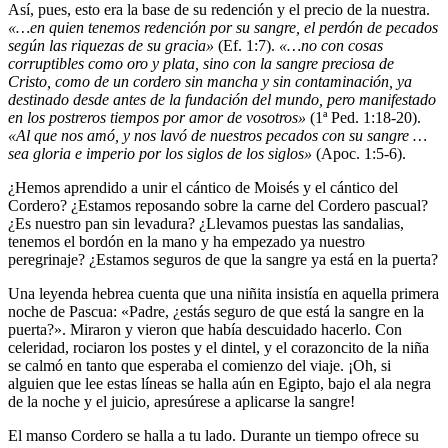
Así, pues, esto era la base de su redención y el precio de la nuestra.
«…en quien tenemos redención por su sangre, el perdón de pecados
según las riquezas de su gracia»
(Ef. 1:7).
«…no con cosas
corruptibles como oro y plata, sino con la sangre preciosa de
Cristo, como de un cordero sin mancha y sin contaminación, ya
destinado desde antes de la fundación del mundo, pero manifestado
en los postreros tiempos por amor de vosotros»
(1ª Ped. 1:18-20).
«Al que nos amó, y nos lavó de nuestros pecados con su sangre …
sea gloria e imperio por los siglos de los siglos»
(Apoc. 1:5-6).
¿Hemos aprendido a unir el cántico de Moisés y el cántico del
Cordero? ¿Estamos reposando sobre la carne del Cordero pascual?
¿Es nuestro pan sin levadura? ¿Llevamos puestas las sandalias,
tenemos el bordón en la mano y ha empezado ya nuestro
peregrinaje? ¿Estamos seguros de que la sangre ya está en la puerta?
Una leyenda hebrea cuenta que una niñita insistía en aquella primera
noche de Pascua: «Padre, ¿estás seguro de que está la sangre en la
puerta?». Miraron y vieron que había descuidado hacerlo. Con
celeridad, rociaron los postes y el dintel, y el corazoncito de la niña
se calmó en tanto que esperaba el comienzo del viaje. ¡Oh, si
alguien que lee estas líneas se halla aún en Egipto, bajo el ala negra
de la noche y el juicio, apresúrese a aplicarse la sangre!
El manso Cordero se halla a tu lado. Durante un tiempo ofrece su