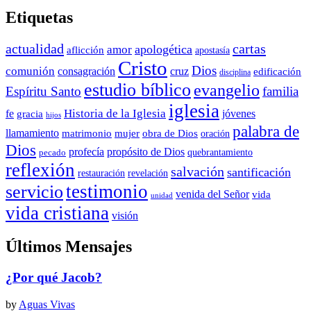
Etiquetas
actualidad
cartas
apologética
amor
aflicción
apostasía
Cristo
Dios
comunión
consagración
cruz
edificación
disciplina
estudio bíblico
evangelio
Espíritu Santo
familia
iglesia
Historia de la Iglesia
fe
jóvenes
gracia
hijos
palabra de
llamamiento
matrimonio
mujer
obra de Dios
oración
Dios
propósito de Dios
profecía
quebrantamiento
pecado
reflexión
salvación
santificación
restauración
revelación
testimonio
servicio
venida del Señor
vida
unidad
vida cristiana
visión
Últimos Mensajes
¿Por qué Jacob?
by
Aguas Vivas