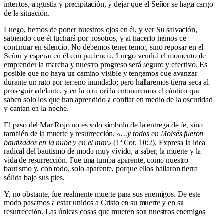
intentos, angustia y precipitación, y dejar que el Señor se haga cargo
de la situación.
Luego, hemos de poner nuestros ojos en él, y ver Su salvación,
sabiendo que él luchará por nosotros, y al hacerlo hemos de
continuar en silencio. No debemos tener temor, sino reposar en el
Señor y esperar en él con paciencia. Luego vendrá el momento de
emprender la marcha y nuestro progreso será seguro y efectivo. Es
posible que no haya un camino visible y tengamos que avanzar
durante un rato por terreno inundado; pero hallaremos tierra seca al
proseguir adelante, y en la otra orilla entonaremos el cántico que
saben solo los que han aprendido a confiar en medio de la oscuridad
y cantan en la noche.
El paso del Mar Rojo no es solo símbolo de la entrega de fe, sino
también de la muerte y resurrección.
«…y todos en Moisés fueron
bautizados en la nube y en el mar»
(1ª Cor. 10:2). Expresa la idea
radical del bautismo de modo muy vívido, a saber, la muerte y la
vida de resurrección. Fue una tumba aparente, como nuestro
bautismo y, con todo, solo aparente, porque ellos hallaron tierra
sólida bajo sus pies.
Y, no obstante, fue realmente muerte para sus enemigos. De este
modo pasamos a estar unidos a Cristo en su muerte y en su
resurrección. Las únicas cosas que mueren son nuestros enemigos