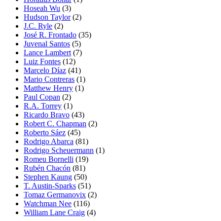
Hoseah Wu
(3)
Hudson Taylor
(2)
J.C. Ryle
(2)
José R. Frontado
(35)
Juvenal Santos
(5)
Lance Lambert
(7)
Luiz Fontes
(12)
Marcelo Díaz
(41)
Mario Contreras
(1)
Matthew Henry
(1)
Paul Copan
(2)
R.A. Torrey
(1)
Ricardo Bravo
(43)
Robert C. Chapman
(2)
Roberto Sáez
(45)
Rodrigo Abarca
(81)
Rodrigo Scheuermann
(1)
Romeu Bornelli
(19)
Rubén Chacón
(81)
Stephen Kaung
(50)
T. Austin-Sparks
(51)
Tomaz Germanovix
(2)
Watchman Nee
(116)
William Lane Craig
(4)