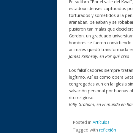
En su libro “Por el valle del Kwa
estadounidenses capturados por 
torturados y sometidos a la pen
arañaban, peleaban y se robaban
pusieron tan malas que decidie
Gordon, un graduado universitari
hombres se fueron convirtiendo 
animales quedó transformada e
James Kennedy, en Por qué creo
Los falsificadores siempre trata
legítimo. Así es como opera Sata
congregadas aun en la iglesia sin
salvación personal por buenas o
rito religioso.
Billy Graham, en El mundo en ll
Posted in
Artículos
Tagged with
reflexión