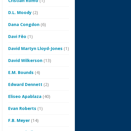
Cristian Romo
(1)
D.L. Moody
(2)
Dana Congdon
(6)
Davi Fêo
(1)
David Martyn Lloyd-Jones
(1)
David Wilkerson
(13)
E.M. Bounds
(4)
Edward Dennett
(2)
Eliseo Apablaza
(40)
Evan Roberts
(1)
F.B. Meyer
(14)