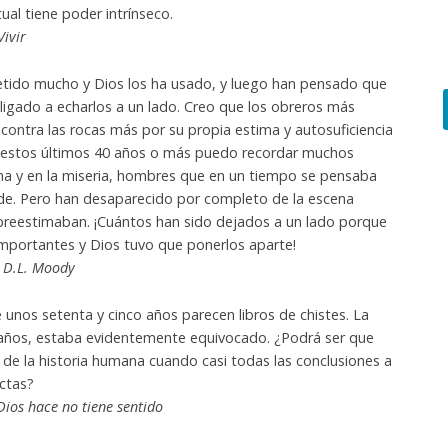
ual tiene poder intrínseco.
ivir
ido mucho y Dios los ha usado, y luego han pensado que
bligado a echarlos a un lado. Creo que los obreros más
contra las rocas más por su propia estima y autosuficiencia
n estos últimos 40 años o más puedo recordar muchos
na y en la miseria, hombres que en un tiempo se pensaba
ande. Pero han desaparecido por completo de la escena
breestimaban. ¡Cuántos han sido dejados a un lado porque
mportantes y Dios tuvo que ponerlos aparte!
a D.L. Moody
e unos setenta y cinco años parecen libros de chistes. La
 años, estaba evidentemente equivocado. ¿Podrá ser que
 de la historia humana cuando casi todas las conclusiones a
ctas?
ios hace no tiene sentido