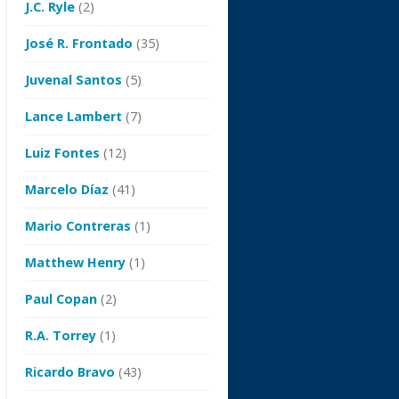
J.C. Ryle
(2)
José R. Frontado
(35)
Juvenal Santos
(5)
Lance Lambert
(7)
Luiz Fontes
(12)
Marcelo Díaz
(41)
Mario Contreras
(1)
Matthew Henry
(1)
Paul Copan
(2)
R.A. Torrey
(1)
Ricardo Bravo
(43)