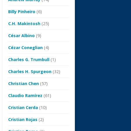
Billy Pinheiro
(6)
C.H. Makintosh
(25)
César Albino
(9)
Cézar Coneglian
(4)
Charles G. Trumbull
(1)
Charles H. Spurgeon
(32)
Christian Chen
(57)
Claudio Ramírez
(61)
Cristian Cerda
(10)
Cristian Rojas
(2)