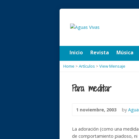
Inicio
Revista
Música
Home
>
Artículos
>
View Mensaje
Para meditar
1 noviembre, 2003
by
Agua
La adoración (como una medida d
de comportamiento piadoso, ni 