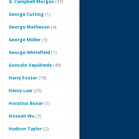
G. Campbell Morgan
(33)
George Cutting
(1)
George Matheson
(4)
George Müller
(3)
George Whitefield
(1)
Gonzalo Sepúlveda
(49)
Harry Foster
(19)
Henry Law
(23)
Horatius Bonar
(1)
Hoseah Wu
(3)
Hudson Taylor
(2)