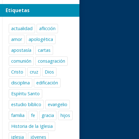
Etiquetas
actualidad
aflicción
amor
apologética
apostasía
cartas
comunión
consagración
Cristo
cruz
Dios
disciplina
edificación
Espíritu Santo
estudio bíblico
evangelio
familia
fe
gracia
hijos
Historia de la Iglesia
iglesia
jóvenes