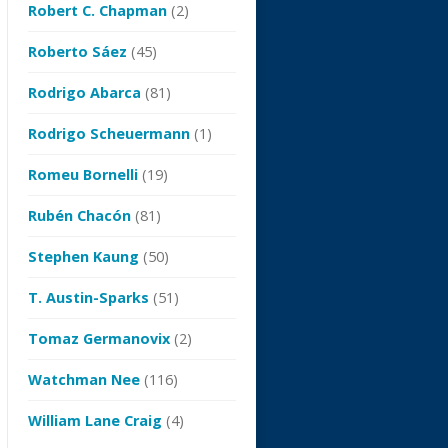
Robert C. Chapman
(2)
Roberto Sáez
(45)
Rodrigo Abarca
(81)
Rodrigo Scheuermann
(1)
Romeu Bornelli
(19)
Rubén Chacón
(81)
Stephen Kaung
(50)
T. Austin-Sparks
(51)
Tomaz Germanovix
(2)
Watchman Nee
(116)
William Lane Craig
(4)