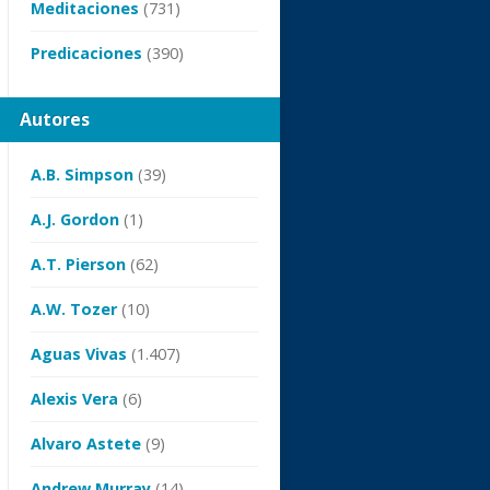
Meditaciones
(731)
Predicaciones
(390)
Autores
A.B. Simpson
(39)
A.J. Gordon
(1)
A.T. Pierson
(62)
A.W. Tozer
(10)
Aguas Vivas
(1.407)
Alexis Vera
(6)
Alvaro Astete
(9)
Andrew Murray
(14)